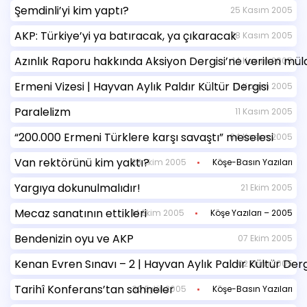
Şemdinli’yi kim yaptı?
25 Kasım 2005
AKP: Türkiye’yi ya batıracak, ya çıkaracak
18 Kasım 2005
Azınlık Raporu hakkında Aksiyon Dergisi’ne verilen mül
14 Kasım 2005
Ermeni Vizesi | Hayvan Aylık Paldır Kültür Dergisi
13 Kasım 2005
Paralelizm
11 Kasım 2005
“200.000 Ermeni Türklere karşı savaştı” meselesi
04 Kasım 2005
Van rektörünü kim yaktı?
28 Ekim 2005
Köşe-Basın Yazıları
Yargıya dokunulmalıdır!
21 Ekim 2005
Mecaz sanatının ettikleri
14 Ekim 2005
Köşe Yazıları – 2005
Bendenizin oyu ve AKP
07 Ekim 2005
Kenan Evren Sınavı – 2 | Hayvan Aylık Paldır Kültür Derg
02 Ekim 2005
Tarihî Konferans’tan sahneler
30 Eylül 2005
Köşe-Basın Yazıları