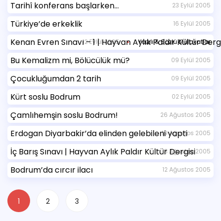
Tarihî konferans başlarken…
23 Eylül 2005
Türkiye’de erkeklik
16 Eylül 2005
Kenan Evren Sınavı – 1 | Hayvan Aylık Paldır Kültür Dergi
12 Eylül 2005
Yazılı & Sözlü Mülakatlar
Bu Kemalizm mi, Bölücülük mü?
09 Eylül 2005
Çocukluğumdan 2 tarih
09 Eylül 2005
Kürt soslu Bodrum
02 Eylül 2005
Çamlıhemşin soslu Bodrum!
26 Ağustos 2005
Erdogan Diyarbakir’da elinden gelebileni yapti
19 Ağustos 2005
İç Barış Sınavı | Hayvan Aylık Paldır Kültür Dergisi
13 Ağustos 2005
Bodrum’da cırcır ilacı
12 Ağustos 2005
1
2
3