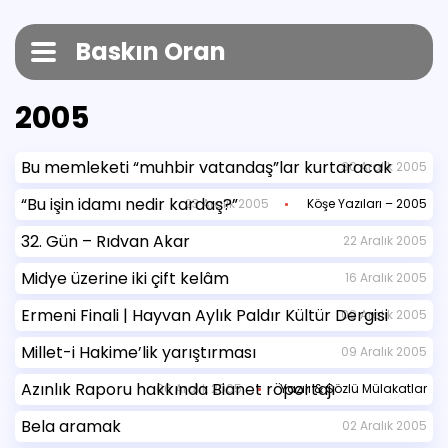
Baskın Oran
2005
Bu memleketi “muhbir vatandaş”lar kurtaracak
30 Aralık 2005
“Bu işin idamı nedir kardaş?”
23 Aralık 2005
Köşe Yazıları – 2005
32. Gün – Rıdvan Akar
22 Aralık 2005
Midye üzerine iki çift kelâm
16 Aralık 2005
Ermeni Finali | Hayvan Aylık Paldır Kültür Dergisi
09 Aralık 2005
Millet-i Hakime’lik yarıştırması
09 Aralık 2005
Azınlık Raporu hakkında Bianet röportajı
06 Aralık 2005
Yazılı & Sözlü Mülakatlar
Bela aramak
02 Aralık 2005