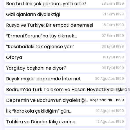
Ben bu filmi çok gördüm, yetti artık!
28 Ekim 1999
Gizli ajanların diyalektiği
21 Ekim 1999
Rusya ve Türkiye: Bir empati denemesi
15 Ekim 1999
“Ermeni Sorunu”na tüy dikmek…
07 Ekim 1999
“Kasabadaki tek eğlence yeri”
30 Eylül 1999
Öforya
16 Eylül 1999
Yargıtay başkanı ne diyor?
09 Eylül 1999
Büyük müjde: depremde İnternet
30 Ağustos 1999
Bodrum’da Türk Telekom ve Hasan Heybetli’yle ilişkile
30 Ağustos 1999
Depremin ve Bodrum’un diyalektiği…
26 Ağustos 1999
Köşe Yazıları - 1999
İlk “karakola çekildiğim” gün…
19 Ağustos 1999
Tahkim ve Dündar Kılıç üzerine
12 Ağustos 1999