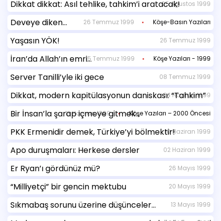
Dikkat dikkat: Asıl tehlike, tahkim’i aratacak!
05 Ağustos 1999
Deveye diken…
26 Temmuz 1999
Köşe-Basın Yazıları
Yaşasın YÖK!
26 Temmuz 1999
İran’da Allah’ın emri…
15 Temmuz 1999
Köşe Yazıları - 1999
Server Tanilli’yle iki gece
08 Temmuz 1999
Dikkat, modern kapitülasyonun daniskası: “Tahkim”
24 Haziran 1999
Bir İnsan’la şarap içmeye gitmek…
13 Haziran 1999
Köşe Yazıları – 2000 Öncesi
PKK Ermenidir demek, Türkiye’yi bölmektir!
10 Haziran 1999
Apo duruşmaları: Herkese dersler
02 Haziran 1999
Er Ryan’ı gördünüz mü?
26 Mayıs 1999
“Milliyetçi” bir gencin mektubu
20 Mayıs 1999
Sıkmabaş sorunu üzerine düşünceler…
13 Mayıs 1999