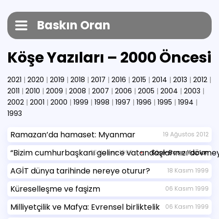
Baskın Oran
Köşe Yazıları – 2000 Öncesi
2021
|
2020
|
2019
|
2018
|
2017
|
2016
|
2015
|
2014
|
2013
|
2012
|
2011
|
2010
|
2009
|
2008
|
2007
|
2006
|
2005
|
2004
|
2003
|
2002
|
2001
|
2000
|
1999
|
1998
|
1997
|
1996
|
1995
|
1994
|
1993
Ramazan’da hamaset: Myanmar
19 Ağustos 2012
“Bizim cumhurbaşkanı gelince vatandaşlarınızı dövmey
25 Kasım 1999
Köşe-Basın Yazıları
AGİT dünya tarihinde nereye oturur?
18 Kasım 1999
Küreselleşme ve faşizm
06 Kasım 1999
Milliyetçilik ve Mafya: Evrensel birliktelik
06 Kasım 1999