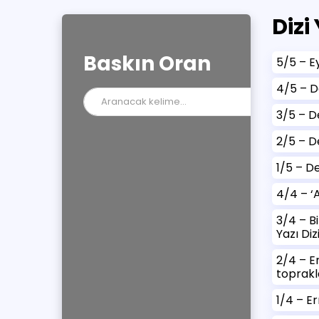
Dizi
Baskın Oran
5/5 – Ey
4/5 – De
3/5 – De
2/5 – De
1/5 – D
4/4 – ‘A
3/4 – B
Yazı Dizi
2/4 – Er
toprakla
1/4 – Er