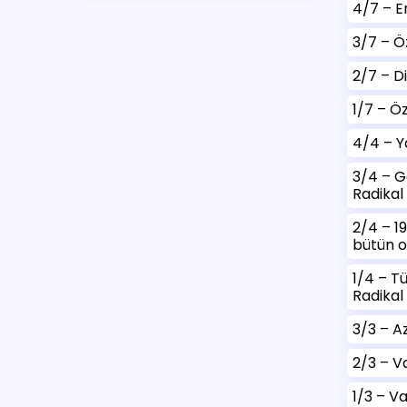
4/7 – E
3/7 – Ö
2/7 – D
1/7 – Ö
4/4 – Ya
3/4 – G
Radikal 
2/4 – 1
bütün ol
1/4 – T
Radikal 
3/3 – Az
2/3 – Va
1/3 – Va