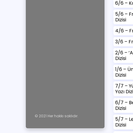
6/6 – Ko
5/6 – F
Dizisi
4/6 – Fr
3/6 – Fr
2/6 – ‘
Dizisi
1/6 – Ü
Dizisi
7/7 – Y
Yazı Dizi
6/7 – B
Dizisi
© 2021 Her hakkı saklıdır.
5/7 – Le
Dizisi