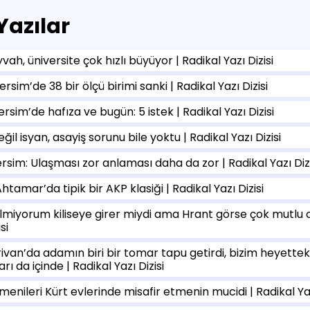
 Yazılar
vah, üniversite çok hızlı büyüyor | Radikal Yazı Dizisi
rsim’de 38 bir ölçü birimi sanki | Radikal Yazı Dizisi
rsim’de hafıza ve bugün: 5 istek | Radikal Yazı Dizisi
ğil isyan, asayiş sorunu bile yoktu | Radikal Yazı Dizisi
ersim: Ulaşması zor anlaması daha da zor | Radikal Yazı Dizi
htamar’da tipik bir AKP klasiği | Radikal Yazı Dizisi
ilmiyorum kiliseye girer miydi ama Hrant görse çok mutlu o
si
ivan’da adamın biri bir tomar tapu getirdi, bizim heyettekil
rı da içinde | Radikal Yazı Dizisi
menileri Kürt evlerinde misafir etmenin mucidi | Radikal Yaz