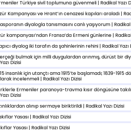
rmeniler Türkiye sivil toplumuna güvenmeli | Radikal Yazı Di
zür Kampanyası ve Hrant’ın cenazesi kapıları araladı | Radik
iasporanın diyalogla tanısmasını canlı yaşıyorum | Radikal Y
zür kampanyası’ndan Fransa’da Ermeni günlerine | Radikal Y
pıcı diyalog iki tarafın da şahinlerinin rehini | Radikal Yazı D
erçeği bulmak için milli duygulardan arınmış, dürüst bir diy
Yazı Dizisi
915 insanlık için utançtı ama 1915’te başlamadı; 1839-1915 d
arak incelenmeli | Radikal Yazı Dizisi
ürklerle Ermeniler paranoya-travma kısır döngüsüne takılıp
Yazı Dizisi
ınlıklardan alınıp sermaye biriktirildi | Radikal Yazı Dizisi
kıflar Yasası | Radikal Yazı Dizisi
kıflar Yasası | Radikal Yazı Dizisi