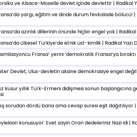
rsika ve Alsace-Moselle devlet içinde devlettir | Radikal Ya
ransa’da yargı, eğitim ve dinde durum fevkalade bölücü! | 
ansa’da azınlık dillerinin önünde hiçbir engel yok | Radikal 
ansa’da ülkesel Türkiye’de etnik üst-kimlik | Radikal Yazı Di
Asimilasyoncu Fransa’ yerini ‘demokratik Fransa’ya bıraktı 
niter Devlet, Ulus-devletin aksine demokrasiye engel değil 
üz küsur yıllık Türk-Ermeni didişmesi sonun başlangıcına ge
si
eş sorudan dördü bana ama cevap süresi eşit dağıtılıyor | 
ylekian konusuyor: Evet sayin Oran dedeleriniz Nazi idi | Ra