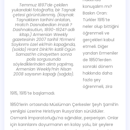
Temmuz 1897’de çekilen
konuşalım mı?
yukarıdaki fotoğrafta, bir Taşnak
Baskın Oran:
çetesi görüntülenmiş. (Kaynak:
Taşnakların tarihini anlatan,
Türkler 1915’te
Hratch Dasnabedian imzalı ?
neler olup bittiğini
Dashnaksutiun, 1890-1924? adlı
öğrenmeli ve
kitap.) Armenian Weekly
gazetesinin 2007 tarihli ?Ermeni
gerçekleri kabul
Soykırımı özel eki?nin kapağında,
etmeli. Diğer
(solda) Hrant Dink?in katili Ogün
yandan Ermeniler
Samast?ın cinayetten sonra
polis sorgusunda
de 1850’lerden
söylediklerinden alıntı yapılmış.
sonraki dönem
Armenian Weekly?nin Nisan
hakkında daha
2008 sayısının kapağı (sağda).
fazla şey
öğrenmeli, zira
1915, 1915’te başlamadı.
1850’lerin ortasında Müslüman Çerkesler Şeyh Şamil’in
yenilgisi üzerine Hıristiyan Rusya’dan sürüldüler.
Osmanlı İmparatorluğu’na sığındılar, perperişan. Onlar
için karınlarını doyurmanın en kolay yolu, bir şeylere