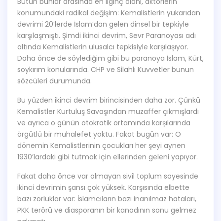
Bütün bunlar arasında en ilginç olanı, aktörlerin
konumundaki radikal değişim: Kemalistlerin yukarıdan
devrimi 20’lerde İslam’dan gelen dinsel bir tepkiyle
karşılaşmıştı. Şimdi ikinci devrim, Sevr Paranoyası adı
altında Kemalistlerin ulusalcı tepkisiyle karşılaşıyor.
Daha önce de söylediğim gibi bu paranoya İslam, Kürt,
soykırım konularında. CHP ve Silahlı Kuvvetler bunun
sözcüleri durumunda.
Bu yüzden ikinci devrim birincisinden daha zor. Çünkü
Kemalistler Kurtuluş Savaşından muzaffer çıkmışlardı
ve ayrıca o günün otokratik ortamında karşılarında
örgütlü bir muhalefet yoktu. Fakat bugün var: O
dönemin Kemalistlerinin çocukları her şeyi aynen
1930’lardaki gibi tutmak için ellerinden geleni yapıyor.
Fakat daha önce var olmayan sivil toplum sayesinde
ikinci devrimin şansı çok yüksek. Karşısında elbette
bazı zorluklar var: İslamcıların bazı inanılmaz hataları,
PKK terörü ve diasporanın bir kanadının sonu gelmez