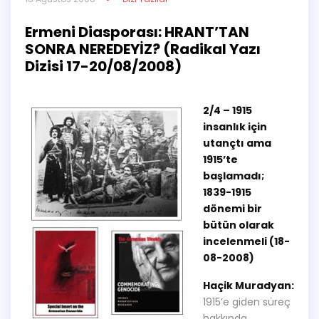
Ermeni Diasporası: HRANT’TAN
SONRA NEREDEYİZ? (Radikal Yazı
Dizisi 17-20/08/2008)
2/4 – 1915
insanlık için
utançtı ama
1915’te
başlamadı;
1839-1915
dönemi bir
bütün olarak
incelenmeli (18-
08-2008)
Haçik Muradyan:
1915’e giden süreç
hakkında