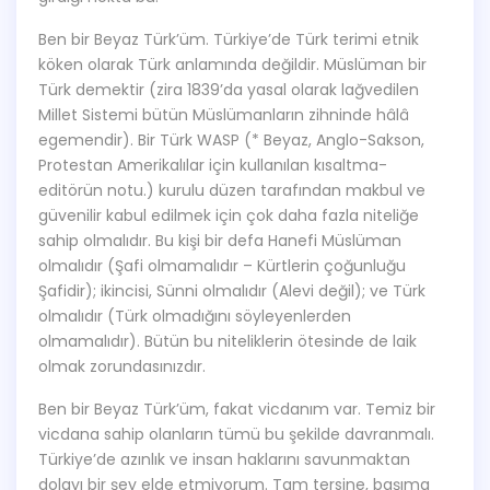
Ben bir Beyaz Türk’üm. Türkiye’de Türk terimi etnik
köken olarak Türk anlamında değildir. Müslüman bir
Türk demektir (zira 1839’da yasal olarak lağvedilen
Millet Sistemi bütün Müslümanların zihninde hâlâ
egemendir). Bir Türk WASP (* Beyaz, Anglo-Sakson,
Protestan Amerikalılar için kullanılan kısaltma-
editörün notu.) kurulu düzen tarafından makbul ve
güvenilir kabul edilmek için çok daha fazla niteliğe
sahip olmalıdır. Bu kişi bir defa Hanefi Müslüman
olmalıdır (Şafi olmamalıdır – Kürtlerin çoğunluğu
Şafidir); ikincisi, Sünni olmalıdır (Alevi değil); ve Türk
olmalıdır (Türk olmadığını söyleyenlerden
olmamalıdır). Bütün bu niteliklerin ötesinde de laik
olmak zorundasınızdır.
Ben bir Beyaz Türk’üm, fakat vicdanım var. Temiz bir
vicdana sahip olanların tümü bu şekilde davranmalı.
Türkiye’de azınlık ve insan haklarını savunmaktan
dolayı bir şey elde etmiyorum. Tam tersine, başıma