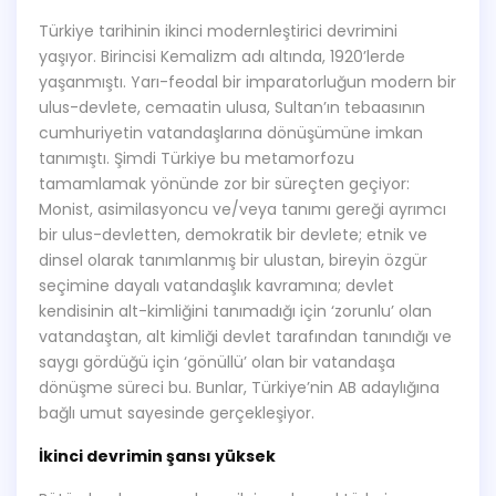
Türkiye tarihinin ikinci modernleştirici devrimini
yaşıyor. Birincisi Kemalizm adı altında, 1920’lerde
yaşanmıştı. Yarı-feodal bir imparatorluğun modern bir
ulus-devlete, cemaatin ulusa, Sultan’ın tebaasının
cumhuriyetin vatandaşlarına dönüşümüne imkan
tanımıştı. Şimdi Türkiye bu metamorfozu
tamamlamak yönünde zor bir süreçten geçiyor:
Monist, asimilasyoncu ve/veya tanımı gereği ayrımcı
bir ulus-devletten, demokratik bir devlete; etnik ve
dinsel olarak tanımlanmış bir ulustan, bireyin özgür
seçimine dayalı vatandaşlık kavramına; devlet
kendisinin alt-kimliğini tanımadığı için ‘zorunlu’ olan
vatandaştan, alt kimliği devlet tarafından tanındığı ve
saygı gördüğü için ‘gönüllü’ olan bir vatandaşa
dönüşme süreci bu. Bunlar, Türkiye’nin AB adaylığına
bağlı umut sayesinde gerçekleşiyor.
İkinci devrimin şansı yüksek