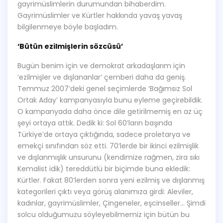
gayrimüslimlerin durumundan bihaberdim.
Gayrimüslimler ve Kürtler hakkında yavaş yavaş
bilgilenmeye böyle başladım.
‘Bütün ezilmişlerin sözcüsü’
Bugün benim için ve demokrat arkadaşlarım için
‘ezilmişler ve dışlananlar’ çemberi daha da geniş.
Temmuz 2007’deki genel seçimlerde ‘Bağımsız Sol
Ortak Aday’ kampanyasıyla bunu eyleme geçirebildik.
O kampanyada daha önce dile getirilmemiş en az üç
şeyi ortaya attık. Dedik ki: Sol 60’ların başında
Türkiye’de ortaya çıktığında, sadece proletarya ve
emekçi sınıfından söz etti. 70’lerde bir ikinci ezilmişlik
ve dışlanmışlık unsurunu (kendimize rağmen, zira sıkı
Kemalist idik) tereddütlü bir biçimde buna ekledik:
Kürtler. Fakat 80’lerden sonra yeni ezilmiş ve dışlanmış
kategorileri çıktı veya görüş alanımıza girdi: Aleviler,
kadınlar, gayrimüslimler, Çingeneler, eşcinseller… Şimdi
solcu olduğumuzu söyleyebilmemiz için bütün bu