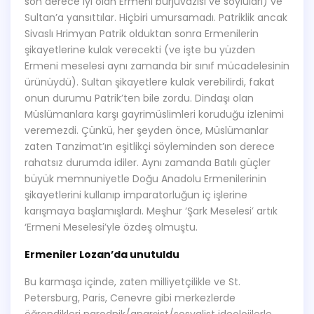
son derece iyi olan Ermeni burjuvazisi ve soyluları) ve
Sultan’a yansıttılar. Hiçbiri umursamadı. Patriklik ancak
Sivaslı Hrimyan Patrik olduktan sonra Ermenilerin
şikayetlerine kulak verecekti (ve işte bu yüzden
Ermeni meselesi aynı zamanda bir sınıf mücadelesinin
ürünüydü). Sultan şikayetlere kulak verebilirdi, fakat
onun durumu Patrik’ten bile zordu. Dindaşı olan
Müslümanlara karşı gayrimüslimleri koruduğu izlenimi
veremezdi. Çünkü, her şeyden önce, Müslümanlar
zaten Tanzimat’ın eşitlikçi söyleminden son derece
rahatsız durumda idiler. Aynı zamanda Batılı güçler
büyük memnuniyetle Doğu Anadolu Ermenilerinin
şikayetlerini kullanıp imparatorluğun iç işlerine
karışmaya başlamışlardı. Meşhur ‘Şark Meselesi’ artık
‘Ermeni Meselesi’yle özdeş olmuştu.
Ermeniler Lozan’da unutuldu
Bu karmaşa içinde, zaten milliyetçilikle ve St.
Petersburg, Paris, Cenevre gibi merkezlerde