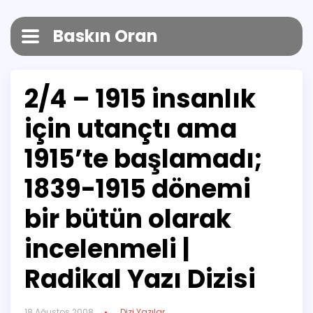
Baskın Oran
2/4 – 1915 insanlık
için utançtı ama
1915’te başlamadı;
1839-1915 dönemi
bir bütün olarak
incelenmeli |
Radikal Yazı Dizisi
18 Ağustos 2008
Dizi Yazılar