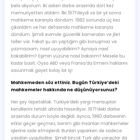
bela alıyorum. İki askeri darbe sırasında dört kez
memuriyetten atıldım. İlki 1971’deydi ve bir yıl sonra
mahkeme kararıyla döndüm. 1982 sonunda üç kez
çıkarıldım ve her defasında mahkeme kararıyla
döndüm. Şimdi evimde güvenlik kameraları ve jilet
teller var. Fakat şu an yaptığım gibi konuşmaz ve
yazmazsam, nasıl uyuyabilirim? Aynaya nasıl
bakabilirim? Eşimin yüzüne nasıl bakarım? Mesele bu
kadar basit. Oysa ABD veya Fransa’da Ermeni haklarını
savunmak gayet kolay bir iş!
Mahkemeden söz ettiniz. Bugün Türkiye’deki
mahkemeler hakkında ne düşünüyorsunuz?
Her şey tepetaklak. Türkiye’deki yargı mensupları
kendilerini tehdit altında hissediyor. 1971’deki darbe
sırasında durum böyle değildi. Ayrıca, 1980 darbesinin
etkisi geçer geçmez, benim gibi insanları mahkemeler
işlerine iade etmişlerdi. Bunları yaparken de sadece
yasaları uyguladılar. Şimdi birçok Türk gibi yargıçlar da