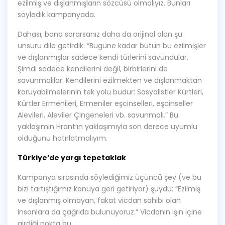
ezilmiş ve dışlanmışların sözcüsü olmalıyız. Bunları
söyledik kampanyada.
Dahası, bana sorarsanız daha da orijinal olan şu
unsuru dile getirdik: “Bugüne kadar bütün bu ezilmişler
ve dışlanmışlar sadece kendi türlerini savundular.
Şimdi sadece kendilerini değil, birbirlerini de
savunmalılar. Kendilerini ezilmekten ve dışlanmaktan
koruyabilmelerinin tek yolu budur: Sosyalistler Kürtleri,
Kürtler Ermenileri, Ermeniler eşcinselleri, eşcinseller
Alevileri, Aleviler Çingeneleri vb. savunmalı.” Bu
yaklaşımın Hrant’ın yaklaşımıyla son derece uyumlu
olduğunu hatırlatmalıyım.
Türkiye’de yargı tepetaklak
Kampanya sırasında söylediğimiz üçüncü şey (ve bu
bizi tartıştığımız konuya geri getiriyor) şuydu: “Ezilmiş
ve dışlanmış olmayan, fakat vicdan sahibi olan
insanlara da çağrıda bulunuyoruz.” Vicdanın işin içine
girdiği nokta bu.