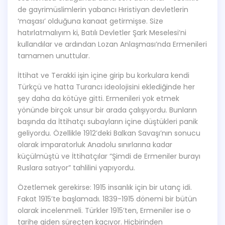
de gayrimüslimlerin yabancı Hıristiyan devletlerin
‘maşası’ olduğuna kanaat getirmişse. Size
hatırlatmalıyım ki, Batılı Devletler Şark Meselesi’ni
kullandılar ve ardından Lozan Anlaşması’nda Ermenileri
tamamen unuttular.
İttihat ve Terakki işin içine girip bu korkulara kendi
Türkçü ve hatta Turancı ideolojisini eklediğinde her
şey daha da kötüye gitti. Ermenileri yok etmek
yönünde birçok unsur bir arada çalışıyordu. Bunların
başında da İttihatçı subayların içine düştükleri panik
geliyordu. Özellikle 1912’deki Balkan Savaşı’nın sonucu
olarak imparatorluk Anadolu sınırlarına kadar
küçülmüştü ve İttihatçılar “Şimdi de Ermeniler burayı
Ruslara satıyor” tahlilini yapıyordu.
Özetlemek gerekirse: 1915 insanlık için bir utanç idi.
Fakat 1915’te başlamadı. 1839-1915 dönemi bir bütün
olarak incelenmeli. Türkler 1915’ten, Ermeniler ise o
tarihe giden süreçten kaçıyor. Hiçbirinden