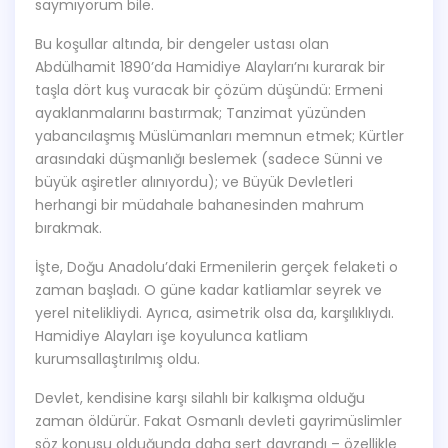
saymıyorum bile.
Bu koşullar altında, bir dengeler ustası olan
Abdülhamit 1890’da Hamidiye Alayları’nı kurarak bir
taşla dört kuş vuracak bir çözüm düşündü: Ermeni
ayaklanmalarını bastırmak; Tanzimat yüzünden
yabancılaşmış Müslümanları memnun etmek; Kürtler
arasındaki düşmanlığı beslemek (sadece Sünni ve
büyük aşiretler alınıyordu); ve Büyük Devletleri
herhangi bir müdahale bahanesinden mahrum
bırakmak.
İşte, Doğu Anadolu’daki Ermenilerin gerçek felaketi o
zaman başladı. O güne kadar katliamlar seyrek ve
yerel nitelikliydi. Ayrıca, asimetrik olsa da, karşılıklıydı.
Hamidiye Alayları işe koyulunca katliam
kurumsallaştırılmış oldu.
Devlet, kendisine karşı silahlı bir kalkışma olduğu
zaman öldürür. Fakat Osmanlı devleti gayrimüslimler
söz konusu olduğunda daha sert davrandı – özellikle