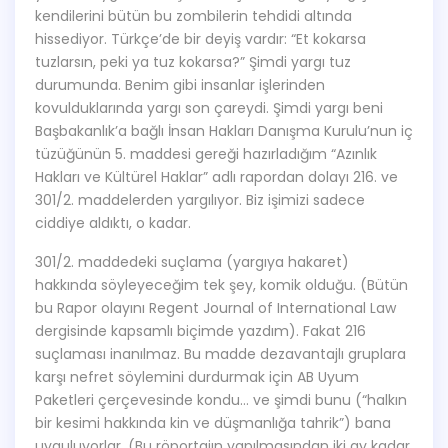
kendilerini bütün bu zombilerin tehdidi altında
hissediyor. Türkçe’de bir deyiş vardır: “Et kokarsa
tuzlarsın, peki ya tuz kokarsa?” Şimdi yargı tuz
durumunda. Benim gibi insanlar işlerinden
kovulduklarında yargı son çareydi. Şimdi yargı beni
Başbakanlık’a bağlı İnsan Hakları Danışma Kurulu’nun iç
tüzüğünün 5. maddesi gereği hazırladığım “Azınlık
Hakları ve Kültürel Haklar” adlı rapordan dolayı 216. ve
301/2. maddelerden yargılıyor. Biz işimizi sadece
ciddiye aldıktı, o kadar.
301/2. maddedeki suçlama (yargıya hakaret)
hakkında söyleyeceğim tek şey, komik olduğu. (Bütün
bu Rapor olayını Regent Journal of International Law
dergisinde kapsamlı biçimde yazdım). Fakat 216
suçlaması inanılmaz. Bu madde dezavantajlı gruplara
karşı nefret söylemini durdurmak için AB Uyum
Paketleri çerçevesinde kondu… ve şimdi bunu (“halkın
bir kesimi hakkında kin ve düşmanlığa tahrik”) bana
uyguluyorlar. (Bu röportajın yapılmasından iki ay kadar