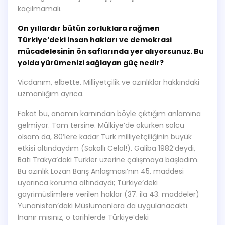
kaçılmamalı.
On yıllardır bütün zorluklara rağmen
Türkiye’deki insan hakları ve demokrasi
mücadelesinin ön saflarında yer alıyorsunuz. Bu
yolda yürümenizi sağlayan güç nedir?
Vicdanım, elbette. Milliyetçilik ve azınlıklar hakkındaki
uzmanlığım ayrıca.
Fakat bu, anamın karnından böyle çıktığım anlamına
gelmiyor. Tam tersine. Mülkiye’de okurken solcu
olsam da, 80’lere kadar Türk milliyetçiliğinin büyük
etkisi altındaydım (Sakallı Celal!). Galiba 1982’deydi,
Batı Trakya’daki Türkler üzerine çalışmaya başladım.
Bu azınlık Lozan Barış Anlaşması’nın 45. maddesi
uyarınca koruma altındaydı; Türkiye’deki
gayrimüslimlere verilen haklar (37. ila 43. maddeler)
Yunanistan’daki Müslümanlara da uygulanacaktı.
İnanır mısınız, o tarihlerde Türkiye’deki