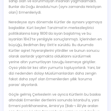
sahip olan ve korunmayan insanları yağmalamaktı.
Bunlar da Doğu Anadolu’nun (aynı zamanda Hıristiyan
olan) Ermenileriydi.
Neredeyse aynı dönemde Kürtler de aynısını yapmaya
başladılar. Kürt beyleri Tanzimat’ın merkezileştirici
politikalarına karşı 1806’da isyan başlatmış ve bu
isyanları 1843’te yenilgiyle sonuçlanmıştı. İçlerinden en
büyüğü, Bedirhan Bey Girit’e sürüldü. Bu durumda
Kürtler aşiret hiyerarşilerini yitirdiler ve bunun sonucu
olarak asırlardır yapmakta olduklarını sürdürmek
yerine altın yumurtlayan tavuğu kesmeye giriştiler.
Oysa yılda bir kez altın yumurta topluyorlardı. Yani, bir
dizi nedenden dolayı Müslümanlardan daha zengin
fakat daha zayıf olan Ermenilerden yıllık ‘koruma
parası’ alıyorlardı.
Göçle gelmiş Çerkeslerin ve ayrıca Kürtlerin bu baskısı
altındaki Ermeniler dertlerini sonunda İstanbul’a, yani
Ermeni patrikhanesine, Amira’ya (Bab-ı Âli’yle araları