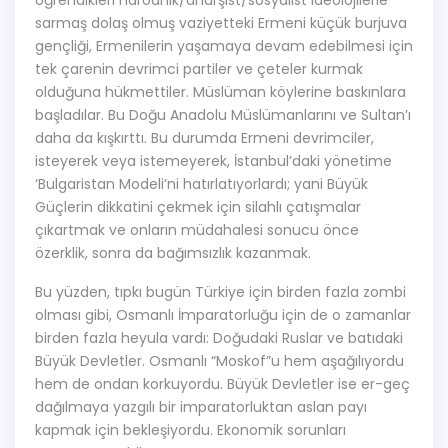
öğrendikleri narodnik/anarşist/sosyalist ideolojilerle
sarmaş dolaş olmuş vaziyetteki Ermeni küçük burjuva
gençliği, Ermenilerin yaşamaya devam edebilmesi için
tek çarenin devrimci partiler ve çeteler kurmak
olduğuna hükmettiler. Müslüman köylerine baskınlara
başladılar. Bu Doğu Anadolu Müslümanlarını ve Sultan’ı
daha da kışkırttı. Bu durumda Ermeni devrimciler,
isteyerek veya istemeyerek, İstanbul’daki yönetime
‘Bulgaristan Modeli’ni hatırlatıyorlardı; yani Büyük
Güçlerin dikkatini çekmek için silahlı çatışmalar
çıkartmak ve onların müdahalesi sonucu önce
özerklik, sonra da bağımsızlık kazanmak.
Bu yüzden, tıpkı bugün Türkiye için birden fazla zombi
olması gibi, Osmanlı İmparatorluğu için de o zamanlar
birden fazla heyula vardı: Doğudaki Ruslar ve batıdaki
Büyük Devletler. Osmanlı “Moskof”u hem aşağılıyordu
hem de ondan korkuyordu. Büyük Devletler ise er-geç
dağılmaya yazgılı bir imparatorluktan aslan payı
kapmak için bekleşiyordu. Ekonomik sorunları