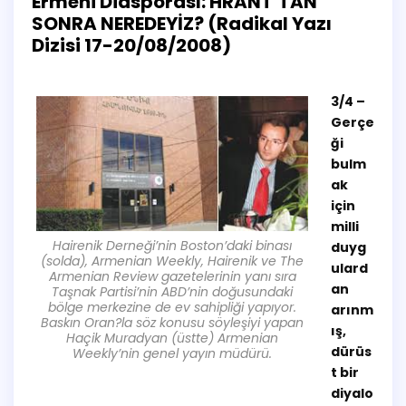
Ermeni Diasporası: HRANT’TAN
SONRA NEREDEYİZ? (Radikal Yazı
Dizisi 17-20/08/2008)
3/4 –
Gerçe
ği
bulm
ak
için
milli
Hairenik Derneği’nin Boston’daki binası
duyg
(solda), Armenian Weekly, Hairenik ve The
ulard
Armenian Review gazetelerinin yanı sıra
an
Taşnak Partisi’nin ABD’nin doğusundaki
bölge merkezine de ev sahipliği yapıyor.
arınm
Baskın Oran?la söz konusu söyleşiyi yapan
ış,
Haçik Muradyan (üstte) Armenian
dürüs
Weekly’nin genel yayın müdürü.
t bir
diyalo