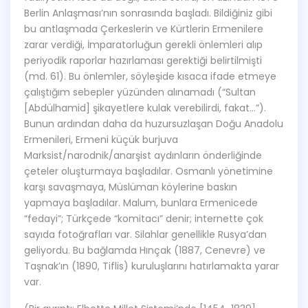
Berlin Anlaşması’nın sonrasında başladı. Bildiğiniz gibi
bu antlaşmada Çerkeslerin ve Kürtlerin Ermenilere
zarar verdiği, İmparatorluğun gerekli önlemleri alıp
periyodik raporlar hazırlaması gerektiği belirtilmişti
(md. 61). Bu önlemler, söyleşide kısaca ifade etmeye
çalıştığım sebepler yüzünden alınamadı (“Sultan
[Abdülhamid] şikayetlere kulak verebilirdi, fakat…”).
Bunun ardından daha da huzursuzlaşan Doğu Anadolu
Ermenileri, Ermeni küçük burjuva
Marksist/narodnik/anarşist aydınların önderliğinde
çeteler oluşturmaya başladılar. Osmanlı yönetimine
karşı savaşmaya, Müslüman köylerine baskın
yapmaya başladılar. Malum, bunlara Ermenicede
“fedayi”; Türkçede “komitacı” denir; internette çok
sayıda fotoğrafları var. Silahlar genellikle Rusya’dan
geliyordu. Bu bağlamda Hınçak (1887, Cenevre) ve
Taşnak’ın (1890, Tiflis) kuruluşlarını hatırlamakta yarar
var.