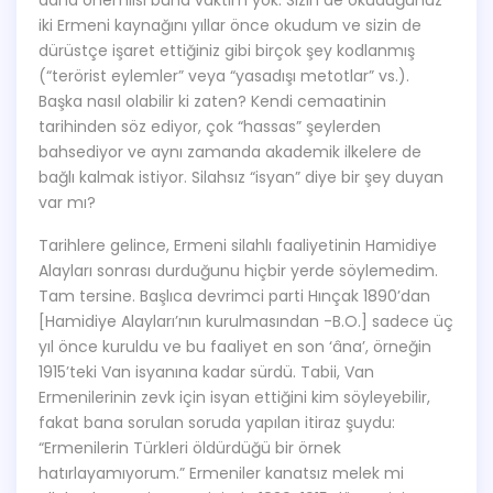
daha önemlisi buna vaktim yok. Sizin de okuduğunuz
iki Ermeni kaynağını yıllar önce okudum ve sizin de
dürüstçe işaret ettiğiniz gibi birçok şey kodlanmış
(“terörist eylemler” veya “yasadışı metotlar” vs.).
Başka nasıl olabilir ki zaten? Kendi cemaatinin
tarihinden söz ediyor, çok “hassas” şeylerden
bahsediyor ve aynı zamanda akademik ilkelere de
bağlı kalmak istiyor. Silahsız “isyan” diye bir şey duyan
var mı?
Tarihlere gelince, Ermeni silahlı faaliyetinin Hamidiye
Alayları sonrası durduğunu hiçbir yerde söylemedim.
Tam tersine. Başlıca devrimci parti Hınçak 1890’dan
[Hamidiye Alayları’nın kurulmasından -B.O.] sadece üç
yıl önce kuruldu ve bu faaliyet en son ‘âna’, örneğin
1915’teki Van isyanına kadar sürdü. Tabii, Van
Ermenilerinin zevk için isyan ettiğini kim söyleyebilir,
fakat bana sorulan soruda yapılan itiraz şuydu:
“Ermenilerin Türkleri öldürdüğü bir örnek
hatırlayamıyorum.” Ermeniler kanatsız melek mi