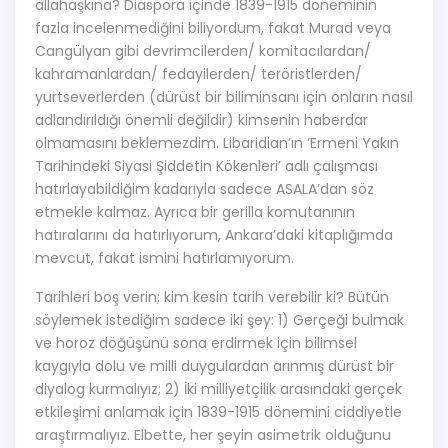
allahaşkına? Diaspora içinde 1839-1915 döneminin
fazla incelenmediğini biliyordum, fakat Murad veya
Cangülyan gibi devrimcilerden/ komitacılardan/
kahramanlardan/ fedayilerden/ teröristlerden/
yurtseverlerden (dürüst bir biliminsanı için onların nasıl
adlandırıldığı önemli değildir) kimsenin haberdar
olmamasını beklemezdim. Libaridian’ın ‘Ermeni Yakın
Tarihindeki Siyasi Şiddetin Kökenleri’ adlı çalışması
hatırlayabildiğim kadarıyla sadece ASALA’dan söz
etmekle kalmaz. Ayrıca bir gerilla komutanının
hatıralarını da hatırlıyorum, Ankara’daki kitaplığımda
mevcut, fakat ismini hatırlamıyorum.
Tarihleri boş verin; kim kesin tarih verebilir ki? Bütün
söylemek istediğim sadece iki şey: 1) Gerçeği bulmak
ve horoz döğüşünü sona erdirmek için bilimsel
kaygıyla dolu ve milli duygulardan arınmış dürüst bir
diyalog kurmalıyız; 2) İki milliyetçilik arasındaki gerçek
etkileşimi anlamak için 1839-1915 dönemini ciddiyetle
araştırmalıyız. Elbette, her şeyin asimetrik olduğunu