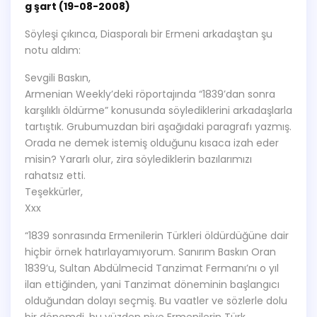
g şart (19-08-2008)
Söyleşi çıkınca, Diasporalı bir Ermeni arkadaştan şu
notu aldım:
Sevgili Baskın,
Armenian Weekly’deki röportajında “1839’dan sonra
karşılıklı öldürme” konusunda söylediklerini arkadaşlarla
tartıştık. Grubumuzdan biri aşağıdaki paragrafı yazmış.
Orada ne demek istemiş olduğunu kısaca izah eder
misin? Yararlı olur, zira söylediklerin bazılarımızı
rahatsız etti.
Teşekkürler,
Xxx
“1839 sonrasında Ermenilerin Türkleri öldürdüğüne dair
hiçbir örnek hatırlayamıyorum. Sanırım Baskın Oran
1839’u, Sultan Abdülmecid Tanzimat Fermanı’nı o yıl
ilan ettiğinden, yani Tanzimat döneminin başlangıcı
olduğundan dolayı seçmiş. Bu vaatler ve sözlerle dolu