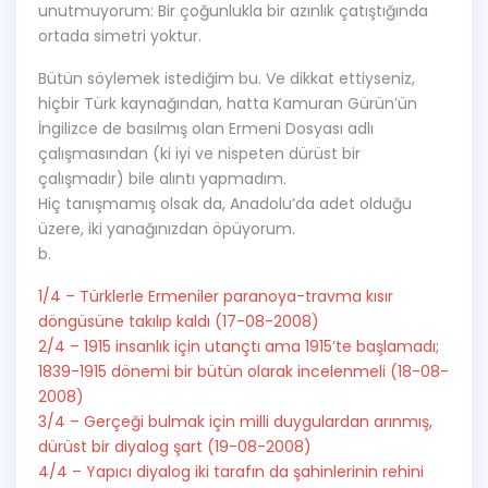
unutmuyorum: Bir çoğunlukla bir azınlık çatıştığında
ortada simetri yoktur.
Bütün söylemek istediğim bu. Ve dikkat ettiyseniz,
hiçbir Türk kaynağından, hatta Kamuran Gürün’ün
İngilizce de basılmış olan Ermeni Dosyası adlı
çalışmasından (ki iyi ve nispeten dürüst bir
çalışmadır) bile alıntı yapmadım.
Hiç tanışmamış olsak da, Anadolu’da adet olduğu
üzere, iki yanağınızdan öpüyorum.
b.
1/4 – Türklerle Ermeniler paranoya-travma kısır
döngüsüne takılıp kaldı (17-08-2008)
2/4 – 1915 insanlık için utançtı ama 1915’te başlamadı;
1839-1915 dönemi bir bütün olarak incelenmeli (18-08-
2008)
3/4 – Gerçeği bulmak için milli duygulardan arınmış,
dürüst bir diyalog şart (19-08-2008)
4/4 – Yapıcı diyalog iki tarafın da şahinlerinin rehini