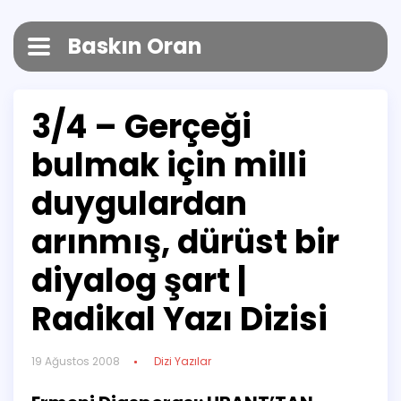
Baskın Oran
3/4 – Gerçeği
bulmak için milli
duygulardan
arınmış, dürüst bir
diyalog şart |
Radikal Yazı Dizisi
19 Ağustos 2008
Dizi Yazılar