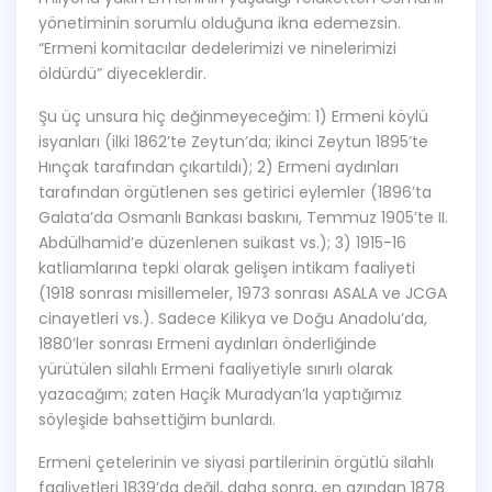
yönetiminin sorumlu olduğuna ikna edemezsin.
“Ermeni komitacılar dedelerimizi ve ninelerimizi
öldürdü” diyeceklerdir.
Şu üç unsura hiç değinmeyeceğim: 1) Ermeni köylü
isyanları (ilki 1862’te Zeytun’da; ikinci Zeytun 1895’te
Hınçak tarafından çıkartıldı); 2) Ermeni aydınları
tarafından örgütlenen ses getirici eylemler (1896’ta
Galata’da Osmanlı Bankası baskını, Temmuz 1905’te II.
Abdülhamid’e düzenlenen suikast vs.); 3) 1915-16
katliamlarına tepki olarak gelişen intikam faaliyeti
(1918 sonrası misillemeler, 1973 sonrası ASALA ve JCGA
cinayetleri vs.). Sadece Kilikya ve Doğu Anadolu’da,
1880’ler sonrası Ermeni aydınları önderliğinde
yürütülen silahlı Ermeni faaliyetiyle sınırlı olarak
yazacağım; zaten Haçik Muradyan’la yaptığımız
söyleşide bahsettiğim bunlardı.
Ermeni çetelerinin ve siyasi partilerinin örgütlü silahlı
faaliyetleri 1839’da değil, daha sonra, en azından 1878