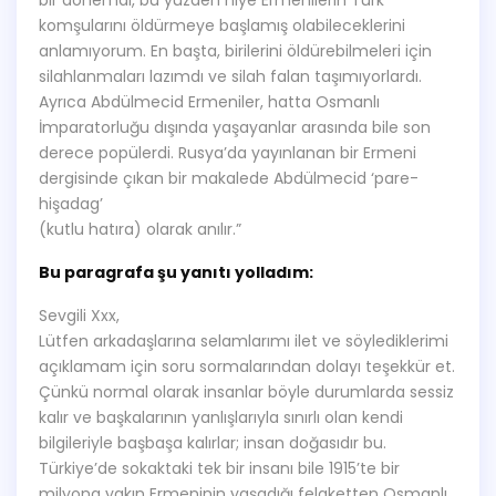
bir dönemdi, bu yüzden niye Ermenilerin Türk
komşularını öldürmeye başlamış olabileceklerini
anlamıyorum. En başta, birilerini öldürebilmeleri için
silahlanmaları lazımdı ve silah falan taşımıyorlardı.
Ayrıca Abdülmecid Ermeniler, hatta Osmanlı
İmparatorluğu dışında yaşayanlar arasında bile son
derece popülerdi. Rusya’da yayınlanan bir Ermeni
dergisinde çıkan bir makalede Abdülmecid ‘pare-
hişadag’
(kutlu hatıra) olarak anılır.”
Bu paragrafa şu yanıtı yolladım:
Sevgili Xxx,
Lütfen arkadaşlarına selamlarımı ilet ve söylediklerimi
açıklamam için soru sormalarından dolayı teşekkür et.
Çünkü normal olarak insanlar böyle durumlarda sessiz
kalır ve başkalarının yanlışlarıyla sınırlı olan kendi
bilgileriyle başbaşa kalırlar; insan doğasıdır bu.
Türkiye’de sokaktaki tek bir insanı bile 1915’te bir
milyona yakın Ermeninin yaşadığı felaketten Osmanlı