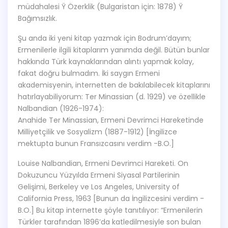
müdahalesi Ÿ Özerklik (Bulgaristan için: 1878) Ÿ
Bağımsızlık.
Şu anda iki yeni kitap yazmak için Bodrum’dayım;
Ermenilerle ilgili kitaplarım yanımda değil. Bütün bunlar
hakkında Türk kaynaklarından alıntı yapmak kolay,
fakat doğru bulmadım. İki saygın Ermeni
akademisyenin, internetten de bakılabilecek kitaplarını
hatırlayabiliyorum: Ter Minassian (d. 1929) ve özellikle
Nalbandian (1926-1974):
Anahide Ter Minassian, Ermeni Devrimci Hareketinde
Milliyetçilik ve Sosyalizm (1887-1912) [İngilizce
mektupta bunun Fransızcasını verdim -B.O.]
Louise Nalbandian, Ermeni Devrimci Hareketi. On
Dokuzuncu Yüzyılda Ermeni Siyasal Partilerinin
Gelişimi, Berkeley ve Los Angeles, University of
California Press, 1963 [Bunun da İngilizcesini verdim -
B.O.] Bu kitap internette şöyle tanıtılıyor: “Ermenilerin
Türkler tarafından 1896’da katledilmesiyle son bulan