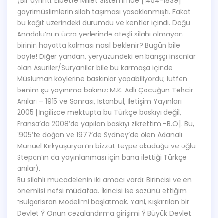
(Bir ayrıntı: Elbette Millet Sistemi’nde [1454-1839]
gayrimüslimlerin silah taşıması yasaklanmıştı. Fakat
bu kağıt üzerindeki durumdu ve kentler içindi. Doğu
Anadolu’nun ücra yerlerinde ateşli silahı olmayan
birinin hayatta kalması nasıl beklenir? Bugün bile
böyle! Diğer yandan, yeryüzündeki en barışçı insanlar
olan Asuriler/Süryaniler bile bu karmaşa içinde
Müslüman köylerine baskınlar yapabiliyordu; lütfen
benim şu yayınıma bakınız: M.K. Adlı Çocuğun Tehcir
Anıları – 1915 ve Sonrası, Istanbul, İletişim Yayınları,
2005 [İngilizce mektupta bu Türkçe baskıyı değil,
Fransa’da 2008’de yapılan baskıyı zikrettim -B.O]. Bu,
1905’te doğan ve 1977’de Sydney’de ölen Adanalı
Manuel Kırkyaşaryan’ın bizzat teype okuduğu ve oğlu
Stepan’ın da yayınlanması için bana ilettiği Türkçe
anılar).
Bu silahlı mücadelenin iki amacı vardı: Birincisi ve en
önemlisi nefsi müdafaa. İkincisi ise sözünü ettiğim
“Bulgaristan Modeli”ni başlatmak. Yani, Kışkırtılan bir
Devlet Ÿ Onun cezalandırma girişimi Ÿ Büyük Devlet