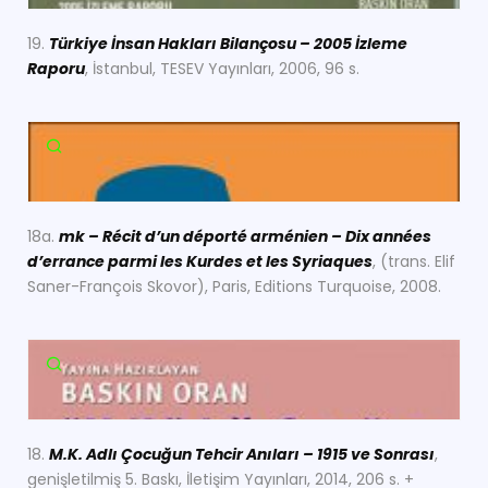
19.
Türkiye İnsan Hakları Bilançosu – 2005 İzleme
Raporu
, İstanbul, TESEV Yayınları, 2006, 96 s.
18a.
mk – R
écit d’un d
éport
é arm
énien – Dix ann
ées
d’errance parmi les Kurdes et les Syriaques
, (trans. Elif
Saner-François Skovor), Paris, Editions Turquoise, 2008.
18.
M.K. Adlı Çocuğun Tehcir Anıları – 1915 ve Sonrası
,
genişletilmiş 5. Baskı, İletişim Yayınları, 2014, 206 s. +