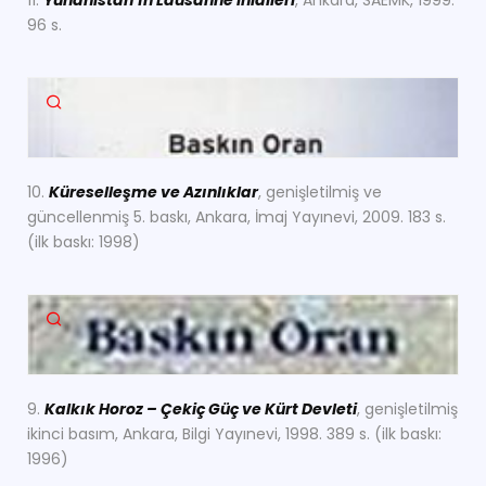
11.
Yunanistan’ın Lausanne İhlalleri
, Ankara, SAEMK, 1999.
96 s.
10.
Küreselleşme ve Azınlıklar
, genişletilmiş ve
güncellenmiş 5. baskı, Ankara, İmaj Yayınevi, 2009. 183 s.
(ilk baskı: 1998)
9.
Kalkık Horoz – Çekiç Güç ve Kürt Devleti
, genişletilmiş
ikinci basım, Ankara, Bilgi Yayınevi, 1998. 389 s. (ilk baskı:
1996)