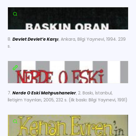
8.
Devlet Devlet’e Karşı
, Ankara, Bilgi Yayınevi, 1994. 239
s.
7.
Nerde O Eski Mahpushaneler
, 2. Baskı, İstanbul,
İletişim Yayınları, 2005, 232 s. (ilk baskı: Bilgi Yayınevi, 1991)