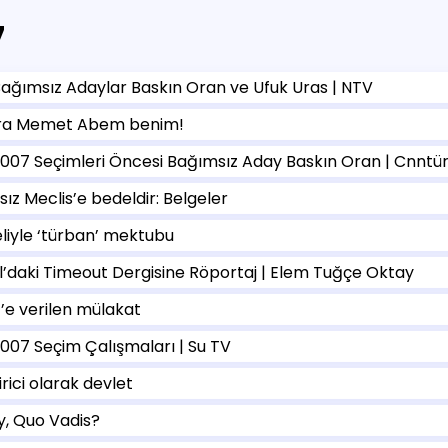
7
Bağımsız Adaylar Baskın Oran ve Ufuk Uras | NTV
ra Memet Abem benim!
2007 Seçimleri Öncesi Bağımsız Aday Baskın Oran | Cnntü
sız Meclis’e bedeldir: Belgeler
liyle ‘türban’ mektubu
l’daki Timeout Dergisine Röportaj | Elem Tuğçe Oktay
’e verilen mülakat
2007 Seçim Çalışmaları | Su TV
rici olarak devlet
y, Quo Vadis?