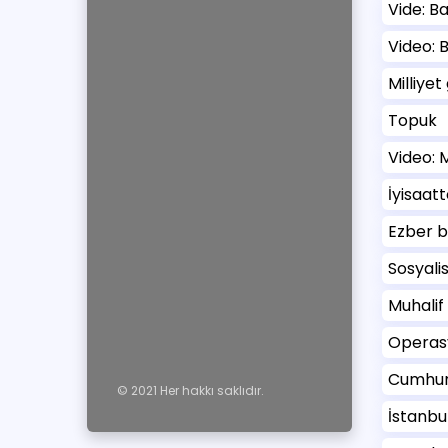
Vide: B
Video: B
Milliye
Topuk
Video: 
İyisaat
Ezber bo
Sosyalis
Muhalif
Operas
Cumhuriy
© 2021 Her hakkı saklıdır.
İstanbu