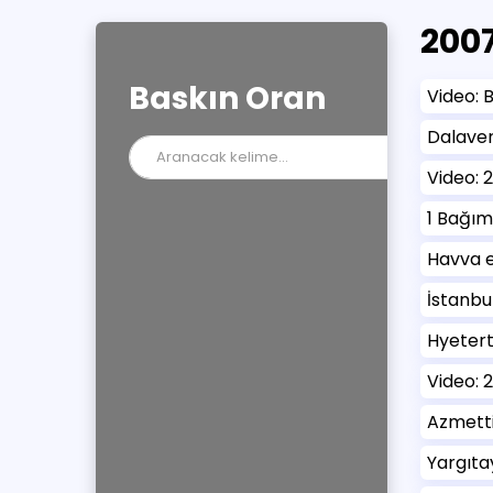
200
Baskın Oran
Video: 
Dalave
Video: 
1 Bağım
Havva e
İstanbu
Hyetert
Video: 
Azmetti
Yargıta