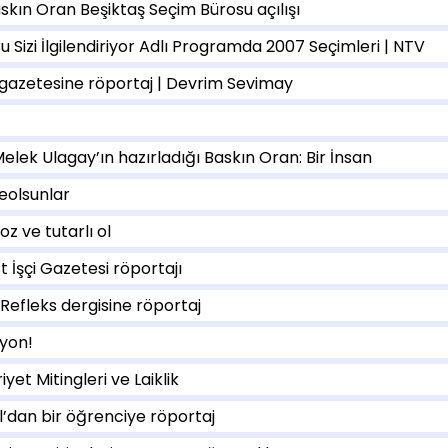
askın Oran Beşiktaş Seçim Bürosu açılışı
u Sizi İlgilendiriyor Adlı Programda 2007 Seçimleri | NTV
t gazetesine röportaj | Devrim Sevimay
Melek Ulagay’ın hazırladığı Baskın Oran: Bir İnsan
teolsunlar
z ve tutarlı ol
t İşçi Gazetesi röportajı
 Refleks dergisine röportaj
yon!
et Mitingleri ve Laiklik
l’dan bir öğrenciye röportaj