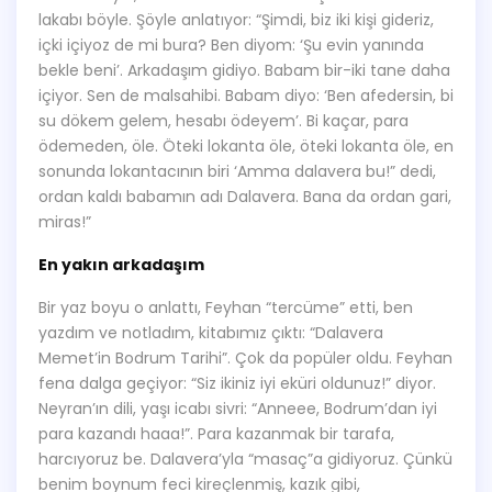
lakabı böyle. Şöyle anlatıyor: “Şimdi, biz iki kişi gideriz,
içki içiyoz de mi bura? Ben diyom: ‘Şu evin yanında
bekle beni’. Arkadaşım gidiyo. Babam bir-iki tane daha
içiyor. Sen de malsahibi. Babam diyo: ‘Ben afedersin, bi
su dökem gelem, hesabı ödeyem’. Bi kaçar, para
ödemeden, öle. Öteki lokanta öle, öteki lokanta öle, en
sonunda lokantacının biri ‘Amma dalavera bu!” dedi,
ordan kaldı babamın adı Dalavera. Bana da ordan gari,
miras!”
En yakın arkadaşım
Bir yaz boyu o anlattı, Feyhan “tercüme” etti, ben
yazdım ve notladım, kitabımız çıktı: “Dalavera
Memet’in Bodrum Tarihi”. Çok da popüler oldu. Feyhan
fena dalga geçiyor: “Siz ikiniz iyi eküri oldunuz!” diyor.
Neyran’ın dili, yaşı icabı sivri: “Anneee, Bodrum’dan iyi
para kazandı haaa!”. Para kazanmak bir tarafa,
harcıyoruz be. Dalavera’yla “masaç”a gidiyoruz. Çünkü
benim boynum feci kireçlenmiş, kazık gibi,