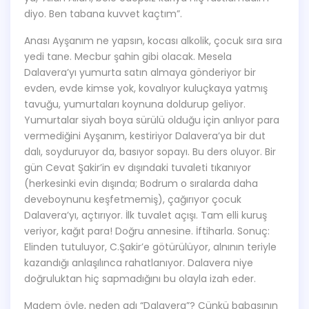
diyo. Ben tabana kuvvet kaçtım”.
Anası Ayşanım ne yapsın, kocası alkolik, çocuk sıra sıra
yedi tane. Mecbur şahin gibi olacak. Mesela
Dalavera’yı yumurta satın almaya gönderiyor bir
evden, evde kimse yok, kovalıyor kuluçkaya yatmış
tavuğu, yumurtaları koynuna doldurup geliyor.
Yumurtalar siyah boya sürülü olduğu için anlıyor para
vermediğini Ayşanım, kestiriyor Dalavera’ya bir dut
dalı, soyduruyor da, basıyor sopayı. Bu ders oluyor. Bir
gün Cevat Şakir’in ev dışındaki tuvaleti tıkanıyor
(herkesinki evin dışında; Bodrum o sıralarda daha
deveboynunu keşfetmemiş), çağırıyor çocuk
Dalavera’yı, açtırıyor. İlk tuvalet açışı. Tam elli kuruş
veriyor, kağıt para! Doğru annesine. İftiharla. Sonuç:
Elinden tutuluyor, C.Şakir’e götürülüyor, alnının teriyle
kazandığı anlaşılınca rahatlanıyor. Dalavera niye
doğruluktan hiç sapmadığını bu olayla izah eder.
Madem öyle, neden adı “Dalavera”? Çünkü babasının