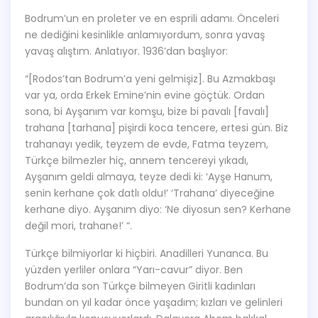
Bodrum’un en proleter ve en esprili adamı. Önceleri
ne dediğini kesinlikle anlamıyordum, sonra yavaş
yavaş alıştım. Anlatıyor. 1936’dan başlıyor:
“[Rodos’tan Bodrum’a yeni gelmişiz]. Bu Azmakbaşı
var ya, orda Erkek Emine’nin evine göçtük. Ordan
sona, bi Ayşanım var komşu, bize bi pavalı [favalı]
trahana [tarhana] pişirdi koca tencere, ertesi gün. Biz
trahanayı yedik, teyzem de evde, Fatma teyzem,
Türkçe bilmezler hiç, annem tencereyi yıkadı,
Ayşanım geldi almaya, teyze dedi ki: ‘Ayşe Hanum,
senin kerhane çok datlı oldu!’ ‘Trahana’ diyeceğine
kerhane diyo. Ayşanım diyo: ‘Ne diyosun sen? Kerhane
değil mori, trahane!’ “.
Türkçe bilmiyorlar ki hiçbiri. Anadilleri Yunanca. Bu
yüzden yerliler onlara “Yarı-cavur” diyor. Ben
Bodrum’da son Türkçe bilmeyen Giritli kadınları
bundan on yıl kadar önce yaşadım; kızları ve gelinleri