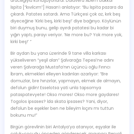
aracılığıyla konuşuyorlardı. Dalavera Abem bakkal
İspita [“kıvılcım”] Hasan’ı anlatıyor: “Bu İspita pazara da
çıkardı. Patates satardı. Ama Türkçesi çok az, kırk beş
diyeceğine ‘Kirki beş, kirki beş!’ diye bağırıyo. Köylünün
biri duymuş bunu, gelip ayırdı patatesi bu kadar bi
yığın yaptı, parayı veriyor. ‘Ne more bu? Yok more yok,
kirki beş!’ “
Bir aydan bu yana üzerinde 9 tane villa karkası
yükseliveren “yeşil alan” Şalvarağa Tepesi’ne adını
veren Şalvarağa Mustafa’nın üçüncü oğlu Fırıncı
İbram, ekmekleri elleyen kadınları azarlıyor: “Bre
domuzlar, bre hınzırlar, yapmayın, ekmek de almayın,
defolun gidin! Esselotsa yati unla tapsomya
pataspatevyete! Okso mores! Okso more gaydares!
Togolos ipsases? İda skata ipsases? Yani, diyor,
defolun be eşekler ben ne bileyim kıçını mı tuttun
bokunu mu!”
Birgün görevlinin biri Antalya’ya atanıyor, eşyalar ile
çoluk-çocuğu önceden gönderecek, mavnacı Pervoli