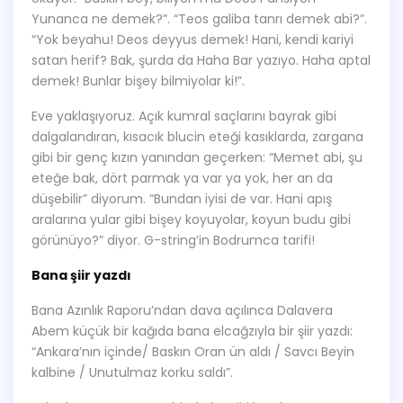
Yunanca ne demek?”. “Teos galiba tanrı demek abi?”.
“Yok beyahu! Deos deyyus demek! Hani, kendi kariyi
satan herif? Bak, şurda da Haha Bar yazıyo. Haha aptal
demek! Bunlar bişey bilmiyolar ki!”.
Eve yaklaşıyoruz. Açık kumral saçlarını bayrak gibi
dalgalandıran, kısacık blucin eteği kasıklarda, zargana
gibi bir genç kızın yanından geçerken: “Memet abi, şu
eteğe bak, dört parmak ya var ya yok, her an da
düşebilir” diyorum. “Bundan iyisi de var. Hani apış
aralarına yular gibi bişey koyuyolar, koyun budu gibi
görünüyo?” diyor. G-string’in Bodrumca tarifi!
Bana şiir yazdı
Bana Azınlık Raporu’ndan dava açılınca Dalavera
Abem küçük bir kağıda bana elcağzıyla bir şiir yazdı:
“Ankara’nın içinde/ Baskın Oran ün aldı / Savcı Beyin
kalbine / Unutulmaz korku saldı”.