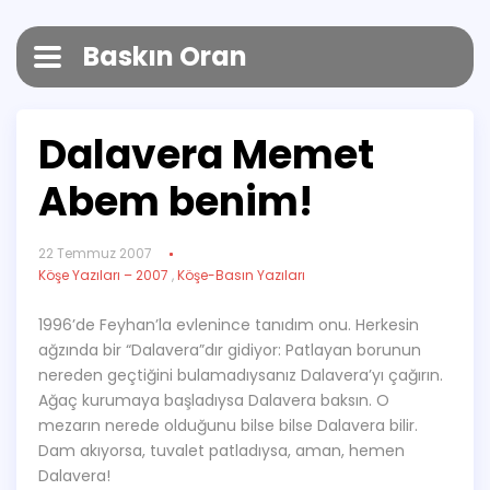
Baskın Oran
Dalavera Memet
Abem benim!
22 Temmuz 2007
Köşe Yazıları – 2007
,
Köşe-Basın Yazıları
1996’de Feyhan’la evlenince tanıdım onu. Herkesin
ağzında bir “Dalavera”dır gidiyor: Patlayan borunun
nereden geçtiğini bulamadıysanız Dalavera’yı çağırın.
Ağaç kurumaya başladıysa Dalavera baksın. O
mezarın nerede olduğunu bilse bilse Dalavera bilir.
Dam akıyorsa, tuvalet patladıysa, aman, hemen
Dalavera!