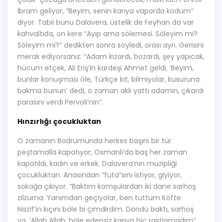
İbram geliyor, “Beyim, senin karıya vaporda kodum”
diyor. Tabii bunu Dalavera, üstelik de Feyhan da var
kahvaltıda, on kere “Ayıp ama sölemesi. Söleyim mi?
Söleyim mi?” dedikten sonra söyledi, orası ayrı. Gerisini
merak ediyorsanız: “Adam kızardı, bozardı, şey yapıcak,
hücum etçek, Ali Eriş’in kardeşi Ahmet geldi, ‘Beyim,
bunlar konuşması öle, Türkçe kıt, bilmiyolar, kusuruna
bakma bunun’ dedi, o zaman aklı yattı adamın, çıkardı
parasını verdi Pervoli’nin”.
Hınzırlığı çocukluktan
O zamanın Bodrumunda herkes başını bir tür
peştamalla kapatıyor; Osmanlı’da baş her zaman
kapatıldı, kadın ve erkek. Dalavera’nın muzipliği
çocukluktan. Anasından “futa”sını istiyor, giyiyor,
sokağa çıkıyor. “Baktım komşulardan iki dane sarhoş
zilzurna. Yanımdan geçiyolar, ben tuttum Köfte
Nazif’in kıçını böle bi çimdirdim. Döndü baktı, sarhoş
ya, ‘Allah Allah, böle edepsiz karıya hiç rastlamadım”