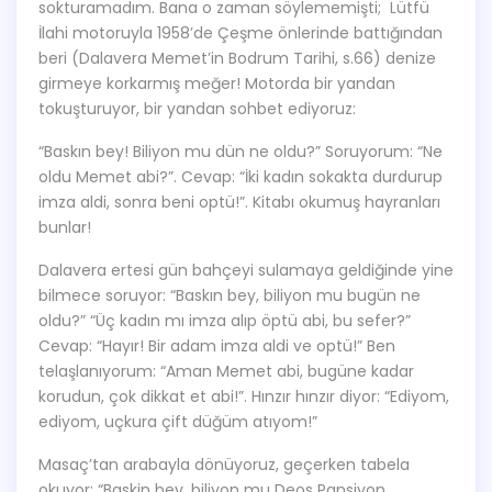
sokturamadım. Bana o zaman söylememişti; Lütfü
İlahi motoruyla 1958’de Çeşme önlerinde battığından
beri (Dalavera Memet’in Bodrum Tarihi, s.66) denize
girmeye korkarmış meğer! Motorda bir yandan
tokuşturuyor, bir yandan sohbet ediyoruz:
“Baskın bey! Biliyon mu dün ne oldu?” Soruyorum: “Ne
oldu Memet abi?”. Cevap: “İki kadın sokakta durdurup
imza aldi, sonra beni optü!”. Kitabı okumuş hayranları
bunlar!
Dalavera ertesi gün bahçeyi sulamaya geldiğinde yine
bilmece soruyor: “Baskın bey, biliyon mu bugün ne
oldu?” “Üç kadın mı imza alıp öptü abi, bu sefer?”
Cevap: “Hayır! Bir adam imza aldi ve optü!” Ben
telaşlanıyorum: “Aman Memet abi, bugüne kadar
korudun, çok dikkat et abi!”. Hınzır hınzır diyor: “Ediyom,
ediyom, uçkura çift düğüm atıyom!”
Masaç’tan arabayla dönüyoruz, geçerken tabela
okuyor: “Baskin bey, biliyon mu Deos Pansiyon