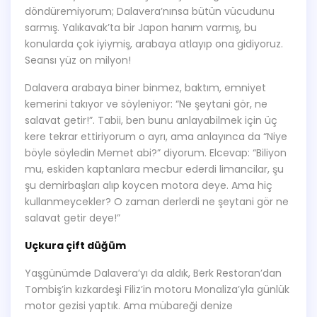
döndüremiyorum; Dalavera’nınsa bütün vücudunu
sarmış. Yalıkavak’ta bir Japon hanım varmış, bu
konularda çok iyiymiş, arabaya atlayıp ona gidiyoruz.
Seansı yüz on milyon!
Dalavera arabaya biner binmez, baktım, emniyet
kemerini takıyor ve söyleniyor: “Ne şeytani gör, ne
salavat getir!”. Tabii, ben bunu anlayabilmek için üç
kere tekrar ettiriyorum o ayrı, ama anlayınca da “Niye
böyle söyledin Memet abi?” diyorum. Elcevap: “Biliyon
mu, eskiden kaptanlara mecbur ederdi limancilar, şu
şu demirbaşları alıp koycen motora deye. Ama hiç
kullanmeycekler? O zaman derlerdi ne şeytani gör ne
salavat getir deye!”
Uçkura çift düğüm
Yaşgünümde Dalavera’yı da aldık, Berk Restoran’dan
Tombiş’in kızkardeşi Filiz’in motoru Monaliza’yla günlük
motor gezisi yaptık. Ama mübareği denize