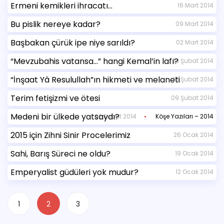
Ermeni kemikleri ihracatı…
16 Mart 2014
Bu pislik nereye kadar?
09 Mart 2014
Başbakan çürük ipe niye sarıldı?
02 Mart 2014
“Mevzubahis vatansa…” hangi Kemal’in lafı?
23 Şubat 2014
“İnşaat Yâ Resulullah”ın hikmeti ve melaneti
16 Şubat 2014
Terim fetişizmi ve ötesi
09 Şubat 2014
Medeni bir ülkede yatsaydı?
02 Şubat 2014
Köşe Yazıları – 2014
2015 için Zihni Sinir Procelerimiz
26 Ocak 2014
Sahi, Barış Süreci ne oldu?
19 Ocak 2014
Emperyalist güdüleri yok mudur?
12 Ocak 2014
1
2
3