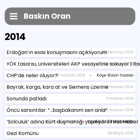
Baskın Oran
2014
Erdoğan’ın esas konuşmasını açıklıyorum
03 Temmuz 2014
YÖK tasarısı, üniversiteleri AKP vesayetine sokuyor | Ra
26 Haziran 2014
CHP’de neler oluyor?
25 Haziran 2014
Köşe-Basın Yazıları
Bayrak, karga, kara at ve Siemens üzerine
19 Haziran 2014
Sonunda patladı
11 Haziran 2014
Öncü sarsıntılar: “…başbakanım sen anla”
06 Haziran 2014
‘Solculuk’ adına Kürt düşmanlığı yapılıyor | Fırat Haber
04 Haziran 2014
Yazılı & Sözlü Mülakatlar
Gezi Komünü
28 Mayıs 2014