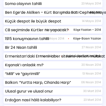
Soma olayının tahlili
23 Mayıs 2014
Ben Ege’de Akilken – Kürt Barışında Batı Cephesi, Mayı
16 Mayıs 2014
Kitaplar
Küçük despot ile büyük despot
14 Mayıs 2014
CB seçiminde Kürtler ne yapacak?
09 Mayıs 2014
Köşe Yazıları – 2014
1915 konuşmasının tahlili
04 Mayıs 2014
Köşe-Basın Yazıları
Bir 24 Nisan tahlili
27 Nisan 2014
Ermenistan’daki ErmeniHaber sitesine verilen mülakat
24 Nisan 2014
Yazılı & Sözlü Mülakatlar
Kışanak’ı anladık mı?
20 Nisan 2014
“Milli” ve “gayrimilli”
13 Nisan 2014
Balkon: “Yurtta Harp, Cihanda Harp”
06 Nisan 2014
Ulusal gurur ve ulusal onur
30 Mart 2014
Erdoğan nasıl hâlâ kalabiliyor?
23 Mart 2014