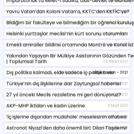
İmparatorluk’ta Millet-i Sadıka, Ulus-devlet’te Muhalef
29 Nisan 2021
Yavru Vatan’dan Koloni Vatan’a, KKTC’den KKTİC’ye?
22 Nisan 2021
Bildiğim bir fakülteye ve bilmediğim bir öğrenci kurulu
15 Nisan 2021
Helsinki yurttaşlar meclisi’nin kürt sorunu oturumları
11 Nisan 2021
Emekli amiraller bildirisi ortamında Montrö ve Kanal İs
08 Nisan 2021
Yakından Yaşayan Bir Mülkiye Asistanının Gözünden Teo
| Toplumsal Tarih
03 Nisan 2021
Dış politika kalmadı, elde sadece iç politika var
01 Nisan 2021
Köşe Yazıları – 2021
Türkiye’nin dış ilişkilerine dair Zaytungsal haberler
25 Mart 2021
27 yıl önceki Meclis rezaletine mi geri dönüyoruz?
18 Mart 2021
AKP-MHP iktidarı ve kadın üzerine
11 Mart 2021
‘İç işlerine dışarıdan müdahale’ meselesinin alfabesi
04 Mart 2021
Astronot Niyazi’den daha önemli biri: Dilan Taşdemir
25 Şubat 2021