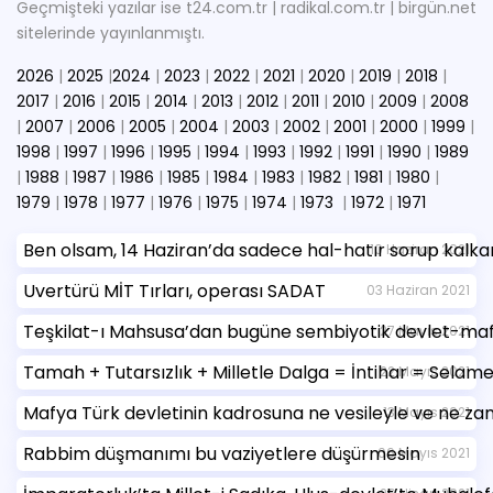
Geçmişteki yazılar ise t24.com.tr | radikal.com.tr | birgün.net
sitelerinde yayınlanmıştı.
2026
|
2025
|
2024
|
2023
|
2022
|
2021
|
2020
|
2019
|
2018
|
2017
|
2016
|
2015
|
2014
|
2013
|
2012
|
2011
|
2010
|
2009
|
2008
|
2007
|
2006
|
2005
|
2004
|
2003
|
2002
|
2001
|
2000
|
1999
|
1998
|
1997
|
1996
|
1995
|
1994
|
1993
|
1992
|
1991
|
1990
|
1989
|
1988
|
1987
|
1986
|
1985
|
1984
|
1983
|
1982
|
1981
|
1980
|
1979
|
1978
|
1977
|
1976
|
1975
|
1974
|
1973
|
1972
|
1971
Ben olsam, 14 Haziran’da sadece hal-hatır sorup kalka
10 Haziran 2021
Uvertürü MİT Tırları, operası SADAT
03 Haziran 2021
Teşkilat-ı Mahsusa’dan bugüne sembiyotik devlet-mafya
27 Mayıs 2021
Tamah + Tutarsızlık + Milletle Dalga = İntihar = Selam
22 Mayıs 2021
Mafya Türk devletinin kadrosuna ne vesileyle ve ne zam
13 Mayıs 2021
Rabbim düşmanımı bu vaziyetlere düşürmesin
06 Mayıs 2021