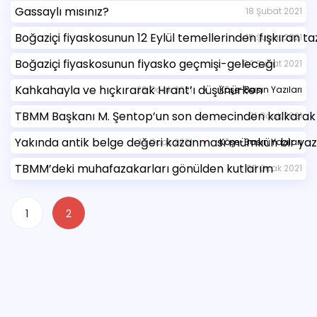
Gassaylı mısınız?
18 Şubat 2021
Boğaziçi fiyaskosunun 12 Eylül temellerinden fışkıran taze
15 Şubat 2021
Boğaziçi fiyaskosunun fiyasko geçmişi-geleceği
04 Şubat 2021
Kahkahayla ve hıçkırarak Hrant’ı düşünürken
28 Ocak 2021
Köşe-Basın Yazıları
TBMM Başkanı M. Şentop’un son demecinden kalkarak
21 Ocak 2021
Yakında antik belge değeri kazanması mümkün bir yaz
14 Ocak 2021
Köşe-Basın Yazıları
TBMM’deki muhafazakarları gönülden kutlarım
07 Ocak 2021
1
2