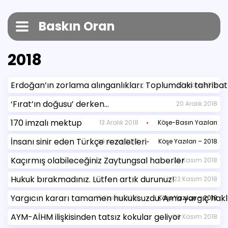
Baskın Oran
2018
Erdoğan’ın zorlama alınganlıkları: Toplumdaki tahribat
27 Aralık 2018
‘Fırat’ın doğusu’ derken…
20 Aralık 2018
170 imzalı mektup
13 Aralık 2018
Köşe-Basın Yazıları
İnsanı sinir eden Türkçe rezaletleri
06 Aralık 2018
Köşe Yazıları – 2018
Kaçırmış olabileceğiniz Zaytungsal haberler
29 Kasım 2018
Hukuk bırakmadınız. Lütfen artık durunuz!
22 Kasım 2018
Yargıcın kararı tamamen hukuksuzdu. Ama yargıç hakl
15 Kasım 2018
Köşe Yazıları – 2018
AYM-AİHM ilişkisinden tatsız kokular geliyor
08 Kasım 2018