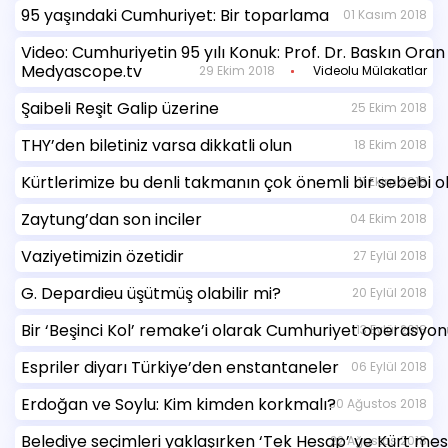
95 yaşındaki Cumhuriyet: Bir toparlama
01 Kasım 2018
Video: Cumhuriyetin 95 yılı Konuk: Prof. Dr. Baskın Oran
Medyascope.tv
29 Ekim 2018
Videolu Mülakatlar
Şaibeli Reşit Galip üzerine
25 Ekim 2018
THY’den biletiniz varsa dikkatli olun
18 Ekim 2018
Kürtlerimize bu denli takmanın çok önemli bir sebebi o
11 Ekim 2018
Zaytung’dan son inciler
04 Ekim 2018
Vaziyetimizin özetidir
27 Eylül 2018
G. Depardieu üşütmüş olabilir mi?
20 Eylül 2018
Bir ‘Beşinci Kol’ remake’i olarak Cumhuriyet operasyo
13 Eylül 2018
Espriler diyarı Türkiye’den enstantaneler
06 Eylül 2018
Erdoğan ve Soylu: Kim kimden korkmalı?
30 Ağustos 2018
Belediye seçimleri yaklaşırken ‘Tek Hesap’ ve Kürt mes
22 Ağustos 2018