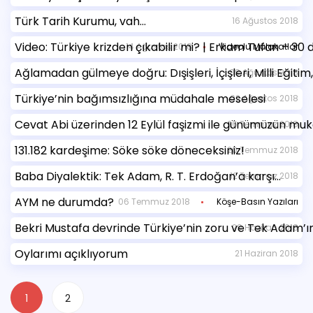
Türk Tarih Kurumu, vah…
16 Ağustos 2018
Video: Türkiye krizden çıkabilir mi? | Erkam Tufan – 30 
14 Ağustos 2018
Videolu Mülakatlar
Ağlamadan gülmeye doğru: Dışişleri, İçişleri, Milli Eğitim
09 Ağustos 2018
Türkiye’nin bağımsızlığına müdahale meselesi
02 Ağustos 2018
Cevat Abi üzerinden 12 Eylül faşizmi ile günümüzün mu
26 Temmuz 2018
131.182 kardeşime: Söke söke döneceksiniz!
20 Temmuz 2018
Baba Diyalektik: Tek Adam, R. T. Erdoğan’a karşı…
12 Temmuz 2018
AYM ne durumda?
06 Temmuz 2018
Köşe-Basın Yazıları
Bekri Mustafa devrinde Türkiye’nin zoru ve Tek Adam’ı
29 Haziran 2018
Oylarımı açıklıyorum
21 Haziran 2018
1
2