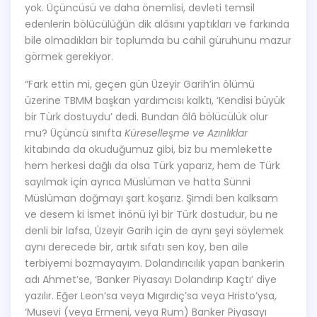
yok. Üçüncüsü ve daha önemlisi, devleti temsil
edenlerin bölücülüğün dik alâsını yaptıkları ve farkında
bile olmadıkları bir toplumda bu cahil güruhunu mazur
görmek gerekiyor.
“Fark ettin mi, geçen gün Üzeyir Garih’in ölümü
üzerine TBMM başkan yardımcısı kalktı, ‘Kendisi büyük
bir Türk dostuydu’ dedi. Bundan âlâ bölücülük olur
mu? Üçüncü sınıfta
Küreselleşme ve Azınlıklar
kitabında da okuduğumuz gibi, biz bu memlekette
hem herkesi dağlı da olsa Türk yaparız, hem de Türk
sayılmak için ayrıca Müslüman ve hatta Sünni
Müslüman doğmayı şart koşarız. Şimdi ben kalksam
ve desem ki İsmet İnönü iyi bir Türk dostudur, bu ne
denli bir lafsa, Üzeyir Garih için de aynı şeyi söylemek
aynı derecede bir, artık sıfatı sen koy, ben aile
terbiyemi bozmayayım. Dolandırıcılık yapan bankerin
adı Ahmet’se, ‘Banker Piyasayı Dolandırıp Kaçtı’ diye
yazılır. Eğer Leon’sa veya Mıgırdıç’sa veya Hristo’ysa,
‘Musevi (veya Ermeni, veya Rum) Banker Piyasayı