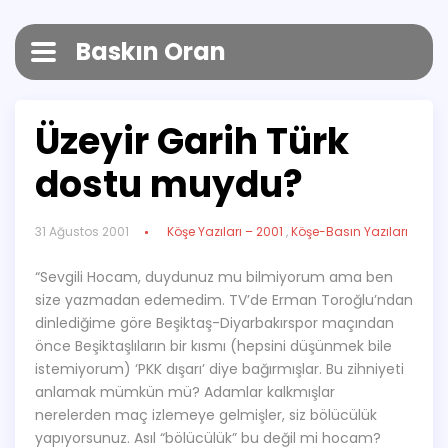
Baskın Oran
Üzeyir Garih Türk
dostu muydu?
31 Ağustos 2001
Köşe Yazıları – 2001
,
Köşe-Basın Yazıları
“Sevgili Hocam, duydunuz mu bilmiyorum ama ben
size yazmadan edemedim. TV’de Erman Toroğlu’ndan
dinlediğime göre Beşiktaş-Diyarbakırspor maçından
önce Beşiktaşlıların bir kısmı (hepsini düşünmek bile
istemiyorum) ‘PKK dışarı’ diye bağırmışlar. Bu zihniyeti
anlamak mümkün mü? Adamlar kalkmışlar
nerelerden maç izlemeye gelmişler, siz bölücülük
yapıyorsunuz. Asıl “bölücülük” bu değil mi hocam?