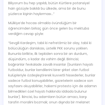
Biliyorum bu hep yapıldı, bütün Kürtlere potansiyel
hain gözüyle bakıldı bu ülkede, ama bir de bunu
yüzlerce kişinin haykırması…”
Mülkiye’de hocası olmakla övündüğüm bir
öğrencimden birkaç gün önce gelen bu mektuba
verdiğim cevap şöyle:
“Sevgili Kardeşim, tabii ki nefretâmiz bir olay, tabii ki
bölücülüğün daniskası, üstelik PKK sorunu yokken.
Bununla birlikte, ilk tepkiden sonra bir an durdum,
düşündüm, o kadar da vahim değil. Birincisi;
bağıranlar fevkalade zavallı insanlar (bunların hayatı
futboldur, bunlar kendilerini birer şirket olan futbol
kulüpleriyle özdeşleştirerek kuvvetli hissederler, bunlar
sadece futbol konuşabilirler, gazetelerin sadece son
sayfasını okuyabilirler, hakemi protesto için de adamın
bilmedikleri özel hayatı hakkında iddiada bulunur
bunlar). İkincisi, bu adamların bütün amacı, karşı
tarafın moralini bozmak; onun dışında bir melanet