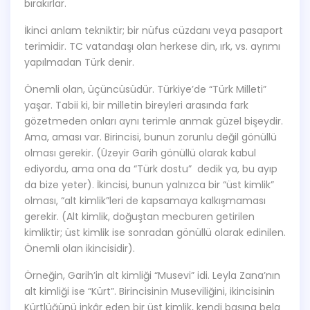
bırakırlar.
İkinci anlam tekniktir; bir nüfus cüzdanı veya pasaport
terimidir. TC vatandaşı olan herkese din, ırk, vs. ayrımı
yapılmadan Türk denir.
Önemli olan, üçüncüsüdür. Türkiye’de “Türk Milleti”
yaşar. Tabii ki, bir milletin bireyleri arasında fark
gözetmeden onları aynı terimle anmak güzel bişeydir.
Ama, aması var. Birincisi, bunun zorunlu değil gönüllü
olması gerekir. (Üzeyir Garih gönüllü olarak kabul
ediyordu, ama ona da “Türk dostu” dedik ya, bu ayıp
da bize yeter). İkincisi, bunun yalnızca bir “üst kimlik”
olması, “alt kimlik”leri de kapsamaya kalkışmaması
gerekir. (Alt kimlik, doğuştan mecburen getirilen
kimliktir; üst kimlik ise sonradan gönüllü olarak edinilen.
Önemli olan ikincisidir).
Örneğin, Garih’in alt kimliği “Musevi” idi. Leyla Zana’nın
alt kimliği ise “Kürt”. Birincisinin Museviliğini, ikincisinin
Kürtlüğünü inkâr eden bir üst kimlik, kendi başına bela