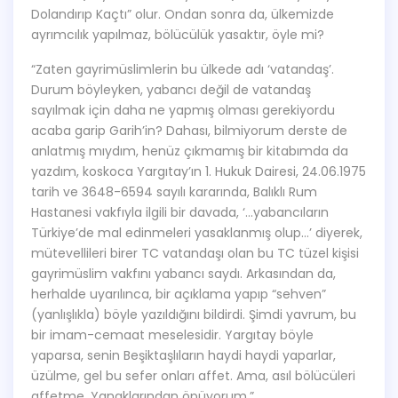
Dolandırıp Kaçtı” olur. Ondan sonra da, ülkemizde
ayrımcılık yapılmaz, bölücülük yasaktır, öyle mi?
“Zaten gayrimüslimlerin bu ülkede adı ‘vatandaş’.
Durum böyleyken, yabancı değil de vatandaş
sayılmak için daha ne yapmış olması gerekiyordu
acaba garip Garih’in? Dahası, bilmiyorum derste de
anlatmış mıydım, henüz çıkmamış bir kitabımda da
yazdım, koskoca Yargıtay’ın 1. Hukuk Dairesi, 24.06.1975
tarih ve 3648-6594 sayılı kararında, Balıklı Rum
Hastanesi vakfıyla ilgili bir davada, ‘…yabancıların
Türkiye’de mal edinmeleri yasaklanmış olup…’ diyerek,
mütevellileri birer TC vatandaşı olan bu TC tüzel kişisi
gayrimüslim vakfını yabancı saydı. Arkasından da,
herhalde uyarılınca, bir açıklama yapıp “sehven”
(yanlışlıkla) böyle yazıldığını bildirdi. Şimdi yavrum, bu
bir imam-cemaat meselesidir. Yargıtay böyle
yaparsa, senin Beşiktaşlıların haydi haydi yaparlar,
üzülme, gel bu sefer onları affet. Ama, asıl bölücüleri
affetme. Yanaklarından öpüyorum.”