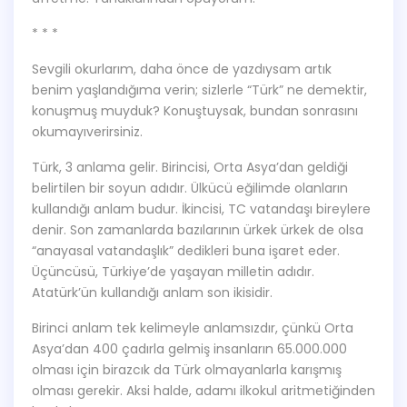
* * *
Sevgili okurlarım, daha önce de yazdıysam artık
benim yaşlandığıma verin; sizlerle “Türk” ne demektir,
konuşmuş muyduk? Konuştuysak, bundan sonrasını
okumayıverirsiniz.
Türk, 3 anlama gelir. Birincisi, Orta Asya’dan geldiği
belirtilen bir soyun adıdır. Ülkücü eğilimde olanların
kullandığı anlam budur. İkincisi, TC vatandaşı bireylere
denir. Son zamanlarda bazılarının ürkek ürkek de olsa
“anayasal vatandaşlık” dedikleri buna işaret eder.
Üçüncüsü, Türkiye’de yaşayan milletin adıdır.
Atatürk’ün kullandığı anlam son ikisidir.
Birinci anlam tek kelimeyle anlamsızdır, çünkü Orta
Asya’dan 400 çadırla gelmiş insanların 65.000.000
olması için birazcık da Türk olmayanlarla karışmış
olması gerekir. Aksi halde, adamı ilkokul aritmetiğinden