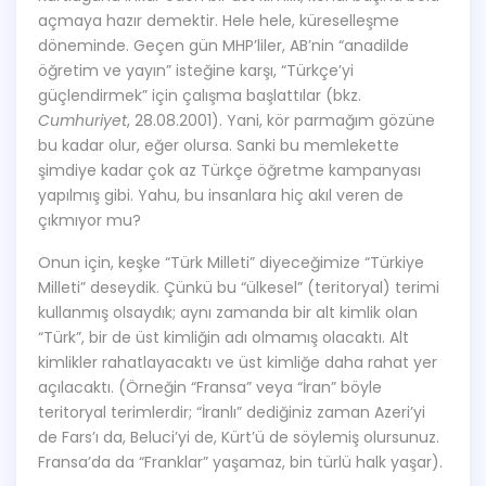
açmaya hazır demektir. Hele hele, küreselleşme
döneminde. Geçen gün MHP’liler, AB’nin “anadilde
öğretim ve yayın” isteğine karşı, “Türkçe’yi
güçlendirmek” için çalışma başlattılar (bkz.
Cumhuriyet
, 28.08.2001). Yani, kör parmağım gözüne
bu kadar olur, eğer olursa. Sanki bu memlekette
şimdiye kadar çok az Türkçe öğretme kampanyası
yapılmış gibi. Yahu, bu insanlara hiç akıl veren de
çıkmıyor mu?
Onun için, keşke “Türk Milleti” diyeceğimize “Türkiye
Milleti” deseydik. Çünkü bu “ülkesel” (teritoryal) terimi
kullanmış olsaydık; aynı zamanda bir alt kimlik olan
“Türk”, bir de üst kimliğin adı olmamış olacaktı. Alt
kimlikler rahatlayacaktı ve üst kimliğe daha rahat yer
açılacaktı. (Örneğin “Fransa” veya “İran” böyle
teritoryal terimlerdir; “İranlı” dediğiniz zaman Azeri’yi
de Fars’ı da, Beluci’yi de, Kürt’ü de söylemiş olursunuz.
Fransa’da da “Franklar” yaşamaz, bin türlü halk yaşar).