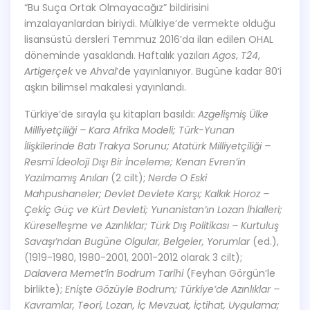
“Bu Suça Ortak Olmayacağız” bildirisini
imzalayanlardan biriydi. Mülkiye’de vermekte olduğu
lisansüstü dersleri Temmuz 2016’da ilan edilen OHAL
döneminde yasaklandı. Haftalık yazıları
Agos
,
T24
,
Artigerçek
ve
Ahval
’de yayınlanıyor. Bugüne kadar 80’i
aşkın bilimsel makalesi yayınlandı.
Türkiye’de sırayla şu kitapları basıldı:
Azgelişmiş Ülke
Milliyetçiliği – Kara Afrika Modeli; Türk-Yunan
İlişkilerinde Batı Trakya Sorunu; Atatürk Milliyetçiliği –
Resmî İdeoloji Dışı Bir İnceleme; Kenan Evren’in
Yazılmamış Anıları
(2 cilt);
Nerde O Eski
Mahpushaneler; Devlet Devlete Karşı; Kalkık Horoz –
Çekiç Güç ve Kürt Devleti; Yunanistan’ın Lozan İhlalleri;
Küreselleşme ve Azınlıklar; Türk Dış Politikası – Kurtuluş
Savaşı’ndan Bugüne Olgular, Belgeler, Yorumlar
(ed.),
(1919-1980, 1980-2001, 2001-2012 olarak 3 cilt);
Dalavera Memet’in Bodrum Tarihi
(Feyhan Görgün’le
birlikte);
Enişte Gözüyle Bodrum; Türkiye’de Azınlıklar –
Kavramlar, Teori, Lozan, İç Mevzuat, İçtihat, Uygulama;