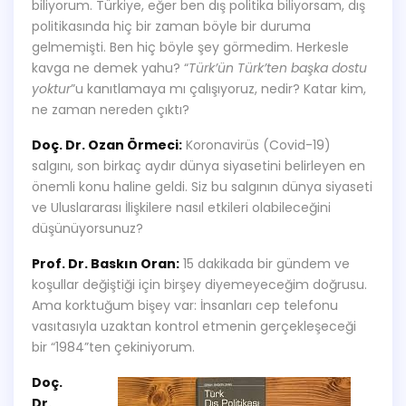
biliyorum. Türkiye, eğer ben dış politika biliyorsam, dış
politikasında hiç bir zaman böyle bir duruma
gelmemişti. Ben hiç böyle şey görmedim. Herkesle
kavga ne demek yahu? “
Türk’ün Türk’ten başka dostu
yoktur
”u kanıtlamaya mı çalışıyoruz, nedir? Katar kim,
ne zaman nereden çıktı?
Doç. Dr. Ozan Örmeci:
Koronavirüs (Covid-19)
salgını, son birkaç aydır dünya siyasetini belirleyen en
önemli konu haline geldi. Siz bu salgının dünya siyaseti
ve Uluslararası İlişkilere nasıl etkileri olabileceğini
düşünüyorsunuz?
Prof. Dr. Baskın Oran:
15 dakikada bir gündem ve
koşullar değiştiği için birşey diyemeyeceğim doğrusu.
Ama korktuğum bişey var: İnsanları cep telefonu
vasıtasıyla uzaktan kontrol etmenin gerçekleşeceği
bir “1984”ten çekiniyorum.
Doç.
Dr.