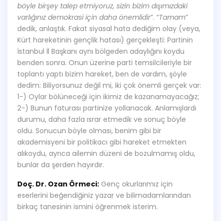
böyle birşey talep etmiyoruz, sizin bizim dışımızdaki
varlığınız demokrasi için daha önemlidir
”. “
Tamam
”
dedik, anlaştık. Fakat siyasal hata dediğim olay (veya,
Kürt hareketinin gençlik hatası) gerçekleşti: Partinin
İstanbul İl Başkanı aynı bölgeden adaylığını koydu
benden sonra. Onun üzerine parti temsilcileriyle bir
toplantı yaptı bizim hareket, ben de vardım, şöyle
dedim: Biliyorsunuz değil mi, iki çok önemli gerçek var:
1-) Oylar bölüneceği için ikimiz de kazanamayacağız;
2-) Bunun faturası partinize yollanacak. Anlamışlardı
durumu, daha fazla ısrar etmedik ve sonuç böyle
oldu. Sonucun böyle olması, benim gibi bir
akademisyeni bir politikacı gibi hareket etmekten
alıkoydu, ayrıca ailemin düzeni de bozulmamış oldu,
bunlar da şerden hayırdır.
Doç. Dr. Ozan Örmeci:
Genç okurlarımız için
eserlerini beğendiğiniz yazar ve bilimadamlarından
birkaç tanesinin ismini öğrenmek isterim.