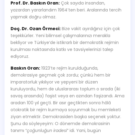
Prof. Dr. Baskın Oran:
Çok sayıda insandan,
yazardan yararlandım 1964’ten beri. Aralarında tercih
yapmak doğru olmaz.
Doç. Dr. Ozan Örmeci:
Bize vakit ayırdığınız için çok
teşekkürler. Yeni bilimsel çalışmalarınızı merakla
bekliyor ve Türkiye’de istikrarlı bir demokratik rejimin
kurulması noktasında katkı ve tavsiyelerinizi talep
ediyoruz.
Baskın Oran:
1923’te rejim kurulduğunda,
demokrasiye geçmek çok zordu; çünkü hem bir
imparatorluk yıkılıyor ve yepyeni bir düzen
kuruluyordu, hem de uluslararası toplum o sırada (iki
savaş arasında) faşist veya en azından faşizandı. Ama
aradan 100 yıl geçti. Bir asır geçtikten sonra hâlâ
otokratik bir rejim kurmaya soyunmak bu memleketi
ziyan etmektir. Demokrasiden başka seçenek yoktur.
Şunu da söyleyeyim: O dönemde demokrasinin
tanımı “
çoğunluğun iradesi
” idi. Yani, bugün