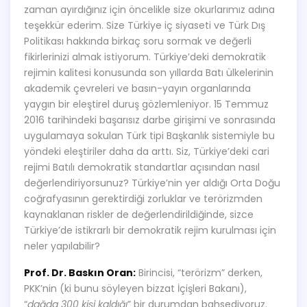
zaman ayırdığınız için öncelikle size okurlarımız adına
teşekkür ederim. Size Türkiye iç siyaseti ve Türk Dış
Politikası hakkında birkaç soru sormak ve değerli
fikirlerinizi almak istiyorum. Türkiye’deki demokratik
rejimin kalitesi konusunda son yıllarda Batı ülkelerinin
akademik çevreleri ve basın-yayın organlarında
yaygın bir eleştirel duruş gözlemleniyor. 15 Temmuz
2016 tarihindeki başarısız darbe girişimi ve sonrasında
uygulamaya sokulan Türk tipi Başkanlık sistemiyle bu
yöndeki eleştiriler daha da arttı. Siz, Türkiye’deki cari
rejimi Batılı demokratik standartlar açısından nasıl
değerlendiriyorsunuz? Türkiye’nin yer aldığı Orta Doğu
coğrafyasının gerektirdiği zorluklar ve terörizmden
kaynaklanan riskler de değerlendirildiğinde, sizce
Türkiye’de istikrarlı bir demokratik rejim kurulması için
neler yapılabilir?
Prof. Dr. Baskın Oran:
Birincisi, “terörizm” derken,
PKK’nin (ki bunu söyleyen bizzat İçişleri Bakanı),
“
dağda 300 kişi kaldığı
” bir durumdan bahsediyoruz.