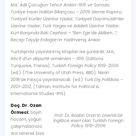
M.K. Adlı Çocuğun Tehcir Anıları-1915 ve Sonrası;
Türkiye İnsan Hakları Bilançosu – 2006 İzleme Raporu;
Türkiyeli Kürtler Üzerine Yazılar; Türkiyeli Gayrimüslimler
Üzerine Yazılar; Türk Yargısı ve Adaleti Üzerine Yazılar;
Kürt Barışında Batı Cephesi – “Ben Ege’de Akilken…”;
Recep Tayyip Erdoğan’ın Yazılmamış Anıları
.
Yurtdışında yayınlanmış kitapları ise şunlardır:
M.K.,
Récit d’un déporté arménien – 1915
(Editions
Turquoise, Fransa);
Turkish Foreign Policy 1919-2006
(ed.) (The University of Utah Press, ABD). Nisan
2018’de Farsça yayınlanacak: (ed.)
Türk Dış Politikası –
2001-2012
, (Tahran, Institute for Political &
International Studies-IPIS).
Doç. Dr. Ozan
Örmeci:
Sayın
Prof. Dr. Baskın Oran’ın önemli bir
hocam, yoğun
İngilizce eseri olan Turkish Foreign
Policy 1919-2006
çalışmalarınıza
ara vererek bize