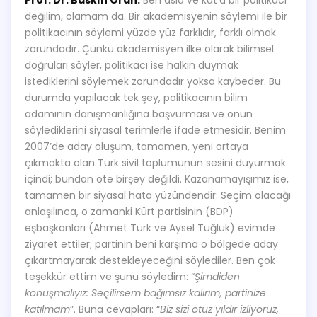
değilim, olamam da. Bir akademisyenin söylemi ile bir
politikacının söylemi yüzde yüz farklıdır, farklı olmak
zorundadır. Çünkü akademisyen ilke olarak bilimsel
doğruları söyler, politikacı ise halkın duymak
istediklerini söylemek zorundadır yoksa kaybeder. Bu
durumda yapılacak tek şey, politikacının bilim
adamının danışmanlığına başvurması ve onun
söylediklerini siyasal terimlerle ifade etmesidir. Benim
2007’de aday oluşum, tamamen, yeni ortaya
çıkmakta olan Türk sivil toplumunun sesini duyurmak
içindi; bundan öte birşey değildi. Kazanamayışımız ise,
tamamen bir siyasal hata yüzündendir: Seçim olacağı
anlaşılınca, o zamanki Kürt partisinin (BDP)
eşbaşkanları (Ahmet Türk ve Aysel Tuğluk) evimde
ziyaret ettiler; partinin beni karşıma o bölgede aday
çıkartmayarak destekleyeceğini söylediler. Ben çok
teşekkür ettim ve şunu söyledim: “
Şimdiden
konuşmalıyız: Seçilirsem bağımsız kalırım, partinize
katılmam
”. Buna cevapları: “
Biz sizi otuz yıldır izliyoruz,