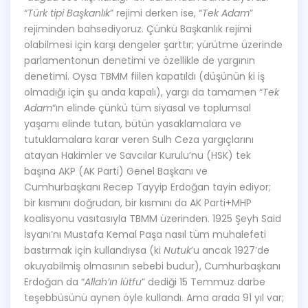
“
Türk tipi Başkanlık
” rejimi derken ise, “
Tek Adam
”
rejiminden bahsediyoruz. Çünkü Başkanlık rejimi
olabilmesi için karşı dengeler şarttır; yürütme üzerinde
parlamentonun denetimi ve özellikle de yargının
denetimi. Oysa TBMM fiilen kapatıldı (düşünün ki iş
olmadığı için şu anda kapalı), yargı da tamamen “
Tek
Adam
“ın elinde çünkü tüm siyasal ve toplumsal
yaşamı elinde tutan, bütün yasaklamalara ve
tutuklamalara karar veren Sulh Ceza yargıçlarını
atayan Hakimler ve Savcılar Kurulu’nu (HSK) tek
başına AKP (AK Parti) Genel Başkanı ve
Cumhurbaşkanı Recep Tayyip Erdoğan tayin ediyor;
bir kısmını doğrudan, bir kısmını da AK Parti+MHP
koalisyonu vasıtasıyla TBMM üzerinden. 1925 Şeyh Said
İsyanı’nı Mustafa Kemal Paşa nasıl tüm muhalefeti
bastırmak için kullandıysa (ki
Nutuk
’u ancak 1927’de
okuyabilmiş olmasının sebebi budur), Cumhurbaşkanı
Erdoğan da “
Allah’ın lütfu
” dediği 15 Temmuz darbe
teşebbüsünü aynen öyle kullandı. Ama arada 91 yıl var;