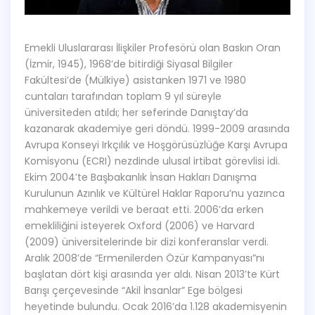
Emekli Uluslararası İlişkiler Profesörü olan Baskın Oran
(İzmir, 1945), 1968’de bitirdiği Siyasal Bilgiler
Fakültesi’de (Mülkiye) asistanken 1971 ve 1980
cuntaları tarafından toplam 9 yıl süreyle
üniversiteden atıldı; her seferinde Danıştay’da
kazanarak akademiye geri döndü. 1999-2009 arasında
Avrupa Konseyi Irkçılık ve Hoşgörüsüzlüğe Karşı Avrupa
Komisyonu (ECRI) nezdinde ulusal irtibat görevlisi idi.
Ekim 2004’te Başbakanlık İnsan Hakları Danışma
Kurulunun Azınlık ve Kültürel Haklar Raporu’nu yazınca
mahkemeye verildi ve beraat etti. 2006’da erken
emekliliğini isteyerek Oxford (2006) ve Harvard
(2009) üniversitelerinde bir dizi konferanslar verdi.
Aralık 2008’de “Ermenilerden Özür Kampanyası”nı
başlatan dört kişi arasında yer aldı. Nisan 2013’te Kürt
Barışı çerçevesinde “Akil İnsanlar” Ege bölgesi
heyetinde bulundu. Ocak 2016’da 1.128 akademisyenin