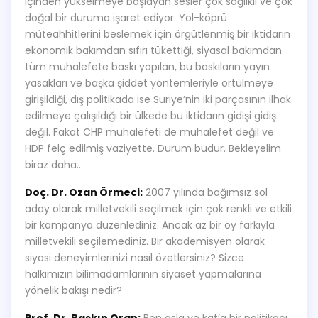
içinden yükselmeye başlayan sesler çok sağlıklı ve çok
doğal bir duruma işaret ediyor. Yol-köprü
müteahhitlerini beslemek için örgütlenmiş bir iktidarın
ekonomik bakımdan sıfırı tükettiği, siyasal bakımdan
tüm muhalefete baskı yapılan, bu baskıların yayın
yasakları ve başka şiddet yöntemleriyle örtülmeye
girişildiği, dış politikada ise Suriye’nin iki parçasının ilhak
edilmeye çalışıldığı bir ülkede bu iktidarın gidişi gidiş
değil. Fakat CHP muhalefeti de muhalefet değil ve
HDP felç edilmiş vaziyette. Durum budur. Bekleyelim
biraz daha…
Doç. Dr. Ozan Örmeci:
2007 yılında bağımsız sol
aday olarak milletvekili seçilmek için çok renkli ve etkili
bir kampanya düzenlediniz. Ancak az bir oy farkıyla
milletvekili seçilemediniz. Bir akademisyen olarak
siyasi deneyimlerinizi nasıl özetlersiniz? Sizce
halkımızın bilimadamlarının siyaset yapmalarına
yönelik bakışı nedir?
Prof. Dr. Baskın Oran:
Ben asla ve kat’a bir politikacı