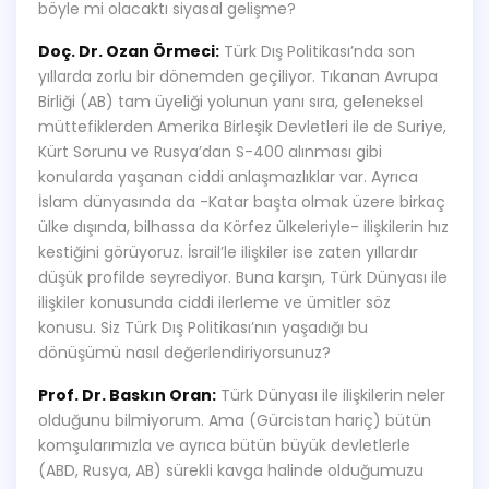
böyle mi olacaktı siyasal gelişme?
Doç. Dr. Ozan Örmeci:
Türk Dış Politikası’nda son
yıllarda zorlu bir dönemden geçiliyor. Tıkanan Avrupa
Birliği (AB) tam üyeliği yolunun yanı sıra, geleneksel
müttefiklerden Amerika Birleşik Devletleri ile de Suriye,
Kürt Sorunu ve Rusya’dan S-400 alınması gibi
konularda yaşanan ciddi anlaşmazlıklar var. Ayrıca
İslam dünyasında da -Katar başta olmak üzere birkaç
ülke dışında, bilhassa da Körfez ülkeleriyle- ilişkilerin hız
kestiğini görüyoruz. İsrail’le ilişkiler ise zaten yıllardır
düşük profilde seyrediyor. Buna karşın, Türk Dünyası ile
ilişkiler konusunda ciddi ilerleme ve ümitler söz
konusu. Siz Türk Dış Politikası’nın yaşadığı bu
dönüşümü nasıl değerlendiriyorsunuz?
Prof. Dr. Baskın Oran:
Türk Dünyası ile ilişkilerin neler
olduğunu bilmiyorum. Ama (Gürcistan hariç) bütün
komşularımızla ve ayrıca bütün büyük devletlerle
(ABD, Rusya, AB) sürekli kavga halinde olduğumuzu