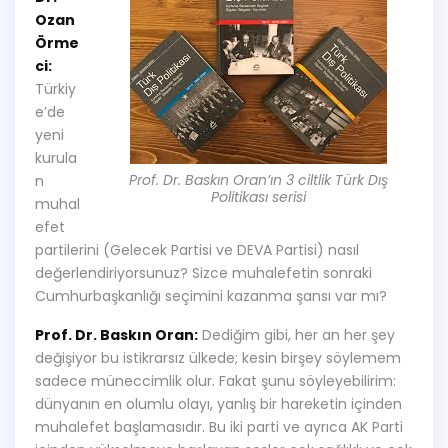
Ozan
Örme
ci:
Türkiy
e’de
yeni
kurula
Prof. Dr. Baskın Oran’ın 3 ciltlik Türk Dış
n
Politikası serisi
muhal
efet
partilerini (Gelecek Partisi ve DEVA Partisi) nasıl
değerlendiriyorsunuz? Sizce muhalefetin sonraki
Cumhurbaşkanlığı seçimini kazanma şansı var mı?
Prof. Dr. Baskın Oran:
Dediğim gibi, her an her şey
değişiyor bu istikrarsız ülkede; kesin birşey söylemem
sadece müneccimlik olur. Fakat şunu söyleyebilirim:
dünyanın en olumlu olayı, yanlış bir hareketin içinden
muhalefet başlamasıdır. Bu iki parti ve ayrıca AK Parti