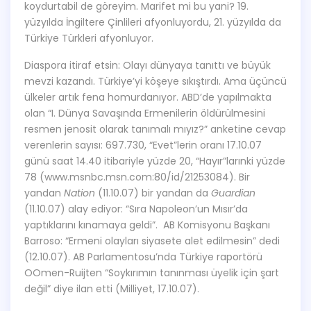
koydurtabil de göreyim. Marifet mi bu yani? 19.
yüzyılda İngiltere Çinlileri afyonluyordu, 21. yüzyılda da
Türkiye Türkleri afyonluyor.
Diaspora itiraf etsin: Olayı dünyaya tanıttı ve büyük
mevzi kazandı. Türkiye’yi köşeye sıkıştırdı. Ama üçüncü
ülkeler artık fena homurdanıyor. ABD’de yapılmakta
olan “I. Dünya Savaşında Ermenilerin öldürülmesini
resmen jenosit olarak tanımalı mıyız?” anketine cevap
verenlerin sayısı: 697.730, “Evet”lerin oranı 17.10.07
günü saat 14.40 itibariyle yüzde 20, “Hayır”larınki yüzde
78 (www.msnbc.msn.com:80/id/21253084). Bir
yandan
Nation
(11.10.07) bir yandan da
Guardian
(11.10.07) alay ediyor: “Sıra Napoleon’un Mısır’da
yaptıklarını kınamaya geldi”. AB Komisyonu Başkanı
Barroso: “Ermeni olayları siyasete alet edilmesin” dedi
(12.10.07). AB Parlamentosu’nda Türkiye raportörü
OOmen-Ruijten “Soykırımın tanınması üyelik için şart
değil” diye ilan etti (Milliyet, 17.10.07).