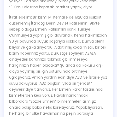
yazıyor. Tadında bırakmayı bilmeyerek kendimizi
“Ölüm Odası”na kapattık, marifet yaptık, diyor.
İtiraf edelim: Bir kısmı M. Kemal’e de 1926’da suikast
düzenlemiş İttihatçı Derin Devlet katillerinin 1915’te
sebep olduğu Ermeni katliamını sanki Türkiye
Cumhuriyeti yapmış gibi davrandık. Kendi halkımızdan
90 yıl boyunca büyük başarıyla sakladık. Dünya alem
biliyor ve çalkalanıyordu. Aldatılmış koca misali, bir tek
bizim haberimiz yoktu. Dürüstçe söyleyin: ASALA
cinayetleri kafamıza tokmak gibi inmeseydi
hangimizin haberi olacaktı? Şu anda da, kokusu arş-ı
âlâya yayılmış pisliğin üstünü hâlâ örtmeye
uğraşıyoruz. Aman yardım edin diye ABD ve İsrail’e yüz
suyu döküyoruz. ABD başkanı yılda bir “jenosit”
deyiverir diye titriyoruz. Her Ermeni karar tasarısında
kısmetlerden kesiliyoruz. Havalimanlarındaki
bilbordlara “Sözde Ermeni” bilmemneleri asmışız,
onlara bakıp bakıp nefis köreltiyoruz. Yapabiliyorsan,
herhangi bir ülke havalimanına peşin parasıyla