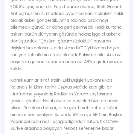
EOKA’yı güçlendirdik. Faşist darbe olunca, 1959 Garanti
Antlaşmasının 4. maddesi uyarınca yani hukuken haklı
olarak asker gönderdik. Ama tadında bırakmayı
bilemedik çünkü bir daha geri çekmedik. Haklı kurtarıcı
asker’i bütün dünyanın gözünde haksız işgalci asker’e
dönüştürdük. “Çözüm, çözümsüzlüktür” buyuran
dışişleri bakanlarımız oldu. Ama KKTC’yi bizden başka
tanıyan tek allahın ülkesi olmadı; Pakistan bile. Aklımız
başımıza gelene kadar da adamlar AB’ye girdi, ayazda
kaldık.
Kıbrıslı Rumlar itiraf etsin: Eski Dışişleri Bakanı Nikos
Rolandis 14 Ekim tarihli
Cyprus Mail
’de kapı gibi bir
itirafname yayınladı; Radikal’in Yorum sayfasında
çevirisi çıkabilir. Helal olsun ve böyleleri bize de nasip
olsun. Rumların barış için ne çok fırsatı heba ettiğini
birinci elden sıralıyor. Şu anda AB’nin ve ABD’nin Başkan
Papadopulos’u nasıl aşağıladığından tutun, KKTC’yle
Suriye arasında başlayan feribot seferlerine kadar