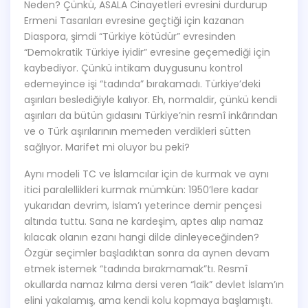
Neden? Çünkü, ASALA Cinayetleri evresini durdurup
Ermeni Tasarıları evresine geçtiği için kazanan
Diaspora, şimdi “Türkiye kötüdür” evresinden
“Demokratik Türkiye iyidir” evresine geçemediği için
kaybediyor. Çünkü intikam duygusunu kontrol
edemeyince işi “tadında” bırakamadı. Türkiye’deki
aşırıları beslediğiyle kalıyor. Eh, normaldir, çünkü kendi
aşırıları da bütün gıdasını Türkiye’nin resmî inkârından
ve o Türk aşırılarının memeden verdikleri sütten
sağlıyor. Marifet mi oluyor bu peki?
Aynı modeli TC ve İslamcılar için de kurmak ve aynı
itici paralellikleri kurmak mümkün: 1950’lere kadar
yukarıdan devrim, İslam’ı yeterince demir pençesi
altında tuttu. Sana ne kardeşim, aptes alıp namaz
kılacak olanın ezanı hangi dilde dinleyeceğinden?
Özgür seçimler başladıktan sonra da aynen devam
etmek istemek “tadında bırakmamak”tı. Resmî
okullarda namaz kılma dersi veren “laik” devlet İslam’ın
elini yakalamış, ama kendi kolu kopmaya başlamıştı.