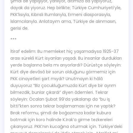
Şimdi de yapışıyor, yarılıyor, altımıza da yapıyoruz,
dayak da yiyoruz. Hep birlikte; Türkiye Cumhuriyeti’yle,
PKK’lısıyla, Kıbrıslı Rumlarıyla, Ermeni diasporasıyla,
İslamcılarıyla. Anlatayım ama, Türkiye de alınmasın,
gerisi de.
***
İtiraf edelim: Bu memleket hiç yaşamadıysa 1925-37
arası sürekli Kürt isyanları yaşadı. Bu insanlar durdukları
yerde başlarına bela mı arıyorlardı? Dürüstçe söyleyin:
Kürt diye devâsâ bir sorun olduğunu görmemiz için
PKK cinayetleri şart mıydı? Unutmayın ki hâlâ
duyuyoruz “Biz çocukluğumuzda Kürt diye bir ayrım
bilmezdik, bunlar çıkardı” diyen âdemleri. Tekrar
söyleyin: Öcalan Şubat 99’da yakalanıp da “bu iş
bitti”kten sonra tekrar başlamaması için ne yaptık?
Bırak reformu, şimdi de boğazımıza kadar kubura
batmak için koro halinde K.Irak’a girme tezkereleri
çıkarıyoruz. PKK’nın kucağına oturmak için. Türkiye’deki