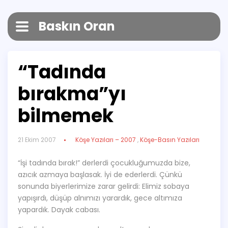
Baskın Oran
“Tadında
bırakma”yı
bilmemek
21 Ekim 2007
Köşe Yazıları – 2007
,
Köşe-Basın Yazıları
“İşi tadında bırak!” derlerdi çocukluğumuzda bize,
azıcık azmaya başlasak. İyi de ederlerdi. Çünkü
sonunda biyerlerimize zarar gelirdi: Elimiz sobaya
yapışırdı, düşüp alnımızı yarardık, gece altımıza
yapardık. Dayak cabası.