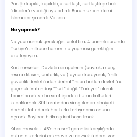
Paniğe kapıldı, kapıldıkça sertleşti, sertleştikçe halk
“dinciler”e verdiği oyu artırdı. Bunun üzerine kimi
İslamcılar şımardı. Ve saire.
Ne yapmalı?
Ne yapmamak gerektiğini anlattım. 4 önemli sorunda
Türkiye’nin ilkece hemen ne yapması gerektiğini
özetleyeyim:
Kürt meselesi: Devletin simgelerini (bayrak, marş,
resmî dil, isim, üniterlik, vb.) aynen koruyarak, “milli
güvenlik devleti”nden derhal “insan hakları devleti”ne
geçmek. Vatandaşı “Türk” değil, “Türkiyeli” olarak
tanımlamak ve bu sıfat içindeki bütün kültürleri
kucaklamak. 301 tarafından simgelenen zihniyeti
derhal itlaf ederek her türlü tartışmanın önünü
açmak. Böylece birikmiş irini boşaltmak.
Kıbrıs meselesi: AB’nin resmî garantisi karşılığında
bütün askerlerini çekmeye ve gevşek federasyon