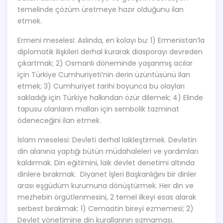
temelinde çözüm üretmeye hazır olduğunu ilan
etmek.
Ermeni meselesi: Aslında, en kolayı bu: 1) Ermenistan’la
diplomatik ilişkileri derhal kurarak diasporayı devreden
çıkartmak; 2) Osmanlı döneminde yaşanmış acılar
için Türkiye Cumhuriyeti’nin derin üzüntüsünü ilan
etmek; 3) Cumhuriyet tarihi boyunca bu olayları
sakladığı için Türkiye halkından özür dilemek; 4) Elinde
tapusu olanların malları için sembolik tazminat
ödeneceğini ilan etmek.
İslam meselesi: Devleti derhal laikleştirmek. Devletin
din alanına yaptığı bütün müdahaleleri ve yardımları
kaldırmak. Din eğitimini, laik devlet denetimi altında
dinlere bırakmak. Diyanet İşleri Başkanlığını bir dinler
arası eşgüdüm kurumuna dönüştürmek. Her din ve
mezhebin örgütlenmesini, 2 temel ilkeyi esas alarak
serbest bırakmak: 1) Cemaatin bireyi ezmemesi; 2)
Devlet yönetimine din kurallarının sızmaması.