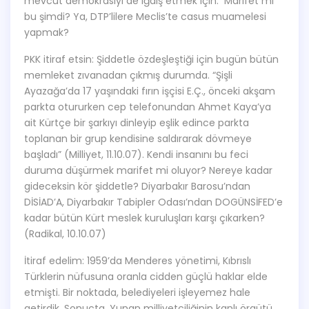
mevcut demokrasiyi de iğdiş etmek için. Marifet mi
bu şimdi? Ya, DTP’lilere Meclis’te casus muamelesi
yapmak?
PKK itiraf etsin: Şiddetle özdeşleştiği için bugün bütün
memleket zıvanadan çıkmış durumda. “Şişli
Ayazağa’da 17 yaşındaki fırın işçisi E.Ç., önceki akşam
parkta otururken cep telefonundan Ahmet Kaya’ya
ait Kürtçe bir şarkıyı dinleyip eşlik edince parkta
toplanan bir grup kendisine saldırarak dövmeye
başladı” (Milliyet, 11.10.07). Kendi insanını bu feci
duruma düşürmek marifet mi oluyor? Nereye kadar
gideceksin kör şiddetle? Diyarbakır Barosu’ndan
DİSİAD’A, Diyarbakır Tabipler Odası’ndan DOGÜNSİFED’e
kadar bütün Kürt meslek kuruluşları karşı çıkarken?
(Radikal, 10.10.07)
İtiraf edelim: 1959’da Menderes yönetimi, Kıbrıslı
Türklerin nüfusuna oranla cidden güçlü haklar elde
etmişti. Bir noktada, belediyeleri işleyemez hale
getirdik. Sonuçta, Yunan milliyetçiliğinin kanlı örgütü