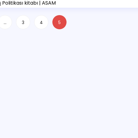
 Politikası kitabı | ASAM
…
3
4
5