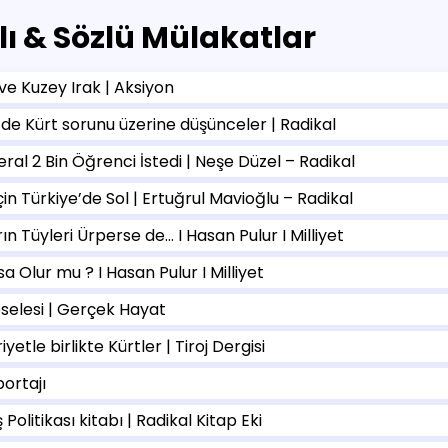
lı & Sözlü Mülakatlar
 ve Kuzey Irak | Aksiyon
’de Kürt sorunu üzerine düşünceler | Radikal
eral 2 Bin Öğrenci İstedi | Neşe Düzel – Radikal
çin Türkiye’de Sol | Ertuğrul Mavioğlu – Radikal
ın Tüyleri Ürperse de… I Hasan Pulur I Milliyet
a Olur mu ? I Hasan Pulur I Milliyet
selesi | Gerçek Hayat
etle birlikte Kürtler | Tiroj Dergisi
portajı
 Politikası kitabı | Radikal Kitap Eki