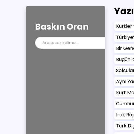
Yazı
Baskın Oran
Kürtler
Türkiye
Bir Gen
Bugün i
Solcular
Aynı Yas
Kürt Me
Cumhuriy
Irak Rö
Türk Dış