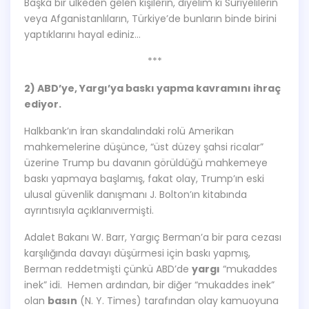
Başka bir ülkeden gelen kişilerin, diyelim ki Suriyelilerin
veya Afganistanlıların, Türkiye’de bunların binde birini
yaptıklarını hayal ediniz…
***
2) ABD’ye, Yargı’ya baskı yapma kavramını ihraç
ediyor.
Halkbank’ın İran skandalındaki rolü Amerikan
mahkemelerine düşünce, “üst düzey şahsi ricalar”
üzerine Trump bu davanın görüldüğü mahkemeye
baskı yapmaya başlamış, fakat olay, Trump’ın eski
ulusal güvenlik danışmanı J. Bolton’ın kitabında
ayrıntısıyla açıklanıvermişti.
Adalet Bakanı W. Barr, Yargıç Berman’a bir para cezası
karşılığında davayı düşürmesi için baskı yapmış,
Berman reddetmişti çünkü ABD’de
yargı
“mukaddes
inek” idi. Hemen ardından, bir diğer “mukaddes inek”
olan
basın
(N. Y. Times) tarafından olay kamuoyuna