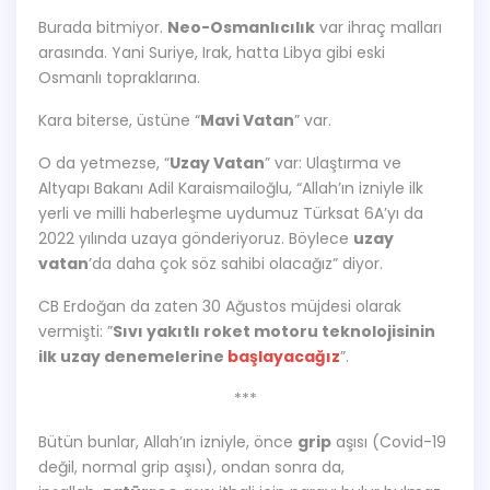
Burada bitmiyor.
Neo-Osmanlıcılık
var ihraç malları
arasında. Yani Suriye, Irak, hatta Libya gibi eski
Osmanlı topraklarına.
Kara biterse, üstüne “
Mavi Vatan
” var.
O da yetmezse, “
Uzay Vatan
” var: Ulaştırma ve
Altyapı Bakanı Adil Karaismailoğlu, “Allah’ın izniyle ilk
yerli ve milli haberleşme uydumuz Türksat 6A’yı da
2022 yılında uzaya gönderiyoruz. Böylece
uzay
vatan
’da daha çok söz sahibi olacağız” diyor.
CB Erdoğan da zaten 30 Ağustos müjdesi olarak
vermişti: ”
Sıvı yakıtlı roket motoru teknolojisinin
ilk uzay denemelerine
başlayacağız
”.
***
Bütün bunlar, Allah’ın izniyle, önce
grip
aşısı (Covid-19
değil, normal grip aşısı), ondan sonra da,