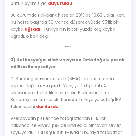
bütün ayrıntısıyla
duyuruldu
.
Bu durumda Halkbank hisseleri 2013’de 10,63 Dolar iken,
bu hafta başında 58 Cent’e düşerek yüzde 95’lik bir
kayba
uğradı
. Türkiye’nin itibarı yüzde kaç kayba
uğradı, o belli değil.
***
3) Kafkasya’ya, silah ve ayrıca Ortadoğulu paralı
militan ihraç ediyor
D. Karabağ olayındaki silah (SİHA) ihracatı aslında
export değil,
re-export
. Yani, yurt dışındaki A
ülkesinden ithal edilen bir malın B ülkesine ihracı.
Bunun içindir ki, mesela Kanada Türkiye’ye sattığı İHA
teknolojisini
durdurdu
.
Azerbaycan pistlerinde fotoğraflanan F-16’lar
hakkında ise Aliyev, pek de ikna edici olmayan şeyler
söylüyordu: “
Türkiye’nin F-16’ları
buraya tatbikatlar