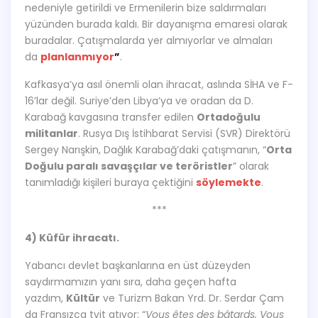
nedeniyle getirildi ve Ermenilerin bize saldırmaları
yüzünden burada kaldı. Bir dayanışma emaresi olarak
buradalar. Çatışmalarda yer almıyorlar ve almaları
da
planlanmıyor
”
.
Kafkasya’ya asıl önemli olan ihracat, aslında SİHA ve F-
16’lar değil. Suriye’den Libya’ya ve oradan da D.
Karabağ kavgasına transfer edilen
Ortadoğulu
militanlar
. Rusya Dış İstihbarat Servisi (SVR) Direktörü
Sergey Narışkin, Dağlık Karabağ’daki çatışmanın, “
Orta
Doğulu paralı savaşçılar ve teröristler
” olarak
tanımladığı kişileri buraya çektiğini
söylemekte
.
***
4) Küfür ihracatı.
Yabancı devlet başkanlarına en üst düzeyden
saydırmamızın yanı sıra, daha geçen hafta
yazdım,
Kültür
ve Turizm Bakan Yrd. Dr. Serdar Çam
da Fransızca tvit atıyor: “
Vous êtes des bâtards, Vous