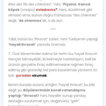
êtes des
fi
ls des chiennes
”. Yani, “
Piçsiniz. Kancık
köpek
[orospu]
evladısınız
”
. Hani, düzeltmek gibi
olmasın ama, bunun doğru Fransızcası “des chiennes”
değil, “
de chiennes
”dir, o da ayrı.
***
Tabii, bütün bu “ihracat” türleri, Yeni Türkiye’nin yaptığı
“
hayali ihracat
” yanında önemsiz.
T. Özal döneminden kalma bir terim bu, hayali ihracat.
Gençler bilmeyebilir, iki kelimeyle hatırlatayım, belli bir
ürünün gerçekte ihraç edilmemesine rağmen ihraç
edilmiş gibi gösterilip bol para kazanılması yöntemi. En
iyisi
şuradan
okumak
.
Benim burada sözünü ettiğim “hayali ihracat” bu bile
değil; şu:
Büyüklerimizin kendi vatandaşına
yaptığı “ihracat!
Yani, hayaller sunup yandaş
desteğini sürdürmek için, olağanüstü “gelir”