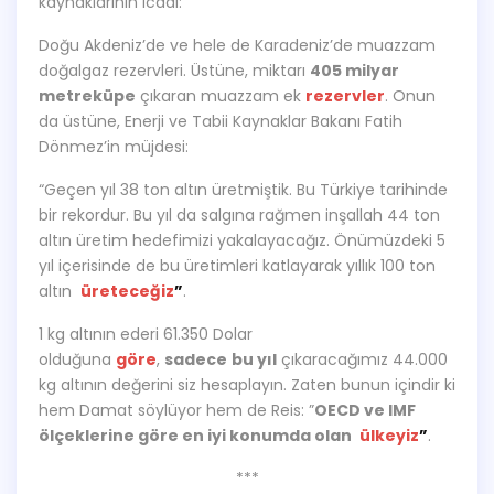
kaynaklarının icadı:
Doğu Akdeniz’de ve hele de Karadeniz’de muazzam
doğalgaz rezervleri. Üstüne, miktarı
405 milyar
metreküpe
çıkaran muazzam ek
rezervler
. Onun
da üstüne, Enerji ve Tabii Kaynaklar Bakanı Fatih
Dönmez’in müjdesi:
“Geçen yıl 38 ton altın üretmiştik. Bu Türkiye tarihinde
bir rekordur. Bu yıl da salgına rağmen inşallah 44 ton
altın üretim hedefimizi yakalayacağız. Önümüzdeki 5
yıl içerisinde de bu üretimleri katlayarak yıllık 100 ton
altın
üreteceğiz
”
.
1 kg altının ederi 61.350 Dolar
olduğuna
göre
,
sadece
bu yıl
çıkaracağımız 44.000
kg altının değerini siz hesaplayın. Zaten bunun içindir ki
hem Damat söylüyor hem de Reis: ”
OECD ve IMF
ölçeklerine göre en iyi konumda olan
ülkeyiz
”
.
***