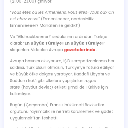
(21.00-23.00) çınlıyor:
“
Vous êtes où les Armeniens, vous êtes-vous où? On
est chez vous!
” (Ermenileeeer, nerdesiniiiiz,
Ermenileeeer? Mahallenize geldik!”)
Ve “Allahüekbeeeer!” sedalarının ardından Türkçe
olarak “
En Büyük Türkiye! En Büyük Türkiye!
”
sloganları. Videoları Avrupa
gazetelerinde
.
Avrupa basınını okuyorum, IŞİD sempatizanlarının her
saldırısı, Türk olsun olmasın, Türkiye’ye fatura ediliyor
ve büyük öfke dalgası yaratıyor. Kaddafi Libya’sı ve
Saddam Irak’ı gibi ülkelere yapıştırılan
rogue
state
(haydut devlet) etiketi şimdi de Türkiye için
kullanılıyor.
Bugün (Çarşamba) Fransız hükümeti Bozkurtlar
örgütünü “ayrımcılık ile nefreti körüklemek ve şiddet
uygulamak”tan feshetti.