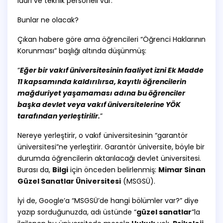
idari ve teknik personeli var.
Bunlar ne olacak?
Çıkan habere göre ama öğrencileri “Öğrenci Haklarının
Korunması” başlığı altında düşünmüş:
“
Eğer bir vakıf üniversitesinin faaliyet izni Ek Madde
11 kapsamında kaldırılırsa, kayıtlı öğrencilerin
mağduriyet yaşamaması adına bu öğrenciler
başka devlet veya vakıf üniversitelerine YÖK
tarafından yerleştirilir.
”
Nereye yerleştirir, o vakıf üniversitesinin “garantör
üniversitesi”ne yerleştirir. Garantör üniversite, böyle bir
durumda öğrencilerin aktarılacağı devlet üniversitesi.
Burası da,
Bilgi
için önceden belirlenmiş:
Mimar Sinan
Güzel Sanatlar Üniversitesi
(MSGSÜ).
İyi de, Google’a “MSGSÜ’de hangi bölümler var?” diye
yazıp sorduğunuzda, adı üstünde “
güzel sanatlar
”la