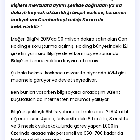
kişilere mevzuata aykırı şekilde doğrudan ya da
dolaylı kaynak aktarıldığı tespit edilirse, kurumun
faaliyet izni Cumhurbaşkanlığı Kararı ile
kaldırılabilir.
”
Meğer, Bilgi’yi 2019’da 90 milyon dolara satın alan Can
Holding’e soruşturma açılmış, Holding bünyesindeki 121
şirketin yanı sıra Bilgi’ye de el konmuş ve sonunda
Bilgi
’nin kurucu vakfına kayyım atanmış.
Şu hale bakınız, koskoca üniversite piyasada AVM gibi
muamele görüyor ve devlet seyrediyor.
Ben bunları yazarken bilgisayarcı arkadaşım Bülent
Küçükaslan da internetten malumat yolluyor:
Bilgi’nin yaklaşık 650’si yabancı olmak üzere 21.814 aktif
öğrencisi var. Ayrıca, üniversitedeki 8 fakülte, 3 enstitü
ve 3 meslek yüksekokulunda görev yapan 1.000’in
üzerinde
akademik
personeli ve 650-700 kadar da