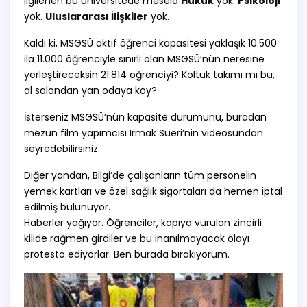
ilgilenen bu üniversitede mesela
Hukuk
yok.
Psikoloji
yok.
Uluslararası İlişkiler
yok.
Kaldı ki, MSGSÜ aktif öğrenci kapasitesi yaklaşık 10.500
ila 11.000 öğrenciyle sınırlı olan MSGSÜ’nün neresine
yerleştireceksin 21.814 öğrenciyi? Koltuk takımı mı bu,
al salondan yan odaya koy?
İsterseniz MSGSÜ’nün kapasite durumunu, buradan
mezun film yapımcısı Irmak Sueri’nin
videosundan
seyredebilirsiniz.
Diğer yandan, Bilgi’de çalışanların tüm personelin
yemek kartları ve özel sağlık sigortaları da hemen iptal
edilmiş bulunuyor.
Haberler yağıyor. Öğrenciler, kapıya vurulan zincirli
kilide rağmen girdiler ve bu inanılmayacak olayı
protesto ediyorlar. Ben burada bırakıyorum.