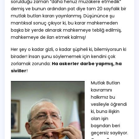
sorulduğu zaman “daha henüz müzakere etmedik”
demiş ve bunun ardından pat diye tam 20 sayfalık bir
mutlak
butlan kararı
yayınlanmış. Düşününce şu
mantıksal sonuç çıkıyor ki, bu karar mahkemeden
başka bir yerde alınarak mahkemeye tebliğ edilmiş,
mahkemeye de ilan etmek kalmış!
Her şey o kadar gizli, o kadar şüpheli ki, bilemiyorsun ki
birader! İnsan şunu söylememek için kendini çok
zorlamak zorunda:
Ha askerler darbe yapmış, ha
siviller
!
Mutlak Butlan
kavramını
halkımız bu
vesileyle öğrendi
ki, buna ilişkin
olan işin
başından beri
geçersiz sayılıyor.