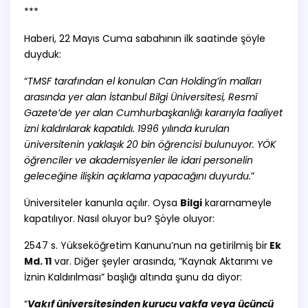
***
Haberi, 22 Mayıs Cuma sabahının ilk saatinde şöyle
duyduk:
“
TMSF tarafından el konulan Can Holding’in malları
arasında yer alan İstanbul Bilgi Üniversitesi, Resmî
Gazete’de yer alan Cumhurbaşkanlığı kararıyla faaliyet
izni kaldırılarak kapatıldı. 1996 yılında kurulan
üniversitenin yaklaşık 20 bin öğrencisi bulunuyor. YÖK
öğrenciler ve akademisyenler ile idari personelin
geleceğine ilişkin açıklama yapacağını duyurdu.
”
Üniversiteler kanunla açılır. Oysa
Bilgi
kararnameyle
kapatılıyor. Nasıl oluyor bu? Şöyle oluyor:
2547 s. Yükseköğretim Kanunu’nun na getirilmiş bir
Ek
Md. 11
var. Diğer şeyler arasında, “Kaynak Aktarımı ve
İznin Kaldırılması” başlığı altında şunu da diyor:
“
Vakıf üniversitesinden kurucu vakfa veya üçüncü