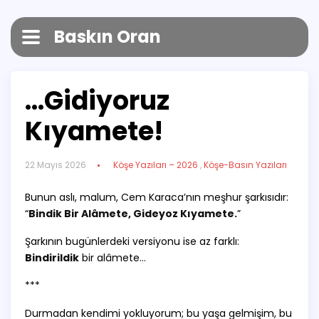
Baskın Oran
…Gidiyoruz
Kıyamete!
22 Mayıs 2026
Köşe Yazıları – 2026
,
Köşe-Basın Yazıları
Bunun aslı, malum, Cem Karaca’nın meşhur şarkısıdır:
“
Bindik Bir Alâmete, Gideyoz Kıyamete.
”
Şarkının bugünlerdeki versiyonu ise az farklı:
Bindirildik
bir alâmete…
***
Durmadan kendimi yokluyorum; bu yaşa gelmişim, bu