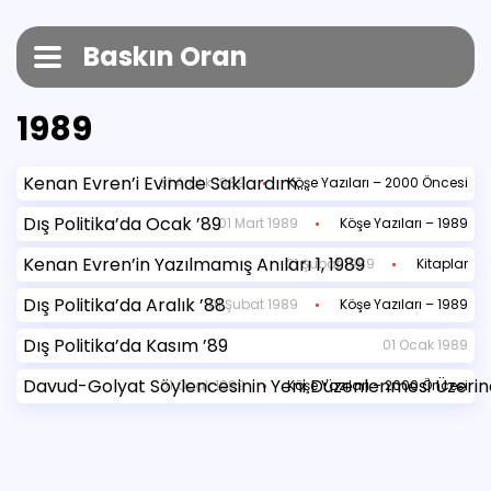
Baskın Oran
1989
Kenan Evren’i Evimde Saklardım…
31 Aralık 1989
Köşe Yazıları – 2000 Öncesi
Dış Politika’da Ocak ’89
01 Mart 1989
Köşe Yazıları – 1989
Kenan Evren’in Yazılmamış Anıları 1, 1989
21 Şubat 1989
Kitaplar
Dış Politika’da Aralık ’88
01 Şubat 1989
Köşe Yazıları – 1989
Dış Politika’da Kasım ’89
01 Ocak 1989
Davud-Golyat Söylencesinin Yeni Düzenlenmesi Üzerin
01 Ocak 1989
Köşe Yazıları – 2000 Öncesi