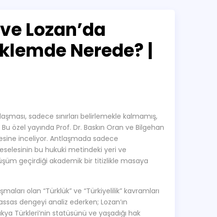
 ve Lozan’da
enklemde Nerede? |
laşması, sadece sınırları belirlemekle kalmamış,
. Bu özel yayında Prof. Dr. Baskın Oran ve Bilgehan
emesine inceliyor. Antlaşmada sadece
meselesinin bu hukuki metindeki yeri ve
şüm geçirdiği akademik bir titizlikle masaya
şmaları olan “Türklük” ve “Türkiyelilik” kavramları
hassas dengeyi analiz ederken; Lozan’ın
rakya Türkleri’nin statüsünü ve yaşadığı hak