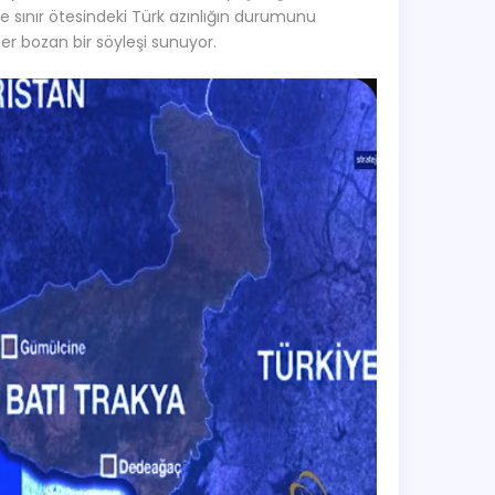
 de sınır ötesindeki Türk azınlığın durumunu
er bozan bir söyleşi sunuyor.