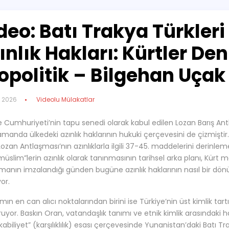
deo: Batı Trakya Türkleri
ınlık Hakları: Kürtler D
opolitik – Bilgehan Uçak
t 2026
Videolu Mülakatlar
e Cumhuriyeti’nin tapu senedi olarak kabul edilen Lozan Barış Ant
amanda ülkedeki azınlık haklarının hukuki çerçevesini de çizmiştir
Lozan Antlaşması’nın azınlıklarla ilgili 37-45. maddelerini derinl
müslim”lerin azınlık olarak tanınmasının tarihsel arka planı, Kürt 
manın imzalandığı günden bugüne azınlık haklarının nasıl bir dönü
yor.
ın en can alıcı noktalarından birini ise Türkiye’nin üst kimlik tartı
ruyor. Baskın Oran, vatandaşlık tanımı ve etnik kimlik arasındaki 
abiliyet” (karşılıklılık) esası çerçevesinde Yunanistan’daki Batı T