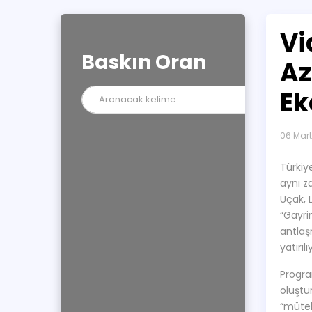
Vi
Baskın Oran
Az
Ek
06 Mar
Türkiy
aynı z
Uçak, 
“Gayri
antlaş
yatırılı
Program
oluştu
“mütek