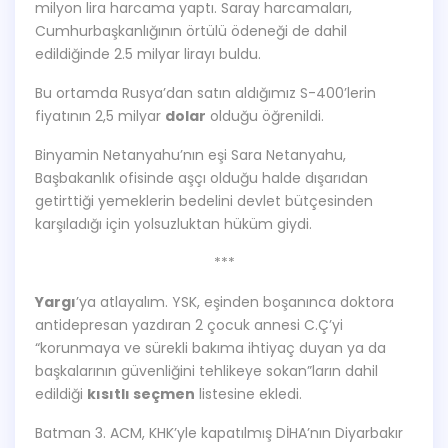
milyon lira harcama yaptı. Saray harcamaları,
Cumhurbaşkanlığının örtülü ödeneği de dahil
edildiğinde 2.5 milyar lirayı buldu.
Bu ortamda Rusya’dan satın aldığımız S-400’lerin
fiyatının 2,5 milyar
dolar
olduğu öğrenildi.
Binyamin Netanyahu’nın eşi Sara Netanyahu,
Başbakanlık ofisinde aşçı olduğu halde dışarıdan
getirttiği yemeklerin bedelini devlet bütçesinden
karşıladığı için yolsuzluktan hüküm giydi.
***
Yargı
’ya atlayalım. YSK, eşinden boşanınca doktora
antidepresan yazdıran 2 çocuk annesi C.Ç’yi
“korunmaya ve sürekli bakıma ihtiyaç duyan ya da
başkalarının güvenliğini tehlikeye sokan”ların dahil
edildiği
kısıtlı seçmen
listesine ekledi.
Batman 3. ACM, KHK’yle kapatılmış DİHA’nın Diyarbakır