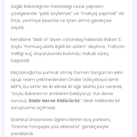
Sağlık Bakanlığı’nın hazırladığı cezai yaptırım
çizelgesinde “şarkı söylemek” ve “makyaj yapmak” da
ihtar, yevmiye kesintisi ve işten atma gerekçesi
sayıldı.
Kendisine “Akıllı ol” diyen vatandaş hakkında Bakan S.
Soylu “Pontusçularla ilişkili bir adam” deyince, Trabzon
Valiliği suç duyurusunda bulundu. Hukuki süreç
başlatıldı.
Kılıçdaroğlu’na yumruk atmış Osman Sarıgün’ün elini
öpüp resim çektirenlerden Önder Gökçekaya isimli
AKP’li, bu sefer de iki elinde iki ağır silahla poz vererek,
“Soylu Bakanım’ın emirlerini bekliyoruz. Vur derse
vururuz,
öldür derse öldürürüz
.” dedi. Hakkında bir
soruşturma açılmadı.
İstanbul Üniversitesi öğrencilerinin boş pankartı,
“Üzerine fotoşapla yazı eklersiniz” gerekçesiyle
yasaklandı.