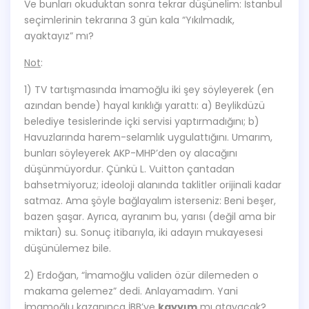
Ve bunları okuduktan sonra tekrar düşünelim: İstanbul
seçimlerinin tekrarına 3 gün kala “Yıkılmadık,
ayaktayız” mı?
Not
:
1) TV tartışmasında İmamoğlu iki şey söyleyerek (en
azından bende) hayal kırıklığı yarattı: a) Beylikdüzü
belediye tesislerinde içki servisi yaptırmadığını; b)
Havuzlarında harem-selamlık uygulattığını. Umarım,
bunları söyleyerek AKP-MHP’den oy alacağını
düşünmüyordur. Çünkü L. Vuitton çantadan
bahsetmiyoruz; ideoloji alanında taklitler orijinali kadar
satmaz. Ama şöyle bağlayalım isterseniz: Beni beşer,
bazen şaşar. Ayrıca, ayranım bu, yarısı (değil ama bir
miktarı) su. Sonuç itibarıyla, iki adayın mukayesesi
düşünülemez bile.
2) Erdoğan, “İmamoğlu validen özür dilemeden o
makama gelemez” dedi. Anlayamadım. Yani
İmamoğlu kazanınca İBB’ye
kayyım
mı atayacak?