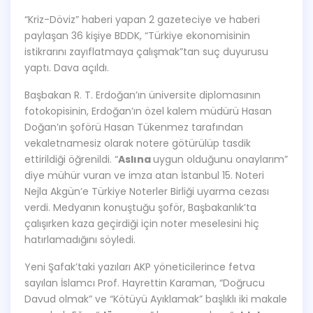
“Kriz-Döviz” haberi yapan 2 gazeteciye ve haberi
paylaşan 36 kişiye BDDK, “Türkiye ekonomisinin
istikrarını zayıflatmaya çalışmak”tan suç duyurusu
yaptı. Dava açıldı.
Başbakan R. T. Erdoğan’ın üniversite diplomasının
fotokopisinin, Erdoğan’ın özel kalem müdürü Hasan
Doğan’ın şoförü Hasan Tükenmez tarafından
vekaletnamesiz olarak notere götürülüp tasdik
ettirildiği öğrenildi. “
Aslına
uygun olduğunu onaylarım”
diye mühür vuran ve imza atan İstanbul 15. Noteri
Nejla Akgün’e Türkiye Noterler Birliği uyarma cezası
verdi. Medyanın konuştuğu şoför, Başbakanlık’ta
çalışırken kaza geçirdiği için noter meselesini hiç
hatırlamadığını söyledi.
Yeni Şafak’taki yazıları AKP yöneticilerince fetva
sayılan İslamcı Prof. Hayrettin Karaman, “Doğrucu
Davud olmak” ve “Kötüyü Ayıklamak” başlıklı iki makale