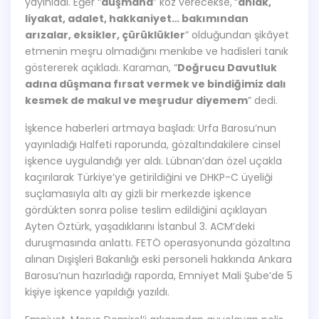
yayınladı. Eğer “
düşmana
” koz verecekse,
“
ahlak,
liyakat, adalet, hakkaniyet… bakımından
arızalar, eksikler, çürüklükler
” olduğundan şikâyet
etmenin meşru olmadığını menkıbe ve hadisleri tanık
göstererek açıkladı. Karaman, “
Doğrucu Davutluk
adına düşmana fırsat vermek ve bindiğimiz dalı
kesmek de makul ve meşrudur diyemem
” dedi.
İşkence haberleri artmaya başladı: Urfa Barosu’nun
yayınladığı Halfeti raporunda, gözaltındakilere cinsel
işkence uygulandığı yer aldı. Lübnan’dan özel uçakla
kaçırılarak Türkiye’ye getirildiğini ve DHKP-C üyeliği
suçlamasıyla altı ay gizli bir merkezde işkence
gördükten sonra polise teslim edildiğini açıklayan
Ayten Öztürk, yaşadıklarını İstanbul 3. ACM’deki
duruşmasında anlattı. FETÖ operasyonunda gözaltına
alınan Dışişleri Bakanlığı eski personeli hakkında Ankara
Barosu’nun hazırladığı raporda, Emniyet Mali Şube’de 5
kişiye işkence yapıldığı yazıldı.