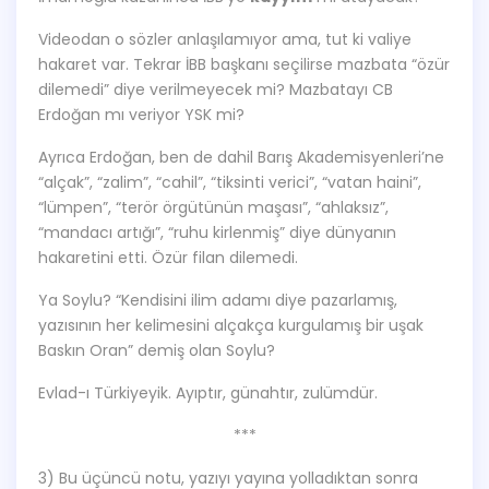
Videodan o sözler anlaşılamıyor ama, tut ki valiye
hakaret var. Tekrar İBB başkanı seçilirse mazbata “özür
dilemedi” diye verilmeyecek mi? Mazbatayı CB
Erdoğan mı veriyor YSK mi?
Ayrıca Erdoğan, ben de dahil Barış Akademisyenleri’ne
“alçak”, “zalim”, “cahil”, “tiksinti verici”, “vatan haini”,
“lümpen”, “terör örgütünün maşası”, “ahlaksız”,
“mandacı artığı”, “ruhu kirlenmiş” diye dünyanın
hakaretini etti. Özür filan dilemedi.
Ya Soylu? “Kendisini ilim adamı diye pazarlamış,
yazısının her kelimesini alçakça kurgulamış bir uşak
Baskın Oran” demiş olan Soylu?
Evlad-ı Türkiyeyik. Ayıptır, günahtır, zulümdür.
***
3) Bu üçüncü notu, yazıyı yayına yolladıktan sonra