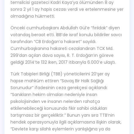
temsilcisi gazeteci Kadri Kaya’ya ölümünden 8 ay
sonra 2 yıl 1 ay hapis cezası verdi ve ertelenmesine yer
olmadığına hükmetti.
Önceki cumhurbaşkanı Abdullah Gül’e “fırıldak” diyen
vatandaş beraat etti. İBB’de israf konulu bildiriler savcı
tarafından “CB Erdoğan’a hakaret” sayıldı.
Cumhurbaşkanına hakareti cezalandıran TCK Md.
299’dan açılan dava sayısı, R. T. Erdoğan’ın göreve
geldiği 2014’te 132 iken, 2017 itibarıyla 6.000’e ulaştı.
Türk Tabipleri Birliği (TBB) yöneticilerini 20’şer ay
hapse mahkûm ettiren “Savaş Bir Halk Sağlığı
Sorunudur” ifadesinin ceza gerekçesi açıklandı:
“Sanıkların hekim olmaları nedeniyle insan
psikolojisinden ve insanın nelerden rahatça
etkilenebileceği konusunda fikir sahibi oldukları
tartışmasız bir gerçekliktir.” Bunun yanı sıra TTB’nin
hendek operasyonuyla ilgili açıklamasına ilişkin olarak,
“Devlete karşı silahlı eylemlerin yanlışlığına ya da