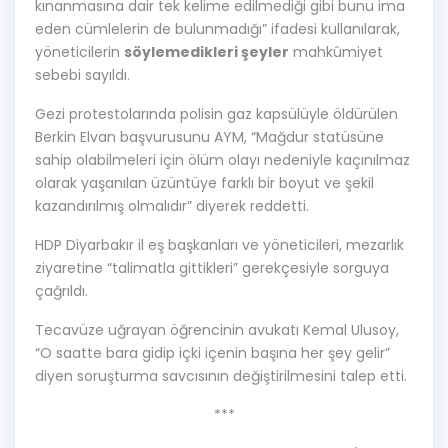
kınanmasına dair tek kelime edilmediği gibi bunu ima
eden cümlelerin de bulunmadığı” ifadesi kullanılarak,
yöneticilerin
söylemedikleri şeyler
mahkûmiyet
sebebi sayıldı.
Gezi protestolarında polisin gaz kapsülüyle öldürülen
Berkin Elvan başvurusunu AYM, “Mağdur statüsüne
sahip olabilmeleri için ölüm olayı nedeniyle kaçınılmaz
olarak yaşanılan üzüntüye farklı bir boyut ve şekil
kazandırılmış olmalıdır” diyerek reddetti.
HDP Diyarbakır il eş başkanları ve yöneticileri, mezarlık
ziyaretine “talimatla gittikleri” gerekçesiyle sorguya
çağrıldı.
Tecavüze uğrayan öğrencinin avukatı Kemal Ulusoy,
“O saatte bara gidip içki içenin başına her şey gelir”
diyen soruşturma savcısının değiştirilmesini talep etti.
***