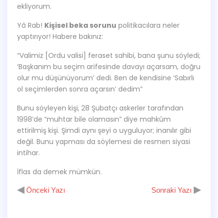
ekliyorum.
Yâ Rab!
Kişisel beka sorunu
politikacılara neler
yaptırıyor! Habere bakınız:
“Valimiz [Ordu valisi] feraset sahibi, bana şunu söyledi;
‘Başkanım bu seçim arifesinde davayı açarsam, doğru
olur mu düşünüyorum’ dedi. Ben de kendisine ‘Sabırlı
ol seçimlerden sonra açarsın’ dedim”
Bunu söyleyen kişi, 28 Şubatçı askerler tarafından
1998’de “muhtar bile olamasın” diye mahkûm
ettirilmiş kişi. Şimdi aynı şeyi o uyguluyor; inanılır gibi
değil. Bunu yapması da söylemesi de resmen siyasi
intihar.
İflas da demek mümkün.
◀
▶
Önceki Yazı
Sonraki Yazı