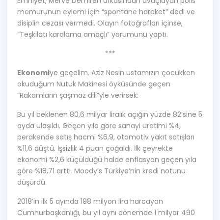
Emniyet, Merve Demirel’i arkasından avuçlayan polis
memurunun eylemi için “spontane hareket” dedi ve
disiplin cezası vermedi. Olayın fotoğrafları içinse,
“Teşkilatı karalama amaçlı” yorumunu yaptı.
***
Ekonomi
ye geçelim. Aziz Nesin ustamızın çocukken
okuduğum Nutuk Makinesi öyküsünde geçen
“Rakamların şaşmaz dili”yle verirsek:
Bu yıl beklenen 80,6 milyar liralık açığın yüzde 82’sine 5
ayda ulaşıldı. Geçen yıla göre sanayi üretimi %4,
perakende satış hacmi %6,9, otomotiv yakıt satışları
%11,6 düştü. İşsizlik 4 puan çoğaldı. İlk çeyrekte
ekonomi %2,6 küçüldüğü halde enflasyon geçen yıla
göre %18,71 arttı. Moody’s Türkiye’nin kredi notunu
düşürdü.
2018’in ilk 5 ayında 198 milyon lira harcayan
Cumhurbaşkanlığı, bu yıl aynı dönemde 1 milyar 490