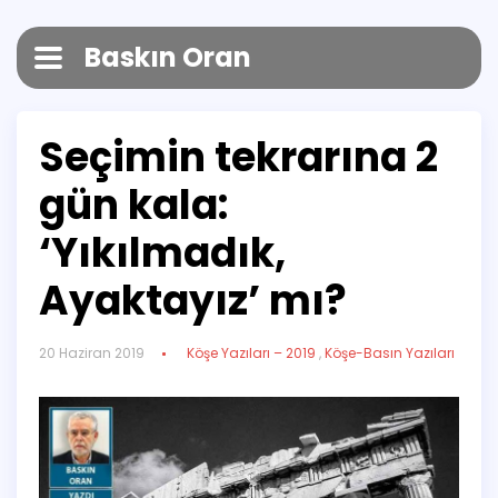
Baskın Oran
Seçimin tekrarına 2
gün kala:
‘Yıkılmadık,
Ayaktayız’ mı?
20 Haziran 2019
Köşe Yazıları – 2019
,
Köşe-Basın Yazıları