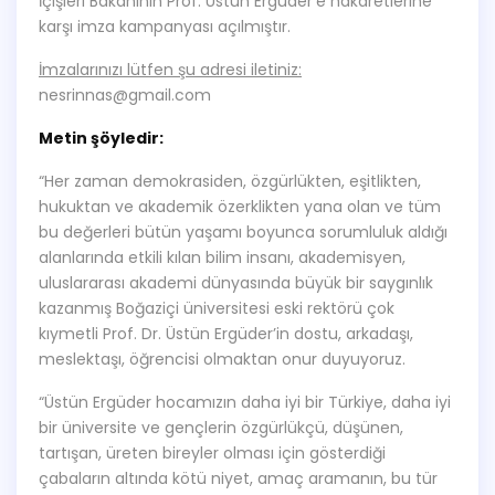
İçişleri Bakanının Prof. Üstün Ergüder’e hakaretlerine
karşı imza kampanyası açılmıştır.
İmzalarınızı lütfen şu adresi iletiniz:
nesrinnas@gmail.com
Metin şöyledir:
“Her zaman demokrasiden, özgürlükten, eşitlikten,
hukuktan ve akademik özerklikten yana olan ve tüm
bu değerleri bütün yaşamı boyunca sorumluluk aldığı
alanlarında etkili kılan bilim insanı, akademisyen,
uluslararası akademi dünyasında büyük bir saygınlık
kazanmış Boğaziçi üniversitesi eski rektörü çok
kıymetli Prof. Dr. Üstün Ergüder’in dostu, arkadaşı,
meslektaşı, öğrencisi olmaktan onur duyuyoruz.
“Üstün Ergüder hocamızın daha iyi bir Türkiye, daha iyi
bir üniversite ve gençlerin özgürlükçü, düşünen,
tartışan, üreten bireyler olması için gösterdiği
çabaların altında kötü niyet, amaç aramanın, bu tür