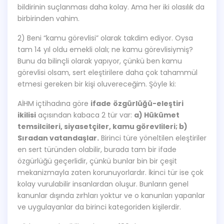
bildirinin suçlanması daha kolay. Ama her iki olasılık da
birbirinden vahim.
2) Beni “kamu görevlisi” olarak takdim ediyor. Oysa
tam 14 yıl oldu emekli olalı; ne kamu görevlisiymiş?
Bunu da bilinçli olarak yapıyor, çünkü ben kamu
görevlisi olsam, sert eleştirilere daha çok tahammül
etmesi gereken bir kişi oluvereceğim. Şöyle ki:
AİHM içtihadına göre
ifade
özgürlüğü-eleştiri
ikilisi
açısından kabaca 2 tür var:
a) Hükümet
temsilcileri, siyasetçiler, kamu görevlileri; b)
Sıradan vatandaşlar.
Birinci türe yöneltilen eleştiriler
en sert türünden olabilir, burada tam bir ifade
özgürlüğü geçerlidir, çünkü bunlar bin bir çeşit
mekanizmayla zaten korunuyorlardır. İkinci tür ise çok
kolay vurulabilir insanlardan oluşur. Bunların genel
kanunlar dışında zırhları yoktur ve o kanunları yapanlar
ve uygulayanlar da birinci kategoriden kişilerdir.