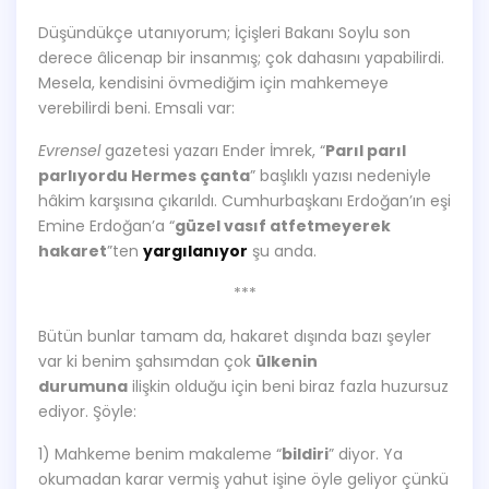
Düşündükçe utanıyorum; İçişleri Bakanı Soylu son
derece âlicenap bir insanmış; çok dahasını yapabilirdi.
Mesela, kendisini övmediğim için mahkemeye
verebilirdi beni. Emsali var:
Evrensel
gazetesi yazarı Ender İmrek, “
Parıl parıl
parlıyordu Hermes çanta
” başlıklı yazısı nedeniyle
hâkim karşısına çıkarıldı. Cumhurbaşkanı Erdoğan’ın eşi
Emine Erdoğan’a “
güzel vasıf atfetmeyerek
hakaret
”ten
yargılanıyor
şu anda.
***
Bütün bunlar tamam da, hakaret dışında bazı şeyler
var ki benim şahsımdan çok
ülkenin
durumuna
ilişkin olduğu için beni biraz fazla huzursuz
ediyor. Şöyle:
1) Mahkeme benim makaleme “
bildiri
” diyor. Ya
okumadan karar vermiş yahut işine öyle geliyor çünkü