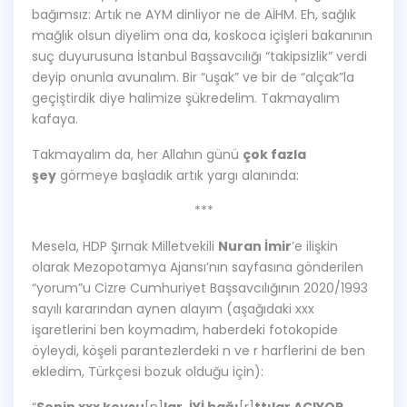
bağımsız: Artık ne AYM dinliyor ne de AİHM. Eh, sağlık
mağlık olsun diyelim ona da, koskoca içişleri bakanının
suç duyurusuna İstanbul Başsavcılığı “takipsizlik” verdi
deyip onunla avunalım. Bir “uşak” ve bir de “alçak”la
geçiştirdik diye halimize şükredelim. Takmayalım
kafaya.
Takmayalım da, her Allahın günü
çok fazla
şey
görmeye başladık artık yargı alanında:
***
Mesela, HDP Şırnak Milletvekili
Nuran İmir
’e ilişkin
olarak Mezopotamya Ajansı’nın sayfasına gönderilen
“yorum”u Cizre Cumhuriyet Başsavcılığının 2020/1993
sayılı kararından aynen alayım (aşağıdaki xxx
işaretlerini ben koymadım, haberdeki fotokopide
öyleydi, köşeli parantezlerdeki n ve r harflerini de ben
ekledim, Türkçesi bozuk olduğu için):
“
Senin xxx koysu
[n]
lar. İYİ bağı
[r]
ttılar ACIYOR