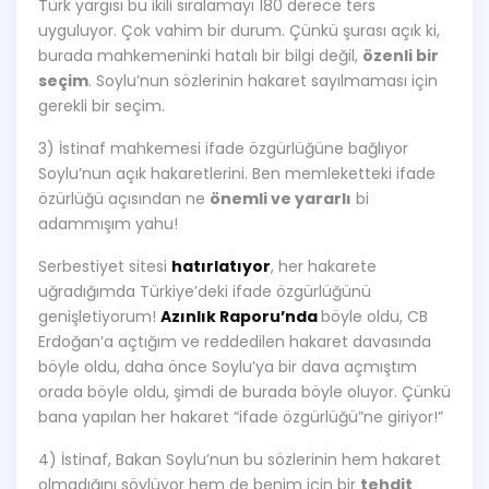
Türk yargısı bu ikili sıralamayı 180 derece ters
uyguluyor. Çok vahim bir durum. Çünkü şurası açık ki,
burada mahkemeninki hatalı bir bilgi değil,
özenli bir
seçim
. Soylu’nun sözlerinin hakaret sayılmaması için
gerekli bir seçim.
3) İstinaf mahkemesi ifade özgürlüğüne bağlıyor
Soylu’nun açık hakaretlerini. Ben memleketteki ifade
özürlüğü açısından ne
önemli ve yararlı
bi
adammışım yahu!
Serbestiyet sitesi
hatırlatıyor
, her hakarete
uğradığımda Türkiye’deki ifade özgürlüğünü
genişletiyorum!
Azınlık Raporu’nda
böyle oldu, CB
Erdoğan’a açtığım ve reddedilen hakaret davasında
böyle oldu, daha önce Soylu’ya bir dava açmıştım
orada böyle oldu, şimdi de burada böyle oluyor. Çünkü
bana yapılan her hakaret “ifade özgürlüğü”ne giriyor!”
4) İstinaf, Bakan Soylu’nun bu sözlerinin hem hakaret
olmadığını söylüyor hem de benim için bir
tehdit