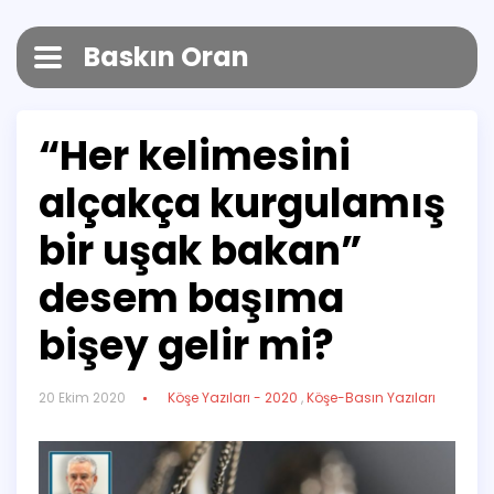
Baskın Oran
“Her kelimesini
alçakça kurgulamış
bir uşak bakan”
desem başıma
bişey gelir mi?
20 Ekim 2020
Köşe Yazıları - 2020
,
Köşe-Basın Yazıları