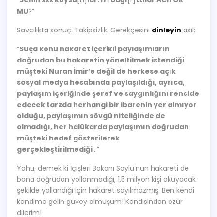
MU
?”
Savcılıkta sonuç: Takipsizlik. Gerekçesini
dinleyin
asıl:
“
Suça konu hakaret içerikli paylaşımların
doğrudan bu hakaretin yöneltilmek istendiği
müşteki Nuran İmir’e değil de herkese açık
sosyal medya hesabında paylaşıldığı, ayrıca,
paylaşım içeriğinde şeref ve saygınlığını rencide
edecek tarzda herhangi bir ibarenin yer almıyor
olduğu, paylaşımın sövgü niteliğinde de
olmadığı, her halükarda paylaşımın doğrudan
müşteki hedef gösterilerek
gerçekleştirilmediği
…”
Yahu, demek ki İçişleri Bakanı Soylu’nun hakareti de
bana doğrudan yollanmadığı, 1,5 milyon kişi okuyacak
şekilde yollandığı için hakaret sayılmazmış. Ben kendi
kendime gelin güvey olmuşum! Kendisinden özür
dilerim!