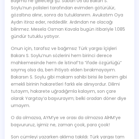
Başıma ne geleceği şu: Sabah 06’da Bakan S.
Soylu’nun polisleri tarafından evimden götürülür,
gözaltına alınır, sonra da tutuklanırım. Avukatım Oya
Aydın itiraz eder, reddedilir. Ardından ne olacağı
bilinmez. Mesela Osman Kavala bugün itibariyle 1.085
gündür tutuklu yatıyor.
Onun için, tarafsız ve bağımsız Türk yargısı İçişleri
Bakanı S. Soylu’nun sözlerini hem birinci derece
mahkemesinde hem de İstinaf’ta “ifade özgürlüğü”
saymış olsa da, ben ihtiyatı elden bırakmayayım.
Bakarsın S. Soylu gibi makam sahibi birisi ile benim gibi
emekli birinin hakaretleri farklı ele alınıyordur. Dilimi
tutayım, hakarete uğradığımla kalayım, son çare
olarak Yargıtay’a başvurayım; belki oradan döner diye
umayım.
O da olmazsa, AYM’ye ve orası da olmazsa AİHM’ye
başvururuz, işimiz ne, zaman çook, para çook!
Son cümleyi yazarken aklıma takıldı: Türk yargısı tam