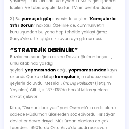
yayılmış “Türk Okulları” ve ayrıca TUSKON gibi işadamı
lobileri. Ve tabii, popüler kültür: TV’nin pembe dizileri;
3) Bu
yumuşak güç
sayesinde erişilen “
Komşularla
Sıfır Sorun
” noktası. Özellikle de, cumhuriyetin
kuruluşundan bu yana hep tehditle yaklaştığımız
Suriye’yle artık içtiğimiz suyun ayrı gitmemesi.
“STRATEJİK DERİNLİK”
Bazılarının sandığının aksine Davutoğlu’nun başarısı,
ünlü kitabında yazdığı
şeyleri
yapmasından
değil,
yapmamasından
kayn
aklandı. Çünkü o kitap
komşular
için rahatsız edici
şeylerle doluydu. Mesela,
Türk Dış Politikası
(İletişim
Yayınları) Cilt III, s. 137-138’de Herkül Millas şunlara
dikkat çekiyor:
Kitap, “Osmanlı bakiyesi” yani Osmanlı’nın ardılı olarak
sadece Müslüman ülkelerden söz ediyordu; Hıristiyan
devletler devre dışıydı. Müslüman olanlara da çok
tepeden, 1990’larda Orta Asya’da ciddi reaksiyon