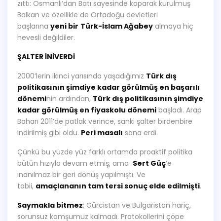
zıttı: Osmanlı’dan Batı sayesinde koparak kurulmuş
Balkan ve özellikle de Ortadoğu devletleri
başlarına
yeni bir
Türk-İslam Ağabey
almaya hiç
hevesli değildiler.
ŞALTER İNİVERDİ
2000’lerin ikinci yarısında yaşadığımız
Türk dış
politikasının şimdiye kadar görülmüş en başarılı
dönemi
nin ardından,
Türk dış politikasının şimdiye
kadar görülmüş en fiyaskolu dönemi
başladı. Arap
Baharı 2011’de patlak verince, sanki şalter birdenbire
indirilmiş gibi oldu.
Peri masalı
sona erdi.
Çünkü bu yüzde yüz farklı ortamda proaktif politika
bütün hızıyla devam etmiş, ama
Sert Güç
’e
inanılmaz bir geri dönüş yapılmıştı. Ve
tabii,
amaçlananın tam tersi sonuç elde edilmişti
.
Saymakla bitmez
; Gürcistan ve Bulgaristan hariç,
sorunsuz komşumuz kalmadı. Protokollerini çöpe