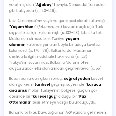
yaratmış olan “
Ağabey
” tavrıyla, Dersaadet’ten bakar
gibi bakıyordu (s. 143-149).
Nazi Almanyası’nın yayılma gerekçesi olarak kullandığı
“
Yaşam Alanı
” (
lebensraum
) kavramı açık açık Türk
dış politikası için kullanılmıştı (s. 102-118). Kıbrıs’ta tek
Müslüman olmasa bile, Türkiye
yaşam
alanının
kalbinde yer alan böyle bir adaya kayıtsız
kalamazdı (s. 176, 179). Balkanlarda Müslüman
azınlıklarla ilgili müdahale hakkı vardı (s. 123).
Trakya’nın savunması, Balkanlar’da sınır ötesi
oluşturulacak etki alanlarından geçmekteydi (s. 55).
Bütün bunlardan çıkan sonuç,
coğrafyadan
kuvvet
alan görkemli
tarihsel
geçmişi sayesinde “
kurucu
ana unsur
” olan Türkiye’nin, bölgesel güç’ün çok
ötesinde bir “
küresel güç
” olduğu, bir “
Pax
Ottomana
” tesis etmeye yazgılı bulunduğuydu.
Bununla birlikte, Davutoğlu’nun AKP iktidara gelmeden