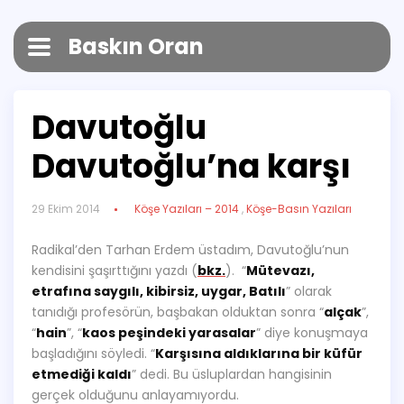
Baskın Oran
Davutoğlu
Davutoğlu’na karşı
29 Ekim 2014
Köşe Yazıları – 2014
,
Köşe-Basın Yazıları
Radikal’den Tarhan Erdem üstadım, Davutoğlu’nun
kendisini şaşırttığını yazdı (
bkz.
). “
Mütevazı,
etrafına saygılı, kibirsiz, uygar, Batılı
” olarak
tanıdığı profesörün, başbakan olduktan sonra “
alçak
”,
“
hain
”, “
kaos peşindeki yarasalar
” diye konuşmaya
başladığını söyledi. “
Karşısına aldıklarına bir küfür
etmediği kaldı
” dedi. Bu üsluplardan hangisinin
gerçek olduğunu anlayamıyordu.