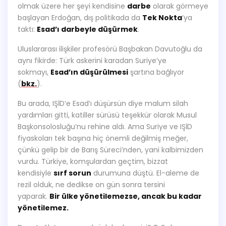
olmak üzere her şeyi kendisine
darbe
olarak görmeye
başlayan Erdoğan, dış politikada da
Tek Nokta
’ya
taktı:
Esad’ı darbeyle düşürmek
.
Uluslararası ilişkiler profesörü Başbakan Davutoğlu da
aynı fikirde: Türk askerini karadan Suriye’ye
sokmayı,
Esad’ın düşürülmesi
şartına bağlıyor
(
bkz.
).
Bu arada, IŞİD’e Esad’ı düşürsün diye malum silah
yardımları gitti, katiller sürüsü teşekkür olarak Musul
Başkonsolosluğu’nu rehine aldı. Ama Suriye ve IŞİD
fiyaskoları tek başına hiç önemli değilmiş meğer,
çünkü gelip bir de Barış Süreci’nden, yani kalbimizden
vurdu. Türkiye, komşulardan geçtim, bizzat
kendisiyle
sırf sorun
durumuna düştü. El-aleme de
rezil olduk, ne dedikse on gün sonra tersini
yaparak.
Bir ülke yönetilemezse, ancak bu kadar
yönetilemez.