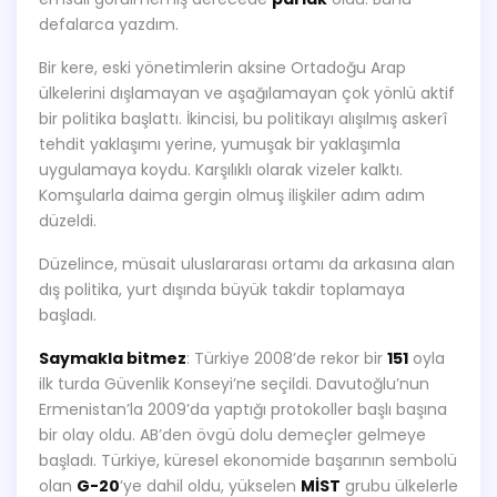
defalarca yazdım.
Bir kere, eski yönetimlerin aksine Ortadoğu Arap
ülkelerini dışlamayan ve aşağılamayan çok yönlü aktif
bir politika başlattı. İkincisi, bu politikayı alışılmış askerî
tehdit yaklaşımı yerine, yumuşak bir yaklaşımla
uygulamaya koydu. Karşılıklı olarak vizeler kalktı.
Komşularla daima gergin olmuş ilişkiler adım adım
düzeldi.
Düzelince, müsait uluslararası ortamı da arkasına alan
dış politika, yurt dışında büyük takdir toplamaya
başladı.
Saymakla bitmez
: Türkiye 2008’de rekor bir
151
oyla
ilk turda Güvenlik Konseyi’ne seçildi. Davutoğlu’nun
Ermenistan’la 2009’da yaptığı protokoller başlı başına
bir olay oldu. AB’den övgü dolu demeçler gelmeye
başladı. Türkiye, küresel ekonomide başarının sembolü
olan
G-20
’ye dahil oldu, yükselen
MİST
grubu ülkelerle