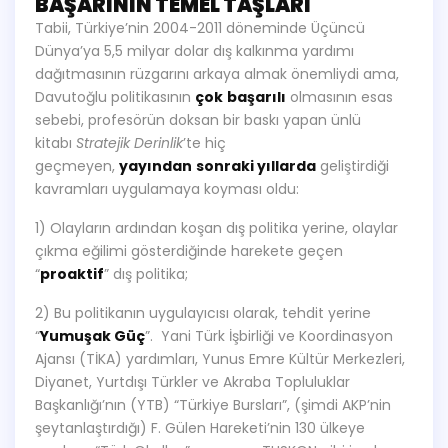
BAŞARININ TEMEL TAŞLARI
Tabii, Türkiye’nin 2004-2011 döneminde Üçüncü
Dünya’ya 5,5 milyar dolar dış kalkınma yardımı
dağıtmasının rüzgarını arkaya almak önemliydi ama,
Davutoğlu politikasının
çok
başarılı
olmasının esas
sebebi, profesörün doksan bir baskı yapan ünlü
kitabı
Stratejik Derinlik
’te hiç
geçmeyen,
yayından
sonraki yıllarda
geliştirdiği
kavramları uygulamaya koyması oldu:
1) Olayların ardından koşan dış politika yerine, olaylar
çıkma eğilimi gösterdiğinde harekete geçen
“
proaktif
” dış politika;
2) Bu politikanın uygulayıcısı olarak, tehdit yerine
“
Yumuşak Güç
”. Yani Türk İşbirliği ve Koordinasyon
Ajansı (TİKA) yardımları, Yunus Emre Kültür Merkezleri,
Diyanet, Yurtdışı Türkler ve Akraba Topluluklar
Başkanlığı’nın (YTB) “Türkiye Bursları”, (şimdi AKP’nin
şeytanlaştırdığı) F. Gülen Hareketi’nin 130 ülkeye