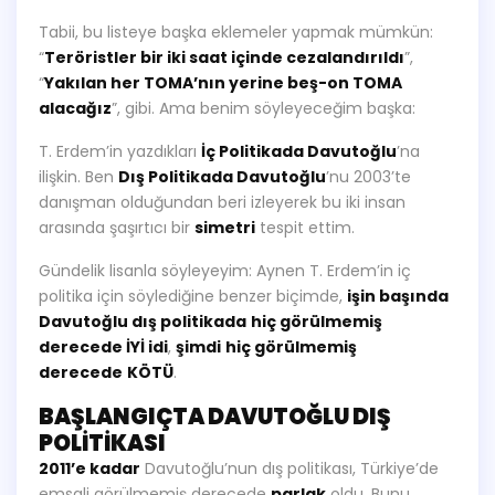
Tabii, bu listeye başka eklemeler yapmak mümkün:
“
Teröristler bir iki saat içinde cezalandırıldı
”,
“
Yakılan her TOMA’nın yerine beş-on TOMA
alacağız
”, gibi. Ama benim söyleyeceğim başka:
T. Erdem’in yazdıkları
İç Politikada Davutoğlu
’na
ilişkin. Ben
Dış Politikada Davutoğlu
’nu 2003’te
danışman olduğundan beri izleyerek bu iki insan
arasında şaşırtıcı bir
simetri
tespit ettim.
Gündelik lisanla söyleyeyim: Aynen T. Erdem’in iç
politika için söylediğine benzer biçimde,
işin başında
Davutoğlu dış politikada
hiç görülmemiş
derecede İYİ idi
,
şimdi
hiç görülmemiş
derecede
KÖTÜ
.
BAŞLANGIÇTA DAVUTOĞLU DIŞ
POLİTİKASI
2011’e kadar
Davutoğlu’nun dış politikası, Türkiye’de
emsali görülmemiş derecede
parlak
oldu. Bunu