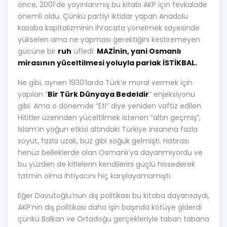
önce, 2001’de yayınlanmış bu kitabı AKP için fevkalade
önemli oldu. Çünkü partiyi iktidar yapan Anadolu
kasaba kapitalizminin ihracata yönelmek sayesinde
yükselen ama ne yapması gerektiğini kestiremeyen
gücüne bir
ruh
üfledi:
MAZİnin, yani Osmanlı
mirasının yüceltilmesi yoluyla parlak İSTİKBAL.
Ne gibi, aynen 1930’larda Türk’e moral vermek için
yapılan “
Bir Türk Dünyaya Bedeldir
” enjeksiyonu
gibi. Ama o dönemde “Eti” diye yeniden vaftiz edilen
Hititler üzerinden yüceltilmek istenen “altın geçmiş”,
İslam’ın yoğun etkisi altındaki Türkiye insanına fazla
soyut, fazla uzak, buz gibi soğuk gelmişti. Hatırası
henüz belleklerde olan Osmanlı’ya dayanmıyordu ve
bu yüzden de kitlelerin kendilerini güçlü hissederek
tatmin olma ihtiyacını hiç karşılayamamıştı.
Eğer Davutoğlu’nun dış politikası bu kitaba dayansaydı,
AKP’nin dış politikası daha işin başında kötüye giderdi
çünkü Balkan ve Ortadoğu gerçekleriyle taban tabana