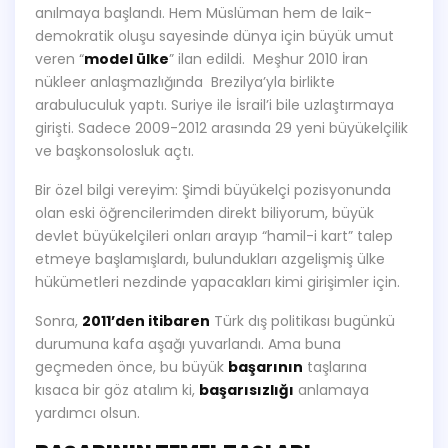
anılmaya başlandı. Hem Müslüman hem de laik-
demokratik oluşu sayesinde dünya için büyük umut
veren “
model ülke
” ilan edildi. Meşhur 2010 İran
nükleer anlaşmazlığında Brezilya’yla birlikte
arabuluculuk yaptı. Suriye ile İsrail’i bile uzlaştırmaya
girişti. Sadece 2009-2012 arasında 29 yeni büyükelçilik
ve başkonsolosluk açtı.
Bir özel bilgi vereyim: Şimdi büyükelçi pozisyonunda
olan eski öğrencilerimden direkt biliyorum, büyük
devlet büyükelçileri onları arayıp “hamil-i kart” talep
etmeye başlamışlardı, bulundukları azgelişmiş ülke
hükümetleri nezdinde yapacakları kimi girişimler için.
Sonra,
2011’den itibaren
Türk dış politikası bugünkü
durumuna kafa aşağı yuvarlandı. Ama buna
geçmeden önce, bu büyük
başarının
taşlarına
kısaca bir göz atalım ki,
başarısızlığı
anlamaya
yardımcı olsun.