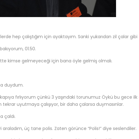
erde hep çalıştığım için ayaktayım. Sanki yukarıdan zil çalar gibi ol
bakıyorum, 01.50.
tte kimse gelmeyeceği için bana öyle gelmiş olmalı.
ha duydum.
 kapıya fırlıyorum çünkü 3 yaşındaki torunumuz Öykü bu gece ilk d
 tekrar uyutmaya çalışıyor, bir daha çalarsa duymasınlar.
a çaldı.
i araladım, üç tane polis. Zaten görünce “Polis!” diye seslendiler.