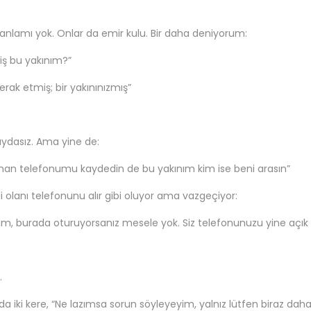
n anlamı yok. Onlar da emir kulu. Bir daha deniyorum:
ş bu yakınım?”
erak etmiş; bir yakınınızmış”
faydasız. Ama yine de:
an telefonumu kaydedin de bu yakınım kim ise beni arasın”
i olanı telefonunu alır gibi oluyor ama vazgeçiyor:
, burada oturuyorsanız mesele yok. Siz telefonunuzu yine açık tu
.
da iki kere, “Ne lazımsa sorun söyleyeyim, yalnız lütfen biraz da