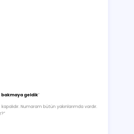
ze bakmaya geldik
”
kapalıdır. Numaram bütün yakınlarımda vardır.
z?”