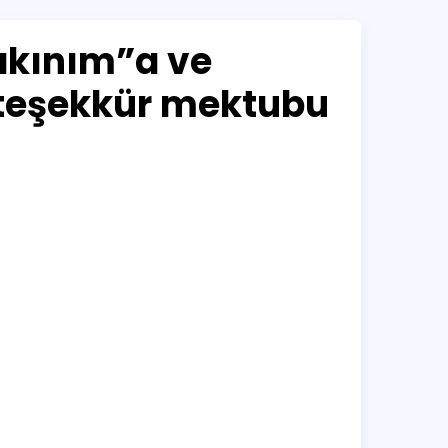
akınım”a ve
teşekkür mektubu