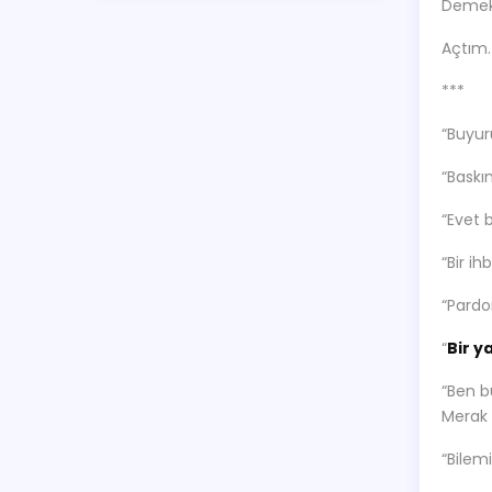
Demek 
Açtım.
***
“Buyur
“Baskı
“Evet 
“Bir i
“Pardo
“
Bir y
“Ben b
Merak 
“Bilem