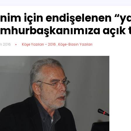
nim için endişelenen “y
mhurbaşkanımıza açık 
m 2016
Köşe Yazıları – 2016
,
Köşe-Basın Yazıları