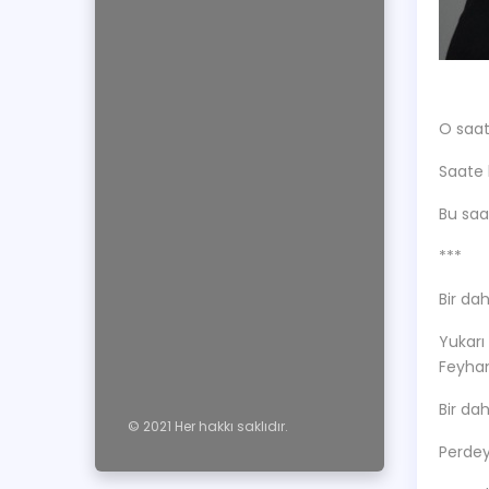
O saatl
Saate 
Bu saa
***
Bir da
Yukarı
Feyhan
Bir dah
© 2021 Her hakkı saklıdır.
Perdey