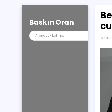
Be
Baskın Oran
cu
13 Kası