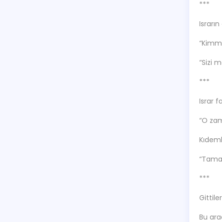
***
Israrı
“Kimmi
“Sizi m
***
Israr 
“O zam
Kıdeml
“Tamam
***
Gittiler
Bu ara