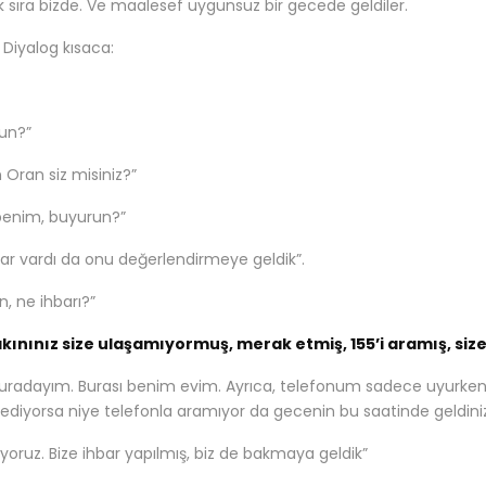
sıra bizde. Ve maalesef uygunsuz bir gecede geldiler.
 Diyalog kısaca:
un?”
n Oran siz misiniz?”
benim, buyurun?”
hbar vardı da onu değerlendirmeye geldik”.
n, ne ihbarı?”
akınınız size ulaşamıyormuş, merak etmiş, 155’i aramış, si
uradayım. Burası benim evim. Ayrıca, telefonum sadece uyurken 
ediyorsa niye telefonla aramıyor da gecenin bu saatinde geldini
iyoruz. Bize ihbar yapılmış, biz de bakmaya geldik”