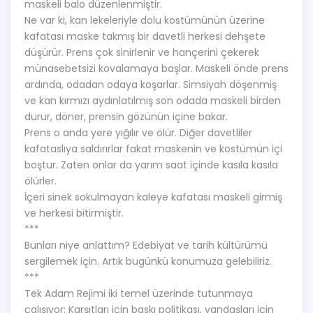
maskeli balo düzenlenmiştir.
Ne var ki, kan lekeleriyle dolu kostümünün üzerine
kafatası maske takmış bir davetli herkesi dehşete
düşürür. Prens çok sinirlenir ve hançerini çekerek
münasebetsizi kovalamaya başlar. Maskeli önde prens
ardında, odadan odaya koşarlar. Simsiyah döşenmiş
ve kan kırmızı aydınlatılmış son odada maskeli birden
durur, döner, prensin gözünün içine bakar.
Prens o anda yere yığılır ve ölür. Diğer davetliler
kafataslıya saldırırlar fakat maskenin ve kostümün içi
boştur. Zaten onlar da yarım saat içinde kasıla kasıla
ölürler.
İçeri sinek sokulmayan kaleye kafatası maskeli girmiş
ve herkesi bitirmiştir.
***
Bunları niye anlattım? Edebiyat ve tarih kültürümü
sergilemek için. Artık bugünkü konumuza gelebiliriz.
***
Tek Adam Rejimi iki temel üzerinde tutunmaya
çalışıyor: Karşıtları için baskı politikası, yandaşları için