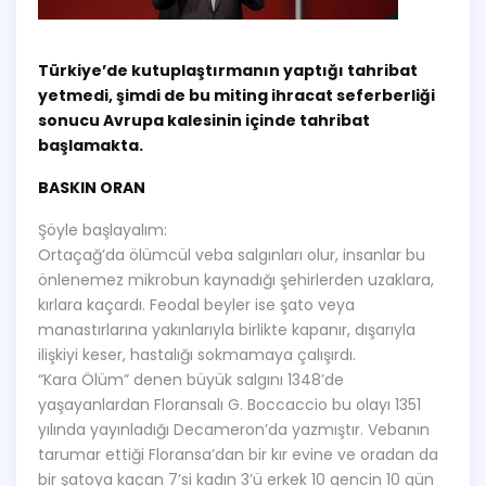
Türkiye’de kutuplaştırmanın yaptığı tahribat
yetmedi, şimdi de bu miting ihracat seferberliği
sonucu Avrupa kalesinin içinde tahribat
başlamakta.
BASKIN ORAN
Şöyle başlayalım:
Ortaçağ’da ölümcül veba salgınları olur, insanlar bu
önlenemez mikrobun kaynadığı şehirlerden uzaklara,
kırlara kaçardı. Feodal beyler ise şato veya
manastırlarına yakınlarıyla birlikte kapanır, dışarıyla
ilişkiyi keser, hastalığı sokmamaya çalışırdı.
“Kara Ölüm” denen büyük salgını 1348’de
yaşayanlardan Floransalı G. Boccaccio bu olayı 1351
yılında yayınladığı Decameron’da yazmıştır. Vebanın
tarumar ettiği Floransa’dan bir kır evine ve oradan da
bir şatoya kaçan 7’si kadın 3’ü erkek 10 gencin 10 gün