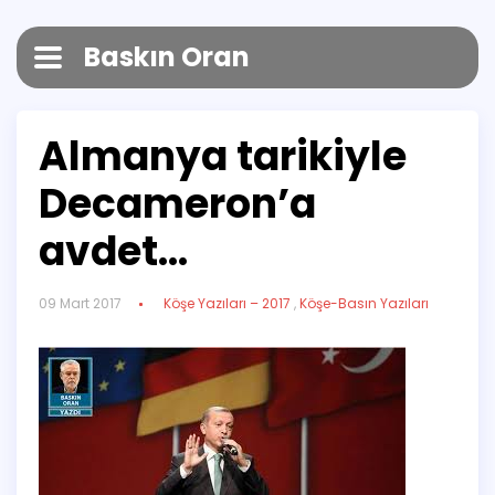
Baskın Oran
Almanya tarikiyle
Decameron’a
avdet…
09 Mart 2017
Köşe Yazıları – 2017
,
Köşe-Basın Yazıları