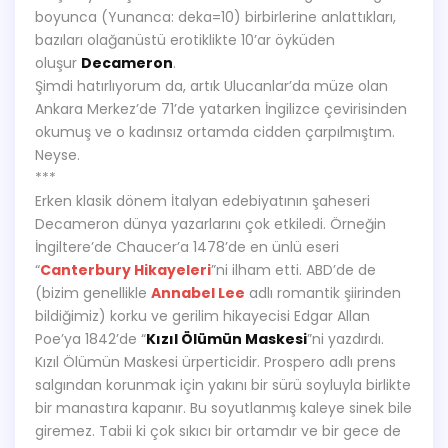
boyunca (Yunanca: deka=10) birbirlerine anlattıkları,
bazıları olağanüstü erotiklikte 10’ar öyküden
oluşur
Decameron
.
Şimdi hatırlıyorum da, artık Ulucanlar’da müze olan
Ankara Merkez’de 71’de yatarken İngilizce çevirisinden
okumuş ve o kadınsız ortamda cidden çarpılmıştım.
Neyse.
***
Erken klasik dönem İtalyan edebiyatının şaheseri
Decameron dünya yazarlarını çok etkiledi. Örneğin
İngiltere’de Chaucer’a 1478’de en ünlü eseri
“
Canterbury Hikayeleri
”ni ilham etti. ABD’de de
(bizim genellikle
Annabel Lee
adlı romantik şiirinden
bildiğimiz) korku ve gerilim hikayecisi Edgar Allan
Poe’ya 1842’de “
Kızıl Ölümün Maskesi
”ni yazdırdı.
Kızıl Ölümün Maskesi ürperticidir. Prospero adlı prens
salgından korunmak için yakını bir sürü soyluyla birlikte
bir manastıra kapanır. Bu soyutlanmış kaleye sinek bile
giremez. Tabii ki çok sıkıcı bir ortamdır ve bir gece de