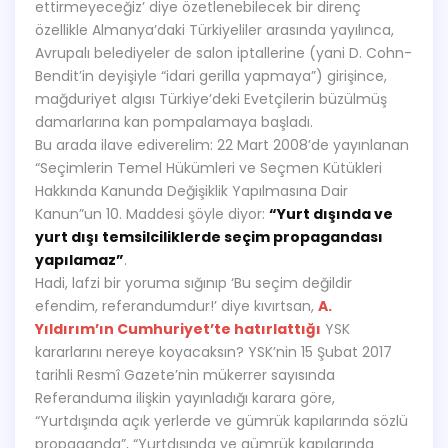
ettirmeyeceğiz’ diye özetlenebilecek bir direnç
özellikle Almanya’daki Türkiyeliler arasında yayılınca,
Avrupalı belediyeler de salon iptallerine (yani D. Cohn-
Bendit’in deyişiyle “idari gerilla yapmaya”) girişince,
mağduriyet algısı Türkiye’deki Evetçilerin büzülmüş
damarlarına kan pompalamaya başladı.
Bu arada ilave ediverelim: 22 Mart 2008’de yayınlanan
“Seçimlerin Temel Hükümleri ve Seçmen Kütükleri
Hakkında Kanunda Değişiklik Yapılmasına Dair
Kanun”un 10. Maddesi şöyle diyor:
“Yurt dışında ve
yurt dışı temsilciliklerde seçim propagandası
yapılamaz”
.
Hadi, lafzi bir yoruma sığınıp ‘Bu seçim değildir
efendim, referandumdur!’ diye kıvırtsan,
A.
Yıldırım’ın Cumhuriyet’te hatırlattığı
YSK
kararlarını nereye koyacaksın? YSK’nin 15 Şubat 2017
tarihli Resmî Gazete’nin mükerrer sayısında
Referanduma ilişkin yayınladığı karara göre,
“Yurtdışında açık yerlerde ve gümrük kapılarında sözlü
propaganda”, “Yurtdışında ve gümrük kapılarında