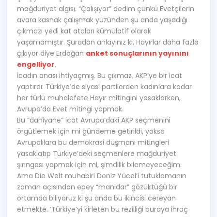
mağduriyet algısı. “Çalışıyor” dedim çünkü Evetçilerin
avara kasnak çalışmak yüzünden şu anda yaşadığı
çıkmazı yedi kat ataları kümülatif olarak
yaşamamıştır. Şuradan anlayınız ki, Hayırlar daha fazla
çıkıyor diye Erdoğan
anket sonuçlarının yayınını
engelliyor
.
İcadın anası ihtiyaçmış. Bu çıkmaz, AKP’ye bir icat
yaptırdı: Türkiye’de siyasi partilerden kadınlara kadar
her türlü muhalefete Hayır mitingini yasaklarken,
Avrupa’da Evet mitingi yapmak.
Bu “dahiyane” icat Avrupa’daki AKP seçmenini
örgütlemek için mi gündeme getirildi, yoksa
Avrupalılara bu demokrasi düşmanı mitingleri
yasaklatıp Türkiye’deki seçmenlere mağduriyet
şırıngası yapmak için mi, şimdilik bilemeyeceğim.
Ama Die Welt muhabiri Deniz Yücel’i tutuklamanın
zaman açısından epey “manidar” gözüktüğü bir
ortamda biliyoruz ki şu anda bu ikincisi cereyan
etmekte. ‘Türkiye’yi kirleten bu rezilliği buraya ihraç