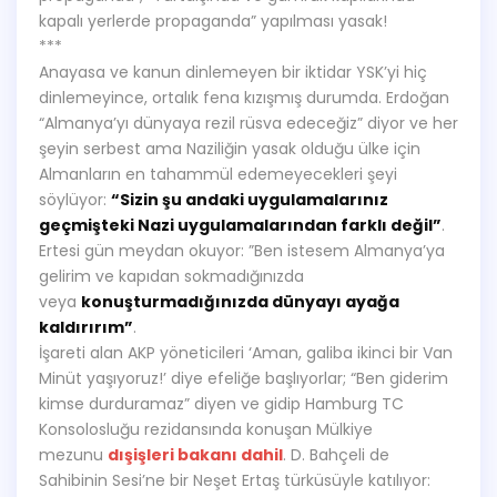
kapalı yerlerde propaganda” yapılması yasak!
***
Anayasa ve kanun dinlemeyen bir iktidar YSK’yi hiç
dinlemeyince, ortalık fena kızışmış durumda. Erdoğan
“Almanya’yı dünyaya rezil rüsva edeceğiz” diyor ve her
şeyin serbest ama Naziliğin yasak olduğu ülke için
Almanların en tahammül edemeyecekleri şeyi
söylüyor:
“Sizin şu andaki uygulamalarınız
geçmişteki Nazi uygulamalarından farklı değil”
.
Ertesi gün meydan okuyor: ”Ben istesem Almanya’ya
gelirim ve kapıdan sokmadığınızda
veya
konuşturmadığınızda dünyayı ayağa
kaldırırım”
.
İşareti alan AKP yöneticileri ‘Aman, galiba ikinci bir Van
Minüt yaşıyoruz!’ diye efeliğe başlıyorlar; “Ben giderim
kimse durduramaz” diyen ve gidip Hamburg TC
Konsolosluğu rezidansında konuşan Mülkiye
mezunu
dışişleri bakanı dahil
. D. Bahçeli de
Sahibinin Sesi’ne bir Neşet Ertaş türküsüyle katılıyor: