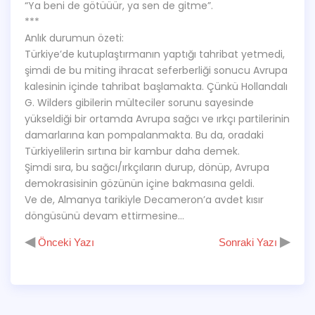
“Ya beni de götüüür, ya sen de gitme”.
***
Anlık durumun özeti:
Türkiye’de kutuplaştırmanın yaptığı tahribat yetmedi,
şimdi de bu miting ihracat seferberliği sonucu Avrupa
kalesinin içinde tahribat başlamakta. Çünkü Hollandalı
G. Wilders gibilerin mülteciler sorunu sayesinde
yükseldiği bir ortamda Avrupa sağcı ve ırkçı partilerinin
damarlarına kan pompalanmakta. Bu da, oradaki
Türkiyelilerin sırtına bir kambur daha demek.
Şimdi sıra, bu sağcı/ırkçıların durup, dönüp, Avrupa
demokrasisinin gözünün içine bakmasına geldi.
Ve de, Almanya tarikiyle Decameron’a avdet kısır
döngüsünü devam ettirmesine…
◀
▶
Önceki Yazı
Sonraki Yazı