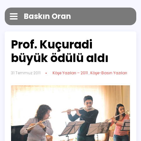
Baskın Oran
Prof. Kuçuradi
büyük ödülü aldı
31 Temmuz 2011
Köşe Yazıları – 2011
,
Köşe-Basın Yazıları