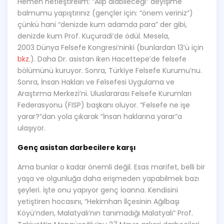
Hemen netleştirelim: “Alıp alabileceği” deyişime
balmumu yapıştırınız (gençler için: “önem veriniz”)
çünkü hani “denizde kum adamda para” der gibi,
denizde kum Prof. Kuçuradi’de ödül. Mesela,
2003 Dünya Felsefe Kongresi’ninki (bunlardan 13’ü için
bkz.
). Daha Dr. asistan iken Hacettepe’de felsefe
bölümünü kuruyor. Sonra, Türkiye Felsefe Kurumu’nu.
Sonra, İnsan Hakları ve Felsefesi Uygulama ve
Araştırma Merkezi’ni. Uluslararası Felsefe Kurumları
Federasyonu (FISP) başkanı oluyor. “Felsefe ne işe
yarar?”dan yola çıkarak “İnsan haklarına yarar”a
ulaşıyor.
Genç asistan darbecilere karşı
Ama bunlar o kadar önemli değil. Esas marifet, belli bir
yaşa ve olgunluğa daha erişmeden yapabilmek bazı
şeyleri. İşte onu yapıyor genç İoanna. Kendisini
yetiştiren hocasını, “Hekimhan İlçesinin Ağılbaşı
Köyü’nden, Malatyalı’nın tanımadığı Malatyalı” Prof.