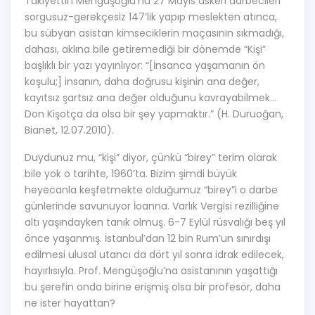
Takiyettin Mengüşoğlu’nu 27 Mayıs askeri darbecileri
sorgusuz-gerekçesiz 147’lik yapıp meslekten atınca,
bu sübyan asistan kimseciklerin maçasının sıkmadığı,
dahası, aklına bile getiremediği bir dönemde “Kişi”
başlıklı bir yazı yayınlıyor: “[İnsanca yaşamanın ön
koşulu;] insanın, daha doğrusu kişinin ana değer,
kayıtsız şartsız ana değer olduğunu kavrayabilmek…
Don Kişotça da olsa bir şey yapmaktır.” (H. Duruoğan,
Bianet, 12.07.2010).
Duydunuz mu, “kişi” diyor, çünkü “birey” terim olarak
bile yok o tarihte, 1960’ta. Bizim şimdi büyük
heyecanla keşfetmekte olduğumuz “birey”i o darbe
günlerinde savunuyor İoanna. Varlık Vergisi rezilliğine
altı yaşındayken tanık olmuş. 6-7 Eylül rüsvalığı beş yıl
önce yaşanmış. İstanbul’dan 12 bin Rum’un sınırdışı
edilmesi ulusal utancı da dört yıl sonra idrak edilecek,
hayırlısıyla. Prof. Mengüşoğlu’na asistanının yaşattığı
bu şerefin onda birine erişmiş olsa bir profesör, daha
ne ister hayattan?