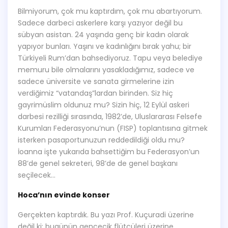
Bilmiyorum, çok mu kaptırdım, çok mu abartıyorum.
Sadece darbeci askerlere karşı yazıyor değil bu
sübyan asistan. 24 yaşında genç bir kadın olarak
yapıyor bunları. Yaşını ve kadınlığını bırak yahu; bir
Türkiyeli Rum’dan bahsediyoruz. Tapu veya belediye
memuru bile olmalarını yasakladığımız, sadece ve
sadece üniversite ve sanata girmelerine izin
verdiğimiz “vatandaş”lardan birinden. Siz hiç
gayrimüslim oldunuz mu? Sizin hiç, 12 Eylül askeri
darbesi rezilliği sırasında, 1982’de, Uluslararası Felsefe
Kurumları Federasyonu’nun (FISP) toplantısına gitmek
isterken pasaportunuzun reddedildiği oldu mu?
İoanna işte yukarıda bahsettiğim bu Federasyon’un
88’de genel sekreteri, 98’de de genel başkanı
seçilecek…
Hoca’nın evinde konser
Gerçekten kaptırdık. Bu yazı Prof. Kuçuradi üzerine
değil ki; bugünün gencecik flütçüleri üzerine.