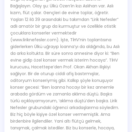
Bağışlayın. Olay şu: Ülkü Özen’in kızı Aslıhan var. Aslı
kızım, flüt çalar. Gençleri de evine toplar, öğretir.
Yaşları 12 ilâ 39 arasındaki bu takımdan “Lirik Nefesler”
adlı amatör bir grup da kurmuştur ve özellikle otistik
çocuklara konserler vermektedir
(www.liriknefesler.com). İşte, TİHV’nin toplantısına
giderlerken Ülkü uğrayıp İoanna’yı da aldığında, bu Aslı
da arka koltukta. Bir süre sonra annesine diyor ki: “Ben
evine gidip özel konser vermek isterim hocaya”. TİHV
kurucusu, Hacettepe’den Prof. Okan Akhan ilişkiyi
sağlıyor. Bir de oturup ciddi afiş bastırmışlar,
oditoryum konseriymiş gibi. Kalkıp şöyle konuşuyor
konser gecesi: “Ben İoanna hocayı bir kez annemle
arabada gördüm ve zamanla aklıma düştü. Başka
türlü açıklayamıyorum, ‘aklıma düştü’den başka. Lirik
Nefesler grubundaki öğrenci arkadaşlarıma söyledim.
Biz hiç böyle kişiye özel konser vermemiştik. Ama
birdenbire ilgilendiler. Yani altı flütçü gelmek,
tanışmak, çalmak istediler. Biz bu konserle, hocaya,