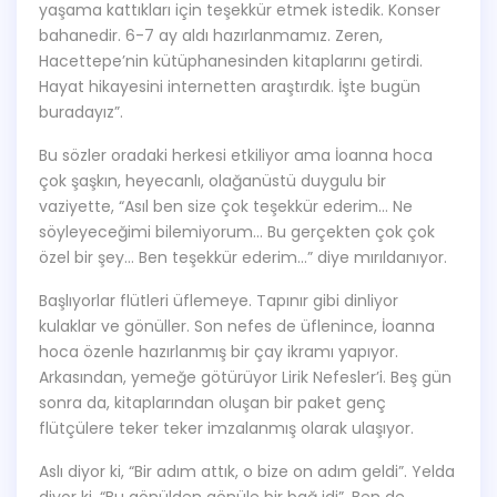
yaşama kattıkları için teşekkür etmek istedik. Konser
bahanedir. 6-7 ay aldı hazırlanmamız. Zeren,
Hacettepe’nin kütüphanesinden kitaplarını getirdi.
Hayat hikayesini internetten araştırdık. İşte bugün
buradayız”.
Bu sözler oradaki herkesi etkiliyor ama İoanna hoca
çok şaşkın, heyecanlı, olağanüstü duygulu bir
vaziyette, “Asıl ben size çok teşekkür ederim… Ne
söyleyeceğimi bilemiyorum… Bu gerçekten çok çok
özel bir şey… Ben teşekkür ederim…” diye mırıldanıyor.
Başlıyorlar flütleri üflemeye. Tapınır gibi dinliyor
kulaklar ve gönüller. Son nefes de üflenince, İoanna
hoca özenle hazırlanmış bir çay ikramı yapıyor.
Arkasından, yemeğe götürüyor Lirik Nefesler’i. Beş gün
sonra da, kitaplarından oluşan bir paket genç
flütçülere teker teker imzalanmış olarak ulaşıyor.
Aslı diyor ki, “Bir adım attık, o bize on adım geldi”. Yelda