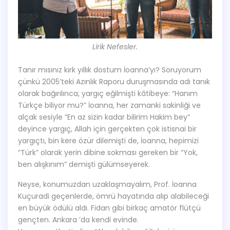
Lirik Nefesler.
Tanır mısınız kırk yıllık dostum İoanna’yı? Soruyorum
çünkü 2005’teki Azınlık Raporu duruşmasında adı tanık
olarak bağırılınca, yargıç eğilmişti kâtibeye: “Hanım
Türkçe biliyor mu?” İoanna, her zamanki sakinliği ve
alçak sesiyle “En az sizin kadar bilirim Hakim bey”
deyince yargıç, Allah için gerçekten çok istisnai bir
yargıçtı, bin kere özür dilemişti de, İoanna, hepimizi
“Türk” olarak yerin dibine sokması gereken bir “Yok,
ben alışkınım” demişti gülümseyerek.
Neyse, konumuzdan uzaklaşmayalım, Prof. İoanna
Kuçuradi geçenlerde, ömrü hayatında alıp alabileceği
en büyük ödülü aldı. Fidan gibi birkaç amatör flütçü
gençten. Ankara ’da kendi evinde.