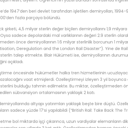
düşürmesin, diyelim. Öğrencimin yazısı bundan sonrasında İngiltere’
ere’de 1947’den beri devlet tarafından işletilen demiryolları, 1994
100’den fazla parçaya bölündü.
ck şirketi, 4,5 milyar sterlin değer biçilen demiryollarını 1,9 milyar
. Oysa sadece depolardaki mal varlıklarının değeri 2.9 sterlin olara
meden önce demiryollarının 1.6 milyar sterlinlik borcunun 1 milyarı
atisation, Deregulation and the London Rail Disaster”). Yine de 
 sterlin talep etmekte. Blair Hükümeti ise, demiryollarının durumunu
ini açıkladı.
ştirme öncesinde hükümetler halka tren hizmetlerinin ucuzlayaca
azalacağını vaat etmişlerdi. Özelleştirmeyi izleyen 3 yıl boyunc
 sterlini bulduğu tahmin edilmekte. Bu miktar, özelleştirmeden ön
 edilen sübvansiyon ortalamasının yaklaşık 2 katı.
z demiryollarında altyapı yatırımları yaklaşık beşte bire düştü. Öz
ların sadece yüzde 17’si yapılabildi (“British Rail: Take Back The Tr
şletme bol miktarda işçi çıkarınca, uzun vardiyalar elemanların dik