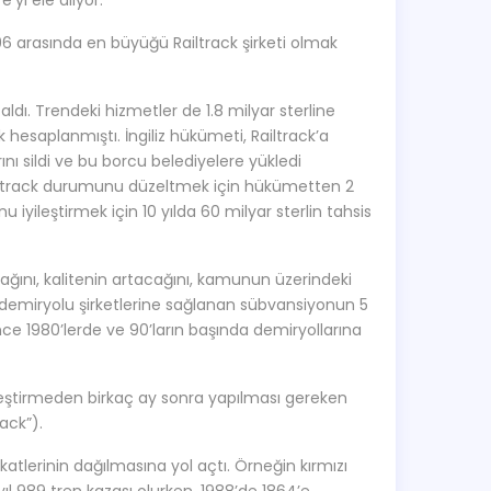
yi ele alıyor:
-96 arasında en büyüğü Railtrack şirketi olmak
a aldı. Trendeki hizmetler de 1.8 milyar sterline
k hesaplanmıştı. İngiliz hükümeti, Railtrack’a
nı sildi ve bu borcu belediyelere yükledi
Railtrack durumunu düzeltmek için hükümetten 2
 iyileştirmek için 10 yılda 60 milyar sterlin tahsis
ğını, kalitenin artacağını, kamunun üzerindeki
a demiryolu şirketlerine sağlanan sübvansiyonun 5
ce 1980’lerde ve 90’ların başında demiryollarına
elleştirmeden birkaç ay sonra yapılması gereken
ack”).
katlerinin dağılmasına yol açtı. Örneğin kırmızı