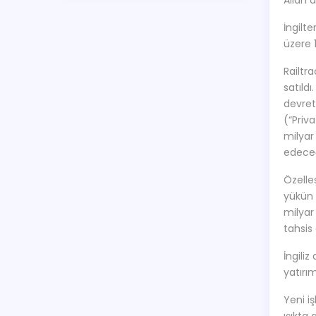
Allah 
İngilt
üzere 
Railtra
satıldı
devret
(“Priv
milyar
edeceğ
Özelle
yükün 
milyar
tahsis
İngili
yatırım
Yeni i