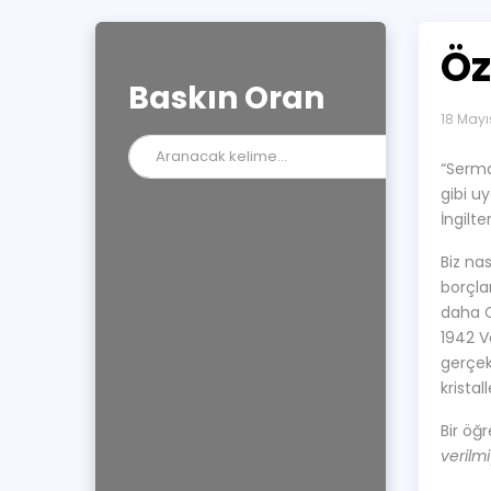
Öz
Baskın Oran
18 Mayı
“Sermay
gibi uy
İngilt
Biz nas
borçla
daha C
1942 V
gerçekl
krista
Bir öğ
verilmi