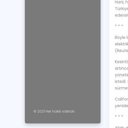
Hani, 
Türkiy
edersi
* * *
Böyle 
elektr
(Reute
Kesint
artınca
yöneti
istedi
sürmey
Califo
yenide
© 2021 Her hakkı saklıdır.
* * *