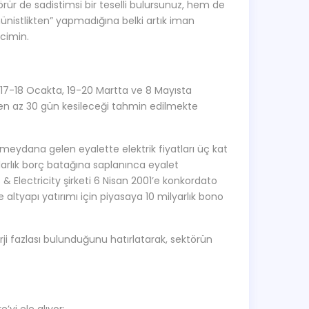
ür de sadistimsi bir teselli bulursunuz, hem de
münistlikten” yapmadığına belki artık iman
ncimin.
l 17-18 Ocakta, 19-20 Martta ve 8 Mayısta
e en az 30 gün kesileceği tahmin edilmekte
 meydana gelen eyalette elektrik fiyatları üç kat
 dolarlık borç batağına saplanınca eyalet
& Electricity şirketi 6 Nisan 2001’e konkordato
e altyapı yatırımı için piyasaya 10 milyarlık bono
erji fazlası bulunduğunu hatırlatarak, sektörün