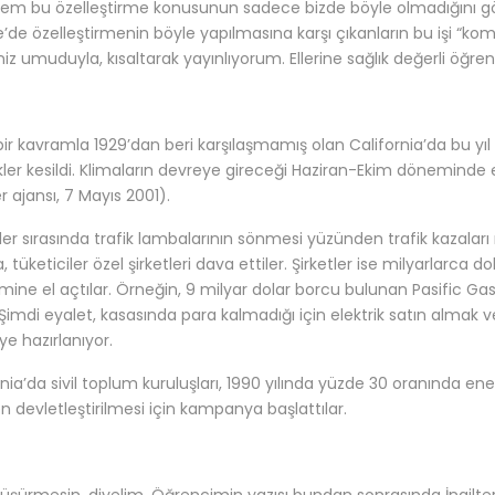
hem bu özelleştirme konusunun sadece bizde böyle olmadığını gör
e’de özelleştirmenin böyle yapılmasına karşı çıkanların bu işi “ko
niz umuduyla, kısaltarak yayınlıyorum. Ellerine sağlık değerli öğre
bir kavramla 1929’dan beri karşılaşmamış olan California’da bu yı
ikler kesildi. Klimaların devreye gireceği Haziran-Ekim dönemind
r ajansı, 7 Mayıs 2001).
iler sırasında trafik lambalarının sönmesi yüzünden trafik kazaları
, tüketiciler özel şirketleri dava ettiler. Şirketler ise milyarlarca
mine el açtılar. Örneğin, 9 milyar dolar borcu bulunan Pasific Gas 
. Şimdi eyalet, kasasında para kalmadığı için elektrik satın almak v
e hazırlanıyor.
rnia’da sivil toplum kuruluşları, 1990 yılında yüzde 30 oranında en
n devletleştirilmesi için kampanya başlattılar.