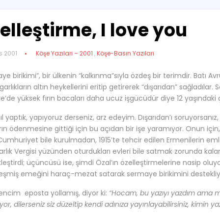
elleştirme, I love you
s 2001
Köşe Yazıları – 2001
,
Köşe-Basın Yazıları
e birikimi”, bir ülkenin “kalkınma”sıyla özdeş bir terimdir. Batı Av
garlıkların altın heykellerini eritip getirerek “dışarıdan” sağladıla
ere’de yüksek fırın bacaları daha ucuz işgücüdür diye 12 yaşındaki
ıl yaptık, yapıyoruz derseniz, arz edeyim. Dışarıdan’ı soruyorsanız, 
rın ödenmesine gittiği için bu açıdan bir işe yaramıyor. Onun için,
umhuriyet bile kurulmadan, 1915’te tehcir edilen Ermenilerin emlaki
arlık Vergisi yüzünden oturdukları evleri bile satmak zorunda kal
eştirdi; üçüncüsü ise, şimdi Özal’ın özelleştirmelerine nasip oluyor.
lleşmiş emeğini haraç-mezat satarak sermaye birikimini destekliyo
rencim eposta yollamış, diyor ki:
“Hocam, bu yazıyı yazdım ama 
yor, dilerseniz siz düzeltip kendi adınıza yayınlayabilirsiniz, kimin