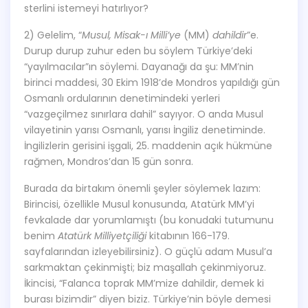
sterlini istemeyi hatırlıyor?
2) Gelelim, “
Musul, Misak-ı Milli’ye
(MM)
dahildir
”e.
Durup durup zuhur eden bu söylem Türkiye’deki
“yayılmacılar”ın söylemi. Dayanağı da şu: MM’nin
birinci maddesi, 30 Ekim 1918’de Mondros yapıldığı gün
Osmanlı ordularının denetimindeki yerleri
“vazgeçilmez sınırlara dahil” sayıyor. O anda Musul
vilayetinin yarısı Osmanlı, yarısı İngiliz denetiminde.
İngilizlerin gerisini işgali, 25. maddenin açık hükmüne
rağmen, Mondros’dan 15 gün sonra.
Burada da birtakım önemli şeyler söylemek lazım:
Birincisi, özellikle Musul konusunda, Atatürk MM’yi
fevkalade dar yorumlamıştı (bu konudaki tutumunu
benim
Atatürk Milliyetçiliği
kitabının 166-179.
sayfalarından izleyebilirsiniz). O güçlü adam Musul’a
sarkmaktan çekinmişti; biz maşallah çekinmiyoruz.
İkincisi, “Falanca toprak MM’mize dahildir, demek ki
burası bizimdir” diyen biziz. Türkiye’nin böyle demesi