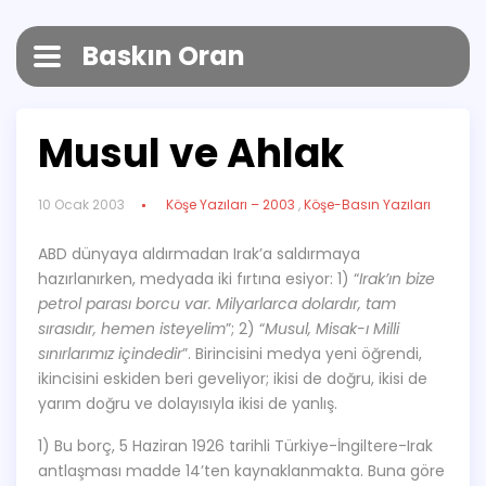
Baskın Oran
Musul ve Ahlak
10 Ocak 2003
Köşe Yazıları – 2003
,
Köşe-Basın Yazıları
ABD dünyaya aldırmadan Irak’a saldırmaya
hazırlanırken, medyada iki fırtına esiyor: 1) “
Irak’ın bize
petrol parası borcu var. Milyarlarca dolardır, tam
sırasıdır, hemen isteyelim
”; 2) “
Musul, Misak-ı Milli
sınırlarımız içindedir
”. Birincisini medya yeni öğrendi,
ikincisini eskiden beri geveliyor; ikisi de doğru, ikisi de
yarım doğru ve dolayısıyla ikisi de yanlış.
1) Bu borç, 5 Haziran 1926 tarihli Türkiye-İngiltere-Irak
antlaşması madde 14’ten kaynaklanmakta. Buna göre