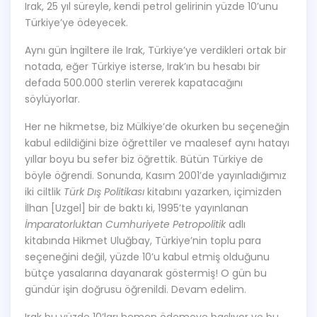
Irak, 25 yıl süreyle, kendi petrol gelirinin yüzde 10’unu
Türkiye’ye ödeyecek.
Aynı gün İngiltere ile Irak, Türkiye’ye verdikleri ortak bir
notada, eğer Türkiye isterse, Irak’ın bu hesabı bir
defada 500.000 sterlin vererek kapatacağını
söylüyorlar.
Her ne hikmetse, biz Mülkiye’de okurken bu seçeneğin
kabul edildiğini bize öğrettiler ve maalesef aynı hatayı
yıllar boyu bu sefer biz öğrettik. Bütün Türkiye de
böyle öğrendi. Sonunda, Kasım 2001’de yayınladığımız
iki ciltlik
Türk Dış Politikası
kitabını yazarken, içimizden
İlhan [Uzgel] bir de baktı ki, 1995’te yayınlanan
İmparatorluktan Cumhuriyete Petropolitik
adlı
kitabında Hikmet Uluğbay, Türkiye’nin toplu para
seçeneğini değil, yüzde 10’u kabul etmiş olduğunu
bütçe yasalarına dayanarak göstermiş! O gün bu
gündür işin doğrusu öğrenildi. Devam edelim.