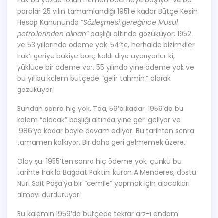
Irak bu yüzde 10’ları hemen ödemeye başlıyor ve bu
paralar 25 yılın tamamlandığı 1951’e kadar Bütçe Kesin
Hesap Kanununda “
Sözleşmesi gereğince Musul
petrollerinden alınan
” başlığı altında gözüküyor. 1952
ve 53 yıllarında ödeme yok. 54’te, herhalde bizimkiler
Irak’ı geriye bakiye borç kaldı diye uyarıyorlar ki,
yüklüce bir ödeme var. 55 yılında yine ödeme yok ve
bu yıl bu kalem bütçede “gelir tahmini” olarak
gözüküyor.
Bundan sonra hiç yok. Taa, 59’a kadar. 1959’da bu
kalem “alacak” başlığı altında yine geri geliyor ve
1986’ya kadar böyle devam ediyor. Bu tarihten sonra
tamamen kalkıyor. Bir daha geri gelmemek üzere.
Olay şu: 1955’ten sonra hiç ödeme yok, çünkü bu
tarihte Irak’la Bağdat Paktını kuran A.Menderes, dostu
Nuri Sait Paşa’ya bir “cemile” yapmak için alacakları
almayı durduruyor.
Bu kalemin 1959’da bütçede tekrar arz-ı endam