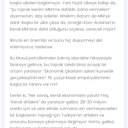
başka ülkeleri bağlamıyor. Yani hiçbir ülkeye kalkıp da,
“Şu toprak benim MM’me dahildir, bana vermelisin”
diyemezsin; alay ederler. Nitekim, Batum da MM’ye
dahil. Başka bir ülke çıksa da, örneğin Kars-Ardahan’ın
kendi MM’sine dahil olduğunu söylese, verecek miyiz?
İkincisi en önemlisi ve bunu hiç düşünmeyi akıl
edemiyoruz nedense:
Bu Musul petrollerinden kalmış alacaklar hikayesiyle
biraraya gelince, bu toprak talebi biraz acayip bir
ortam yaratıyor: “Ekonomik çıkarların askerî kuvvetle
gerçekleştirilmesi”. 19. yüzyıl klasik emperyalizminin
başka bir tanımı var mı?
Derler ki, “Her savaş, kendi ekonomisini yaratır”mış.
“Kendi ahlakını” da yaratıyor galiba. 28-30 milyon
sterlin için ve asla elinde tutmana izin vermeyecekleri
bir başkasının toprağı için Türkiye’nin ahlakını ve
onurunu borsaya çıkarmaya değmiyor. Hatta, galiba,