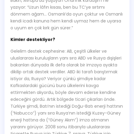
Bakın, Avrupa’da yaşayan Ohannik kardaşım ne
yazıyor: “Uzun lâfın kısası, ben bu TC’ye sırtımı
dönmem ağam… Osmanlı’da oyun çoktur ve Osmanlı
kendi icadı kanuna hem kendi uymaz hem de uyarsa
o uyum en çok kırk gün sürer.”
Kimler destekliyor?
Gelelim destek cephesine: AB, çeşitli ülkeler ve
uluslararası kuruluşların yanı sıra ABD ve Rusya dışişleri
bakanları dünyada ilk defa olarak bir imzaya ayakta
dikilip ortak destek verdiler. ABD iki tarafı barıştırmak
istiyor da, Rusya? Veriyor çünkü şimdiye kadar
Kafkaslardaki gücünü bura ülkelerini kavga
ettirmekten alıyordu, böyle devam ederse kendine
edeceğini gördü. Artık bölgede ticari çıkarları önde.
Türkiye şimdi, Batı’nın istediği Doğu-Batı enerji hattının
(“Nabucco”) yanı sıra Rusya’nın istediği Kuzey-Güney
enerji hattına da (“Güney Akım”) imza atmanın
yararını görüyor. 2008 sonu itibarıyla uluslararası
ticarette Rusya için Türkiye 7. sıraya, Türkiye için