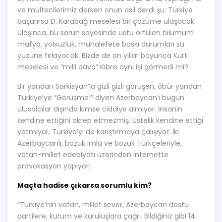
ve mültecilerimiz derken onun asıl derdi şu: Türkiye
başarırsa D. Karabağ meselesi bir çözüme ulaşacak.
Ulaşınca, bu sorun sayesinde üstü örtülen bilumum
mafya, yolsuzluk, muhalefete baskı durumları su
yüzüne fırlayacak. Bizde de on yıllar boyunca Kürt
meselesi ve “milli dava” Kıbrıs aynı işi görmedi mi?
Bir yandan Sarkisyan’la gizli gizli görüşen, öbür yandan
Türkiye’ye “Görüşme!” diyen Azerbaycan’ı bugün
ulusalcılar dışında kimse ciddiye almıyor. İnsanın
kendine ettiğini akrep etmezmiş. Üstelik kendine ettiği
yetmiyor, Türkiye’yi de karıştırmaya çalışıyor. İki
Azerbaycanlı, bozuk imla ve bozuk Türkçeleriyle,
vatan-millet edebiyatı üzerinden internette
provokasyon yapıyor:
Maçta hadise çıkarsa sorumlu kim?
“Türkiye’nin vatan, millet sever, Azerbaycan dostu
partilere, kurum ve kuruluşlara çağrı. Bildiğiniz gibi 14