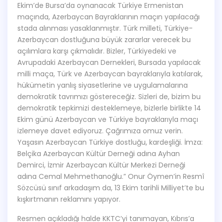
Ekim’de Bursa’da oynanacak Türkiye Ermenistan
maçında, Azerbaycan Bayraklarının maçın yapılacağı
stada alınması yasaklanmıştır. Türk milleti, Türkiye-
Azerbaycan dostluğuna büyük zararlar verecek bu
açılımlara karşı çıkmalıdır. Bizler, Türkiyedeki ve
Avrupadaki Azerbaycan Dernekleri, Bursada yapılacak
milli maça, Türk ve Azerbaycan bayraklarıyla katılarak,
hükümetin yanlış siyasetlerine ve uygulamalarına
demokratik tavrımızı göstereceğiz. Sizleri de, bizim bu
demokratik tepkimizi desteklemeye, bizlerle birlikte 14
Ekim günü Azerbaycan ve Türkiye bayraklarıyla maçı
izlemeye davet ediyoruz. Çağrımıza omuz verin.
Yaşasın Azerbaycan Türkiye dostluğu, kardeşliği. İmza:
Belçika Azerbaycan Kültür Derneği adına Ayhan
Demirci, İzmir Azerbaycan Kültür Merkezi Derneği
adına Cemal Mehmethanoğlu.” Onur Öymen’in Resmî
Sözcüsü sınıf arkadaşım da, 13 Ekim tarihli Milliyet’te bu
kışkırtmanın reklamını yapıyor.
Resmen açıkladığı halde KKTC’yi tanımayan, Kıbrıs’a