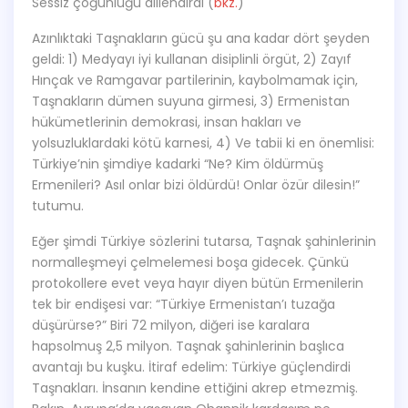
Sessiz çoğunluğu dillendirdi (
bkz.
)
Azınlıktaki Taşnakların gücü şu ana kadar dört şeyden
geldi: 1) Medyayı iyi kullanan disiplinli örgüt, 2) Zayıf
Hınçak ve Ramgavar partilerinin, kaybolmamak için,
Taşnakların dümen suyuna girmesi, 3) Ermenistan
hükümetlerinin demokrasi, insan hakları ve
yolsuzluklardaki kötü karnesi, 4) Ve tabii ki en önemlisi:
Türkiye’nin şimdiye kadarki “Ne? Kim öldürmüş
Ermenileri? Asıl onlar bizi öldürdü! Onlar özür dilesin!”
tutumu.
Eğer şimdi Türkiye sözlerini tutarsa, Taşnak şahinlerinin
normalleşmeyi çelmelemesi boşa gidecek. Çünkü
protokollere evet veya hayır diyen bütün Ermenilerin
tek bir endişesi var: “Türkiye Ermenistan’ı tuzağa
düşürürse?” Biri 72 milyon, diğeri ise karalara
hapsolmuş 2,5 milyon. Taşnak şahinlerinin başlıca
avantajı bu kuşku. İtiraf edelim: Türkiye güçlendirdi
Taşnakları. İnsanın kendine ettiğini akrep etmezmiş.