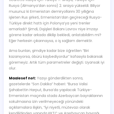
Rusya (Almanya’dan sonra) 2. sıraya yükseldi. Biliyor
musunuz ki Ermenistan demiryollarını 30 yıllığına
işleten Rus şirketi, Ermenistan’dan geçireceği Rusya-
Türkiye direkt hattı için Polonya’ya yeni trenler
ısmarladı? Şimdi, Dışişleri Bakanı Lavrov niye imzayı
görene kadar arkada dikilip bekledi, anlatabildim mi?
Eğer herkesin çıkarınaysa, o iş sağlam demektir.
Ama bunları, şimdiye kadar bize öğretilen “Biri
kazanıyorsa, öbürü kaybediyordur” kafasıyla bakarsak
göremeyiz. Artık tüm parametreler değişti. Uyansak iyi
olur.
Maalesef not:
Yazıyı gönderdikten sonra,
gazetelerde “Son Dakika” haberi: “Bursa Valisi
Şahabettin Harput, Bursa’da yapılacak Türkiye-
Ermenistan maçında stada Azerbaycan bayraklarının
sokulmasına izin verilmeyeceği yönündeki
açıklamalara ilişkin, “İyi niyetli, mütevazı olarak
kendiliğinden yanında KKTC ve Azerbaycan bayrağı