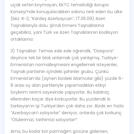
uçak seferi koymayan, KKTC temsilciliği Avrupa
Konseyi’nde konuşulacakken salonu terk eden bu ülke
(bkz. R-2, “Kardeş Azerbaycan”, 17.05.09) Azeri
Taşnaklarıyla dolu. Şimdi Ermeni Taşnaklarına
geçebiliriz, yani Türk ve Azeri Taşnaklarının koalisyon
ortaklarına:
3) Taşnaklar: Temas ede ede öğrendik, “Diaspora”
deyince tek bir blok anlamak çok yanlışmış. Türkiye-
Ermenistan normalleşmesini engellemek isteyenler,
Taşnak partisinin içindeki şahinler grubu. Çünkü
Ermenistan’da (aynen bizdeki İslamcılar gibi) yüzde 6-
8 arası oy alan partileriyle yapamadıkları etkiyi
Soykırım terimi sayesinde yapıyorlar. Bu kaldıraç
ellerinden kaçar diye korkuyorlar. Bu yüzdendir ki
Sarkisyan’ın işi Türkiye’den çok daha zor. Bizde en fazla
“Azerbaycan’ı satıyorlar” deniyor, onlarda çok korkunç:
“Ölülerimizi, tarihimizi satıyorlar!”
Ama, bu kadar kör parmağım gözüne gidersen,