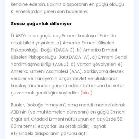
kendine edersin. Bakınız diasporanın en güçlü olduğu
K. Amerika’dan gelen son haberlere:
Sessiz çoğunluk dilleniyor
1) ABD’nin en güçlü beş Ermeni kuruluşu 1 Ekim’de
ortak bildiri yayınladı: a) Amerika Ermeni Kiliseleri
Piskoposluğu-Doğu (DACA-E), b) Amerika Ermeni
Kiliseleri Piskoposluğu-Batı(DACA-W), c) Ermeni Genel
Yardımlaşma Birliği (AGBU), d) Vartan Şövalyeleri, e)
Amerika Ermeni Asamblesi (AAA). Sarkisyan’a destek
verdiler ve Türkiye’nin birçok devlet ve uluslararası
kuruluş tarafından garanti edilen tutumuna bu sefer
güvenmek gerektiğini söylediler (
bkz.
).
Bunlar, “sokağa inmeyen”, ama maddi manevi olarak
ABD’nin (ve muhtemelen dünyanın) en güçlü Ermeni
örgütleri. Oradaki Ermeni nüfusunun en az yüzde 50-
60’ını temsil ediyorlar. Bu ortak bildiri, Taşnak
etkisindeki diasporanın gözünü açtı.