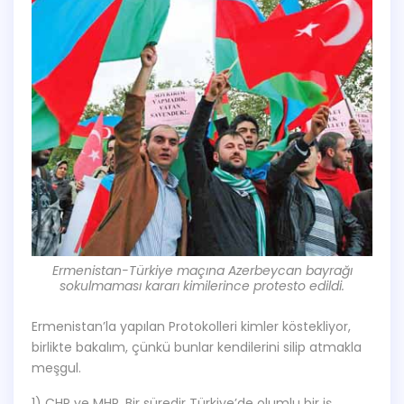
Ermenistan-Türkiye maçına Azerbeycan bayrağı
sokulmaması kararı kimilerince protesto edildi.
Ermenistan’la yapılan Protokolleri kimler köstekliyor,
birlikte bakalım, çünkü bunlar kendilerini silip atmakla
meşgul.
1) CHP ve MHP. Bir süredir Türkiye’de olumlu bir iş