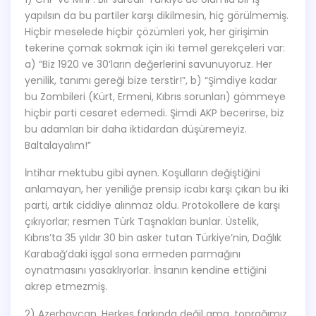
yapılsın da bu partiler karşı dikilmesin, hiç görülmemiş.
Hiçbir meselede hiçbir çözümleri yok, her girişimin
tekerine çomak sokmak için iki temel gerekçeleri var:
a) “Biz 1920 ve 30’ların değerlerini savunuyoruz. Her
yenilik, tanımı gereği bize terstir!”, b) “Şimdiye kadar
bu Zombileri (Kürt, Ermeni, Kıbrıs sorunları) gömmeye
hiçbir parti cesaret edemedi. Şimdi AKP becerirse, biz
bu adamları bir daha iktidardan düşüremeyiz.
Baltalayalım!”
İntihar mektubu gibi aynen. Koşulların değiştiğini
anlamayan, her yeniliğe prensip icabı karşı çıkan bu iki
parti, artık ciddiye alınmaz oldu. Protokollere de karşı
çıkıyorlar; resmen Türk Taşnakları bunlar. Üstelik,
Kıbrıs’ta 35 yıldır 30 bin asker tutan Türkiye’nin, Dağlık
Karabağ’daki işgal sona ermeden parmağını
oynatmasını yasaklıyorlar. İnsanın kendine ettiğini
akrep etmezmiş.
2) Azerbaycan. Herkes farkında değil ama, toprağımız