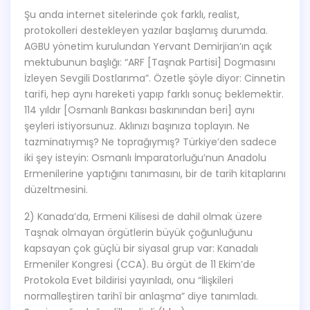
Şu anda internet sitelerinde çok farklı, realist,
protokolleri destekleyen yazılar başlamış durumda.
AGBU yönetim kurulundan Yervant Demirjian’ın açık
mektubunun başlığı: “ARF [Taşnak Partisi] Dogmasını
İzleyen Sevgili Dostlarıma”. Özetle şöyle diyor: Cinnetin
tarifi, hep aynı hareketi yapıp farklı sonuç beklemektir.
114 yıldır [Osmanlı Bankası baskınından beri] aynı
şeyleri istiyorsunuz. Aklınızı başınıza toplayın. Ne
tazminatıymış? Ne toprağıymış? Türkiye’den sadece
iki şey isteyin: Osmanlı İmparatorluğu’nun Anadolu
Ermenilerine yaptığını tanımasını, bir de tarih kitaplarını
düzeltmesini.
2) Kanada’da, Ermeni Kilisesi de dahil olmak üzere
Taşnak olmayan örgütlerin büyük çoğunluğunu
kapsayan çok güçlü bir siyasal grup var: Kanadalı
Ermeniler Kongresi (CCA). Bu örgüt de 11 Ekim’de
Protokola Evet bildirisi yayınladı, onu “İlişkileri
normalleştiren tarihî bir anlaşma” diye tanımladı.