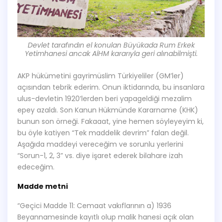
Devlet tarafındın el konulan Büyükada Rum Erkek
Yetimhanesi ancak AİHM kararıyla geri alınabilmişti.
AKP hükümetini gayrimüslim Türkiyeliler (GM’ler)
açısından tebrik ederim. Onun iktidarında, bu insanlara
ulus-devletin 1920’lerden beri yapageldiği mezalim
epey azaldı. Son Kanun Hükmünde Kararname (KHK)
bunun son örneği. Fakaaat, yine hemen söyleyeyim ki,
bu öyle katiyen “Tek maddelik devrim” falan değil.
Aşağıda maddeyi vereceğim ve sorunlu yerlerini
“Sorun-1, 2, 3” vs. diye işaret ederek bilahare izah
edeceğim.
Madde metni
“Geçici Madde 11: Cemaat vakıflarının a) 1936
Beyannamesinde kayıtlı olup malik hanesi açık olan