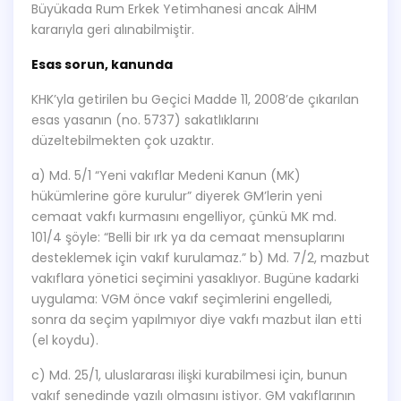
Büyükada Rum Erkek Yetimhanesi ancak AİHM
kararıyla geri alınabilmiştir.
Esas sorun, kanunda
KHK’yla getirilen bu Geçici Madde 11, 2008’de çıkarılan
esas yasanın (no. 5737) sakatlıklarını
düzeltebilmekten çok uzaktır.
a) Md. 5/1 “Yeni vakıflar Medeni Kanun (MK)
hükümlerine göre kurulur” diyerek GM’lerin yeni
cemaat vakfı kurmasını engelliyor, çünkü MK md.
101/4 şöyle: “Belli bir ırk ya da cemaat mensuplarını
desteklemek için vakıf kurulamaz.” b) Md. 7/2, mazbut
vakıflara yönetici seçimini yasaklıyor. Bugüne kadarki
uygulama: VGM önce vakıf seçimlerini engelledi,
sonra da seçim yapılmıyor diye vakfı mazbut ilan etti
(el koydu).
c) Md. 25/1, uluslararası ilişki kurabilmesi için, bunun
vakıf senedinde yazılı olmasını istiyor. GM vakıflarının