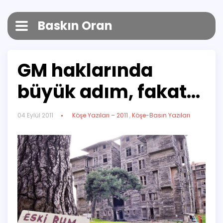
Baskın Oran
GM haklarında
büyük adım, fakat…
04 Eylül 2011
Köşe Yazıları – 2011
,
Köşe-Basın Yazıları