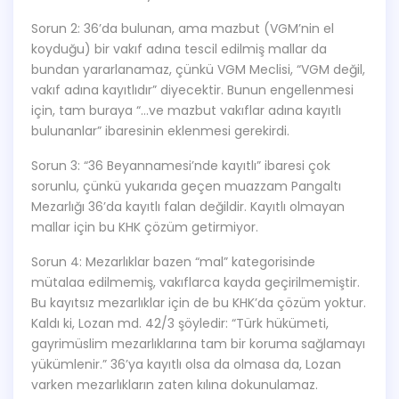
Sorun 2: 36’da bulunan, ama mazbut (VGM’nin el
koyduğu) bir vakıf adına tescil edilmiş mallar da
bundan yararlanamaz, çünkü VGM Meclisi, “VGM değil,
vakıf adına kayıtlıdır” diyecektir. Bunun engellenmesi
için, tam buraya “…ve mazbut vakıflar adına kayıtlı
bulunanlar” ibaresinin eklenmesi gerekirdi.
Sorun 3: “36 Beyannamesi’nde kayıtlı” ibaresi çok
sorunlu, çünkü yukarıda geçen muazzam Pangaltı
Mezarlığı 36’da kayıtlı falan değildir. Kayıtlı olmayan
mallar için bu KHK çözüm getirmiyor.
Sorun 4: Mezarlıklar bazen “mal” kategorisinde
mütalaa edilmemiş, vakıflarca kayda geçirilmemiştir.
Bu kayıtsız mezarlıklar için de bu KHK’da çözüm yoktur.
Kaldı ki, Lozan md. 42/3 şöyledir: “Türk hükümeti,
gayrimüslim mezarlıklarına tam bir koruma sağlamayı
yükümlenir.” 36’ya kayıtlı olsa da olmasa da, Lozan
varken mezarlıkların zaten kılına dokunulamaz.