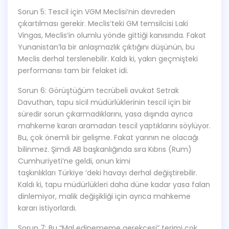
Sorun 5: Tescil için VGM Meclisi’nin devreden
çıkartılması gerekir. Meclis’teki GM temsilcisi Laki
Vingas, Meclis’in olumlu yönde gittiği kanısında. Fakat
Yunanistan’la bir anlaşmazlık çıktığını düşünün, bu
Meclis derhal terslenebilir. Kaldı ki, yakın geçmişteki
performansı tam bir felaket idi.
Sorun 6: Görüştüğüm tecrübeli avukat Setrak
Davuthan, tapu sicil müdürlüklerinin tescil için bir
süredir sorun çıkarmadıklarını, yasa dışında ayrıca
mahkeme kararı aramadan tescil yaptıklarını söylüyor.
Bu, çok önemli bir gelişme. Fakat yarının ne olacağı
bilinmez. Şimdi AB başkanlığında sıra Kıbrıs (Rum)
Cumhuriyeti’ne geldi, onun kimi
taşkınlıkları Türkiye ’deki havayı derhal değiştirebilir.
Kaldı ki, tapu müdürlükleri daha düne kadar yasa falan
dinlemiyor, malik değişikliği için ayrıca mahkeme
kararı istiyorlardı.
Sorun 7: Bu “Mal edinememe gerekçesi” terimi çok