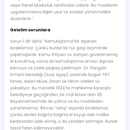
veya Genel Müdürlük tarafından ödenir. Bu maddenin
uygulanmasına ilişkin usul ve esaslar yönetmelikle
düzenlenir.”
Gelelim sorunlara
Sorun 1: Bir defa, “kamulaştırma”lar dışarıda
bırakılamaz. Çünkü bunlar bir tür gasp biçiminde
yapılmışlardır. Kamu ihtiyacı vs. katiyen gözetilmemiş,
el konulmuş, sonra da kamulaştırma amacı dışında
kamuya ve özele peşkeş çekilmiştir. Ör. Pangaltı
Ermeni Mezarlığı (Surp Agop) üzerinde bugün TRT
binası, Askeri Müze, Divan ve Hilton otelleri vs.
yükseliyor. Bu mezarlık 1934’te mahkeme kararıyla
belediyeye geçtiğinden, bir mal listesi olan 36
Beyannamesi’nde de yoktur ve bu maddeden
yararlanamaz. İkincisi, “satış” dışarıda bırakılamaz,
çünkü devlet bağırta bağırta el koyup eski malike
bedavadan iade etmiş, o da yeniden satmıştır. Bunlar
tescil falan edilmeyecektir.