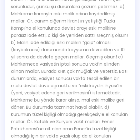
sorunludur, çünkü şu durumlara çözüm getirmez: a)
Mahkeme kararıyla eski malik adına kaydedilmiş
mallar. Ör. canım ciğerim Hrant’ın yetiştiği Tuzla
Kampı’na el konulunca devlet orayı eski malikine
parasız iade etti, o kişi de yeniden sattı. Geçmiş olsun!
b) Malın iade edildiği eski malikin “gaip” olması
(kaybolması) durumunda kayyuma devredilen ve 10
yıl sonra da devlete geçen mallar. Geçmiş olsun! c)
Mahkemece vasiyetin iptali sonucu vakfın elinden
alınan mallar. Burada KHK çok muğlak ve yetersiz. Bazı
durumlarda, vasiyet sonucu vakfa tescil edilen bir
mala devlet dava açmakta ve “eski kaydın ihyası”nı
(yani, vasiyet edene geri verilmesini) istemektedir.
Mahkeme bu yönde karar alırsa, mal eski malike geri
döner. Bu durumda tazminat hayal olabilir. d)
Kurumun tüzel kişiliği olmadığı gerekçesiyle el konulan
mallar. Ör. Katolik ve Süryani vakıf malları. Fener
Patrikhanesi’ne ait olan ama Fener’in tüzel kişiliği
olmadığı için bir vakfa yazılı olup da el konulan