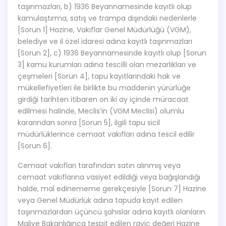
taşınmazları, b) 1936 Beyannamesinde kayıtlı olup
kamulaştırma, satış ve trampa dışındaki nedenlerle
[Sorun 1] Hazine, Vakıflar Genel Müdürlüğü (VGM),
belediye ve il özel idaresi adına kayıtlı taşınmazları
[Sorun 2], c) 1936 Beyannamesinde kayıtlı olup [Sorun
3] kamu kurumları adına tescilli olan mezarlıkları ve
çeşmeleri [Sorun 4], tapu kayıtlarındaki hak ve
mükellefiyetleri ile birlikte bu maddenin yürürlüğe
girdiği tarihten itibaren on iki ay içinde müracaat
edilmesi halinde, Meclis’in (VGM Meclisi) olumlu
kararından sonra [Sorun 5], ilgili tapu sicil
müdürlüklerince cemaat vakıfları adına tescil edilir
[Sorun 6].
Cemaat vakıfları tarafından satın alınmış veya
cemaat vakıflarına vasiyet edildiği veya bağışlandığı
halde, mal edinememe gerekçesiyle [Sorun 7] Hazine
veya Genel Müdürlük adına tapuda kayıt edilen
taşınmazlardan üçüncü şahıslar adına kayıtlı olanların
Maliye Bakanlığınca tespit edilen rayiç değeri Hazine