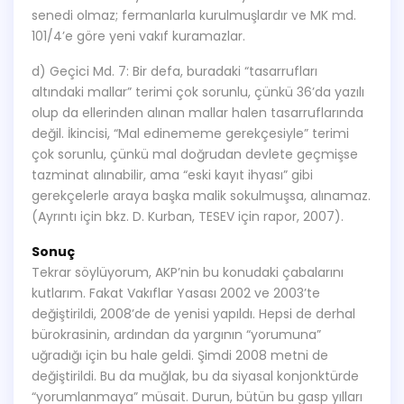
senedi olmaz; fermanlarla kurulmuşlardır ve MK md.
101/4’e göre yeni vakıf kuramazlar.
d) Geçici Md. 7: Bir defa, buradaki “tasarrufları
altındaki mallar” terimi çok sorunlu, çünkü 36’da yazılı
olup da ellerinden alınan mallar halen tasarruflarında
değil. İkincisi, “Mal edinememe gerekçesiyle” terimi
çok sorunlu, çünkü mal doğrudan devlete geçmişse
tazminat alınabilir, ama “eski kayıt ihyası” gibi
gerekçelerle araya başka malik sokulmuşsa, alınamaz.
(Ayrıntı için bkz. D. Kurban, TESEV için rapor, 2007).
Sonuç
Tekrar söylüyorum, AKP’nin bu konudaki çabalarını
kutlarım. Fakat Vakıflar Yasası 2002 ve 2003’te
değiştirildi, 2008’de de yenisi yapıldı. Hepsi de derhal
bürokrasinin, ardından da yargının “yorumuna”
uğradığı için bu hale geldi. Şimdi 2008 metni de
değiştirildi. Bu da muğlak, bu da siyasal konjonktürde
“yorumlanmaya” müsait. Durun, bütün bu gasp yılları