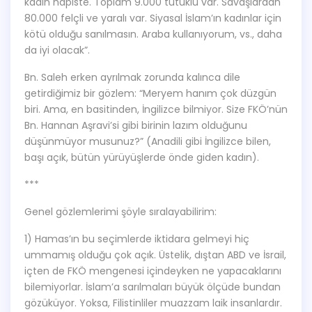
kadın hapiste. Toplam 9.000 tutuklu var. Savaşlardan
80.000 felçli ve yaralı var. Siyasal İslam’ın kadınlar için
kötü olduğu sanılmasın. Araba kullanıyorum, vs., daha
da iyi olacak”.
Bn. Saleh erken ayrılmak zorunda kalınca dile
getirdiğimiz bir gözlem: “Meryem hanım çok düzgün
biri. Ama, en basitinden, İngilizce bilmiyor. Size FKÖ’nün
Bn. Hannan Aşravi’si gibi birinin lazım olduğunu
düşünmüyor musunuz?” (Anadili gibi İngilizce bilen,
başı açık, bütün yürüyüşlerde önde giden kadın).
***
Genel gözlemlerimi şöyle sıralayabilirim:
1) Hamas’ın bu seçimlerde iktidara gelmeyi hiç
ummamış olduğu çok açık. Üstelik, dıştan ABD ve İsrail,
içten de FKÖ mengenesi içindeyken ne yapacaklarını
bilemiyorlar. İslam’a sarılmaları büyük ölçüde bundan
gözüküyor. Yoksa, Filistinliler muazzam laik insanlardır.