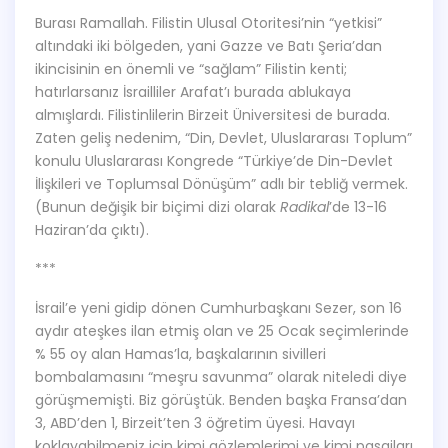
Burası Ramallah. Filistin Ulusal Otoritesi’nin “yetkisi”
altındaki iki bölgeden, yani Gazze ve Batı Şeria’dan
ikincisinin en önemli ve “sağlam” Filistin kenti;
hatırlarsanız İsrailliler Arafat’ı burada ablukaya
almışlardı. Filistinlilerin Birzeit Üniversitesi de burada.
Zaten geliş nedenim, “Din, Devlet, Uluslararası Toplum”
konulu Uluslararası Kongrede “Türkiye’de Din-Devlet
İlişkileri ve Toplumsal Dönüşüm” adlı bir tebliğ vermek.
(Bunun değişik bir biçimi dizi olarak
Radikal
’de 13-16
Haziran’da çıktı).
***
İsrail’e yeni gidip dönen Cumhurbaşkanı Sezer, son 16
aydır ateşkes ilan etmiş olan ve 25 Ocak seçimlerinde
% 55 oy alan Hamas’la, başkalarının sivilleri
bombalamasını “meşru savunma” olarak niteledi diye
görüşmemişti. Biz görüştük. Benden başka Fransa’dan
3, ABD’den 1, Birzeit’ten 3 öğretim üyesi. Havayı
koklayabilmeniz için kimi gözlemlerimi ve kimi pasajları