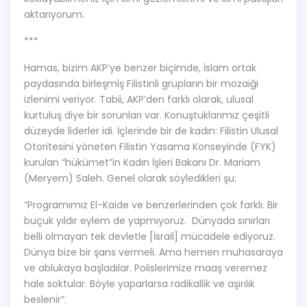
aktarıyorum.
***
Hamas, bizim AKP’ye benzer biçimde, İslam ortak
paydasında birleşmiş Filistinli grupların bir mozaiği
izlenimi veriyor. Tabii, AKP’den farklı olarak, ulusal
kurtuluş diye bir sorunları var. Konuştuklarımız çeşitli
düzeyde liderler idi. İçlerinde bir de kadın: Filistin Ulusal
Otoritesini yöneten Filistin Yasama Konseyinde (FYK)
kurulan “hükümet”in Kadın İşleri Bakanı Dr. Mariam
(Meryem) Saleh. Genel olarak söyledikleri şu:
“Programımız El-Kaide ve benzerlerinden çok farklı. Bir
buçuk yıldır eylem de yapmıyoruz. Dünyada sınırları
belli olmayan tek devletle [İsrail] mücadele ediyoruz.
Dünya bize bir şans vermeli. Ama hemen muhasaraya
ve ablukaya başladılar. Polislerimize maaş veremez
hale soktular. Böyle yaparlarsa radikallik ve aşırılık
beslenir”.