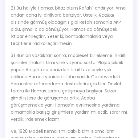
2) Bu haliyle Hamas, biraz bizim Refah’ı andırıyor. Ama
ondan daha iyi dinliyora benziyor. Üstelik,
Radikal
dizisinde görmüş olacağınız gibi Refah zamanla AKP
oldu, şimdi o da dönüşüyor. Hamas da dönüşecek.
İktidar ehlileştirir. Yeter ki, bombalamalarla veya
tecritlerle radikalleştirilmesin.
3) Bunları yazdıktan sonra, maalesef bir ekleme: İsrailli
şahinler malum filmi yine vizyona soktu. Plajda piknik
yapan 8 kişilik aile denizden İsrail füzeleriyle yok
edilince Hamas yeniden silaha sarıldı. Cezaevindeki
Hamaslılar referanduma desteklerini çektiler. Devlet
terörü ile Hamas terörü çatışmaya başlıyor. Sezer
şimdi istese de görüşemez artık. Acaba
görüşmemekle yani Hamas’ın evrilmesine yardımcı
olmamakla barışçı girişimlere yardım mı ettik, zarar mı
verdik, irdelemek lazım.
Ve, 1920 Modeli Kemalizm icabı bizim İslamcıların