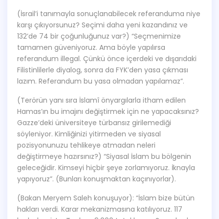
(İsrail’i tanımayla sonuçlanabilecek referanduma niye
karşı çıkıyorsunuz? Seçimi daha yeni kazandınız ve
132’de 74 bir çoğunluğunuz var?) “Seçmenimize
tamamen güveniyoruz. Ama böyle yapılırsa
referandum illegal. Çünkü önce içerdeki ve dışarıdaki
Filistinlilerle diyalog, sonra da FYK’den yasa çıkması
lazım. Referandum bu yasa olmadan yapılamaz”.
(Terörün yanı sıra İslamî önyargılarla itham edilen
Hamas’ın bu imajını değiştirmek için ne yapacaksınız?
Gazze’deki üniversiteye türbansız girilemediği
söyleniyor. Kimliğinizi yitirmeden ve siyasal
pozisyonunuzu tehlikeye atmadan neleri
değiştirmeye hazırsınız?) “Siyasal İslam bu bölgenin
geleceğidir. Kimseyi hiçbir şeye zorlamıyoruz. İknayla
yapıyoruz”. (Bunları konuşmaktan kaçınıyorlar).
(Bakan Meryem Saleh konuşuyor): “İslam bize bütün
hakları verdi. Karar mekanizmasına katılıyoruz. 117