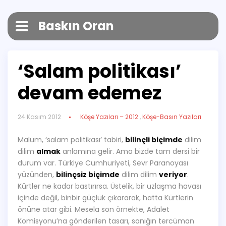
Baskın Oran
‘Salam politikası’
devam edemez
24 Kasım 2012
Köşe Yazıları – 2012
,
Köşe-Basın Yazıları
Malum, ‘salam politikası’ tabiri,
bilinçli biçimde
dilim
dilim
almak
anlamına gelir. Ama bizde tam dersi bir
durum var. Türkiye Cumhuriyeti, Sevr Paranoyası
yüzünden,
bilinçsiz biçimde
dilim dilim
veriyor
.
Kürtler ne kadar bastırırsa. Üstelik, bir uzlaşma havası
içinde değil, binbir güçlük çıkararak, hatta Kürtlerin
önüne atar gibi. Mesela son örnekte, Adalet
Komisyonu’na gönderilen tasarı, sanığın tercüman