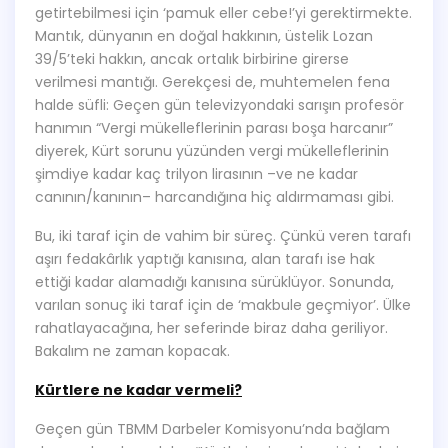
getirtebilmesi için ‘pamuk eller cebe!’yi gerektirmekte.
Mantık, dünyanın en doğal hakkının, üstelik Lozan
39/5’teki hakkın, ancak ortalık birbirine girerse
verilmesi mantığı. Gerekçesi de, muhtemelen fena
halde süfli: Geçen gün televizyondaki sarışın profesör
hanımın “Vergi mükelleflerinin parası boşa harcanır”
diyerek, Kürt sorunu yüzünden vergi mükelleflerinin
şimdiye kadar kaç trilyon lirasının –ve ne kadar
canının/kanının– harcandığına hiç aldırmaması gibi.
Bu, iki taraf için de vahim bir süreç. Çünkü veren tarafı
aşırı fedakârlık yaptığı kanısına, alan tarafı ise hak
ettiği kadar alamadığı kanısına sürüklüyor. Sonunda,
varılan sonuç iki taraf için de ‘makbule geçmiyor’. Ülke
rahatlayacağına, her seferinde biraz daha geriliyor.
Bakalım ne zaman kopacak.
Kürtlere ne kadar vermeli?
Geçen gün TBMM Darbeler Komisyonu’nda bağlam