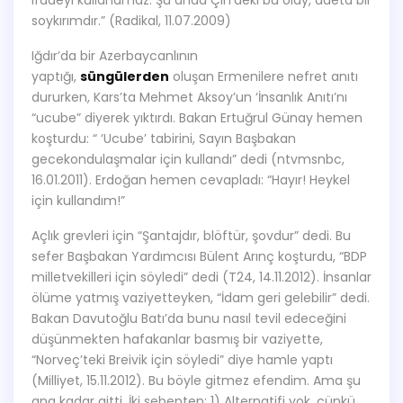
ifadeyi kullanamaz. Şu anda Çin’deki bu olay, adeta bir
soykırımdır.” (Radikal, 11.07.2009)
Iğdır’da bir Azerbaycanlının
yaptığı,
süngülerden
oluşan Ermenilere nefret anıtı
dururken, Kars’ta Mehmet Aksoy’un ‘İnsanlık Anıtı’nı
“ucube” diyerek yıktırdı. Bakan Ertuğrul Günay hemen
koşturdu: “ ‘Ucube’ tabirini, Sayın Başbakan
gecekondulaşmalar için kullandı” dedi (ntvmsnbc,
16.01.2011). Erdoğan hemen cevapladı: “Hayır! Heykel
için kullandım!”
Açlık grevleri için “Şantajdır, blöftür, şovdur” dedi. Bu
sefer Başbakan Yardımcısı Bülent Arınç koşturdu, “BDP
milletvekilleri için söyledi” dedi (T24, 14.11.2012). İnsanlar
ölüme yatmış vaziyetteyken, “İdam geri gelebilir” dedi.
Bakan Davutoğlu Batı’da bunu nasıl tevil edeceğini
düşünmekten hafakanlar basmış bir vaziyette,
“Norveç’teki Breivik için söyledi” diye hamle yaptı
(Milliyet, 15.11.2012). Bu böyle gitmez efendim. Ama şu
ana kadar gitti. İki sebepten: 1) Alternatifi yok, çünkü