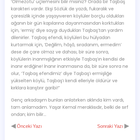
‘Ölmezotu’ üçlemesini bilir misiniz? Orada bir Taşbaş
karakteri vardır. Ekşi Sözlük de yazdı, fukaralık ve
çaresizlik içinde yaşayıveren köylüler borçlu oldukları
ağanın bir gün kapılarına dayanmasından korktukları
için, ‘ermiş’ diye saygı duydukları Taşbaş’tan yardım
dilenirler. Taşbaş efendi, köylüleri bu hülyadan
kurtarmak için, ‘Değilim, hâşâ, sıradanım, ermedim’
dese de çare olmaz ve dahası, bir süre sonra,
köylülerin inanmışlığının etkisiyle Taşbaş’ın kendisi de
inanır erdiğine! İnanır inanmasına da, bir süre sonra ne
olur, ‘Taşbaş efendimiz’ diye Taşbaş’ı ermişliğe
yükselten köylü, Taşbaş’ı kendi elleriyle öldürür ve
kırklara karıştırır garibi!”
Genç arkadaşım bunları anlatırken aklında kim vardı,
tam anlamadım. Yaşar Kemal meraklısıdır, belki de sırf
ondan; kim bilir…
◀
▶
Önceki Yazı
Sonraki Yazı