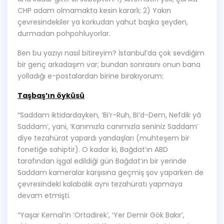
CHP adam olmamakta kesin kararlı; 2) Yakın
çevresindekiler ya korkudan yahut başka şeyden,
durmadan pohpohluyorlar.
Ben bu yazıyı nasıl bitireyim? İstanbul’da çok sevdiğim
bir genç arkadaşım var; bundan sonrasını onun bana
yolladığı e-postalardan birine bırakıyorum:
Taşbaş’ın öyküsü
“Saddam iktidardayken, ‘Bi’r-Ruh, Bi’d-Dem, Nefdik yâ
Saddam’, yani, ‘Kanımızla canımızla seniniz Saddam’
diye tezahürat yapardı yandaşları (muhteşem bir
fonetiğe sahiptir). O kadar ki, Bağdat’ın ABD
tarafından işgal edildiği gün Bağdat’ın bir yerinde
Saddam kameralar karşısına geçmiş şov yaparken de
çevresindeki kalabalık aynı tezahüratı yapmaya
devam etmişti.
“Yaşar Kemal’in ‘Ortadirek’, ‘Yer Demir Gök Bakır’,