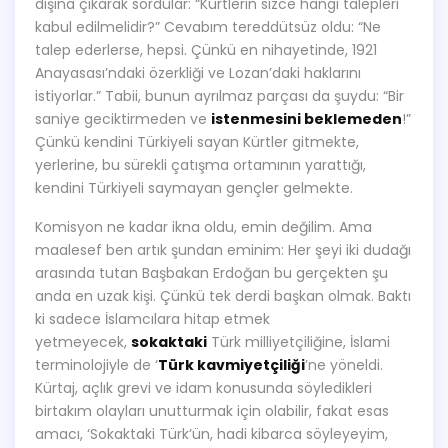
dışına çıkarak sordular: “Kürtlerin sizce hangi talepleri
kabul edilmelidir?” Cevabım tereddütsüz oldu: “Ne
talep ederlerse, hepsi. Çünkü en nihayetinde, 1921
Anayasası’ndaki özerkliği ve Lozan’daki haklarını
istiyorlar.” Tabii, bunun ayrılmaz parçası da şuydu: “Bir
saniye geciktirmeden ve
istenmesini beklemeden
!”
Çünkü kendini Türkiyeli sayan Kürtler gitmekte,
yerlerine, bu sürekli çatışma ortamının yarattığı,
kendini Türkiyeli saymayan gençler gelmekte.
Komisyon ne kadar ikna oldu, emin değilim. Ama
maalesef ben artık şundan eminim: Her şeyi iki dudağı
arasında tutan Başbakan Erdoğan bu gerçekten şu
anda en uzak kişi. Çünkü tek derdi başkan olmak. Baktı
ki sadece İslamcılara hitap etmek
yetmeyecek,
sokaktaki
Türk milliyetçiliğine, İslami
terminolojiyle de ‘
Türk kavmiyetçiliği
’ne yöneldi.
Kürtaj, açlık grevi ve idam konusunda söyledikleri
birtakım olayları unutturmak için olabilir, fakat esas
amacı, ‘Sokaktaki Türk’ün, hadi kibarca söyleyeyim,