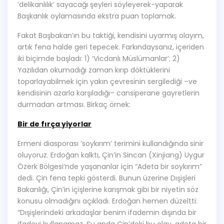
‘delikanlılık’ sayacağı şeyleri söyleyerek-yaparak
Başkanlık oylamasında ekstra puan toplamak.
Fakat Başbakan’ın bu taktiği, kendisini uyarmış olayım,
artık fena halde geri tepecek. Farkındaysanız, içeriden
iki biçimde başladı: 1) ‘Vicdanlı Müslümanlar’; 2)
Yazılıdan okumadığı zaman kırıp döktüklerini
toparlayabilmek için yakın çevresinin sergilediği –ve
kendisinin azarla karşıladığı– cansiperane gayretlerin
durmadan artması. Birkaç örnek:
Bir de fırça yiyorlar
Ermeni diasporası ‘soykırım’ terimini kullandığında sinir
oluyoruz. Erdoğan kalktı, Çin’in Sincan (Xinjiang) Uygur
Özerk Bölgesi’nde yaşananlar için “Adeta bir soykırım”
dedi. Çin fena tepki gösterdi. Bunun üzerine Dışişleri
Bakanlığı, Çin’in içişlerine karışmak gibi bir niyetin söz
konusu olmadığını açıkladı. Erdoğan hemen düzeltti:
“Dışişlerindeki arkadaşlar benim ifademin dışında bir