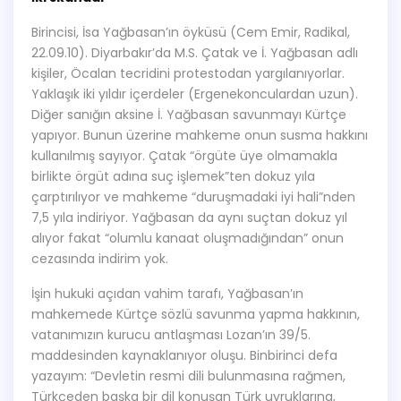
Birincisi, İsa Yağbasan’ın öyküsü (Cem Emir, Radikal,
22.09.10). Diyarbakır’da M.S. Çatak ve İ. Yağbasan adlı
kişiler, Öcalan tecridini protestodan yargılanıyorlar.
Yaklaşık iki yıldır içerdeler (Ergenekonculardan uzun).
Diğer sanığın aksine İ. Yağbasan savunmayı Kürtçe
yapıyor. Bunun üzerine mahkeme onun susma hakkını
kullanılmış sayıyor. Çatak “örgüte üye olmamakla
birlikte örgüt adına suç işlemek”ten dokuz yıla
çarptırılıyor ve mahkeme “duruşmadaki iyi hali”nden
7,5 yıla indiriyor. Yağbasan da aynı suçtan dokuz yıl
alıyor fakat “olumlu kanaat oluşmadığından” onun
cezasında indirim yok.
İşin hukuki açıdan vahim tarafı, Yağbasan’ın
mahkemede Kürtçe sözlü savunma yapma hakkının,
vatanımızın kurucu antlaşması Lozan’ın 39/5.
maddesinden kaynaklanıyor oluşu. Binbirinci defa
yazayım: “Devletin resmi dili bulunmasına rağmen,
Türkçeden başka bir dil konuşan Türk uyruklarına,