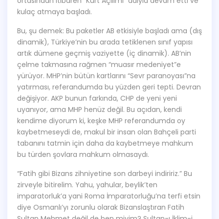
ortasından itibaren “Kürt Açılımı” adıyla devam etti ve
kulaç atmaya başladı.
Bu, şu demek: Bu paketler AB etkisiyle başladı ama (dış
dinamik), Türkiye’nin bu arada tetiklenen sınıf yapısı
artık dümene geçmiş vaziyette (iç dinamik). AB’nin
çelme takmasına rağmen “muasır medeniyet”e
yürüyor. MHP’nin bütün kartlarını “Sevr paranoyası”na
yatırması, referandumda bu yüzden geri tepti. Devran
değişiyor. AKP bunun farkında, CHP de yeni yeni
uyanıyor, ama MHP henüz değil. Bu açıdan, kendi
kendime diyorum ki, keşke MHP referandumda oy
kaybetmeseydi de, makul bir insan olan Bahçeli parti
tabanını tatmin için daha da kaybetmeye mahkum
bu türden şovlara mahkum olmasaydı.
“Fatih gibi Bizans zihniyetine son darbeyi indiririz.” Bu
zirveyle bitirelim. Yahu, yahular, beylik’ten
imparatorluk’a yani Roma İmparatorluğu’na terfi etsin
diye Osmanlı’yı zorunlu olarak Bizanslaştıran Fatih
Sultan Mehmet değil de ben miyim? Sultan-ı İklim-i