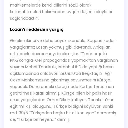
mahkemelerde kendi dillerini sözlü olarak
kullanabilmeleri bakımından uygun düşen kolaylıklar
sağlanacaktır”.
Lozan’ı reddeden yargıç
Gelelim ikinci ve daha büyük skandala. Bugüne kadar
yargıçlarımız Lozan yokmuş gibi davrandı. Anlaşılan,
artık böyle davranmayı bırakmışlar. “Terör örgütü
PKK/Kongra-Gel propagandası yapmak”tan yargılanan
yayıncı Mehdi Tanrıkulu, İstanbul İHD’de yaptığı basın
açıklamasında anlatıyor: 28.09.10’da Beşiktaş 13. Ağır
Ceza Mahkemesine çıkarılmış, savunmasını Kürtçe
yapacak. Daha önceki duruşmada Kürtçe tercüman
getirtilmesi kararı alınmış, Kürtçe bilen bir polis hazır,
ama yargıçlardan Ömer Diken kalkıyor, Tanrıkulu’nun
eğitimli kişi olduğunu, Türkçe bildiğini söylüyor. Sanki
md. 39/5 “Türkçeden başka bir dil konuşan” dememiş
de, “Türkçe bilmeyen…” demiş.