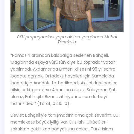
PKK propagandası yapmak tan yargılanan Mehdi
Tanrıkulu.
“Namazın ardından kalabalığa seslenen Bahçeli,
‘Dağlarında eşkıya yürüsün diye bu topraklar vatan
yapılmadı. Akdamar’da Ermeni kilisesini 95 yıl sonra
ibadete açmak, Ortodoks hayalleri için Sümela’da
ibadet için Anadolu fethedilmedi. Aksini düşünenler
bilsinler ki, gerekirse Alparslan oluruz, Süleyman Şah
oluruz, Fatih gibi Bizans zihniyetine son darbeyi
indiririz’dedi” (Taraf, 02.10.10).
Devlet Bahçeli’yle tanışmadım ama çok severim. Bu
memlekete büyük iyiliği var. Eli silahlı Ülkücüleri
sokaktan çekti, kan banyosunu önledi. Türk-İslam