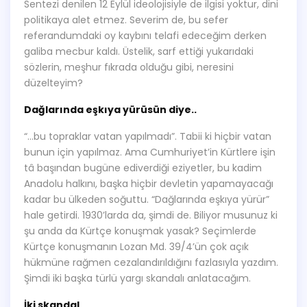
Sentezi denilen 12 Eylül ideolojisiyle de ilgisi yoktur, dini
politikaya alet etmez. Severim de, bu sefer
referandumdaki oy kaybını telafi edeceğim derken
galiba mecbur kaldı. Üstelik, sarf ettiği yukarıdaki
sözlerin, meşhur fıkrada olduğu gibi, neresini
düzelteyim?
Dağlarında eşkıya yürüsün diye..
“…bu topraklar vatan yapılmadı”. Tabii ki hiçbir vatan
bunun için yapılmaz. Ama Cumhuriyet’in Kürtlere işin
tâ başından bugüne ediverdiği eziyetler, bu kadim
Anadolu halkını, başka hiçbir devletin yapamayacağı
kadar bu ülkeden soğuttu. “Dağlarında eşkıya yürür”
hale getirdi. 1930’larda da, şimdi de. Biliyor musunuz ki
şu anda da Kürtçe konuşmak yasak? Seçimlerde
Kürtçe konuşmanın Lozan Md. 39/4’ün çok açık
hükmüne rağmen cezalandırıldığını fazlasıyla yazdım.
Şimdi iki başka türlü yargı skandalı anlatacağım.
İki skandal