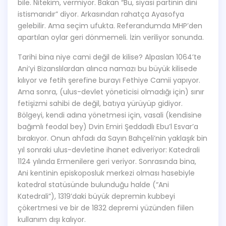
bile. Nitekim, vermiyor. Bakan “Bu, siyasi partinin dini
istismarıdır” diyor. Arkasından rahatça Ayasofya
gelebilir. Ama seçim ufukta. Referandumda MHP’den
apartılan oylar geri dönmemeli. İzin veriliyor sonunda.
Tarihi bina niye cami değil de kilise? Alpaslan 1064’te
Ani’yi Bizanslılardan alınca namazı bu büyük kilisede
kılıyor ve fetih şerefine burayı Fethiye Camii yapıyor.
Ama sonra, (ulus-devlet yöneticisi olmadığı için) sınır
fetişizmi sahibi de değil, batıya yürüyüp gidiyor.
Bölgeyi, kendi adına yönetmesi için, vasali (kendisine
bağımlı feodal bey) Dvin Emiri Şeddadlı Ebu’l Esvar’a
bırakıyor. Onun ahfadı da Sayın Bahçeli’nin yaklaşık bin
yıl sonraki ulus-devletine ihanet ediveriyor: Katedrali
1124 yılında Ermenilere geri veriyor. Sonrasında bina,
Ani kentinin episkoposluk merkezi olması hasebiyle
katedral statüsünde bulunduğu halde (“Ani
Katedrali”), 1319’daki büyük depremin kubbeyi
çökertmesi ve bir de 1832 depremi yüzünden fiilen
kullanım dışı kalıyor.