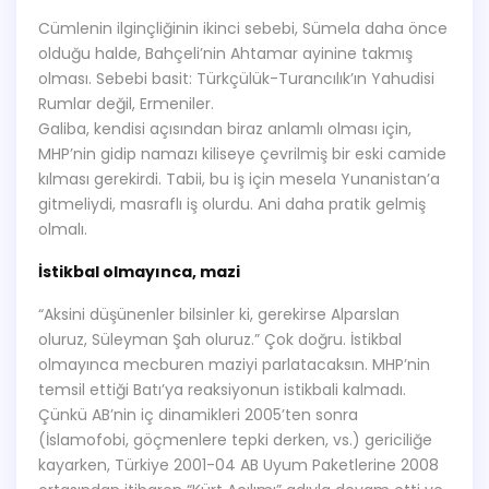
Cümlenin ilginçliğinin ikinci sebebi, Sümela daha önce
olduğu halde, Bahçeli’nin Ahtamar ayinine takmış
olması. Sebebi basit: Türkçülük-Turancılık’ın Yahudisi
Rumlar değil, Ermeniler.
Galiba, kendisi açısından biraz anlamlı olması için,
MHP’nin gidip namazı kiliseye çevrilmiş bir eski camide
kılması gerekirdi. Tabii, bu iş için mesela Yunanistan’a
gitmeliydi, masraflı iş olurdu. Ani daha pratik gelmiş
olmalı.
İstikbal olmayınca, mazi
“Aksini düşünenler bilsinler ki, gerekirse Alparslan
oluruz, Süleyman Şah oluruz.” Çok doğru. İstikbal
olmayınca mecburen maziyi parlatacaksın. MHP’nin
temsil ettiği Batı’ya reaksiyonun istikbali kalmadı.
Çünkü AB’nin iç dinamikleri 2005’ten sonra
(İslamofobi, göçmenlere tepki derken, vs.) gericiliğe
kayarken, Türkiye 2001-04 AB Uyum Paketlerine 2008