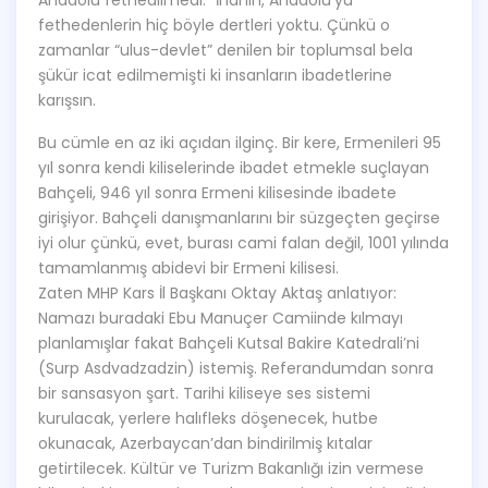
fethedenlerin hiç böyle dertleri yoktu. Çünkü o
zamanlar “ulus-devlet” denilen bir toplumsal bela
şükür icat edilmemişti ki insanların ibadetlerine
karışsın.
Bu cümle en az iki açıdan ilginç. Bir kere, Ermenileri 95
yıl sonra kendi kiliselerinde ibadet etmekle suçlayan
Bahçeli, 946 yıl sonra Ermeni kilisesinde ibadete
girişiyor. Bahçeli danışmanlarını bir süzgeçten geçirse
iyi olur çünkü, evet, burası cami falan değil, 1001 yılında
tamamlanmış abidevi bir Ermeni kilisesi.
Zaten MHP Kars İl Başkanı Oktay Aktaş anlatıyor:
Namazı buradaki Ebu Manuçer Camiinde kılmayı
planlamışlar fakat Bahçeli Kutsal Bakire Katedrali’ni
(Surp Asdvadzadzin) istemiş. Referandumdan sonra
bir sansasyon şart. Tarihi kiliseye ses sistemi
kurulacak, yerlere halıfleks döşenecek, hutbe
okunacak, Azerbaycan’dan bindirilmiş kıtalar
getirtilecek. Kültür ve Turizm Bakanlığı izin vermese