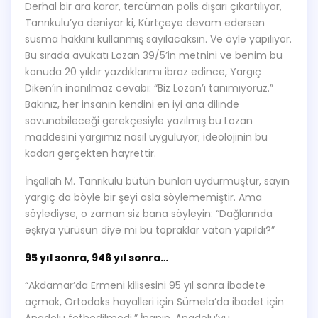
Derhal bir ara karar, tercüman polis dışarı çıkartılıyor,
Tanrıkulu’ya deniyor ki, Kürtçeye devam edersen
susma hakkını kullanmış sayılacaksın. Ve öyle yapılıyor.
Bu sırada avukatı Lozan 39/5’in metnini ve benim bu
konuda 20 yıldır yazdıklarımı ibraz edince, Yargıç
Diken’in inanılmaz cevabı: “Biz Lozan’ı tanımıyoruz.”
Bakınız, her insanın kendini en iyi ana dilinde
savunabileceği gerekçesiyle yazılmış bu Lozan
maddesini yargımız nasıl uyguluyor; ideolojinin bu
kadarı gerçekten hayrettir.
İnşallah M. Tanrıkulu bütün bunları uydurmuştur, sayın
yargıç da böyle bir şeyi asla söylememiştir. Ama
söylediyse, o zaman siz bana söyleyin: “Dağlarında
eşkıya yürüsün diye mi bu topraklar vatan yapıldı?”
95 yıl sonra, 946 yıl sonra…
“Akdamar’da Ermeni kilisesini 95 yıl sonra ibadete
açmak, Ortodoks hayalleri için Sümela’da ibadet için
Anadolu fethedilmedi.” İnanın, Anadolu’yu