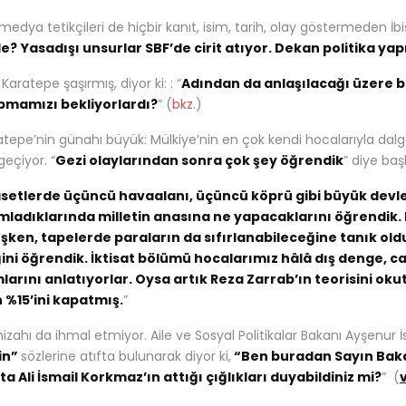
edya tetikçileri de hiçbir kanıt, isim, tarih, olay göstermeden İbiş’i
de?
Yasadışı unsurlar SBF’de cirit atıyor. Dekan politika yap
aratepe şaşırmış, diyor ki: : “
Adından da anlaşılacağı üzere bu
pmamızı bekliyorlardı?
” (
bkz.
)
atepe’nin günahı büyük: Mülkiye’nin en çok kendi hocalarıyla dal
geçiyor. “
Gezi olaylarından sonra çok şey öğrendik
” diye ba
setlerde üçüncü havaalanı, üçüncü köprü gibi büyük devlet 
ladıklarında milletin anasına ne yapacaklarını öğrendik. B
ışken, tapelerde paraların da sıfırlanabileceğine tanık old
ini öğrendik. İktisat bölümü hocalarımız hâlâ dış denge, car
larını anlatıyorlar. Oysa artık Reza Zarrab’ın teorisini ok
 %15’ini kapatmış.
”
izahı da ihmal etmiyor. Aile ve Sosyal Politikalar Bakanı Ayşenur İ
in”
sözlerine atıfta bulunarak diyor ki,
“Ben buradan Sayın Bakan
a Ali İsmail Korkmaz’ın attığı çığlıkları duyabildiniz mi?
” (