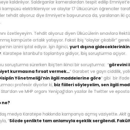
eye kaldırılıyor. Saldırganlar kameralardan tespit edilip Emniyet’e 
 kampüsü elektrikleniyor ve olaylar 17 Ülkücünün öğrenciler tara
ler tehdit alıyoruz diye Emniyet’e başvurunca da, yaralanan iki ç
.
nı özetleyeyim. Tehdit alıyoruz diyen Ülkücülerin sınavlara Rektö
nmış kampüste ortalık yatışıyor. Fakat İbiş “olaylar çıkabilir” ge
e’nin iznini iptal ediyor. İşin ilginci,
yurt dışına gideceklerinkini
r
. Karatepe İstanbul’a toplantıya gidiyor, İbiş soruşturma açıyor.
u soruşturma sürerken İbiş’ten ikinci bir soruşturma:
“
görevini 
iyet kurmasına fırsat vermek…
” Garabet ve gayrı ciddilik, y
isiplin Yönetmeliği’nin ilgili maddelerine göre
” gibi bir ifad
urmacı profesör diyorlar ki,
biz fiilleri söyleyelim, sen ilgili m
:
Star
’dan ve MHP organı
Yeniçağ
’dan yazılar ile Twitter ve epost
 ne?
ndaş medya Karatepe hakkında kampanya açmış vaziyette.
Akit
g
la, “
Sözde şenlikte tam anlamıyla eşeklik sergilendi. Fakül