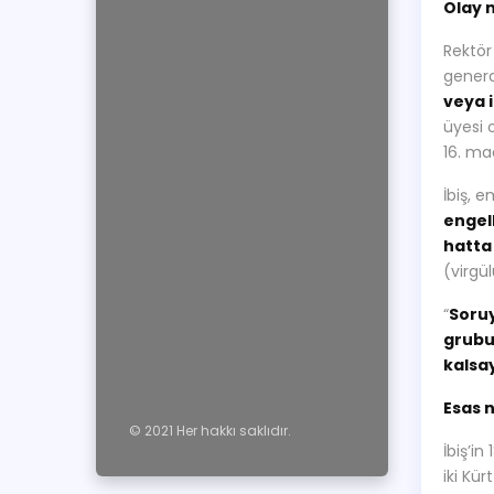
Olay 
Rektör
genera
veya 
üyesi 
16. ma
İbiş, 
engell
hatta
(virgü
“
Soru
grubun
kalsa
Esas 
© 2021 Her hakkı saklıdır.
İbiş’i
iki Kür