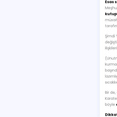
Esas 
Meşhur
kutupl
müsait
tarafı
Şimdi 
değişti
ilişki
(Unutm
kurman
başınd
lazıml
sıcakk
Bir de
Karate
böyle
Dikka