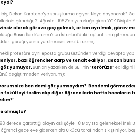
neydi?
 İbiş, Dekan Karatepe’ye soruşturma açıyor. Neye dayanarak? 
llerinin çıkardığı, 21 Ağustos 1982’de yürürlüğe giren YÖK Disiplin
izinsiz olarak göreve geç gelmek, erken ayrılmak, görev m
olduğu Basın İlan Kurumu’nun İstanbul’daki toplantısına gitmeden
ddesi gereği yerine yardımcısını vekil bırakmış.
emekli profesöre aynı eposta grubu üstünden verdiği cevapta yaptı
eniyor, bazı öğrenciler darp ve tehdit ediliyor, dekan bunl
 göz yumuyor.
Bunları yazarken de SBF’nin “
terörüze
” edildiğin
lünü değiştirmeden veriyorum):
yorum size ben demi göz yumsaydım? Bendemi görmezden 
 fakülteyi teslim alıp diğer öğrencilerin hatta hocaların t
ydım?
”
ne olmuştu?
n 180 derece çarpıttığı olayın aslı şöyle: 8 Mayısta geleneksel İne
t öğrenci gece eve giderken altı Ülkücü tarafından sıkıştırılıyor, ba