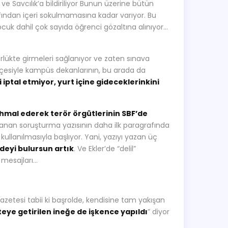
ve Savcılık’a bildiriliyor Bunun üzerine bütün
fından içeri sokulmamasına kadar varıyor. Bu
ocuk dahil çok sayıda öğrenci gözaltına alınıyor…
rlükte girmeleri sağlanıyor ve zaten sınava
rekçesiyle kampüs dekanlarının, bu arada da
 iptal etmiyor, yurt içine gideceklerinkini
ihmal ederek terör örgütlerinin SBF’de
ollanan soruşturma yazısının daha ilk paragrafında
e kullanılmasıyla başlıyor. Yani, yazıyı yazan üç
addeyi bulursun artık
. Ve Ekler’de “delil”
a mesajları…
azetesi tabii ki başrolde, kendisine tam yakışan
teye getirilen ineğe de işkence yapıldı
” diyor