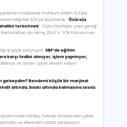
Geçenlerde müebbede mahkum edilen 12 Eylül
 Yönetmeliği Md. 5/b’ye dayanarak: “
Özürsüz
ahallini terketmek
”. Oysa Karatepe, yasa gereği
 Rektörlükten izin almış, 2547 s. YÖK Kanunu’nun
ğı işi şöyle savunuyor:
SBF’de eğitim
ara karşı tedbir almıyor, işlem yapmıyor,
i bildiriyor ve aynen şöyle devam ediyor
gelseydim? Bendemi küçük bir marjinal
ehdit altında, baskı altında kalmasına sessiz
k Bayramı’ndaki Kardeş Türküler konserinden çıkan
şlarından ve ellerinden satırla yaralanıyor,