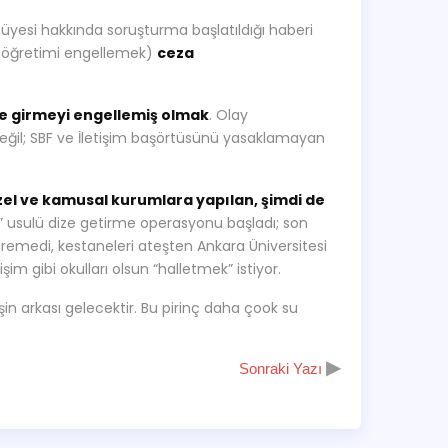
 üyesi hakkında soruşturma başlatıldığı haberi
öğretimi engellemek)
ceza
e girmeyi engellemiş olmak
. Olay
eğil; SBF ve İletişim başörtüsünü yasaklamayan
zel ve kamusal kurumlara yapılan, şimdi de
” usulü dize getirme operasyonu başladı; son
çiremedi, kestaneleri ateşten Ankara Üniversitesi
şim gibi okulları olsun “halletmek” istiyor.
şin arkası gelecektir. Bu pirinç daha çook su
▶
Sonraki Yazı