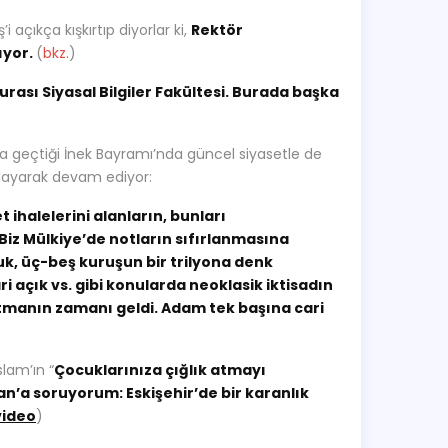
 açıkça kışkırtıp diyorlar ki,
Rektör
ıyor.
(
bkz.
)
rası Siyasal Bilgiler Fakültesi. Burada başka
ga geçtiği İnek Bayramı’nda güncel siyasetle de
şlayarak devam ediyor:
ihalelerini alanların, bunları
iz Mülkiye’de notların sıfırlanmasına
uk, üç-beş kuruşun bir trilyona denk
i açık vs. gibi konularda neoklasik iktisadın
utmanın zamanı geldi. Adam tek başına cari
slam’ın “
Çocuklarınıza çığlık atmayı
’a soruyorum: Eskişehir’de bir karanlık
video
)