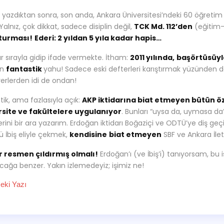
ı yazdıktan sonra, son anda, Ankara Üniversitesi’ndeki 60 öğretim
 Yalnız, çok dikkat, sadece disiplin değil,
TCK Md. 112’den
(eğitim-
turması!
Ederi: 2 yıldan 5 yıla kadar hapis…
r sırayla gidip ifade vermekte. İtham:
2011 yılında,
başörtüsüyl
en
fantastik
yahu! Sadece eski defterleri karıştırmak yüzünden d
yerlerden idi de ondan!
tik, ama fazlasıyla açık:
AKP iktidarına biat etmeyen bütün ö
rsite ve fakültelere uygulanıyor
. Bunları “uysa da, uymasa da
erini bir ara yazarım. Erdoğan iktidarı Boğaziçi ve ODTÜ’ye diş ge
ü İbiş eliyle çekmek,
kendisine
biat etmeyen
SBF ve Ankara İleti
r resmen çıldırmış olmalı!
Erdoğan’ı (ve İbiş’i) tanıyorsam, bu i
acağa benzer. Yakın izlemedeyiz; işimiz ne!
ki Yazı