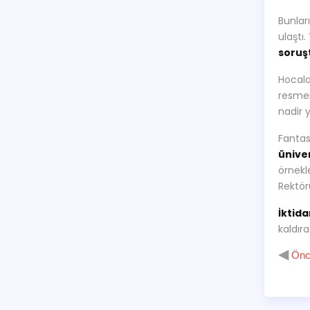
Bunlar
ulaştı.
soruş
Hocala
resm
nadir 
Fantas
ünive
örnekl
Rektör
İktida
kaldır
◀
Önce