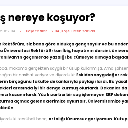
iş nereye koşuyor?
muz 2014
Köşe Yazıları – 2014
,
Köşe-Basın Yazıları
n Rektörüm, siz bana göre oldukça genç sayılır ve bu nedenl
a Üniversitesi Rektörü Erkan İbiş, hayatının dersini, ünive
 Pehlivan’ın geçenlerde yazdığı bu cümleyle almaya başladı
Hoca, makama gerçekten saygılı bir üslup kullanmıştı. Ama şahs
ceğim bir nasihat veriyor ve diyordu ki:
Eskiden saygıdeğer rekt
erin birçoğunu fakülte dekanlarıyla paylaşırlardı. Bu yasal
kleri arasında iyi bir denge kurmuş olurlardı. Dekanlar da 
ızı kazanırlardı. Yüz kızartıcı bir suç işlemeyen SBF deka
turma açmak geleneklerimize aykırıdır. Üniversitemize yak
dönün
.
diyordu ki tecrübeli hoca,
ortalığı lüzumsuz geriyorsun. Kutup