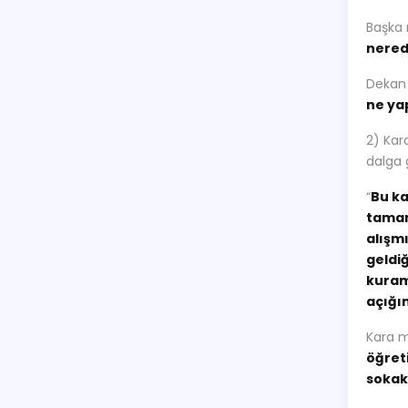
Başka m
nere
Dekan K
ne ya
2) Kar
dalga 
“
Bu ka
tamam
alışm
geldiğ
kuram
açığın
Kara m
öğret
sokakt