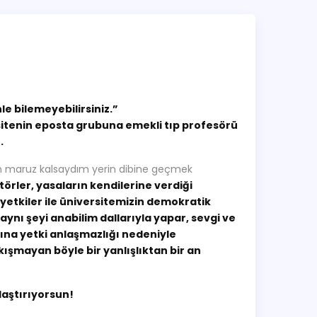
e bilemeyebilirsiniz.”
rsitenin eposta grubuna emekli tıp profesörü
.
en maruz kalsaydım yerin dibine geçmek
örler, yasaların kendilerine verdiği
 yetkiler ile üniversitemizin demokratik
aynı şeyi anabilim dallarıyla yapar, sevgi ve
nına yetki anlaşmazlığı nedeniyle
ışmayan böyle bir yanlışlıktan bir an
laştırıyorsun!