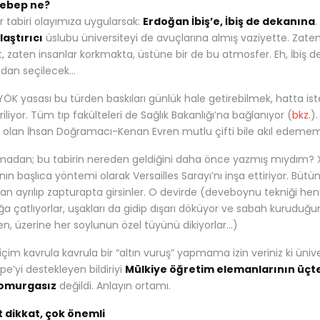
sebep ne?
 tabiri olayımıza uygularsak:
Erdoğan İbiş’e, İbiş de dekanına
.
aştırıcı
üslubu üniversiteyi de avuçlarına almış vaziyette. Zate
, zaten insanlar korkmakta, üstüne bir de bu atmosfer. Eh, İbiş 
ndan seçilecek…
YÖK yasası bu türden baskıları günlük hale getirebilmek, hatta is
riliyor. Tüm tıp fakülteleri de Sağlık Bakanlığı’na bağlanıyor (
bkz.
).
leri olan İhsan Doğramacı-Kenan Evren mutlu çifti bile akıl edememi
adan; bu tabirin nereden geldiğini daha önce yazmış mıydım? XI
ın başlıca yöntemi olarak Versailles Sarayı’nı inşa ettiriyor. Bütün
an ayrılıp zapturapta girsinler. O devirde (deveboynu tekniği henü
ığa çatlıyorlar, uşakları da gidip dışarı döküyor ve sabah kuruduğ
en, üzerine her soylunun özel tüyünü dikiyorlar…)
, içim kavrula kavrula bir “altın vuruş” yapmama izin veriniz ki ü
pe’yi destekleyen bildiriyi
Mülkiye öğretim elemanlarının üçte 
omurgasız
değildi. Anlayın ortamı.
t dikkat, çok önemli