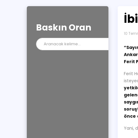
İb
Baskın Oran
10 Tem
“Sayı
Ankar
Ferit
Ferit 
isteye
yetkil
gelene
saygım
soruş
önce
Yani, 