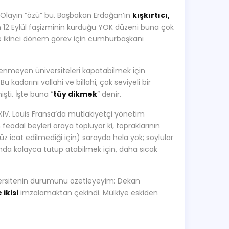
 Olayın “özü” bu. Başbakan Erdoğan’ın
kışkırtıcı,
n 12 Eylül faşizminin kurduğu YÖK düzeni buna çok
de ikinci dönem görev için cumhurbaşkanı
tenmeyen üniversiteleri kapatabilmek için
 Bu kadarını vallahi ve billahi, çok seviyeli bir
şti. İşte buna “
tüy dikmek
” denir.
V. Louis Fransa’da mutlakiyetçi yönetim
 feodal beyleri oraya topluyor ki, topraklarının
z icat edilmediği için) sarayda hela yok; soylular
unda kolayca tutup atabilmek için, daha sıcak
niversitenin durumunu özetleyeyim: Dekan
ikisi
imzalamaktan çekindi. Mülkiye eskiden