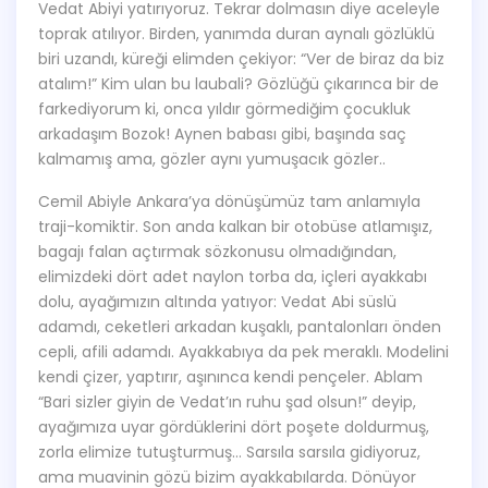
Vedat Abiyi yatırıyoruz. Tekrar dolmasın diye aceleyle
toprak atılıyor. Birden, yanımda duran aynalı gözlüklü
biri uzandı, küreği elimden çekiyor: “Ver de biraz da biz
atalım!” Kim ulan bu laubali? Gözlüğü çıkarınca bir de
farkediyorum ki, onca yıldır görmediğim çocukluk
arkadaşım Bozok! Aynen babası gibi, başında saç
kalmamış ama, gözler aynı yumuşacık gözler..
Cemil Abiyle Ankara’ya dönüşümüz tam anlamıyla
traji-komiktir. Son anda kalkan bir otobüse atlamışız,
bagajı falan açtırmak sözkonusu olmadığından,
elimizdeki dört adet naylon torba da, içleri ayakkabı
dolu, ayağımızın altında yatıyor: Vedat Abi süslü
adamdı, ceketleri arkadan kuşaklı, pantalonları önden
cepli, afili adamdı. Ayakkabıya da pek meraklı. Modelini
kendi çizer, yaptırır, aşınınca kendi pençeler. Ablam
“Bari sizler giyin de Vedat’ın ruhu şad olsun!” deyip,
ayağımıza uyar gördüklerini dört poşete doldurmuş,
zorla elimize tutuşturmuş… Sarsıla sarsıla gidiyoruz,
ama muavinin gözü bizim ayakkabılarda. Dönüyor