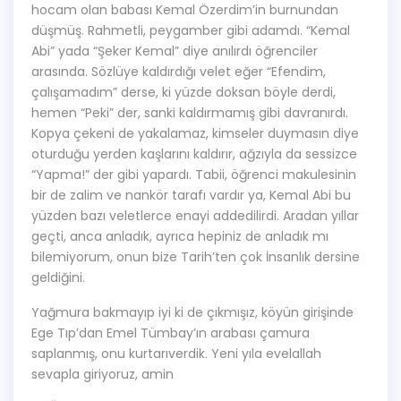
hocam olan babası Kemal Özerdim’in burnundan
düşmüş. Rahmetli, peygamber gibi adamdı. “Kemal
Abi” yada “Şeker Kemal” diye anılırdı öğrenciler
arasında. Sözlüye kaldırdığı velet eğer “Efendim,
çalışamadım” derse, ki yüzde doksan böyle derdi,
hemen “Peki” der, sanki kaldırmamış gibi davranırdı.
Kopya çekeni de yakalamaz, kimseler duymasın diye
oturduğu yerden kaşlarını kaldırır, ağzıyla da sessizce
“Yapma!” der gibi yapardı. Tabii, öğrenci makulesinin
bir de zalim ve nankör tarafı vardır ya, Kemal Abi bu
yüzden bazı veletlerce enayi addedilirdi. Aradan yıllar
geçti, anca anladık, ayrıca hepiniz de anladık mı
bilemiyorum, onun bize Tarih’ten çok İnsanlık dersine
geldiğini.
Yağmura bakmayıp iyi ki de çıkmışız, köyün girişinde
Ege Tıp’dan Emel Tümbay’ın arabası çamura
saplanmış, onu kurtarıverdik. Yeni yıla evelallah
sevapla giriyoruz, amin