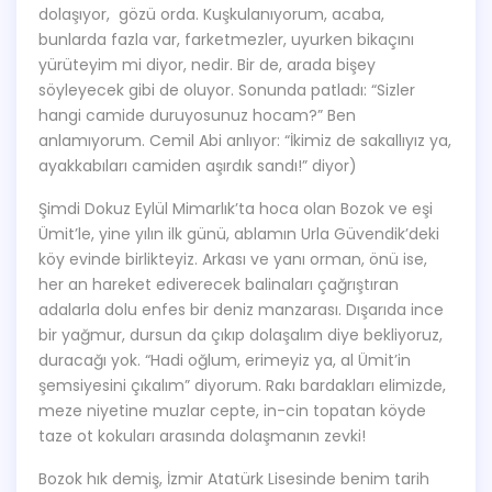
dolaşıyor, gözü orda. Kuşkulanıyorum, acaba,
bunlarda fazla var, farketmezler, uyurken bikaçını
yürüteyim mi diyor, nedir. Bir de, arada bişey
söyleyecek gibi de oluyor. Sonunda patladı: “Sizler
hangi camide duruyosunuz hocam?” Ben
anlamıyorum. Cemil Abi anlıyor: “İkimiz de sakallıyız ya,
ayakkabıları camiden aşırdık sandı!” diyor)
Şimdi Dokuz Eylül Mimarlık’ta hoca olan Bozok ve eşi
Ümit’le, yine yılın ilk günü, ablamın Urla Güvendik’deki
köy evinde birlikteyiz. Arkası ve yanı orman, önü ise,
her an hareket ediverecek balinaları çağrıştıran
adalarla dolu enfes bir deniz manzarası. Dışarıda ince
bir yağmur, dursun da çıkıp dolaşalım diye bekliyoruz,
duracağı yok. “Hadi oğlum, erimeyiz ya, al Ümit’in
şemsiyesini çıkalım” diyorum. Rakı bardakları elimizde,
meze niyetine muzlar cepte, in-cin topatan köyde
taze ot kokuları arasında dolaşmanın zevki!
Bozok hık demiş, İzmir Atatürk Lisesinde benim tarih