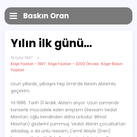
Baskın Oran
Yılın ilk günü…
19 Eylül 1997
Köşe Yazıları - 1997
,
Köşe Yazıları – 2000 Öncesi
,
Köşe-Basın
Yazıları
Uzun yıllardır, yılbaşını hep İzmir’de Nesrin Ablamla
geçiririm.
Yıl 1986. Tarih 31 Aralık. Ablam arıyor. Uzun zamandır
kanserle mücadele eden eniştem (Ressam Vedat
Mavitan; oğlu kendinden daha ünlüdür: Bihrat
Mavitan) gözlerini yummuş. Vedat Abinin çocukluktan
arkadaşı, o da ünlü ressam, Cemil Abiyle (Eren)