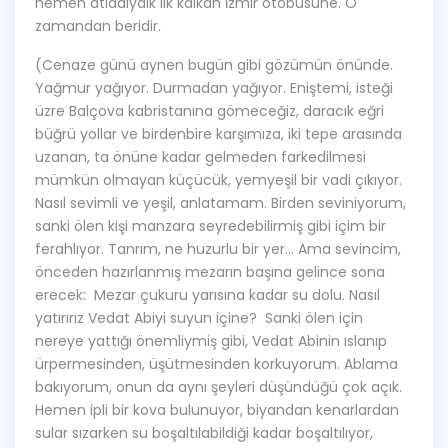
hemen atladıydık ilk kalkan İzmir otobüsüne. O
zamandan beridir.
(Cenaze günü aynen bugün gibi gözümün önünde.
Yağmur yağıyor. Durmadan yağıyor. Eniştemi, isteği
üzre Balçova kabristanına gömeceğiz, daracık eğri
büğrü yollar ve birdenbire karşımıza, iki tepe arasında
uzanan, ta önüne kadar gelmeden farkedilmesi
mümkün olmayan küçücük, yemyeşil bir vadi çıkıyor.
Nasıl sevimli ve yeşil, anlatamam. Birden seviniyorum,
sanki ölen kişi manzara seyredebilirmiş gibi içim bir
ferahlıyor. Tanrım, ne huzurlu bir yer… Ama sevincim,
önceden hazırlanmış mezarın başına gelince sona
erecek: Mezar çukuru yarısına kadar su dolu. Nasıl
yatırırız Vedat Abiyi suyun içine? Sanki ölen için
nereye yattığı önemliymiş gibi, Vedat Abinin ıslanıp
ürpermesinden, üşütmesinden korkuyorum. Ablama
bakıyorum, onun da aynı şeyleri düşündüğü çok açık.
Hemen ipli bir kova bulunuyor, biyandan kenarlardan
sular sızarken su boşaltılabildiği kadar boşaltılıyor,