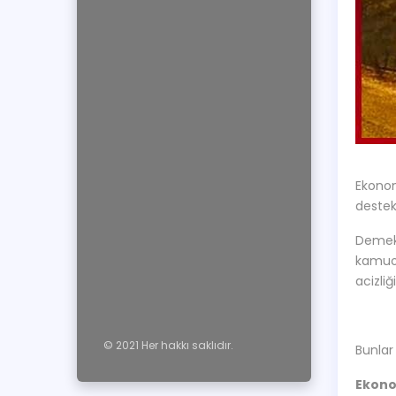
Ekonomi
destekç
Demek 
kamuoy
acizliğ
© 2021 Her hakkı saklıdır.
Bunlar 
Ekon