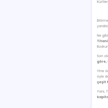
Kürtle
Bitirm
yanıkla
Ne gib
Titan
Bodrum
Son ol
göre,
Yine ö
öyle d
çeşit
Yani, 
kapita