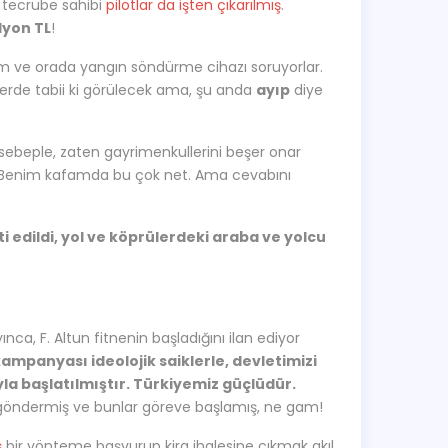
l tecrübe sahibi
pilotlar da işten çıkarılmış
.
lyon TL
!
um ve orada yangın söndürme cihazı soruyorlar.
rde tabii ki görülecek ama, şu anda
ayıp
diye
 sebeple, zaten gayrimenkullerini beşer onar
 Benim kafamda bu çok net. Ama cevabını
 edildi, yol ve köprülerdeki araba ve yolcu
a, F. Altun fitnenin başladığını ilan ediyor
mpanyası ideolojik saiklerle, devletimizi
la başlatılmıştır. Türkiyemiz güçlüdür.
 göndermiş ve bunlar göreve başlamış, ne gam!
ş
bir yönteme başvurup kira ihalesine çıkmak akıl