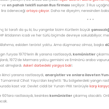
or ve
en pahalı teklifi sunan Rus firması
seçiliyor. 3 Rus uçağın
 lira ödeneceği
ortaya çıkıyor
. Daha ne diyeyim; neresinden bak
* * *
ginç bi tarafı da şu ki, bu yangınlar bizim Kürtlerin büyük
şanssızlı
P iktidarının icadı ve her türlü biçimde devreye sokulabiliyor; m
Allahıma, eskiden terörist yoktu. Ama düşmansız olmaz, başka
d
ın furyası 1970’lerin ilk yarısına rastlasaydı,
komünistler
çıkarmı
lardı, 1972’de Marmara yolcu gemisini ve Eminönü araba vapurunu
at almışlardı.
Askerî darbedeki yargıya bak
!.
n ikinci yarısına rastlasaydı,
anarşistler ve onlara ilaveten Yu
 Tümamiral Cihat Yaycı’dan keşfetti: “Bu bölgelerdeki yangın rast
 burada kasıt var. Devlet ciddi bir Yunan-PKK terörüyle
karşı karşıy
e 60’lara rastlasaydı, kesinkes
komünistler
çıkarmış olacaktı. O
acak.