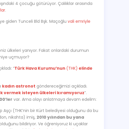
ndaki 4 çocuğu götürüyor. Çalılıklar arasında
lar
.
ye giden Tunceli Bld Bşk. Maçoğlu
vali emriyle
iz ülkeleri yanıyor. Fakat onlardaki durumun
 niye uçmuyor?
kladı: “
Türk Hava Kurumu’nun
(THK)
elinde
a
kadın astronot
göndereceğimizi açıkladı.
k vermek isteyen ülkeleri kıramıyoruz
”.
00’ler
var. Ama olayı anlatmaya devam edelim:
Aşçı (THK’nin bir Kürt belediyesi olduğunu da bu
don, nikahta) imiş,
2010 yılından bu yana
olduğunu bildiriyor. Ve öğreniyoruz ki uçaklar