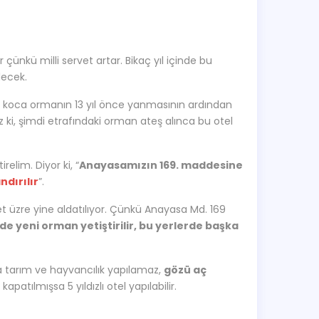
çünkü milli servet artar. Bikaç yıl içinde bu
lecek.
ki koca ormanın 13 yıl önce yanmasının ardından
ız ki, şimdi etrafındaki orman ateş alınca bu otel
elim. Diyor ki, “
Anayasamızın 169. maddesine
ndırılır
”.
 üzre yine aldatılıyor. Çünkü Anayasa Md. 169
e yeni orman yetiştirilir, bu yerlerde başka
 tarım ve hayvancılık yapılamaz,
gözü aç
patılmışsa 5 yıldızlı otel yapılabilir.