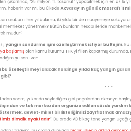
en çıkarılınca, “25 milyon TL tasarruf” yapabilmek için en az 15 yı
rim, haberin var mı, bu ülkede
AkSaray’ın günlük masrafı 11 mi
ben arabamı her yıl bakıma, iki yılda bir de muayeneye sokuyor
ıl memleket yönetmek? Bütün bunların hesabı ileride mahkemele
 yok mudur?
si,
yangın söndürme işini özelleştirmek istiyor bu Rejim
. Bu
ya başlamış
olan kamu kurumu THK’yi fiilen kapatmış durumda.
dığım şu soru var:
 bu özelleştirmeyi alacak holdinge
yılda
kaç yangın garanti
 gibi?
* * *
ktadan sonra, yukarıda söylediğim gibi paçalardan akmaya başlayınc
dışından ve tek merkezden organize edilen sözde yardım ka
östermek, devlet-millet birlikteliğimizi zayıflatmak amacıy
timiz dimdik ayaktadır
”. Bu arada AB bikaç tane yangın uçağı
adan yazayım, bu arada dünyada
hiçbir ülkenin aklına gelmemi