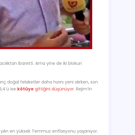
macılıktan ibaretti. Ama yine de iki blokun
ç doğal felaketler daha hızını yeni alırken, son
9,4’ü ise
kötüye
gittiğini düşünüyor
. Rejim’in
n 18 yılın en yüksek Temmuz enflasyonu yaşanıyor.