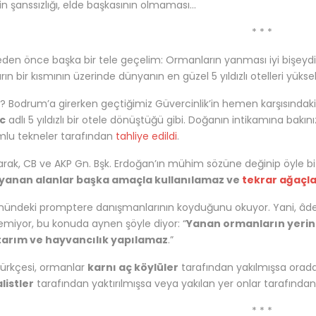
rin şanssızlığı, elde başkasının olmaması…
* * *
eden önce başka bir tele geçelim: Ormanların yanması iyi bişeydir 
rın bir kısmının üzerinde dünyanın en güzel 5 yıldızlı otelleri yükse
i? Bodrum’a girerken geçtiğimiz Güvercinlik’in hemen karşısında
ic
adlı 5 yıldızlı bir otele dönüştüğü gibi. Doğanın intikamına bakın
lu tekneler tarafından
tahliye edildi
.
arak, CB ve AKP Gn. Bşk. Erdoğan’ın mühim sözüne değinip öyle bitir
 yanan alanlar başka amaçla kullanılamaz ve
tekrar ağaçla
nündeki promptere danışmanlarının koyduğunu okuyor. Yani, âdet
emiyor, bu konuda aynen şöyle diyor: “
Yanan ormanların yerind
 tarım ve hayvancılık yapılamaz
.”
Türkçesi, ormanlar
karnı aç köylüler
tarafından yakılmışsa orada
listler
tarafından yaktırılmışsa veya yakılan yer onlar tarafından ka
* * *