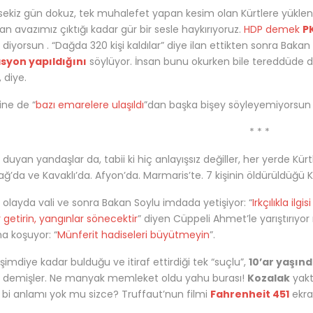
sekiz gün dokuz, tek muhalefet yapan kesim olan Kürtlere yüklen
an avazımız çıktığı kadar gür bir sesle haykırıyoruz.
HDP demek
P
” diyorsun . “Dağda 320 kişi kaldılar” diye ilan ettikten sonra Baka
syon yapıldığını
söylüyor
. İnsan
bunu okurken bile tereddüde d
 diye.
ne de “
bazı emarelere ulaşıldı
”dan başka bişey söyleyemiyorsun 
* * *
 duyan yandaşlar da, tabii ki hiç anlayışsız değiller, her yerde Kürt
ğ’da ve Kavaklı’da. Afyon’da. Marmaris’te. 7 kişinin öldürüldüğ
 olayda vali ve sonra Bakan Soylu imdada yetişiyor: “
Irkçılıkla ilg
 getirin, yangınlar sönecektir
” diyen Cüppeli Ahmet’le yarıştırıyor 
a koşuyor: “
Münferit hadiseleri büyütmeyin
”.
 şimdiye kadar bulduğu ve itiraf ettirdiği tek “suçlu”,
10’ar yaşınd
” demişler. Ne manyak memleket oldu yahu burası!
Kozalak
yakt
bi anlamı yok mu sizce? Truffaut’nun filmi
Fahrenheit 451
ekra