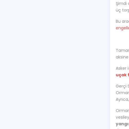
Şimdi 
üç tor
Bu ara
engell
Tamam:
aksine
Asker i
uçak f
Gerçi 
Orman 
Ayrıca
Orman 
vesile
yangı