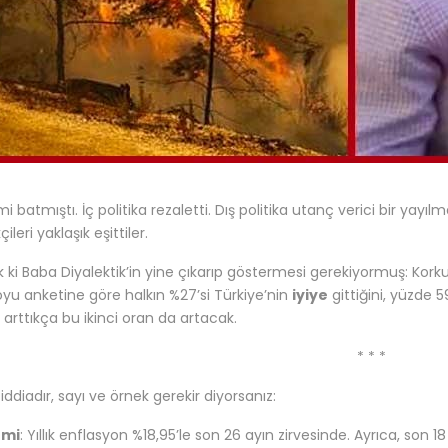
 batmıştı. İç politika rezaletti. Dış politika utanç verici bir yayıl
ileri yaklaşık eşittiler.
ki Baba Diyalektik’in yine çıkarıp göstermesi gerekiyormuş: Korkun
u anketine göre halkın %27’si Türkiye’nin
iyiye
gittiğini, yüzde 5
i arttıkça bu ikinci oran da artacak.
* * *
iddiadır, sayı ve örnek gerekir diyorsanız:
omi
: Yıllık enflasyon %18,95’le son 26 ayın zirvesinde. Ayrıca, so