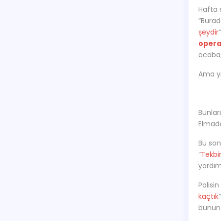
Hafta 
“Burad
şeydir
opera
acaba,
Ama yi
Bunları
Elmada
Bu son
“
Tekbir
yardım
Polisin
kaçtık
bunun 