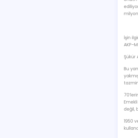
ediliy
milyon
İşin il
AKP-MH
Şükür 
Bu yang
yakmış
tazmin
70’leri
Emekli
değil,
1950 v
kullan