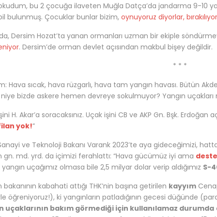
okudum, bu 2 çocuğa ilaveten Muğla Datça’da jandarma 9-10 yaşı
pil bulunmuş. Çocuklar bunlar bizim,
oynuyoruz diyorlar, bırakılıyor
da, Dersim Hozat’ta yanan ormanları uzman bir ekiple söndürme
eniyor
.
Dersim’de orman devlet açısından makbul bişey değildir.
* * *
 Hava sıcak, hava rüzgarlı, hava tam yangın havası. Bütün Akden
 niye bizde askere hemen devreye sokulmuyor? Yangın uçakları
şini H. Akar’a soracaksınız. Uçak işini CB ve AKP Gn. Bşk. Erdoğan açı
ilan yok!
”
Sanayi ve Teknoloji Bakanı Varank 2023’te aya gideceğimizi, hatt
gn. md. yrd. da içimizi ferahlattı: “Hava gücümüz iyi ama
deste
, yangın uçağımız olmasa bile 2,5 milyar dolar verip aldığımız
S-4
bakanının kabahati attığı THK’nin başına getirilen
kayyım
Cenap 
yle öğreniyoruz!), ki yangınların patladığının gecesi düğünde (par
n uçaklarının bakım görmediği için kullanılamaz durumda