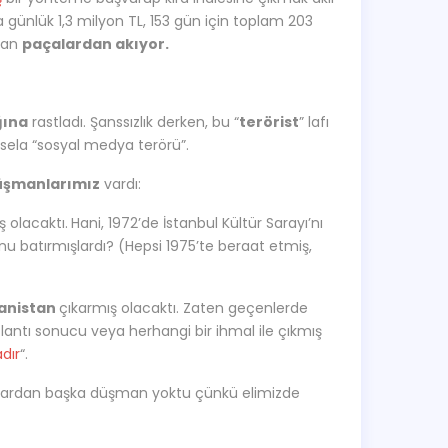
a günlük 1,3 milyon TL, 153 gün için toplam 203
san
paçalardan akıyor.
ğına
rastladı. Şanssızlık derken, bu “
terörist
” lafı
esela “sosyal medya terörü”.
üşmanlarımız
vardı:
ş olacaktı.
Hani, 1972’de İstanbul Kültür Sarayı’nı
 batırmışlardı? (Hepsi 1975’te beraat etmiş,
nanistan
çıkarmış olacaktı. Zaten geçenlerde
lantı sonucu veya herhangi bir ihmal ile çıkmış
adır
“.
nlardan başka düşman yoktu çünkü elimizde