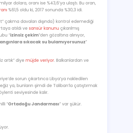
lyar dolara, oranı ise %43,6’ya ulaştı. Bu oran,
ranı
%61,5 oldu ki, 2017 sonunda %30,3 idi.
t” çakma davaları dışında) kontrol edemediği
taya atıldı ve
sansür kanunu
çıkarılmış
bu “
izinsiz çekim
”den gözaltına alınıyor,
yangınlara sıkacak su bulamıyorsunuz
”
z artık” diye
müjde veriyor
. Balkanlardan ve
riye’de sorun çıkartınca Libya’ya nakledilen
ğiz ya, bunların şimdi de Taliban’la çatıştırmak
söylenti seviyesinde kalır.
li “
Ortadoğu Jandarması
” var şükür.
üyor.