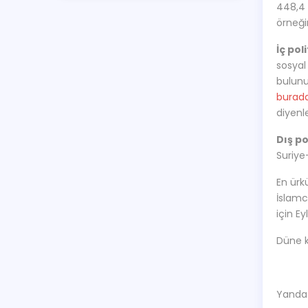
448,4 
örneği
İç pol
sosyal
bulunu
burada
diyenl
Dış po
Suriye
En ürk
İslamc
için Ey
Düne k
Yandaş