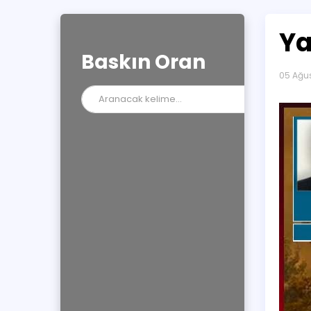
Ya
Baskın Oran
05 Ağus