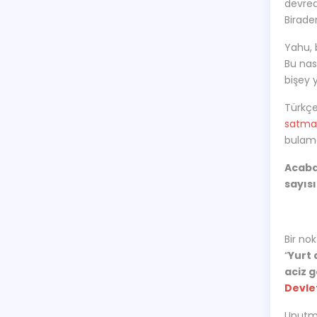
devred
Birade
Yahu, 
Bu nas
bişey
Türkçe
satma
bulama
Acaba
sayısı
Bir no
“
Yurt 
aciz g
Devle
Unutm