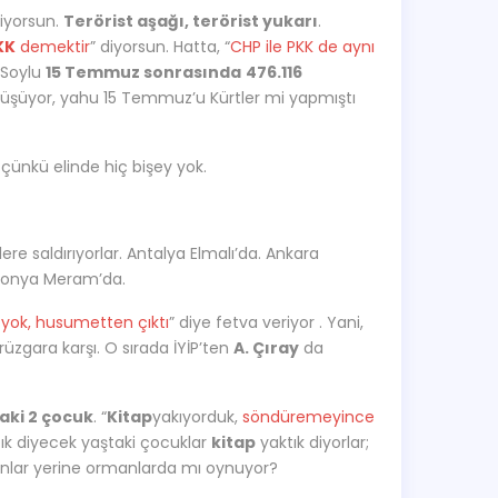
iyorsun.
Terörist aşağı, terörist yukarı
.
KK
demektir
” diyorsun. Hatta, “
CHP ile PKK de aynı
n Soylu
15 Temmuz sonrasında
476.116
üşüyor, yahu 15 Temmuz’u Kürtler mi yapmıştı
çünkü elinde hiç bişey yok.
lere saldırıyorlar. Antalya Elmalı’da. Ankara
ü Konya Meram’da.
isi yok, husumetten çıktı
” diye fetva veriyor . Yani,
rüzgara karşı. O sırada İYİP’ten
A. Çıray
da
aki 2 çocuk
. “
Kitap
yakıyorduk,
söndüremeyince
ık diyecek yaştaki çocuklar
kitap
yaktık diyorlar;
nlar yerine ormanlarda mı oynuyor?