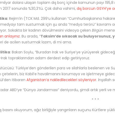
milyar dolara ulaşan toplam dış borç içinde kamunun payı 195,8 mi
n 2017 sonunda %30,3’tü. Çok daha vahimi,
dış borcun GSYH’ye o
itika
: Rejim’in (TCK Md. 299’u kullanan “Cumhurbaşkanına hakare
 medyayı tam susturmak için şu anda “medya terörü” kavramı or
yor. Sokakta bir kadının dövülmesini videoya çeken
Birgün
mensu
n anlayınız
. Bu arada, “
Taksim’de sıkacak su buluyorsunuz, 
eri de acilen susturmak lazım, di mi ama.
litika
: Bakan Soylu, “Buradan Irak ve Suriye’ye yürüyerek gideceği
-Irak topraklarından adam derdest edip getiriyoruz.
ütücüsü: Türkiye’den gönderilen para ve silahlarla beslenen ve Su
ı çetelerin, biz Kabil’e havalimanını korumaya ve işletmeye gidece
lül’den itibaren
Afganistan’a nakledilecekleri söyleniyor
. İnşallah 
adar ABD’ye “Dünya Jandarması” deniyordu, şimdi artık yerli ve mil
* * *
 basını okuyorum, ağız birliğiyle yangınların suçunu Kürtlere yükl