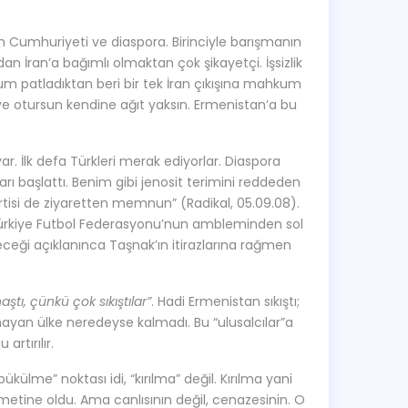
an Cumhuriyeti ve diaspora. Birinciyle barışmanın
 İran’a bağımlı olmaktan çok şikayetçi. İşsizlik
m patladıktan beri bir tek İran çıkışına mahkum
ye otursun kendine ağıt yaksın. Ermenistan’a bu
ar. İlk defa Türkleri merak ediyorlar. Diaspora
azarı başlattı. Benim gibi jenosit terimini reddeden
rtisi de ziyaretten memnun” (Radikal, 05.09.08).
in Türkiye Futbol Federasyonu’nun ambleminden sol
leceği açıklanınca Taşnak’ın itirazlarına rağmen
ştı, çünkü çok sıkıştılar”
. Hadi Ermenistan sıkıştı;
ayan ülke neredeyse kalmadı. Bu “ulusalcılar”a
artırılır.
ülme” noktası idi, “kırılma” değil. Kırılma yani
metine oldu. Ama canlısının değil, cenazesinin. O