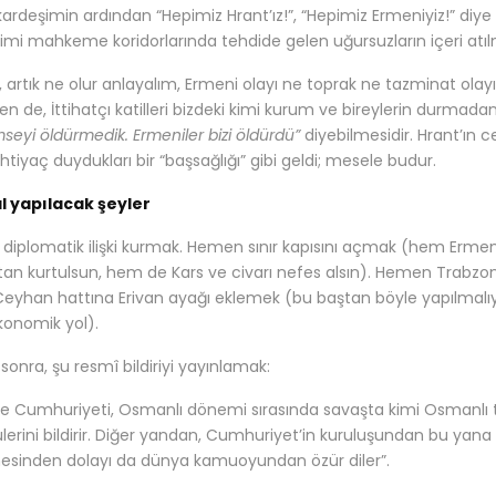
kardeşimin ardından “Hepimiz Hrant’ız!”, “Hepimiz Ermeniyiz!” d
imi mahkeme koridorlarında tehdide gelen uğursuzların içeri atı
artık ne olur anlayalım, Ermeni olayı ne toprak ne tazminat olayıdır. 
en de, İttihatçı katilleri bizdeki kimi kurum ve bireylerin durma
imseyi öldürmedik. Ermeniler bizi öldürdü”
diyebilmesidir. Hrant’ın 
htiyaç duydukları bir “başsağlığı” gibi geldi; mesele budur.
l yapılacak şeyler
 diplomatik ilişki kurmak. Hemen sınır kapısını açmak (hem Ermeni
an kurtulsun, hem de Kars ve civarı nefes alsın). Hemen Trabzon
-Ceyhan hattına Erivan ayağı eklemek (bu baştan böyle yapılmal
konomik yol).
 sonra, şu resmî bildiriyi yayınlamak:
ye Cumhuriyeti, Osmanlı dönemi sırasında savaşta kimi Osmanlı t
lerini bildirir. Diğer yandan, Cumhuriyet’in kuruluşundan bu yana 
esinden dolayı da dünya kamuoyundan özür diler”.