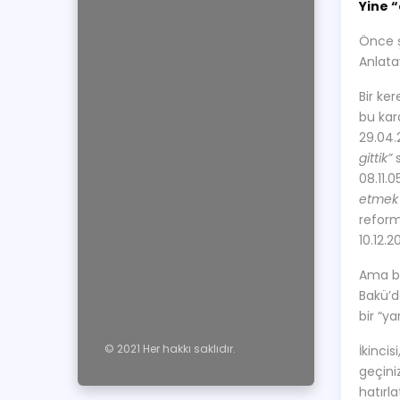
Yine “
Önce ş
Anlata
Bir ker
bu kard
29.04.
gittik”
s
08.11.
etmek 
reform
10.12.2
Ama b
Bakü’d
bir “y
© 2021 Her hakkı saklıdır.
İkincis
geçini
hatırla