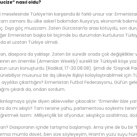
ucize” nasıl oldu?
 meselesinde Türkiye’nin karşısında iki farklı unsur var: Ermenist
tam zamanı: Bu ülke askerî bakımdan Rusya’ya, ekonomik bakımdan
ç. Dışa göç muazzam. Zaten Gürcistan’la arası kötüydü, son duru
 Eğer Ermenistan başka bir biçimde bu durumdan kurtulursa Türki
a el uzatan Türkiye olmalı.
n, diaspora da yaklaşır. Zaten bir süredir orada çok değişiklikler v
arının en önemlisi (
Armenian Weekly
) sürekli bir Türkiyeli köşe y
 uzun uzun konuşturdu (Radikal, 17-20.08.08). Şimdi de “Daşnak Pa
şünebiliyor musunuz bir dış ülkeyle ilişkiyi kolaylaştırabilmek iç
i ayyıldızı çıkarttığını? Ermenistan Futbol Federasyonu, Gül’ün ge
ağı’nı çıkardı da, ondan sordum.
kınlaşmaya şöyle diyen aklıevveller çıkacaktır:
“Ermeniler bize yana
ra da mı sıkıştı? Tam tersine yahu, parlamentosu soykırımı tanım
retmek lazım: Milliyetçilik bir afyondur; sıkıştıkça azaltılmaz, dozu 
n? Diasporanın içinde tartışma başlamıştı. Ama yine de bu bir “bük
kırmızı mumla davet, ben size söyleyeyim, Hrant’ın yüzü suyu hür