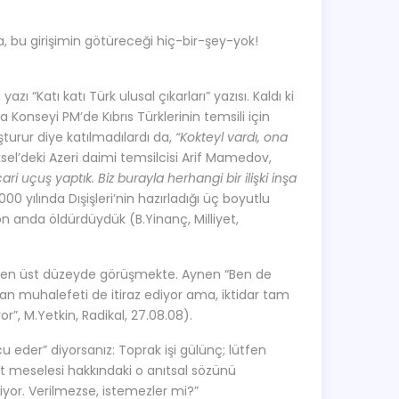
a, bu girişimin götüreceği hiç-bir-şey-yok!
zı “Katı katı Türk ulusal çıkarları” yazısı. Kaldı ki
a Konseyi PM’de Kıbrıs Türklerinin temsili için
turur diye katılmadılardı da,
“Kokteyl vardı, ona
sel’deki Azeri daimi temsilcisi Arif Mamedov,
cari uçuş yaptık. Biz burayla herhangi bir ilişki inşa
000 yılında Dışişleri’nin hazırladığı üç boyutlu
on anda öldürdüydük (B.Yinanç, Milliyet,
en üst düzeyde görüşmekte. Aynen “Ben de
n muhalefeti de itiraz ediyor ama, iktidar tam
”, M.Yetkin, Radikal, 27.08.08).
rücu eder” diyorsanız: Toprak işi gülünç; lütfen
t meselesi hakkındaki o anıtsal sözünü
eniyor. Verilmezse, istemezler mi?”