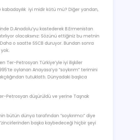
e kabadayılık iyi midir kötü mü? Diğer yandan,
lerinde D.Anadolu’yu kastederek B.Ermenistan
tırlıyor olacaksınız: Sözünü ettiğiniz bu metnin
ır. Daha o saatte SSCB duruyor. Bundan sonra
 yok.
n Ter-Petrosyan Türkiye’yle iyi ilişkiler
.1995’te oylanan Anayasa’ya “soykırım” terimini
akçılığından tutuklattı. Dünyadaki başlıca
 Ter-Petrosyan düşürüldü ve yerine Taşnak
’nin bütün dünya tarafından “soykırımcı” diye
incirlerinden başka kaybedeceği hiçbir şeyi