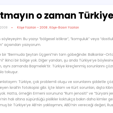
tmayın o zaman Türkiye
l 2008
Köşe Yazıları – 2008
,
Köşe-Basın Yazıları
söyleyeyim: Bu yazıyı “bölgesel istikrar”, “komşuluk” veya “dostluk”
arı” açısından yazıyorum.
e bir “Bermuda Şeytan Üçgeni”nin tam göbeğinde: Balkanlar-O
nî” ikinci bir bölge yok. Diğer yandan, şu anda Türkiye’ye böylesi
 aynı zamanda Başmelek’tir. Türkiye kireçlenmiş sorunlarını ç
la tokuşur.
anlatayım: Türkiye, çok problemli oluşu ve sorunlarını şiddetle 
en İsrail’in fotokopisi gibi. İçte İslam ve Kürt sorunları, dışta Kı
yok. Hatta, örneğin Ermeni sorununa “Rum jenositi” ve “Süryani jeno
e’nin halı altına süpürdüğü pislikler koktukça bakın daha kimler g
uş bir Türkiye’ye AB’nin yaklaşımını, ABD’nin vereceği değeri, Rus