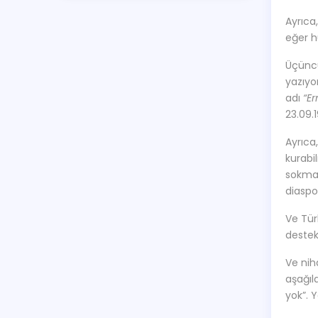
Ayrıca
eğer h
Üçüncü
yazıyo
adı
“Er
23.09.
Ayrıca,
kurabi
sokmad
diaspor
Ve Tür
destek
Ve nih
aşağıl
yok”. Y