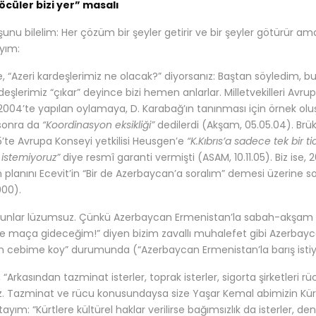
öcüler bizi yer” masalı
unu bilelim: Her çözüm bir şeyler getirir ve bir şeyler götürür am
yım:
e, “Azeri kardeşlerimiz ne olacak?” diyorsanız: Baştan söyledim, bu ya
eşlerimiz “çıkar” deyince bizi hemen anlarlar. Milletvekilleri Avrup
2004’te yapılan oylamaya, D. Karabağ’ın tanınması için örnek oluş
onra da
“Koordinasyon eksikliği”
dedilerdi (Akşam, 05.05.04). Brük
05’te Avrupa Konseyi yetkilisi Heusgen’e
“K.Kıbrıs’a sadece tek bir ti
istemiyoruz”
diye resmî garanti vermişti (ASAM, 10.11.05). Biz ise, 2
 planını Ecevit’in “Bir de Azerbaycan’a soralım” demesi üzerine s
000).
unlar lüzumsuz. Çünkü Azerbaycan Ermenistan’la sabah-akşam 
e maça gideceğim!” diyen bizim zavallı muhalefet gibi Azerbayca
an cebime koy” durumunda (“Azerbaycan Ermenistan’la barış istiyor
i, “Arkasından tazminat isterler, toprak isterler, sigorta şirketleri 
z. Tazminat ve rücu konusundaysa size Yaşar Kemal abimizin Kür
tayım: “Kürtlere kültürel haklar verilirse bağımsızlık da isterler, d