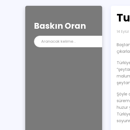
Tu
Baskın Oran
14 Eylü
Baştan 
çıkarl
Türkiy
“şeyta
malum,
şeytan
Şöyle 
süremey
huzur 
Türkiy
soyunm