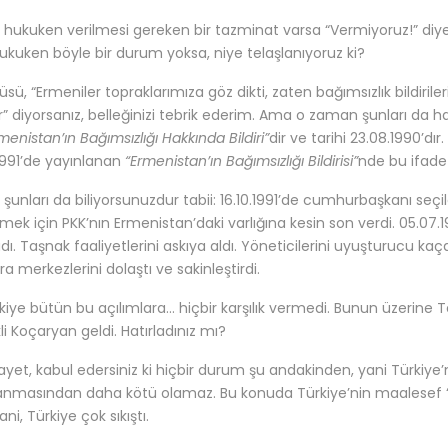
, hukuken verilmesi gereken bir tazminat varsa “Vermiyoruz!” diy
ukuken böyle bir durum yoksa, niye telaşlanıyoruz ki?
sü, “Ermeniler topraklarımıza göz dikti, zaten bağımsızlık bildiri
r” diyorsanız, belleğinizi tebrik ederim. Ama o zaman şunları da ha
menistan’ın Bağımsızlığı Hakkında Bildiri”
dir ve tarihi 23.08.1990’d
1991’de yayınlanan
“Ermenistan’ın Bağımsızlığı Bildirisi”
nde bu ifade
 şunları da biliyorsunuzdur tabii: 16.10.1991’de cumhurbaşkanı seçile
lmek için PKK’nın Ermenistan’daki varlığına kesin son verdi. 05.07
ı. Taşnak faaliyetlerini askıya aldı. Yöneticilerini uyuşturucu kaç
a merkezlerini dolaştı ve sakinleştirdi.
kiye bütün bu açılımlara… hiçbir karşılık vermedi. Bunun üzerine
li Koçaryan geldi. Hatırladınız mı?
ayet, kabul edersiniz ki hiçbir durum şu andakinden, yani Türkiye
anmasından daha kötü olamaz. Bu konuda Türkiye’nin maalesef “z
ani, Türkiye çok sıkıştı.