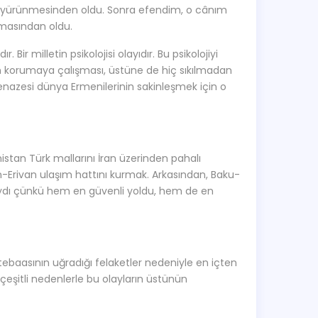
iye yürünmesinden oldu. Sonra efendim, o cânım
lmasından oldu.
Bir milletin psikolojisi olayıdır. Bu psikolojiyi
dan korumaya çalışması, üstüne de hiç sıkılmadan
cenazesi dünya Ermenilerinin sakinleşmek için o
stan Türk mallarını İran üzerinden pahalı
-Erivan ulaşım hattını kurmak. Arkasından, Baku-
ıydı çünkü hem en güvenli yoldu, hem de en
ebaasının uğradığı felaketler nedeniyle en içten
çeşitli nedenlerle bu olayların üstünün