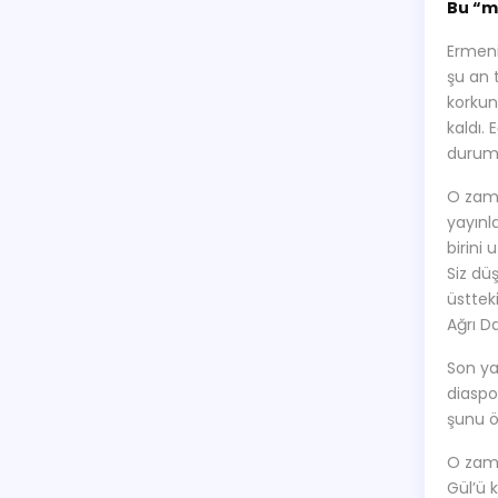
Bu “m
Ermeni
şu an 
korkun
kaldı.
durumd
O zama
yayınl
birini
Siz dü
üsttek
Ağrı D
Son ya
diaspo
şunu öğ
O zama
Gül’ü 