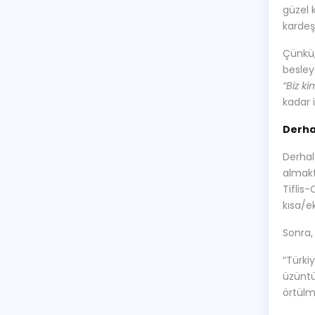
güzel 
kardeş
Çünkü, 
besley
“Biz k
kadar i
Derha
Derhal
almakt
Tiflis
kısa/e
Sonra,
“Türki
üzüntü
örtülm