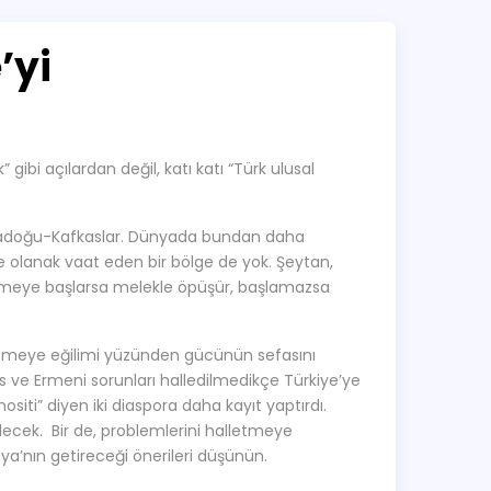
’yi
 gibi açılardan değil, katı katı “Türk ulusal
rtadoğu-Kafkaslar. Dünyada bundan daha
ne olanak vaat eden bir bölge de yok. Şeytan,
özmeye başlarsa melekle öpüşür, başlamazsa
çözmeye eğilimi yüzünden gücünün sefasını
brıs ve Ermeni sorunları halledilmedikçe Türkiye’ye
siti” diyen iki diaspora daha kayıt yaptırdı.
elecek. Bir de, problemlerini halletmeye
ya’nın getireceği önerileri düşünün.