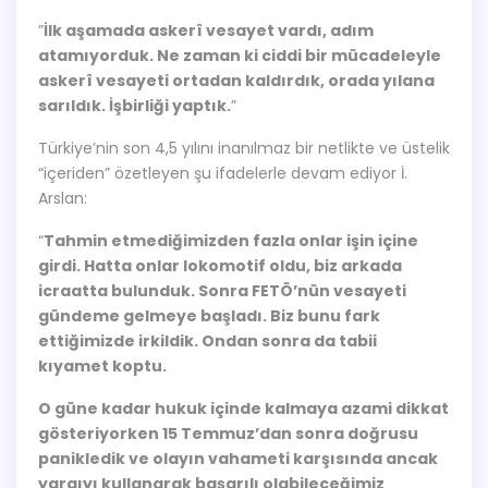
”
İlk aşamada askerî vesayet vardı, adım
atamıyorduk. Ne zaman ki ciddi bir mücadeleyle
askerî vesayeti ortadan kaldırdık, orada yılana
sarıldık. İşbirliği yaptık.
”
Türkiye’nin son 4,5 yılını inanılmaz bir netlikte ve üstelik
“içeriden” özetleyen şu ifadelerle devam ediyor İ.
Arslan:
“
Tahmin etmediğimizden fazla onlar işin içine
girdi. Hatta onlar lokomotif oldu, biz arkada
icraatta bulunduk. Sonra FETÖ’nün vesayeti
gündeme gelmeye başladı. Biz bunu fark
ettiğimizde irkildik. Ondan sonra da tabii
kıyamet koptu.
O güne kadar hukuk içinde kalmaya azami dikkat
gösteriyorken 15 Temmuz’dan sonra doğrusu
panikledik ve olayın vahameti karşısında ancak
yargıyı kullanarak başarılı olabileceğimiz