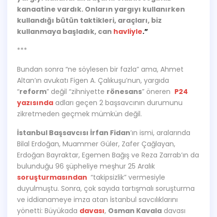
kanaatine vardık. Onların yargıyı kullanırken
kullandığı bütün taktikleri, araçları, biz
kullanmaya başladık, can
havliyle
.”
***
Bundan sonra “ne söylesen bir fazla” ama, Ahmet
Altan’ın avukatı Figen A. Çalıkuşu’nun, yargıda
“
reform
” değil “zihniyette
rönesans
” öneren ­
P24
yazısında
adları geçen 2 başsavcının durumunu
zikretmeden geçmek mümkün değil.
İstanbul Başsavcısı İrfan Fidan
’ın ismi, aralarında
Bilal Erdoğan, Muammer Güler, Zafer Çağlayan,
Erdoğan Bayraktar, Egemen Bağış ve Reza Zarrab’ın da
bulunduğu 96 şüpheliye meşhur 25 Aralık
soruşturmasından
“takipsizlik” vermesiyle
duyulmuştu. Sonra, çok sayıda tartışmalı soruşturma
ve iddianameye imza atan İstanbul savcılıklarını
yönetti: Büyükada
davası
,
Osman Kavala
davası