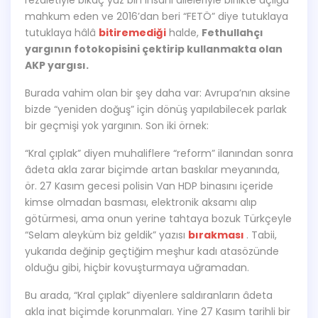
mahkum eden ve 2016’dan beri “FETÖ” diye tutuklaya
tutuklaya hâlâ
bitiremediği
halde,
Fethullahçı
yargının fotokopisini çektirip kullanmakta olan
AKP yargısı.
Burada vahim olan bir şey daha var: Avrupa’nın aksine
bizde “yeniden doğuş” için dönüş yapılabilecek parlak
bir geçmişi yok yargının. Son iki örnek:
“Kral çıplak” diyen muhaliflere “reform” ilanından sonra
âdeta akla zarar biçimde artan baskılar meyanında,
ör. 27 Kasım gecesi polisin Van HDP binasını içeride
kimse olmadan basması, elektronik aksamı alıp
götürmesi, ama onun yerine tahtaya bozuk Türkçeyle
“Selam aleyküm biz geldik” yazısı
bırakması
. Tabii,
yukarıda değinip geçtiğim meşhur kadı atasözünde
olduğu gibi, hiçbir kovuşturmaya uğramadan.
Bu arada, “Kral çıplak” diyenlere saldıranların âdeta
akla inat biçimde korunmaları. Yine 27 Kasım tarihli bir