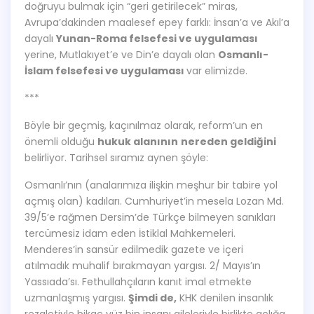
doğruyu bulmak için “geri getirilecek” miras,
Avrupa’dakinden maalesef epey farklı: İnsan’a ve Akıl’a
dayalı
Yunan-Roma felsefesi ve uygulaması
yerine, Mutlakıyet’e ve Din’e dayalı olan
Osmanlı-
İslam felsefesi ve uygulaması
var elimizde.
***
Böyle bir geçmiş, kaçınılmaz olarak, reform’un en
önemli olduğu
hukuk alanının
nereden geldiğini
belirliyor. Tarihsel sıramız aynen şöyle:
Osmanlı’nın (analarımıza ilişkin meşhur bir tabire yol
açmış olan) kadıları. Cumhuriyet’in mesela Lozan Md.
39/5’e rağmen Dersim’de Türkçe bilmeyen sanıkları
tercümesiz idam eden İstiklal Mahkemeleri.
Menderes’in sansür edilmedik gazete ve içeri
atılmadık muhalif bırakmayan yargısı. 2/ Mayıs’ın
Yassıada’sı. Fethullahçıların kanıt imal etmekte
uzmanlaşmış yargısı.
Şimdi de,
KHK denilen insanlık
rezaletiyle bikaç yüz bin insanı aileleriyle birlikte açlığa