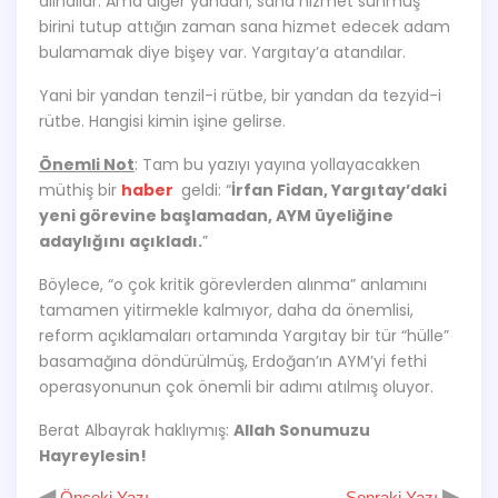
alındılar. Ama diğer yandan, sana hizmet sunmuş
birini tutup attığın zaman sana hizmet edecek adam
bulamamak diye bişey var. Yargıtay’a atandılar.
Yani bir yandan tenzil-i rütbe, bir yandan da tezyid-i
rütbe. Hangisi kimin işine gelirse.
Önemli Not
: Tam bu yazıyı yayına yollayacakken
müthiş bir
haber
geldi: “
İrfan Fidan, Yargıtay’daki
yeni görevine başlamadan, AYM üyeliğine
adaylığını açıkladı.
”
Böylece, “o çok kritik görevlerden alınma” anlamını
tamamen yitirmekle kalmıyor, daha da önemlisi,
reform açıklamaları ortamında Yargıtay bir tür “hülle”
basamağına döndürülmüş, Erdoğan’ın AYM’yi fethi
operasyonunun çok önemli bir adımı atılmış oluyor.
Berat Albayrak haklıymış:
Allah Sonumuzu
Hayreylesin!
◀
▶
Önceki Yazı
Sonraki Yazı