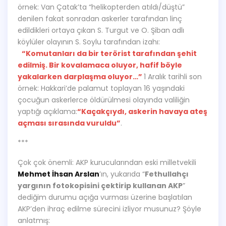
örnek: Van Çatak’ta “helikopterden atıldı/düştü”
denilen fakat sonradan askerler tarafından linç
edildikleri ortaya çıkan S. Turgut ve O. Şiban adlı
köylüler olayının S. Soylu tarafından izahı:
“Komutanları da bir terörist tarafından şehit
edilmiş. Bir kovalamaca oluyor, hafif böyle
yakalarken darplaşma oluyor…”
1 Aralık tarihli son
örnek: Hakkari’de palamut toplayan 16 yaşındaki
çocuğun askerlerce öldürülmesi olayında valiliğin
yaptığı açıklama:
“Kaçakçıydı, askerin havaya ateş
açması sırasında vuruldu”
.
***
Çok çok önemli: AKP kurucularından eski milletvekili
Mehmet İhsan Arslan
’ın, yukarıda “
Fethullahçı
yargının fotokopisini çektirip kullanan AKP
”
dediğim durumu açığa vurması üzerine başlatılan
AKP’den ihraç edilme sürecini izliyor musunuz? Şöyle
anlatmış: