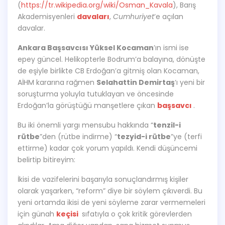
(
https://tr.wikipedia.org/wiki/Osman_Kavala
), Barış
Akademisyenleri
davaları
,
Cumhuriyet
’e açılan
davalar.
Ankara Başsavcısı Yüksel Kocaman
’ın ismi ise
epey güncel. Helikopterle Bodrum’a balayına, dönüşte
de eşiyle birlikte CB Erdoğan’a gitmiş olan Kocaman,
AİHM kararına rağmen
Selahattin Demirtaş
‘ı yeni bir
soruşturma yoluyla tutuklayan ve öncesinde
Erdoğan’la görüştüğü manşetlere çıkan
başsavcı
.
Bu iki önemli yargı mensubu hakkında “
tenzil-i
rütbe
”den (rütbe indirme) “
tezyid-i rütbe
”ye (terfi
ettirme) kadar çok yorum yapıldı. Kendi düşüncemi
belirtip bitireyim:
İkisi de vazifelerini başarıyla sonuçlandırmış kişiler
olarak yaşarken, “reform” diye bir söylem çıkıverdi. Bu
yeni ortamda ikisi de yeni söyleme zarar vermemeleri
için günah
keçisi
sıfatıyla o çok kritik görevlerden