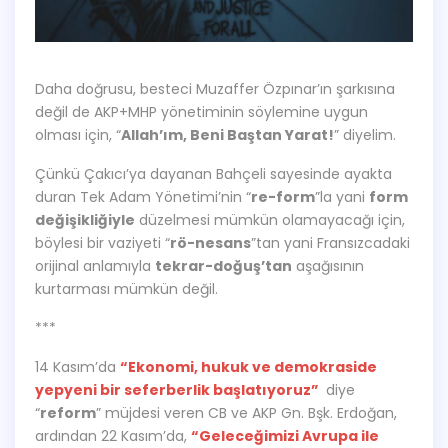
Daha doğrusu, besteci Muzaffer Özpınar’ın şarkısına
değil de AKP+MHP yönetiminin söylemine uygun
olması için, “
Allah’ım, Beni Baştan Yarat!
” diyelim.
Çünkü Çakıcı’ya dayanan Bahçeli sayesinde ayakta
duran Tek Adam Yönetimi’nin “
re-form
”la yani
form
değişikliğiyle
düzelmesi mümkün olamayacağı için,
böylesi bir vaziyeti “
rö-nesans
”tan yani Fransızcadaki
orijinal anlamıyla
tekrar-doğuş’tan
aşağısının
kurtarması mümkün değil.
***
14 Kasım’da
“Ekonomi, hukuk ve demokraside
yepyeni bir seferberlik başlatıyoruz”
diye
“
reform
” müjdesi veren CB ve AKP Gn. Bşk. Erdoğan,
ardından 22 Kasım’da,
“Geleceğimizi Avrupa ile