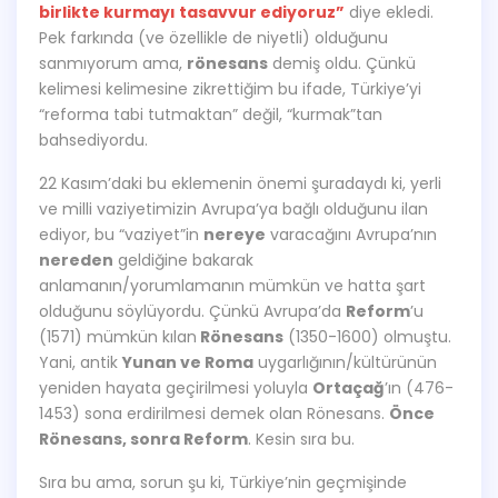
birlikte kurmayı tasavvur ediyoruz”
diye ekledi.
Pek farkında (ve özellikle de niyetli) olduğunu
sanmıyorum ama,
rönesans
demiş oldu. Çünkü
kelimesi kelimesine zikrettiğim bu ifade, Türkiye’yi
“reforma tabi tutmaktan” değil, “kurmak”tan
bahsediyordu.
22 Kasım’daki bu eklemenin önemi şuradaydı ki, yerli
ve milli vaziyetimizin Avrupa’ya bağlı olduğunu ilan
ediyor, bu “vaziyet”in
nereye
varacağını Avrupa’nın
nereden
geldiğine bakarak
anlamanın/yorumlamanın mümkün ve hatta şart
olduğunu söylüyordu. Çünkü Avrupa’da
Reform
’u
(1571) mümkün kılan
Rönesans
(1350-1600) olmuştu.
Yani, antik
Yunan ve Roma
uygarlığının/kültürünün
yeniden hayata geçirilmesi yoluyla
Ortaçağ
’ın (476-
1453) sona erdirilmesi demek olan Rönesans.
Önce
Rönesans, sonra Reform
. Kesin sıra bu.
Sıra bu ama, sorun şu ki, Türkiye’nin geçmişinde