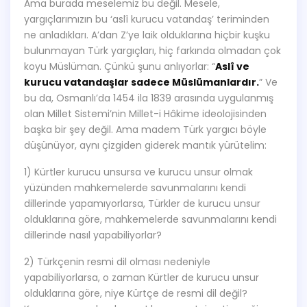
Ama burada meselemiz bu değil. Mesele,
yargıçlarımızın bu ‘aslî kurucu vatandaş’ teriminden
ne anladıkları. A’dan Z’ye laik olduklarına hiçbir kuşku
bulunmayan Türk yargıçları, hiç farkında olmadan çok
koyu Müslüman. Çünkü şunu anlıyorlar: “
Aslî ve
kurucu vatandaşlar sadece Müslümanlardır.
” Ve
bu da, Osmanlı’da 1454 ila 1839 arasında uygulanmış
olan Millet Sistemi’nin Millet-i Hâkime ideolojisinden
başka bir şey değil. Ama madem Türk yargıcı böyle
düşünüyor, aynı çizgiden giderek mantık yürütelim:
1) Kürtler kurucu unsursa ve kurucu unsur olmak
yüzünden mahkemelerde savunmalarını kendi
dillerinde yapamıyorlarsa, Türkler de kurucu unsur
olduklarına göre, mahkemelerde savunmalarını kendi
dillerinde nasıl yapabiliyorlar?
2) Türkçenin resmi dil olması nedeniyle
yapabiliyorlarsa, o zaman Kürtler de kurucu unsur
olduklarına göre, niye Kürtçe de resmi dil değil?