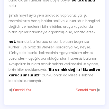
baba olayım derken işte böyle böyle ‘
Bölücü Baba
’
oldu.
Şimdi hayırlısıyla yeni anayasa yapıyoruz ya, şu
memlekette hangi halklar ‘aslî ve kurucu’dur, hangileri
değildir ve hadlerini bilmelidirler, oraya koysalar da
bizim gibiler bahaneyle öğrenmiş olsa, rahata ersek.
not:
Aslında, bu ‘kurucu unsur’ belasını başımıza
Kürtler –ve biraz da Aleviler–sardırdıydı ya, neyse.
Türkiye’de ‘azınlık’ kelimesinin –gayrimüslim olmak
yüzünden– aşağılayıcı olduğundan habersiz bulunan
Avrupalılar bunlara azınlık hakları verilmesini isteyince,
bizimkiler ayaklandıydı: “
Biz azınlık değiliz! Biz asli ve
kurucu unsuruz!
” Çünkü onlar da Millet-i Hakime
ideolojisi kurbanıydı…
◀
▶
Önceki Yazı
Sonraki Yazı