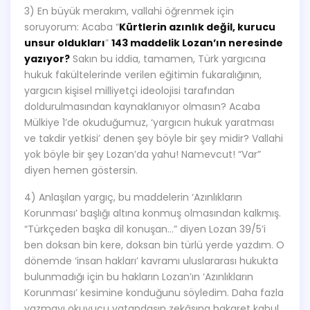
3) En büyük merakım, vallahi öğrenmek için
soruyorum: Acaba “
Kürtlerin azınlık değil, kurucu
unsur oldukları
”
143 maddelik Lozan’ın neresinde
yazıyor?
Sakın bu iddia, tamamen, Türk yargıcına
hukuk fakültelerinde verilen eğitimin fukaralığının,
yargıcın kişisel milliyetçi ideolojisi tarafından
doldurulmasından kaynaklanıyor olmasın? Acaba
Mülkiye 1’de okuduğumuz, ‘yargıcın hukuk yaratması
ve takdir yetkisi’ denen şey böyle bir şey midir? Vallahi
yok böyle bir şey Lozan’da yahu! Namevcut! “Var”
diyen hemen göstersin.
4) Anlaşılan yargıç, bu maddelerin ‘Azınlıkların
Korunması’ başlığı altına konmuş olmasından kalkmış.
“Türkçeden başka dil konuşan…” diyen Lozan 39/5’i
ben doksan bin kere, doksan bin türlü yerde yazdım. O
dönemde ‘insan hakları’ kavramı uluslararası hukukta
bulunmadığı için bu hakların Lozan’ın ‘Azınlıkların
Korunması’ kesimine konduğunu söyledim. Daha fazla
yazmayı okuyucu vatandaşın zekâsına hakaret kabul