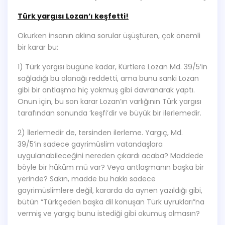
Türk yargısı Lozan’ı keşfetti!
Okurken insanın aklına sorular üşüştüren, çok önemli
bir karar bu:
1) Türk yargısı bugüne kadar, Kürtlere Lozan Md. 39/5’in
sağladığı bu olanağı reddetti, ama bunu sanki Lozan
gibi bir antlaşma hiç yokmuş gibi davranarak yaptı.
Onun için, bu son karar Lozan’ın varlığının Türk yargısı
tarafından sonunda ‘keşfi’dir ve büyük bir ilerlemedir.
2) İlerlemedir de, tersinden ilerleme. Yargıç, Md.
39/5’in sadece gayrimüslim vatandaşlara
uygulanabileceğini nereden çıkardı acaba? Maddede
böyle bir hüküm mü var? Veya antlaşmanın başka bir
yerinde? Sakın, madde bu hakkı sadece
gayrimüslimlere değil, kararda da aynen yazıldığı gibi,
bütün “Türkçeden başka dil konuşan Türk uyrukları”na
vermiş ve yargıç bunu istediği gibi okumuş olmasın?