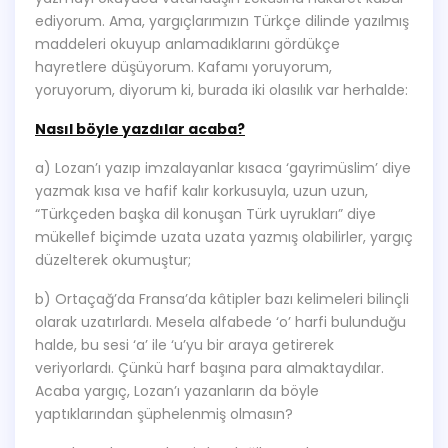
ediyorum. Ama, yargıçlarımızın Türkçe dilinde yazılmış
maddeleri okuyup anlamadıklarını gördükçe
hayretlere düşüyorum. Kafamı yoruyorum,
yoruyorum, diyorum ki, burada iki olasılık var herhalde:
Nasıl böyle yazdılar acaba?
a) Lozan’ı yazıp imzalayanlar kısaca ‘gayrimüslim’ diye
yazmak kısa ve hafif kalır korkusuyla, uzun uzun,
“Türkçeden başka dil konuşan Türk uyrukları” diye
mükellef biçimde uzata uzata yazmış olabilirler, yargıç
düzelterek okumuştur;
b) Ortaçağ’da Fransa’da kâtipler bazı kelimeleri bilinçli
olarak uzatırlardı. Mesela alfabede ‘o’ harfi bulunduğu
halde, bu sesi ‘a’ ile ‘u’yu bir araya getirerek
veriyorlardı. Çünkü harf başına para almaktaydılar.
Acaba yargıç, Lozan’ı yazanların da böyle
yaptıklarından şüphelenmiş olmasın?