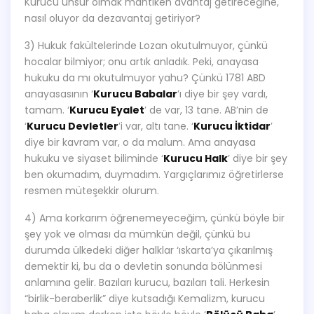
Kurucu unsur olmak mantıken avantaj getireceğine,
nasıl oluyor da dezavantaj getiriyor?
3) Hukuk fakültelerinde Lozan okutulmuyor, çünkü
hocalar bilmiyor; onu artık anladık. Peki, anayasa
hukuku da mı okutulmuyor yahu? Çünkü 1781 ABD
anayasasının ‘
Kurucu Babalar
’ı diye bir şey vardı,
tamam. ‘
Kurucu Eyalet
’ de var, 13 tane. AB’nin de
‘
Kurucu Devletler
’i var, altı tane. ‘
Kurucu İktidar
’
diye bir kavram var, o da malum. Ama anayasa
hukuku ve siyaset biliminde ‘
Kurucu Halk
’ diye bir şey
ben okumadım, duymadım. Yargıçlarımız öğretirlerse
resmen müteşekkir olurum.
4) Ama korkarım öğrenemeyeceğim, çünkü böyle bir
şey yok ve olması da mümkün değil, çünkü bu
durumda ülkedeki diğer halklar ‘ıskarta’ya çıkarılmış
demektir ki, bu da o devletin sonunda bölünmesi
anlamına gelir. Bazıları kurucu, bazıları tali. Herkesin
“birlik-beraberlik” diye kutsadığı Kemalizm, kurucu