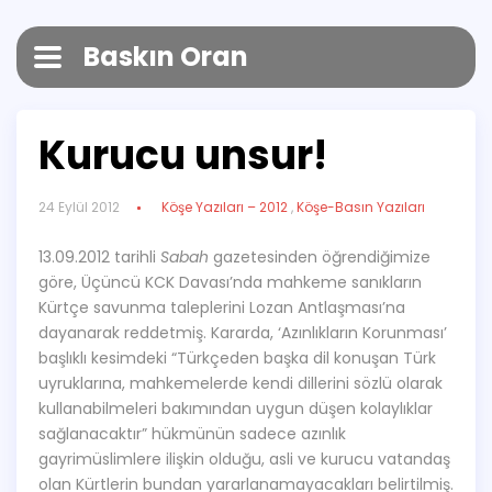
Baskın Oran
Kurucu unsur!
24 Eylül 2012
Köşe Yazıları – 2012
,
Köşe-Basın Yazıları
13.09.2012 tarihli
Sabah
gazetesinden öğrendiğimize
göre, Üçüncü KCK Davası’nda mahkeme sanıkların
Kürtçe savunma taleplerini Lozan Antlaşması’na
dayanarak reddetmiş. Kararda, ‘Azınlıkların Korunması’
başlıklı kesimdeki “Türkçeden başka dil konuşan Türk
uyruklarına, mahkemelerde kendi dillerini sözlü olarak
kullanabilmeleri bakımından uygun düşen kolaylıklar
sağlanacaktır” hükmünün sadece azınlık
gayrimüslimlere ilişkin olduğu, asli ve kurucu vatandaş
olan Kürtlerin bundan yararlanamayacakları belirtilmiş.