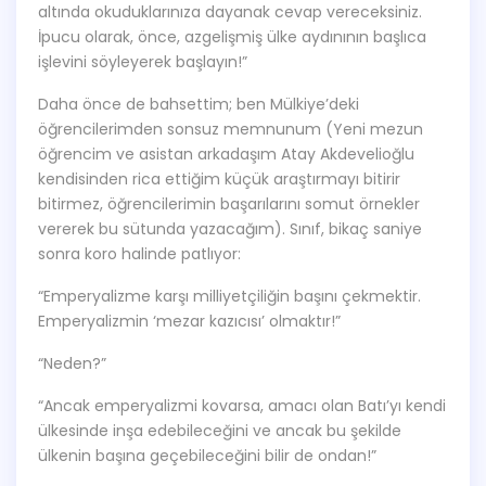
altında okuduklarınıza dayanak cevap vereceksiniz.
İpucu olarak, önce, azgelişmiş ülke aydınının başlıca
işlevini söyleyerek başlayın!”
Daha önce de bahsettim; ben Mülkiye’deki
öğrencilerimden sonsuz memnunum (Yeni mezun
öğrencim ve asistan arkadaşım Atay Akdevelioğlu
kendisinden rica ettiğim küçük araştırmayı bitirir
bitirmez, öğrencilerimin başarılarını somut örnekler
vererek bu sütunda yazacağım). Sınıf, bikaç saniye
sonra koro halinde patlıyor:
“Emperyalizme karşı milliyetçiliğin başını çekmektir.
Emperyalizmin ‘mezar kazıcısı’ olmaktır!”
“Neden?”
“Ancak emperyalizmi kovarsa, amacı olan Batı’yı kendi
ülkesinde inşa edebileceğini ve ancak bu şekilde
ülkenin başına geçebileceğini bilir de ondan!”