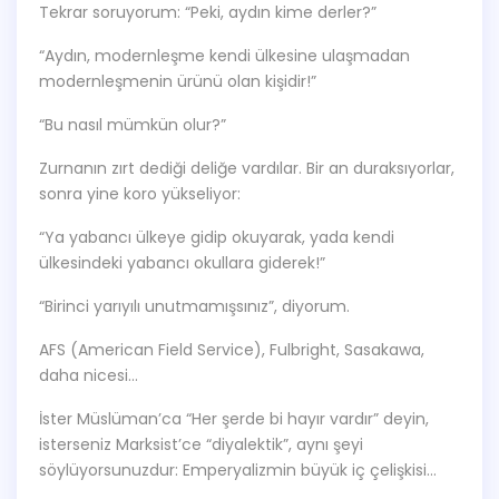
Tekrar soruyorum: “Peki, aydın kime derler?”
“Aydın, modernleşme kendi ülkesine ulaşmadan
modernleşmenin ürünü olan kişidir!”
“Bu nasıl mümkün olur?”
Zurnanın zırt dediği deliğe vardılar. Bir an duraksıyorlar,
sonra yine koro yükseliyor:
“Ya yabancı ülkeye gidip okuyarak, yada kendi
ülkesindeki yabancı okullara giderek!”
“Birinci yarıyılı unutmamışsınız”, diyorum.
AFS (American Field Service), Fulbright, Sasakawa,
daha nicesi…
İster Müslüman’ca “Her şerde bi hayır vardır” deyin,
isterseniz Marksist’ce “diyalektik”, aynı şeyi
söylüyorsunuzdur: Emperyalizmin büyük iç çelişkisi…