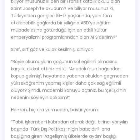
biliyor musunuz ki ben bir Fransız katolik okulu olan
Saint Joseph’te okudum? Ve biliyor musunuz ki,
Türkiye’den gençleri 16-17 yaşlarında, yani tam
etkilenebilir çağlarda bir yıllığına ABD’ye eğitim
mübadelesine götürdüğü için en etkili kültür
emperyalizmi programlarından olan AFS’denim?”
Sınıf, sırf göz ve kulak kesilmiş, dinliyor:
“Böyle okumuşların çoğunun sol eğilimli olmasına
karşılık, dikkat ettiniz mi ki, ‘Anadolu’nun bağrından
kopup gelmiş’, hayatında yabancı okuldan geçmeden
yükseköğrenim yapmış kişiler daha çok sağ eğilimli
oluyor? Şimdi, mademki konuyu açtınız, bu ‘çelişki’nin
nedenini söyleyin bakalım!”
Hemen, hiç ara vermeden, bastırıyorum:
“Tabii, işkembe-i kübradan atarak değil, birinci yarıyılın
başında ‘Türk Dış Politikası niçin batıcıdır?’ ana
başlığına giren ‘Azgelişmiş ülkelerde aydın’ başlığı