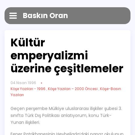
Baskın Oran
Kültür
emperyalizmi
üzerine çeşitlemeler
04 Nisan 1996
Köşe Yazıları - 1996
,
Köşe Yazıları – 2000 Öncesi
,
Köşe-Basın
Yazıları
Geçen perşembe Mülkiye uluslararası ilişkiler şubesi 3.
sınıfta Türk Dış Politikası anlatıyorum, konu Türk-
Yunan ilişkileri.
Fener Patrikhanesinin Heybeliada’daki papaz okulunun