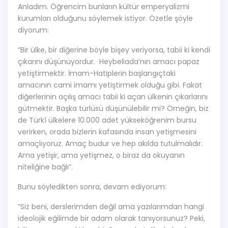
Anladım. Öğrencim bunların kültür emperyalizmi
kurumları olduğunu söylemek istiyor. Özetle şöyle
diyorum:
“Bir ülke, bir diğerine böyle bişey veriyorsa, tabii ki kendi
çıkarını düşünüyordur. Heybeliada’nın amacı papaz
yetiştirmektir. İmam-Hatiplerin başlangıçtaki
amacının cami imamı yetiştirmek olduğu gibi. Fakat
diğerlerinin açılış amacı tabii ki açan ülkenin çıkarlarını
gütmektir. Başka türlüsü düşünülebilir mi? Örneğin, biz
de Türkî ülkelere 10.000 adet yükseköğrenim bursu
verirken, orada bizlerin kafasında insan yetişmesini
amaçlıyoruz. Amaç budur ve hep akılda tutulmalıdır.
Ama yetişir, ama yetişmez, o biraz da okuyanın
niteliğine bağlı”.
Bunu söyledikten sonra, devam ediyorum:
“Siz beni, derslerimden değil ama yazılarımdan hangi
ideolojik eğilimde bir adam olarak tanıyorsunuz? Peki,