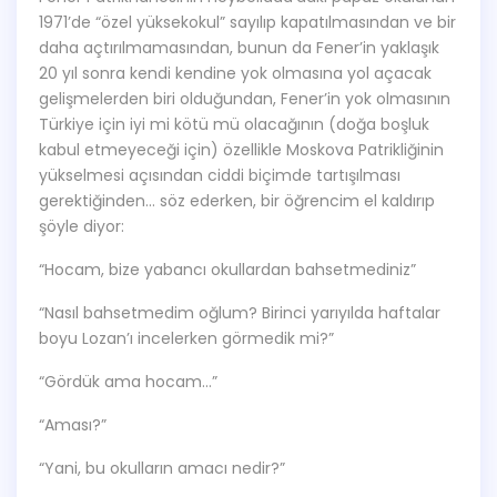
1971’de “özel yüksekokul” sayılıp kapatılmasından ve bir
daha açtırılmamasından, bunun da Fener’in yaklaşık
20 yıl sonra kendi kendine yok olmasına yol açacak
gelişmelerden biri olduğundan, Fener’in yok olmasının
Türkiye için iyi mi kötü mü olacağının (doğa boşluk
kabul etmeyeceği için) özellikle Moskova Patrikliğinin
yükselmesi açısından ciddi biçimde tartışılması
gerektiğinden… söz ederken, bir öğrencim el kaldırıp
şöyle diyor:
“Hocam, bize yabancı okullardan bahsetmediniz”
“Nasıl bahsetmedim oğlum? Birinci yarıyılda haftalar
boyu Lozan’ı incelerken görmedik mi?”
“Gördük ama hocam…”
“Aması?”
“Yani, bu okulların amacı nedir?”