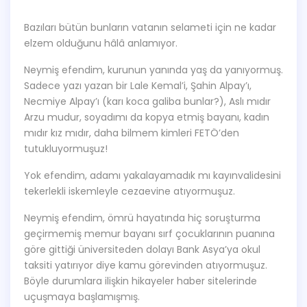
***
Bazıları bütün bunların vatanın selameti için ne kadar
elzem olduğunu hâlâ anlamıyor.
Neymiş efendim, kurunun yanında yaş da yanıyormuş.
Sadece yazı yazan bir Lale Kemal’i, Şahin Alpay’ı,
Necmiye Alpay’ı (karı koca galiba bunlar?), Aslı mıdır
Arzu mudur, soyadımı da kopya etmiş bayanı, kadın
mıdır kız mıdır, daha bilmem kimleri FETÖ’den
tutukluyormuşuz!
Yok efendim, adamı yakalayamadık mı kayınvalidesini
tekerlekli iskemleyle cezaevine atıyormuşuz.
Neymiş efendim, ömrü hayatında hiç soruşturma
geçirmemiş memur bayanı sırf çocuklarının puanına
göre gittiği üniversiteden dolayı Bank Asya’ya okul
taksiti yatırıyor diye kamu görevinden atıyormuşuz.
Böyle durumlara ilişkin hikayeler haber sitelerinde
uçuşmaya başlamışmış.