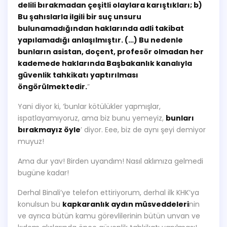
delili bırakmadan çeşitli olaylara karıştıkları; b)
Bu şahıslarla ilgili bir suç unsuru
bulunamadığından haklarında adli takibat
yapılamadığı anlaşılmıştır. (…) Bu nedenle
bunların asistan, doçent, profesör olmadan her
kademede haklarında Başbakanlık kanalıyla
güvenlik tahkikatı yaptırılması
öngörülmektedir.
”
Yani diyor ki, ‘bunlar kötülükler yapmışlar,
ispatlayamıyoruz, ama biz bunu yemeyiz,
bunları
bırakmayız öyle
’ diyor. Eee, biz de aynı şeyi demiyor
muyuz!
Ama dur yav! Birden uyandım! Nasıl aklımıza gelmedi
bugüne kadar!
Derhal Binali’ye telefon ettiriyorum, derhal ilk KHK’ya
konulsun bu
kapkaranlık aydın müsveddeleri
nin
ve ayrıca bütün kamu görevlilerinin bütün unvan ve