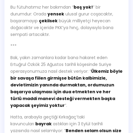
Bu fütuhatımız her bakımdan “
boş yok!
” bir
durumdur: Orada
yensek
ulusal gurur coşacaktır,
başaramayıp
çekilsek
büyük milliyetçi heyecan
doğacaktır ve içeride PKK’ya hınç, dolayısıyla bana
sempati artacaktır.
***
Bak, yakın zamanlara kadar bana hakaret eden
Ertuğrul Özkök 25 Ağustos tarihli köşesinde Suriye
operasyonumuza nasıl destek veriyor: “
Ülkemiz böyle
bir savaşa fiilen girmişse bütün kalbimizle,
devletimizin yanında durmaktan, ordumuzun
başarıya ulaşması için dua etmekten ve her
türlü maddi manevi desteği vermekten başka
yapacak şeyimiz yoktur
”.
Hatta, arabayla geçtiği Kırkağaç’taki
kavuncuları
bayrak
astıkları için 3 Eylül tarihli
yazısında nasıl selamlıyor: “
Benden selam olsun size