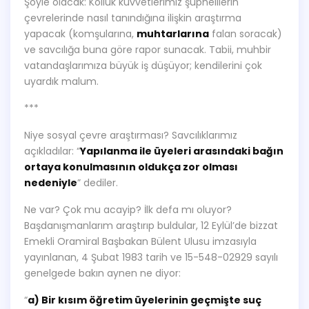
Şöyle olacak: Kolluk kuvvetlerimiz şüphelilerin
çevrelerinde nasıl tanındığına ilişkin araştırma
yapacak (komşularına,
muhtarlarına
falan soracak)
ve savcılığa buna göre rapor sunacak. Tabii, muhbir
vatandaşlarımıza büyük iş düşüyor; kendilerini çok
uyardık malum.
***
Niye sosyal çevre araştırması? Savcılıklarımız
açıkladılar: “
Yapılanma ile üyeleri arasındaki bağın
ortaya konulmasının oldukça zor olması
nedeniyle
” dediler.
Ne var? Çok mu acayip? İlk defa mı oluyor?
Başdanışmanlarım araştırıp buldular, 12 Eylül’de bizzat
Emekli Oramiral Başbakan Bülent Ulusu imzasıyla
yayınlanan, 4 Şubat 1983 tarih ve 15-548-02929 sayılı
genelgede bakın aynen ne diyor:
“
a) Bir kısım öğretim üyelerinin geçmişte suç