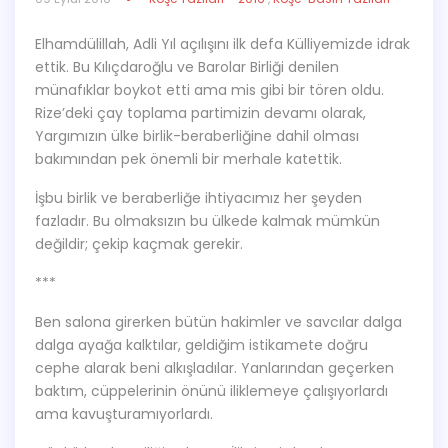
Elhamdülillah, Adli Yıl açılışını ilk defa Külliyemizde idrak
ettik. Bu Kılıçdaroğlu ve Barolar Birliği denilen
münafıklar boykot etti ama mis gibi bir tören oldu.
Rize’deki çay toplama partimizin devamı olarak,
Yargımızın ülke birlik-beraberliğine dahil olması
bakımından pek önemli bir merhale katettik.
İşbu birlik ve beraberliğe ihtiyacımız her şeyden
fazladır. Bu olmaksızın bu ülkede kalmak mümkün
değildir; çekip kaçmak gerekir.
***
Ben salona girerken bütün hakimler ve savcılar dalga
dalga ayağa kalktılar, geldiğim istikamete doğru
cephe alarak beni alkışladılar. Yanlarından geçerken
baktım, cüppelerinin önünü iliklemeye çalışıyorlardı
ama kavuşturamıyorlardı.