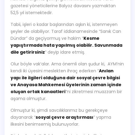
gazetesi yöneticilerine Balyoz davasını yazmaktan
52,5 yıl istemektedir.
Tabii, işleri o kadar başlarından aşkın ki, istenmeyen
şeyler de olabiliyor. Taraf iddianamesinde “Sanık Can
Dündar” da geçiyormuş ve hakim “
Kesme
yapıştırmada hata yapılmış olabilir. Savunmada
dile getirirsiniz
” deyip idare etmiş.
Olur böyle vak’alar. Ama önemli olan şudur ki, AYM’nin
kendi iki üyesini meslekten ihraç ederken “
Anılan
yapı ile ilgileri olduğuna dair sosyal çevre bilgisi
ve Anayasa Mahkemesi üyelerinin zaman içinde
oluşan ortak kanaatleri
”ni zikretmesi muazzam bir
aşama olmuştur.
Olmuştur ki, şimdi savcılıklarımız bu gerekçeye
dayanarak “
sosyal çevre araştırması
” yapma
ilkesini benimsemiş bulunuyorlar.