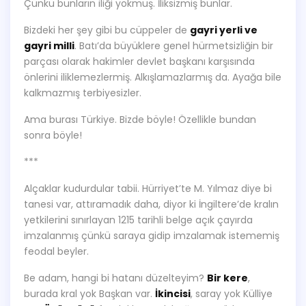
Çünkü bunların iliği yokmuş. İliksizmiş bunlar.
Bizdeki her şey gibi bu cüppeler de
gayri yerli ve
gayri milli
. Batı’da büyüklere genel hürmetsizliğin bir
parçası olarak hakimler devlet başkanı karşısında
önlerini iliklemezlermiş. Alkışlamazlarmış da. Ayağa bile
kalkmazmış terbiyesizler.
Ama burası Türkiye. Bizde böyle! Özellikle bundan
sonra böyle!
***
Alçaklar kudurdular tabii. Hürriyet’te M. Yılmaz diye bi
tanesi var, attıramadık daha, diyor ki İngiltere’de kralın
yetkilerini sınırlayan 1215 tarihli belge açık çayırda
imzalanmış çünkü saraya gidip imzalamak istememiş
feodal beyler.
Be adam, hangi bi hatanı düzelteyim?
Bir kere
,
burada kral yok Başkan var.
İkincisi
, saray yok Külliye