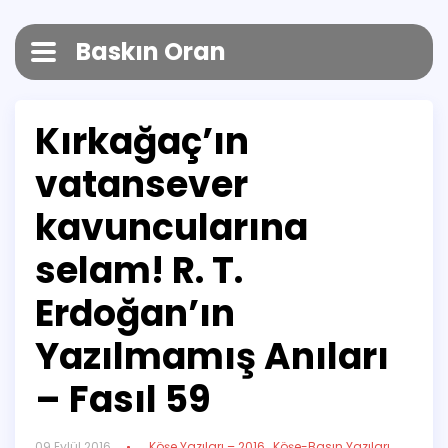
Baskın Oran
Kırkağaç’ın
vatansever
kavuncularına
selam! R. T.
Erdoğan’ın
Yazılmamış Anıları
– Fasıl 59
09 Eylül 2016
Köşe Yazıları – 2016
,
Köşe-Basın Yazıları