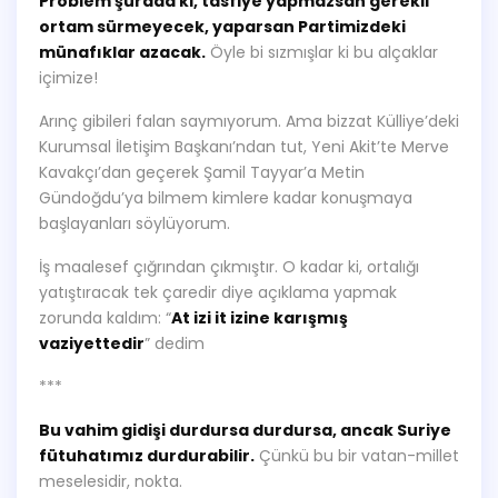
Problem şurada ki, tasfiye yapmazsan gerekli
ortam sürmeyecek, yaparsan Partimizdeki
münafıklar azacak.
Öyle bi sızmışlar ki bu alçaklar
içimize!
Arınç gibileri falan saymıyorum. Ama bizzat Külliye’deki
Kurumsal İletişim Başkanı’ndan tut, Yeni Akit’te Merve
Kavakçı’dan geçerek Şamil Tayyar’a Metin
Gündoğdu’ya bilmem kimlere kadar konuşmaya
başlayanları söylüyorum.
İş maalesef çığrından çıkmıştır. O kadar ki, ortalığı
yatıştıracak tek çaredir diye açıklama yapmak
zorunda kaldım: “
At izi it izine karışmış
vaziyettedir
” dedim
***
Bu vahim gidişi durdursa durdursa, ancak Suriye
fütuhatımız durdurabilir.
Çünkü bu bir vatan-millet
meselesidir, nokta.