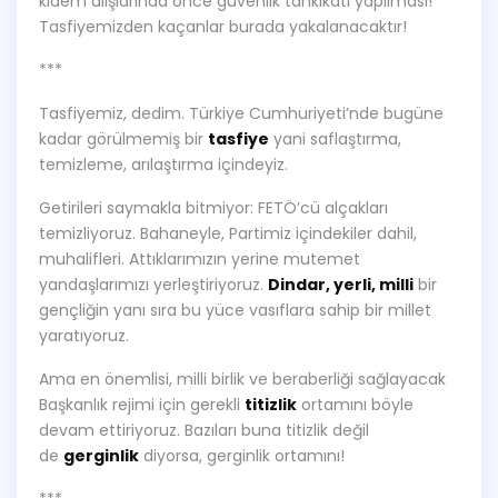
kıdem alışlarında önce güvenlik tahkikatı yapılması!
Tasfiyemizden kaçanlar burada yakalanacaktır!
***
Tasfiyemiz, dedim. Türkiye Cumhuriyeti’nde bugüne
kadar görülmemiş bir
tasfiye
yani saflaştırma,
temizleme, arılaştırma içindeyiz.
Getirileri saymakla bitmiyor: FETÖ’cü alçakları
temizliyoruz. Bahaneyle, Partimiz içindekiler dahil,
muhalifleri. Attıklarımızın yerine mutemet
yandaşlarımızı yerleştiriyoruz.
Dindar, yerli, milli
bir
gençliğin yanı sıra bu yüce vasıflara sahip bir millet
yaratıyoruz.
Ama en önemlisi, milli birlik ve beraberliği sağlayacak
Başkanlık rejimi için gerekli
titizlik
ortamını böyle
devam ettiriyoruz. Bazıları buna titizlik değil
de
gerginlik
diyorsa, gerginlik ortamını!