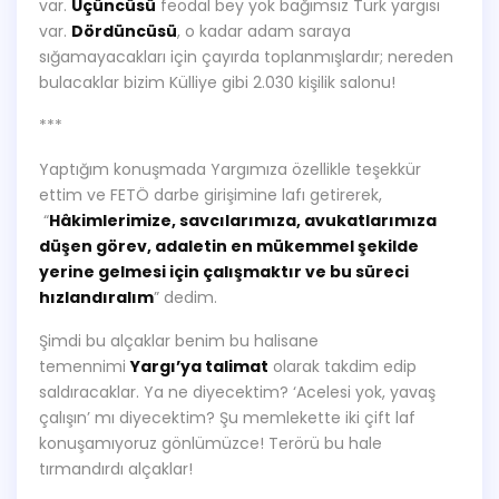
var.
Üçüncüsü
feodal bey yok bağımsız Türk yargısı
var.
Dördüncüsü
, o kadar adam saraya
sığamayacakları için çayırda toplanmışlardır; nereden
bulacaklar bizim Külliye gibi 2.030 kişilik salonu!
***
Yaptığım konuşmada Yargımıza özellikle teşekkür
ettim ve FETÖ darbe girişimine lafı getirerek,
“
Hâkimlerimize, savcılarımıza, avukatlarımıza
düşen görev, adaletin en mükemmel şekilde
yerine gelmesi için çalışmaktır ve bu süreci
hızlandıralım
” dedim.
Şimdi bu alçaklar benim bu halisane
temennimi
Yargı’ya talimat
olarak takdim edip
saldıracaklar. Ya ne diyecektim? ‘Acelesi yok, yavaş
çalışın’ mı diyecektim? Şu memlekette iki çift laf
konuşamıyoruz gönlümüzce! Terörü bu hale
tırmandırdı alçaklar!