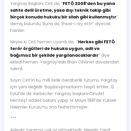
Yargıtay Başkanı Cirit de, “
FETÖ 2008’den bu yana
sahte delil üretme, yasa dışı teknik takip gibi
birçok konuda hukuku bir silah gibi kullanmıştır
”
demiş bulundu. Buna da “ihsas-ı rey etti!” diyecek
hainler.
Neyse ki Cirit hemen uyandı da, “
Herkes gibi FETÖ
terör örgütleri de hukuka uygun, adli ve
bağımsız bir şekilde yargılanacaklardır
” diye
ekledi hemen. Yargıtay’daki İlhan Cihaner davasından
talimli.
Sayın Cirit’in bu milli birlik-beraberlik tutumu Yargıtay
için yeni değildir. Başdanışmanlarım tespit ettiler, 12
Eylül’de de darbeciler Yargıtay başkanı Cevdet
Menteş’i adalet bakanı yapıp 14 Mayıs 1981’de Yüksek
Hakimler Kurulu’nu ona feshettirmişler.
***
Aslında Yargımız çok iyi gitmektedir. Mesela Taraf