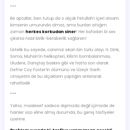
***
Be aptallar, ben tutup da o alçak Fetullah’ı içeri atsam
kimsenin umurunda olmaz, ama bunları attığım
zaman
herkes korkudan siner
! Her kafadan bi ses
çıkarsa nasıl birlik-beraberlik sağlarsın!
Üstelik bu sayede, canımızı sıkan bin türlü olayı; H. Dink,
Soma, Muhsin’in helikopteri, Kilis’in bombalanması,
Uludere, Danıştay baskını gibi ve hatta son olarak
Defne Coy Foster’in ölümünü ve Üzeyir Garih
cinayetini de bu alçakların yaptığını anlatarak
rahatladık
***
Yalnız, maalesef sadece dışımızda değil içimizde de
hainler sazı eline almış durumda, bu geniş tasfiyeler
üzerine.