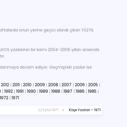
aftalarda onun yerine geçici olarak çıkan YÜZYIL
 AGOS yazılarının bir kısmı 2004-2006 yılları arasında
ır.
yınlanmaya devam ediyor. Geçmişteki yazılar ise
|
2012
|
2011
|
2010
|
2009
|
2008
|
2007
|
2006
|
2005
|
3
|
1992
|
1991
|
1990
|
1989
|
1988
|
1987
|
1986
|
1985
|
1972
|
1971
22 Eylül 1971
Köşe Yazıları – 1971