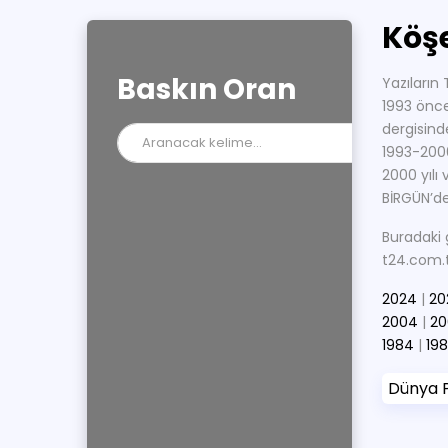
Köşe
Baskın Oran
Yazıların
1993 önce
dergisinde
1993-2000
2000 yılı 
BİRGÜN’de
Buradaki 
t24.com.tr
2024
|
20
2004
|
20
1984
|
19
Dünya P