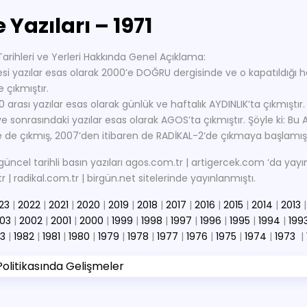
 Yazıları – 1971
 Tarihleri ve Yerleri Hakkında Genel Açıklama:
si yazılar esas olarak 2000’e DOĞRU dergisinde ve o kapatıldığı h
 çıkmıştır.
 arası yazılar esas olarak günlük ve haftalık AYDINLIK’ta çıkmıştır.
ve sonrasındaki yazılar esas olarak AGOS’ta çıkmıştır. Şöyle ki: Bu
 de çıkmış, 2007’den itibaren de RADİKAL-2‘de çıkmaya başlamışt
güncel tarihli basın yazıları agos.com.tr | artigercek.com ‘da ya
 | radikal.com.tr | birgün.net sitelerinde yayınlanmıştı.
23
|
2022
|
2021
|
2020
|
2019
|
2018
|
2017
|
2016
|
2015
|
2014
|
2013
03
|
2002
|
2001
|
2000
|
1999
|
1998
|
1997
|
1996
|
1995
|
1994
|
199
83
|
1982
|
1981
|
1980
|
1979
|
1978
|
1977
|
1976
|
1975
|
1974
|
1973
|
olitikasında Gelişmeler