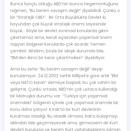
Bunca borçlu olduğu ABD’nin bunca hegemonluğuna
rağmen, “Bu benim savaşım değil!” diyebilirdi. Çünkü o
bir “Stratejik OBD”. Bir Orta Büyüklükte Devlet ki,
boyundan çok büyük stratejik önemi sayesinde
büyük… Böyle bir devlet
evrensel
konularda gıkını
çıkartamaz ama, kendi açısından yaşamsal önem
taşıyan
bölgesel
konularda çok acardır; hemen
çemkirir. Nitekim, böyle bir sıkışık durumda bile,
“BM’den ikinci bir karar çıkartmalısın” diyebiliyor.
Ama bu sefer “Bu benim savaşım değil” deyip
kurtulamıyor. 24.12.2002 tarihli
Milliyet
’e göre artık “BM
veya NATO kararı” demeye başladı; bu çok vahim bir
gelişme. Çünkü ortada, ABD’nin çok ustaca kullandığı
bir Matruşka durumu var: “Türkiye için yaşamsal
önemdeki” bölgenin içinde çok yaşamsal önemde bir
konu daha yatıyor: K.Irak’ta bir Kürt devletinin
kurulması olasılığı. Bu olasılık olmasa, Irak’a bulaşmayı
aklından bile geçirmeyecek ama, girmezsem de Kürt
devleti kurulursa ve benim Kürt vatandaşlarımı zaman