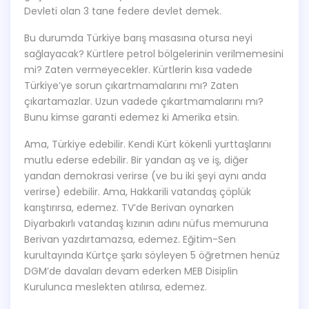
Devleti olan 3 tane federe devlet demek.
Bu durumda Türkiye barış masasına otursa neyi
sağlayacak? Kürtlere petrol bölgelerinin verilmemesini
mi? Zaten vermeyecekler. Kürtlerin kısa vadede
Türkiye’ye sorun çıkartmamalarını mı? Zaten
çıkartamazlar. Uzun vadede çıkartmamalarını mı?
Bunu kimse garanti edemez ki Amerika etsin.
Ama, Türkiye edebilir. Kendi Kürt kökenli yurttaşlarını
mutlu ederse edebilir. Bir yandan aş ve iş, diğer
yandan demokrasi verirse (ve bu iki şeyi aynı anda
verirse) edebilir. Ama, Hakkarili vatandaş çöplük
karıştırırsa, edemez. TV’de Berivan oynarken
Diyarbakırlı vatandaş kızının adını nüfus memuruna
Berivan yazdırtamazsa, edemez. Eğitim-Sen
kurultayında Kürtçe şarkı söyleyen 5 öğretmen henüz
DGM’de davaları devam ederken MEB Disiplin
Kurulunca meslekten atılırsa, edemez.