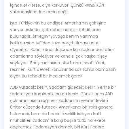
içinde etkilerse, diye korkuyor. Çünkü kendi Kürt
vatandaşlarından emin değil.
İşte Türkiye’nin bu endişesi Amerika’nın çok işine
yarıyor. Aslında, çok daha mantıklı tehditlerde
bulunabilir, örneğin “Savaşa benim yanımda
katılmazsan İMF’den taze borç bulmayı unut”
diyebilirdi. Bunu, kendi düşünce kuruluşlarındaki bilim
adamlarına söyletiyor ve kendisi çok başka bişey
söylüyor: “Barış masasına oturtmam seni”. Yani,
resmen, Kürt devleti konusunda söz sahibi olamazsın,
diyor. Bu tehdidi bir incelemek gerek:
ABD vuracak; kesin. Saddam gidecek; kesin. Yerine bir
federasyon kurulacak; bu da kesin. Çünkü hem ABD
çok aramasına rağmen Saddam’ın yerine devleti
üniter düzende tutacak Amerikancı bir Iraklı general
bulamadı, hem de herbiri özerklik isteyen Iraklı
muhalifleri Saddam’a karşı başka türlü harekete
geçiremez. Federasyon demek, biri Kürt Federe