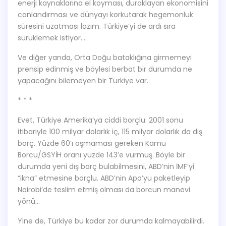
enerji kaynaklarına el koyması, duraklayan ekonomisini
canlandırması ve dünyayı korkutarak hegemonluk
süresini uzatması lazım. Türkiye’yi de ardı sıra
sürüklemek istiyor…
Ve diğer yanda, Orta Doğu bataklığına girmemeyi
prensip edinmiş ve böylesi berbat bir durumda ne
yapacağını bilemeyen bir Türkiye var.
* * *
Evet, Türkiye Amerika’ya ciddi borçlu: 2001 sonu
itibariyle 100 milyar dolarlık iç, 115 milyar dolarlık da dış
borç. Yüzde 60’ı aşmaması gereken Kamu
Borcu/GSYİH oranı yüzde 143’e vurmuş. Böyle bir
durumda yeni dış borç bulabilmesini, ABD’nin İMF’yi
“ikna” etmesine borçlu. ABD’nin Apo’yu paketleyip
Nairobi’de teslim etmiş olması da borcun manevi
yönü…
Yine de, Türkiye bu kadar zor durumda kalmayabilirdi.