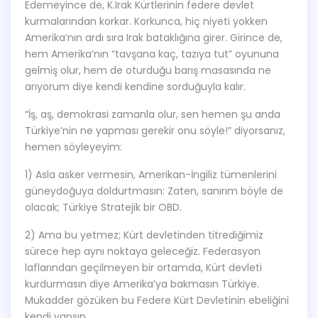
Edemeyince de, K.Irak Kürtlerinin federe devlet
kurmalarından korkar. Korkunca, hiç niyeti yokken
Amerika’nın ardı sıra Irak bataklığına girer. Girince de,
hem Amerika’nın “tavşana kaç, tazıya tut” oyununa
gelmiş olur, hem de oturduğu barış masasında ne
arıyorum diye kendi kendine sorduğuyla kalır.
“İş, aş, demokrasi zamanla olur, sen hemen şu anda
Türkiye’nin ne yapması gerekir onu söyle!” diyorsanız,
hemen söyleyeyim:
1) Asla asker vermesin, Amerikan-İngiliz tümenlerini
güneydoğuya doldurtmasın: Zaten, sanırım böyle de
olacak; Türkiye Stratejik bir OBD.
2) Ama bu yetmez; Kürt devletinden titrediğimiz
sürece hep aynı noktaya geleceğiz. Federasyon
laflarından geçilmeyen bir ortamda, Kürt devleti
kurdurmasın diye Amerika’ya bakmasın Türkiye.
Mukadder gözüken bu Federe Kürt Devletinin ebeliğini
kendi yapsın.