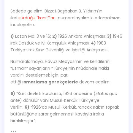
Sadede gelelim. Bizzat Başbakan B. Yıldırım’ın
ileri
sürdüğü “kanıt”ları
numaralayalım ki atlamaksızın
inceleyelim:
1)
Lozan Md. 3 ve 16;
2)
1926 Ankara Anlaşması;
3)
1946
Irak Dostluk ve İyi Komşuluk Anlaşması;
4)
1983
Türkiye-Irak Sınır Güvenliği ve İşbirliği Anlaşması.
Numaralamaya, Havuz Medyası’nın ve kendilerini
“uzman” sayanların “Türkiye’nin müdahale hakkı
vardır”ı destelemek için icat
ettiği
ısmarlama
gerekçelerle
devam edelim:
5)
“Kürt devleti kurulursa, 1926 öncesine (
status quo
ante
) dönülür yani Musul-Kerkük Türkiye’ye
verilir”;
6)
“1926’da Musul-Kerkük, ‘ancak Irak’ın toprak
bütünlüğüne zarar gelmemesi’ kaydıyla Irak’a
bırakılmıştır”.
***