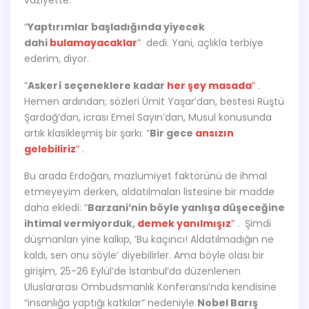
“
Yaptırımlar başladığında yiyecek
dahi
bulamayacaklar
” dedi. Yani, açlıkla terbiye
ederim, diyor.
“
Askerî seçeneklere kadar
her şey masada
”
.
Hemen ardından; sözleri Ümit Yaşar’dan, bestesi Rüştü
Şardağ’dan, icrası Emel Sayın’dan, Musul konusunda
artık klasikleşmiş bir şarkı: “
Bir gece
ansızın
gelebiliriz
”
.
Bu arada Erdoğan, mazlumiyet faktörünü de ihmal
etmeyeyim derken, aldatılmaları listesine bir madde
daha ekledi: “
Barzani’nin böyle yanlışa düşeceğine
ihtimal vermiyorduk,
demek yanılmışız
”
. Şimdi
düşmanları yine kalkıp, ‘Bu kaçıncı! Aldatılmadığın ne
kaldı, sen onu söyle’ diyebilirler. Ama böyle olası bir
girişim, 25-26 Eylül’de İstanbul’da düzenlenen
Uluslararası Ombudsmanlık Konferansı’nda kendisine
“insanlığa yaptığı katkılar” nedeniyle
Nobel Barış