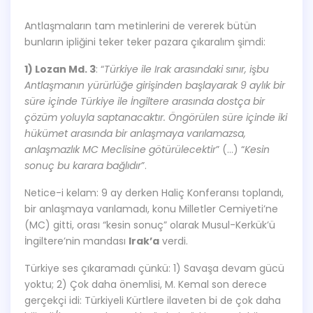
Antlaşmaların tam metinlerini de vererek bütün
bunların ipliğini teker teker pazara çıkaralım şimdi:
1) Lozan Md. 3
: “
Türkiye ile Irak arasındaki sınır, işbu
Antlaşmanın yürürlüğe girişinden başlayarak 9 aylık bir
süre içinde Türkiye ile İngiltere arasında dostça bir
çözüm yoluyla saptanacaktır. Öngörülen süre içinde iki
hükümet arasında bir anlaşmaya varılamazsa,
anlaşmazlık MC Meclisine götürülecektir
” (…) “
Kesin
sonuç bu karara bağlıdır
”.
Netice-i kelam: 9 ay derken Haliç Konferansı toplandı,
bir anlaşmaya varılamadı, konu Milletler Cemiyeti’ne
(MC) gitti, orası “kesin sonuç” olarak Musul-Kerkük’ü
İngiltere’nin mandası
Irak’a
verdi.
Türkiye ses çıkaramadı çünkü: 1) Savaşa devam gücü
yoktu; 2) Çok daha önemlisi, M. Kemal son derece
gerçekçi idi: Türkiyeli Kürtlere ilaveten bi de çok daha