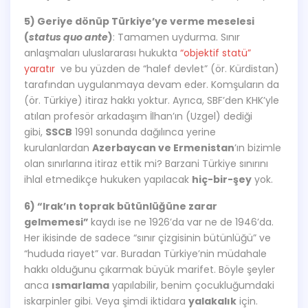
5) Geriye dönüp Türkiye’ye verme meselesi
(
status quo ante
)
: Tamamen uydurma. Sınır
anlaşmaları uluslararası hukukta
“objektif statü”
yaratır
ve bu yüzden de “halef devlet” (ör. Kürdistan)
tarafından uygulanmaya devam eder. Komşuların da
(ör. Türkiye) itiraz hakkı yoktur. Ayrıca, SBF’den KHK’yle
atılan profesör arkadaşım İlhan’ın (Uzgel) dediği
gibi,
SSCB
1991 sonunda dağılınca yerine
kurulanlardan
Azerbaycan ve Ermenistan
’ın bizimle
olan sınırlarına itiraz ettik mi? Barzani Türkiye sınırını
ihlal etmedikçe hukuken yapılacak
hiç-bir-şey
yok.
6) “Irak’ın toprak bütünlüğüne zarar
gelmemesi”
kaydı ise ne 1926’da var ne de 1946’da.
Her ikisinde de sadece “sınır çizgisinin bütünlüğü” ve
“hududa riayet” var. Buradan Türkiye’nin müdahale
hakkı olduğunu çıkarmak büyük marifet. Böyle şeyler
anca
ısmarlama
yapılabilir, benim çocukluğumdaki
iskarpinler gibi. Veya şimdi iktidara
yalakalık
için.