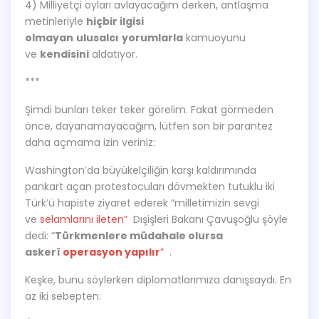
4) Milliyetçi oyları avlayacağım derken, antlaşma
metinleriyle
hiçbir ilgisi
olmayan
ulusalcı
yorumlarla
kamuoyunu
ve
kendisini
aldatıyor.
***
Şimdi bunları teker teker görelim. Fakat görmeden
önce, dayanamayacağım, lütfen son bir parantez
daha açmama izin veriniz:
Washington’da büyükelçiliğin karşı kaldırımında
pankart açan protestocuları dövmekten tutuklu iki
Türk’ü hapiste ziyaret ederek “milletimizin sevgi
ve
selamlarını ileten”
Dışişleri Bakanı Çavuşoğlu şöyle
dedi: “
Türkmenlere müdahale olursa
askerî
operasyon yapılır
”
.
Keşke, bunu söylerken diplomatlarımıza danışsaydı. En
az iki sebepten: