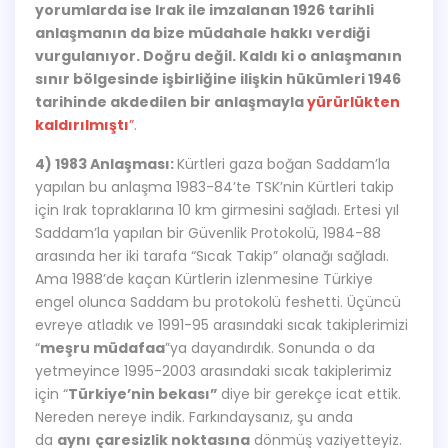
yorumlarda ise Irak ile imzalanan 1926 tarihli
anlaşmanın da bize müdahale hakkı verdiği
vurgulanıyor. Doğru değil. Kaldı ki o anlaşmanın
sınır bölgesinde işbirliğine ilişkin hükümleri 1946
tarihinde akdedilen bir anlaşmayla
yürürlükten
kaldırılmıştı
”
.
4) 1983 Anlaşması:
Kürtleri gaza boğan Saddam’la
yapılan bu anlaşma 1983-84’te TSK’nin Kürtleri takip
için Irak topraklarına 10 km girmesini sağladı. Ertesi yıl
Saddam’la yapılan bir Güvenlik Protokolü, 1984-88
arasında her iki tarafa “Sıcak Takip” olanağı sağladı.
Ama 1988’de kaçan Kürtlerin izlenmesine Türkiye
engel olunca Saddam bu protokolü feshetti. Üçüncü
evreye atladık ve 1991-95 arasındaki sıcak takiplerimizi
“
meşru müdafaa
”ya dayandırdık. Sonunda o da
yetmeyince 1995-2003 arasındaki sıcak takiplerimiz
için “
Türkiye’nin bekası”
diye bir gerekçe icat ettik.
Nereden nereye indik. Farkındaysanız, şu anda
da
aynı
çaresizlik noktasına
dönmüş vaziyetteyiz.