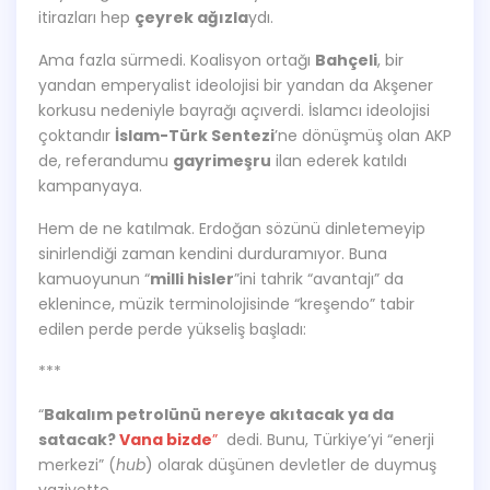
itirazları hep
çeyrek ağızla
ydı.
Ama fazla sürmedi. Koalisyon ortağı
Bahçeli
, bir
yandan emperyalist ideolojisi bir yandan da Akşener
korkusu nedeniyle bayrağı açıverdi. İslamcı ideolojisi
çoktandır
İslam-Türk Sentezi
’ne dönüşmüş olan AKP
de, referandumu
gayrimeşru
ilan ederek katıldı
kampanyaya.
Hem de ne katılmak. Erdoğan sözünü dinletemeyip
sinirlendiği zaman kendini durduramıyor. Buna
kamuoyunun “
milli hisler
”ini tahrik “avantajı” da
eklenince, müzik terminolojisinde “kreşendo” tabir
edilen perde perde yükseliş başladı:
***
“
Bakalım petrolünü nereye akıtacak ya da
satacak?
Vana bizde
”
dedi. Bunu, Türkiye’yi “enerji
merkezi” (
hub
) olarak düşünen devletler de duymuş
vaziyette.