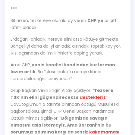
***
Bitirirken, tezkereye olumlu oy veren
CHP’ye
bi çift
lafım olacak.
Erdoğan’ı anladık, nereye elini atsa kötüye gitmekte.
Bahçeli’yi daha da iyi anladık, altındaki toprak kayıyor.
İkisi açısından da “milli hisler”e doping yararlı.
Ama CHP,
senin kendini kendinden kurtarman
lazım artık
. Bu “ulusolculuk”u nereye kadar
sürdürebileceğini sanıyorsun?
Grup Başkan Vekili Engin Altay açıklıyor: “
Tezkere
TSK’nın elini güçlendirecekse
destekleriz
“
.
Davutoğlu’nun o tarihte alnından öptüğü Musul eski
başkonsolosu, şimdi CHP Genel Başkan Yardımcısı
Öztürk Yılmaz açıklıyor: “
Bölgemizde savaşın
olmasını asla istemeyiz. Ama Barzani’nin bu
sorumsuz adımına karşı da sessiz
kalınmaması