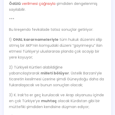
Ödülü
verilmesi çağrısıyla
şimdiden dengelenmiş
sayılabilir.
***
Bu kreşendo fevkalade tatsız sonuçlar getiriyor:
1)
OHAL kararnameleriyle
tüm hukuk düzenini silip
atmış bir AKP’nin komşudaki düzeni “gayrimeşru” ilan
etmesi Türkiye’yi uluslararası planda çok acayip bir
yere koyuyor;
2) Türkiyeli Kürtleri alabildiğine
yabancılaştırarak
milleti bölüyor
. Üstelik Barzani’yle
ticaretin kesilmesi üzerine şimdi Güneydoğu daha da
fukaralaşacak ve bunun sonuçları olacak;
3) K. Irak’ta er geç kurulacak ve Arap okyanusu içinde
en çok Türkiye’ye
muhtaç
olacak Kürdistan gibi bir
müttefiki şimdiden kendisine düşman ediyor;