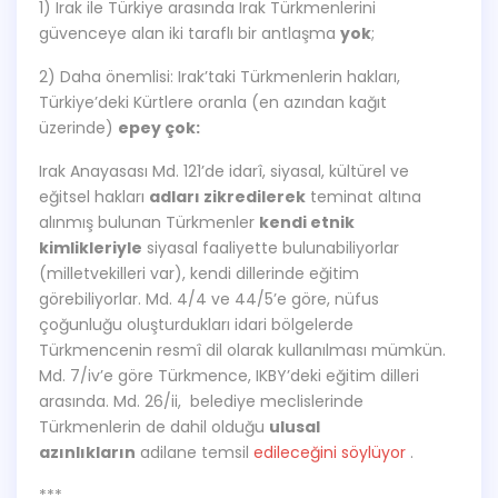
1) Irak ile Türkiye arasında Irak Türkmenlerini
güvenceye alan iki taraflı bir antlaşma
yok
;
2) Daha önemlisi: Irak’taki Türkmenlerin hakları,
Türkiye’deki Kürtlere oranla (en azından kağıt
üzerinde)
epey çok:
Irak Anayasası Md. 121’de idarî, siyasal, kültürel ve
eğitsel hakları
adları zikredilerek
teminat altına
alınmış bulunan Türkmenler
kendi etnik
kimlikleriyle
siyasal faaliyette bulunabiliyorlar
(milletvekilleri var), kendi dillerinde eğitim
görebiliyorlar. Md. 4/4 ve 44/5’e göre, nüfus
çoğunluğu oluşturdukları idari bölgelerde
Türkmencenin resmî dil olarak kullanılması mümkün.
Md. 7/iv’e göre Türkmence, IKBY’deki eğitim dilleri
arasında. Md. 26/ii, belediye meclislerinde
Türkmenlerin de dahil olduğu
ulusal
azınlıkların
adilane temsil
edileceğini söylüyor
.
***