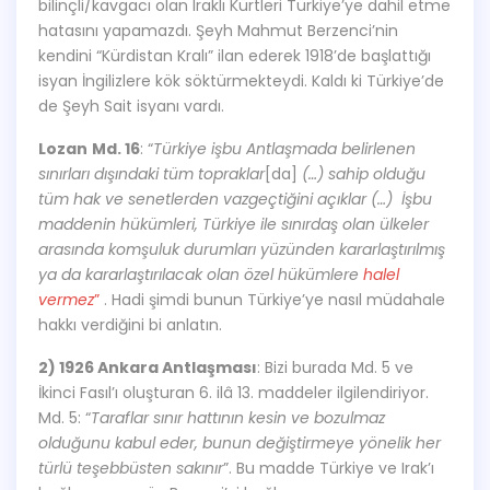
bilinçli/kavgacı olan Iraklı Kürtleri Türkiye’ye dahil etme
hatasını yapamazdı. Şeyh Mahmut Berzenci’nin
kendini “Kürdistan Kralı” ilan ederek 1918’de başlattığı
isyan İngilizlere kök söktürmekteydi. Kaldı ki Türkiye’de
de Şeyh Sait isyanı vardı.
Lozan
Md. 16
: “
Türkiye işbu Antlaşmada belirlenen
sınırları dışındaki tüm topraklar
[da]
(…) sahip olduğu
tüm hak ve senetlerden vazgeçtiğini açıklar (…)
İşbu
maddenin hükümleri, Türkiye ile sınırdaş olan ülkeler
arasında komşuluk durumları yüzünden kararlaştırılmış
ya da kararlaştırılacak olan özel hükümlere
halel
vermez
”
. Hadi şimdi bunun Türkiye’ye nasıl müdahale
hakkı verdiğini bi anlatın.
2) 1926 Ankara Antlaşması
: Bizi burada Md. 5 ve
İkinci Fasıl’ı oluşturan 6. ilâ 13. maddeler ilgilendiriyor.
Md. 5: “
Taraflar sınır hattının kesin ve bozulmaz
olduğunu kabul eder, bunun değiştirmeye yönelik her
türlü teşebbüsten sakınır
”. Bu madde Türkiye ve Irak’ı