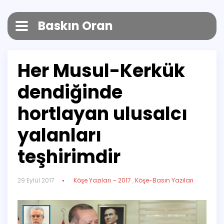
Baskın Oran
Her Musul-Kerkük
dendiğinde
hortlayan ulusalcı
yalanları
teşhirimdir
29 Eylül 2017
Köşe Yazıları – 2017
,
Köşe-Basın Yazıları