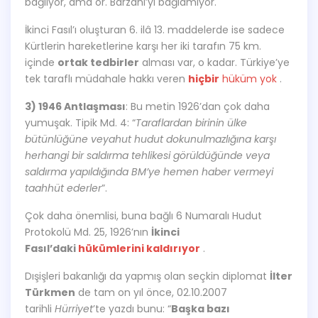
bağlıyor, ama ör. Barzani’yi bağlamıyor.
İkinci Fasıl’ı oluşturan 6. ilâ 13. maddelerde ise sadece
Kürtlerin hareketlerine karşı her iki tarafın 75 km.
içinde
ortak tedbirler
alması var, o kadar. Türkiye’ye
tek taraflı müdahale hakkı veren
hiçbir
hüküm yok
.
3) 1946 Antlaşması
: Bu metin 1926’dan çok daha
yumuşak. Tipik Md. 4: “
Taraflardan birinin ülke
bütünlüğüne veyahut hudut dokunulmazlığına karşı
herhangi bir saldırma tehlikesi görüldüğünde veya
saldırma yapıldığında BM’ye hemen haber vermeyi
taahhüt ederler
”.
Çok daha önemlisi, buna bağlı 6 Numaralı Hudut
Protokolü Md. 25, 1926’nın
İkinci
Fasıl’daki
hükümlerini kaldırıyor
.
Dışişleri bakanlığı da yapmış olan seçkin diplomat
İlter
Türkmen
de tam on yıl önce, 02.10.2007
tarihli
Hürriyet
’te yazdı bunu: “
Başka bazı