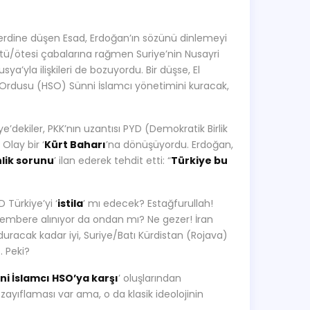
erdine düşen Esad, Erdoğan’ın sözünü dinlemeyi
üstü/ötesi çabalarına rağmen Suriye’nin Nusayri
ya’yla ilişkileri de bozuyordu. Bir düşse, El
iye Ordusu (HSO) Sünni İslamcı yönetimini kuracak,
e’dekiler, PKK’nın uzantısı PYD (Demokratik Birlik
Olay bir ‘
Kürt Baharı
’na dönüşüyordu. Erdoğan,
lik sorunu
’ ilan ederek tehdit etti: “
Türkiye bu
 Türkiye’yi ‘
istila
’ mı edecek? Estağfurullah!
çembere alınıyor da ondan mı? Ne gezer! İran
duracak kadar iyi, Suriye/Batı Kürdistan (Rojava)
. Peki?
ni İslamcı HSO’ya karşı
’ oluşlarından
n zayıflaması var ama, o da klasik ideolojinin