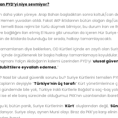
an PYD’yi niye sevmiyor?
m daha yakın yöreye. Arap Baharı başladıktan sonra koltuk/can d
ı. Hemen yuvadan atıldı. Fakat AKP iktidarının bütün olağan dışı/
 temelli Baas rejimi bir türlü düşmek bilmiyor, bu durum İran ve Rus
ye bağlılığını ilan etmiş El Nusra gibi unsurları da içeren Hür Sur
nin de iktidarda bulunduğu bir sırada, halkayı tamamlayacaktı.
tamamlansın diye beklerken, OD Kürtleri içinde en zayıfı olan Suriy
i) içinde örgütlenerek bir başka halkayı tamamlamaya koyuldular. 
ışmanı Yalçın Akdoğan’ın kalemi üzerinden PYD’yi ‘
ulusal güven
ldubittilere eyvallah edemez.
”
 Nasıl bir ulusal güvenlik sorunu bu? Suriye Kürtlerini temsilen PYD
aplan’ın deyişiyle “
Türkiye’nin üç tarafı
” Kürt yönetimlerince 
ri gündemde bile yok, Türkiye Iraklı Kürtlerle Bağdat’a saç-baş yol
ri ise el ele barış sürecinde olduğumuz PKK’nın uzantısından ibaret
 şu ki, bütün panik, Suriye Kürtlerinin ‘
Kürt
’ oluşlarından değil, ‘
Sün
anıyor. Suriye olayı, aynen Mursi olayı. Biraz da PKK’ya karşı elini