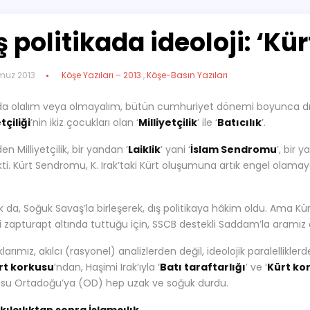
ş politikada ideoloji: ‘Kür
muz 2013
Köşe Yazıları – 2013
,
Köşe-Basın Yazıları
da olalım veya olmayalım, bütün cumhuriyet dönemi boyunca dış poli
tçiliği
’nin ikiz çocukları olan ‘
Milliyetçilik
’ ile ‘
Batıcılık
’.
iden Milliyetçilik, bir yandan ‘
Laiklik
’ yani ‘
İslam Sendromu
’, bir 
i. Kürt Sendromu, K. Irak’taki Kürt oluşumuna artık engel olama
lık da, Soğuk Savaş’la birleşerek, dış politikaya hâkim oldu. Ama 
ri zapturapt altında tuttuğu için, SSCB destekli Saddam’la aramız ç
klarımız, akılcı (rasyonel) analizlerden değil, ideolojik paralellikler
rt korkusu
’ndan, Haşimi Irak’ıyla ‘
Batı taraftarlığı
’ ve ‘
Kürt ko
su Ortadoğu’ya (OD) hep uzak ve soğuk durdu.