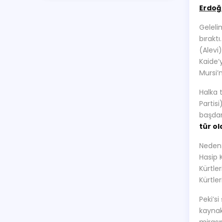
Erdoğ
Geleli
bırakt
(Alevi)
Kaide’
Mursi’
Halka 
Partis
başdan
tür o
Neden?
Hasip K
Kürtle
Kürtle
Peki’si
kaynakl