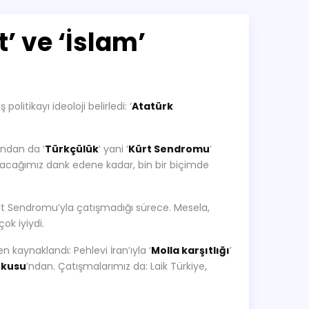
t’ ve ‘İslam’
tikayı ideoloji belirledi: ‘
Atatürk
yandan da ‘
Türkçülük
’ yani ‘
Kürt Sendromu
’
yacağımız dank edene kadar, bin bir biçimde
Kürt Sendromu’yla çatışmadığı sürece. Mesela,
ok iyiydi.
den kaynaklandı: Pehlevi İran’ıyla ‘
Molla karşıtlığı
’
rkusu
’ndan. Çatışmalarımız da: Laik Türkiye,