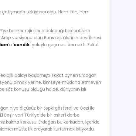
çok çatışmada uzlaştırıcı oldu. Hem İran, hem
’ye benzer rejimlerle dolacağı beklentisine
r Arap versiyonu olan Baas rejimlerinin devrilmesi
slam
’a ‘
sandık
’ yoluyla geçmesi demekti. Fakat
deolojik balayı başlamıştı. Fakat aynen Erdoğan
oalisyonu olmak yerine, kimseye müdana etmeyen
be söz konusu olduğu halde, dünyanın kılı
ğan niye ölçüsüz bir tepki gösterdi ve Gezi ile
El Beşir var! Türkiye’de bir askerî darbe
lnız kalma korkusu. Erdoğan bu korkudan, içeride
slamcı müttefik arayarak kurtulmak istiyordu.