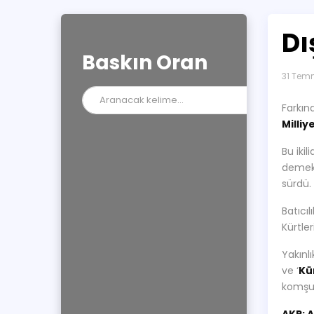
Dı
Baskın Oran
31 Tem
Farkın
Milliye
Bu ikil
demekt
sürdü.
Batıcı
Kürtle
Yakınlı
ve ‘
Kü
komşu