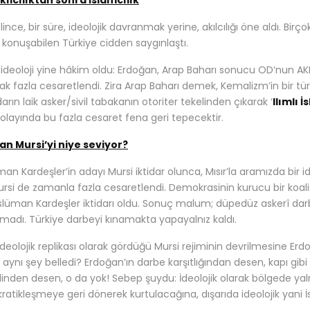
kılcılıktan sonra İslamcılık
lince, bir süre, ideolojik davranmak yerine, akılcılığı öne aldı. Bir
le konuşabilen Türkiye cidden saygınlaştı.
 ideoloji yine hâkim oldu: Erdoğan, Arap Baharı sonucu OD’nun AKP
rak fazla cesaretlendi. Zira Arap Baharı demek, Kemalizm’in bir tü
darın laik asker/sivil tabakanın otoriter tekelinden çıkarak ‘
Ilımlı İ
 olayında bu fazla cesaret fena geri tepecektir.
an Mursi’yi niye seviyor?
an Kardeşler’in adayı Mursi iktidar olunca, Mısır’la aramızda bir i
Mursi de zamanla fazla cesaretlendi. Demokrasinin kurucu bir k
slüman Kardeşler iktidarı oldu. Sonuç malum; düpedüz askerî dar
amadı. Türkiye darbeyi kınamakta yapayalnız kaldı.
ideolojik replikası olarak gördüğü Mursi rejiminin devrilmesine Erdo
i aynı şey belledi? Erdoğan’ın darbe karşıtlığından desen, kapı gibi 
linden desen, o da yok! Sebep şuydu: İdeolojik olarak bölgede ya
atikleşmeye geri dönerek kurtulacağına, dışarıda ideolojik yani İ