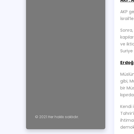
AKP: A
AKP ge
İsrail’
Sonra,
kapıla
ve ikti
Suriye
Erdoğ
Müslüm
gibi, 
bir Mü
kıpırd
Kendi 
Tahrir’
© 2021 Her hakkı saklıdır.
ihtima
demokr