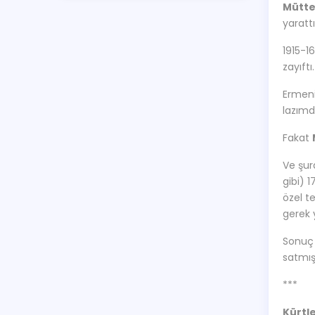
Mütte
yaratt
1915-1
zayıftı.
Ermeni
lazımdı
Fakat
Ve şur
gibi) 1
özel te
gerek 
Sonuç 
satmış
***
Kürtle