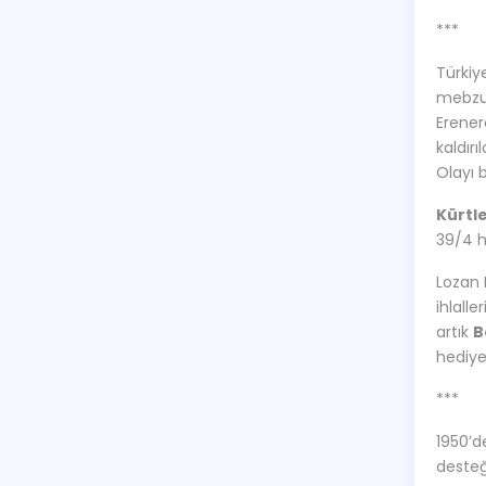
***
Türkiy
mebzul
Erener
kaldırı
Olayı b
Kürtl
39/4 h
Lozan 
ihlall
artık
B
hediye
***
1950’d
desteğ