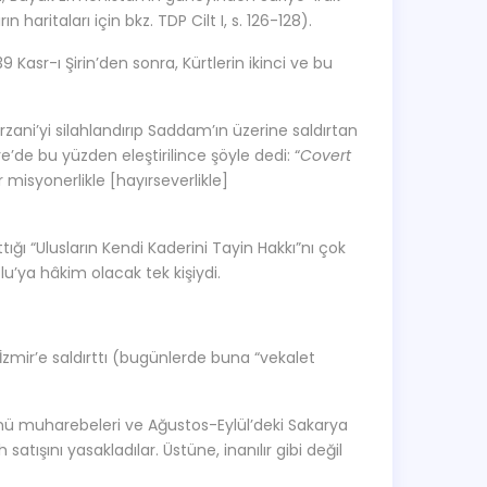
haritaları için bkz. TDP Cilt I, s. 126-128).
 Kasr-ı Şirin’den sonra, Kürtlerin ikinci ve bu
ani’yi silahlandırıp Saddam’ın üzerine saldırtan
e’de bu yüzden eleştirilince şöyle dedi: “
Covert
r misyonerlikle [hayırseverlikle]
tığı “Ulusların Kendi Kaderini Tayin Hakkı”nı çok
u’ya hâkim olacak tek kişiydi.
k İzmir’e saldırttı (bugünlerde buna “vekalet
önü muharebeleri ve Ağustos-Eylül’deki Sakarya
atışını yasakladılar. Üstüne, inanılır gibi değil