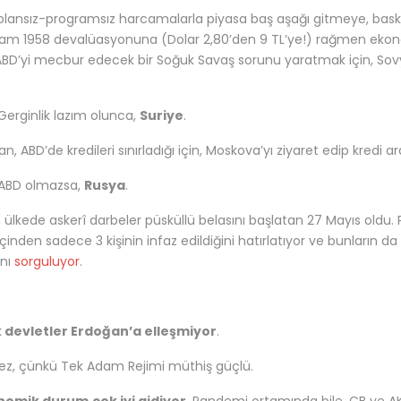
plansız-programsız harcamalarla piyasa baş aşağı gitmeye, baskı
m 1958 devalüasyonuna (Dolar 2,80’den 9 TL’ye!) rağmen ekon
ABD’yi mecbur edecek bir Soğuk Savaş sorunu yaratmak için, Sovye
 Gerginlik lazım olunca,
Suriye
.
n, ABD’de kredileri sınırladığı için, Moskova’yı ziyaret edip kredi a
. ABD olmazsa,
Rusya
.
 ülkede askerî darbeler püsküllü belasını başlatan 27 Mayıs oldu
 içinden sadece 3 kişinin infaz edildiğini hatırlatıyor ve bunları
ını
sorguluyor
.
 devletler Erdoğan’a elleşmiyor
.
ez, çünkü Tek Adam Rejimi müthiş güçlü.