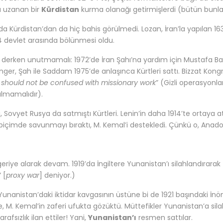
na uzanan bir
Kürdistan
kurma olanağı getirmişlerdi (bütün bunların 
da Kürdistan’dan da hiç bahis görülmedi. Lozan, İran’la yapılan 1639
4 devlet arasında bölünmesi oldu.
r derken unutmamalı: 1972’de İran Şahı’na yardım için Mustafa Barz
singer, Şah ile Saddam 1975’de anlaşınca Kürtleri sattı. Bizzat Kongr
 should not be confused with missionary work
” (Gizli operasyonla
rılmamalıdır).
, Sovyet Rusya da satmıştı Kürtleri. Lenin’in daha 1914’te ortaya at
biçimde savunmayı bıraktı, M. Kemal’i destekledi. Çünkü o, Anadol
k geriye alarak devam. 1919’da İngiltere Yunanistan’ı silahlandırara
 [
proxy war
] deniyor.)
Yunanistan’daki iktidar kavgasının üstüne bi de 1921 başındaki İn
, M. Kemal’in zaferi ufukta gözüktü. Müttefikler Yunanistan’a silah s
rafsızlık ilan ettiler! Yani,
Yunanistan’ı
resmen sattılar.