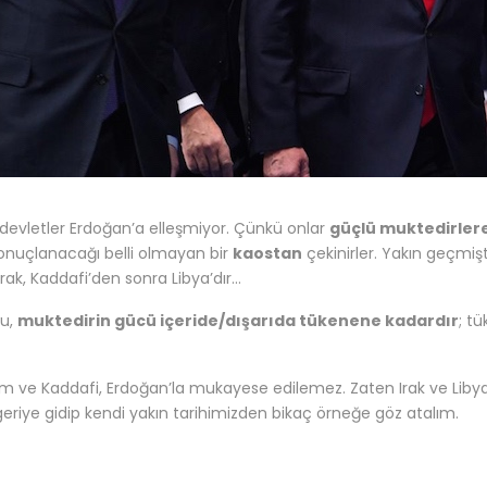
devletler Erdoğan’a elleşmiyor. Çünkü onlar
güçlü muktedirler
sonuçlanacağı belli olmayan bir
kaostan
çekinirler. Yakın geçmi
Irak, Kaddafi’den sonra Libya’dır…
bu,
muktedirin gücü içeride/dışarıda tükenene kadardır
; t
 ve Kaddafi, Erdoğan’la mukayese edilemez. Zaten Irak ve Liby
eriye gidip kendi yakın tarihimizden bikaç örneğe göz atalım.