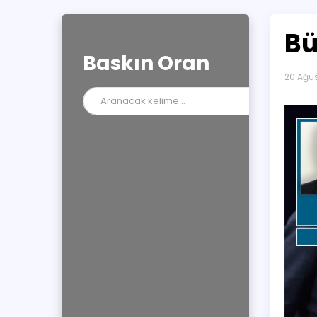
Bü
Baskın Oran
20 Ağu