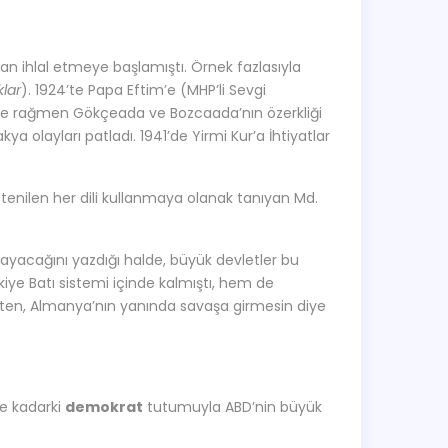
an ihlal etmeye başlamıştı. Örnek fazlasıyla
klar
). 1924’te Papa Eftim’e (MHP’li Sevgi
 14’e rağmen Gökçeada ve Bozcaada’nın özerkliği
kya olayları patladı. 1941’de Yirmi Kur’a İhtiyatlar
stenilen her dili kullanmaya olanak tanıyan Md.
ayacağını yazdığı halde, büyük devletler bu
iye Batı sistemi içinde kalmıştı, hem de
aten, Almanya’nın yanında savaşa girmesin diye
’e kadarki
demokrat
tutumuyla ABD’nin büyük