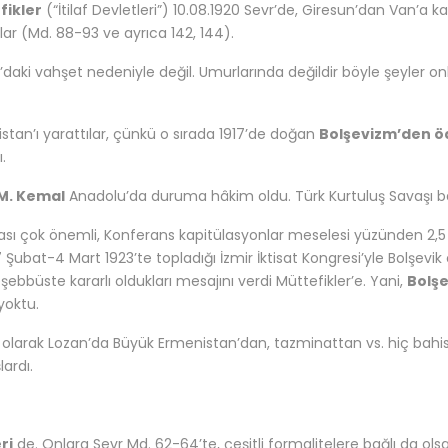
fikler
(“İtilaf Devletleri”) 10.08.1920 Sevr’de, Giresun’dan Van’a ka
ılar (Md. 88-93 ve ayrıca 142, 144).
6’daki vahşet nedeniyle değil. Umurlarında değildir böyle şeyler o
stan’ı yarattılar, çünkü o sırada 1917’de doğan
Bolşevizm’den ö
.
M. Kemal
Anadolu’da duruma hâkim oldu. Türk Kurtuluş Savaşı baş
ası çok önemli, Konferans kapitülasyonlar meselesi yüzünden 2,5 
7 Şubat-4 Mart 1923’te topladığı İzmir İktisat Kongresi’yle Bolşevik
şebbüste kararlı oldukları mesajını verdi Müttefikler’e. Yani,
Bolşe
yoktu.
olarak Lozan’da Büyük Ermenistan’dan, tazminattan vs. hiç bahis
lardı.
ri
de. Onlara Sevr Md. 62-64’te, çeşitli formalitelere bağlı da ol