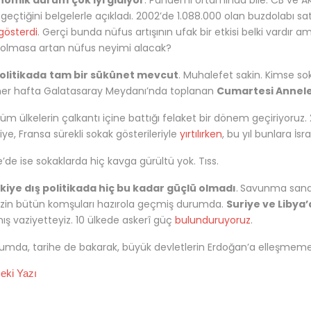
nomik durum
çok iyi gidiyor
. Pandemi ortamında bile. CB ve AK
geçtiğini belgelerle açıkladı. 2002’de 1.088.000 olan buzdolabı satış
gösterdi
. Gerçi bunda nüfus artışının ufak bir etkisi belki vardır
 olmasa artan nüfus neyimi alacak?
politikada
tam bir sükûnet mevcut
. Muhalefet sakin. Kimse so
er hafta Galatasaray Meydanı’nda toplanan
Cumartesi Annele
üm ülkelerin çalkantı içine battığı felaket bir dönem geçiriyoruz. 
uriye, Fransa sürekli sokak gösterileriyle
yırtılırken
, bu yıl bunlara İsr
e’de ise sokaklarda hiç kavga gürültü yok. Tıss.
kiye dış politikada hiç bu kadar güçlü olmadı
.
Savunma sana
zin bütün komşuları hazırola geçmiş durumda.
Suriye ve Libya
mış vaziyetteyiz. 10 ülkede askerî güç
bulunduruyoruz
.
umda, tarihe de bakarak, büyük devletlerin Erdoğan’a elleşmemes
ki Yazı