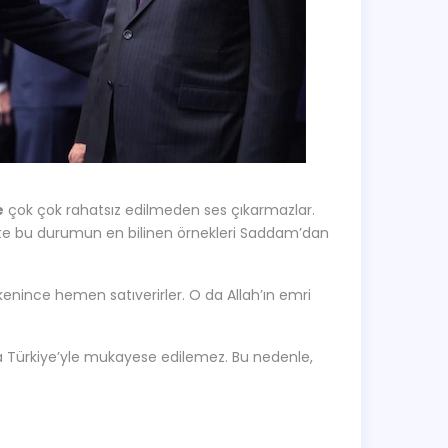
e
çok çok rahatsız edilmeden ses çıkarmazlar.
şte bu durumun en bilinen örnekleri Saddam’dan
ükenince hemen satıverirler. O da Allah’ın emri
a Türkiye’yle mukayese edilemez. Bu nedenle,