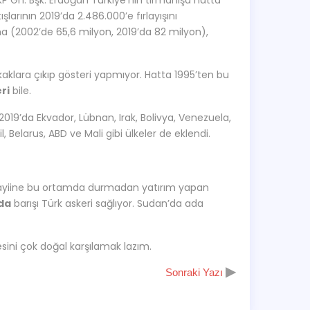
P Gn. Bşk. Erdoğan Türkiye’nin tırmanışa hatta
larının 2019’da 2.486.000’e fırlayışını
 ama (2002’de 65,6 milyon, 2019’da 82 milyon),
kaklara çıkıp gösteri yapmıyor. Hatta 1995’ten bu
ri
bile.
2019’da Ekvador, Lübnan, Irak, Bolivya, Venezuela,
ail, Belarus, ABD ve Mali gibi ülkeler de eklendi.
yiine bu ortamda durmadan yatırım yapan
’da
barışı Türk askeri sağlıyor. Sudan’da ada
ini çok doğal karşılamak lazım.
▶
Sonraki Yazı