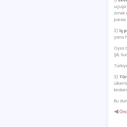
1)
Eko
uçuşa 
örnek
parası
2)
İç 
yana h
Oysa t
Şili, S
Türkiy
3)
Tür
ülkemi
kirala
Bu dur
◀
Önce