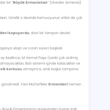
dar bir “
Büyük Ermenistan
” (
Greater Armenia
)
nların. Üstelik o devirde kamuoyunun etkisi de çok
dleri kopuyordu
; dost bir tampon devlet
arıya ulaştı ve Lozan süreci başladı.
ay kesilince, M. Kemal Paşa (sanki çok acilmiş
 olmayacakları, Batı sistemi içinde kalacakları ve
vik korkusu
olmayınca, artık başka tampona
 görülmedi. Yani Müttefikler
Ermenileri
hemen
sa, Büyük Ermenistan’ın güneyinden Suriye-Irak