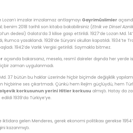
e Lozan’ı imzalar imzalamaz antlaşmayı
Gayrimüslimler
açısınd
; benim 2018 tarihli son kitaba bakabilirsiniz (
Etnik ve Dinsel Azınlı
ol’un dedesi) Galata’da 3 kilise gasp ettirildi. 1927’de Lozan Md.
ldı, Rumca yasaklandı. 1928’de Süryani okulları kapatıldı. 1934’te Tra
aşladı. 1942’de Varlık Vergisi getirildi. Saymakla bitmez.
er
açısında bakarsanız, mesela, resmî daireler dışında her yerde i
içbir zaman uygulanmadı.
Md. 37 bütün bu haklar üzerinde hiçbir biçimde değişiklik yapılam
erin hiçbirine ses çıkartmadı. Çünkü hem Rejim güçlüydü, hem Türk
olşevik korkusunun yerini
Hitler korkusu
almıştı. Hatay da z
 edildi 1939’da Türkiye’ye.
e iktidara gelen Menderes, gerek ekonomi politikası gerekse 1954
ini kazanmıştı.