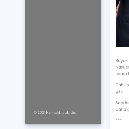
Büyük 
Nasıl 
sonra 
Tabii 
gibi.
Saddam
daha g
© 2021 Her hakkı saklıdır.
***