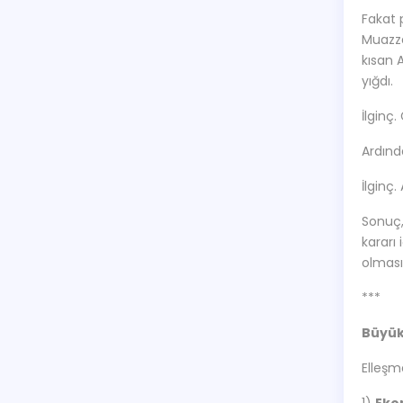
Fakat 
Muazza
kısan 
yığdı.
İlginç.
Ardında
İlginç
Sonuç,
kararı
olmas
***
Büyük
Elleşm