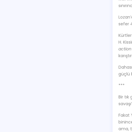
sınırı
Lozan’
sefer 
Kürtle
H. Kis
action
karıştı
Dahası
güçlü 
***
Bir tı
savaşı”
Fakat 
binince
ama, ta