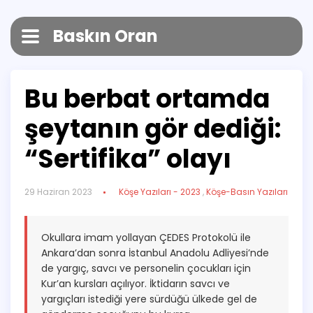
Baskın Oran
Bu berbat ortamda
şeytanın gör dediği:
“Sertifika” olayı
29 Haziran 2023
Köşe Yazıları - 2023
,
Köşe-Basın Yazıları
Okullara imam yollayan ÇEDES Protokolü ile
Ankara’dan sonra İstanbul Anadolu Adliyesi’nde
de yargıç, savcı ve personelin çocukları için
Kur’an kursları açılıyor. İktidarın savcı ve
yargıçları istediği yere sürdüğü ülkede gel de