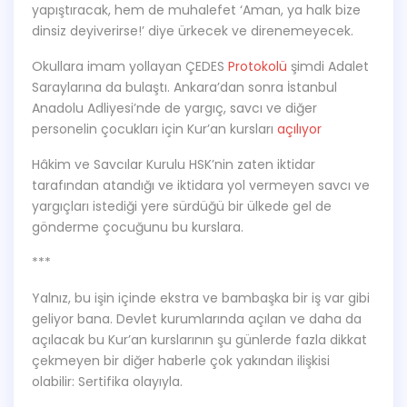
yapıştıracak, hem de muhalefet ‘Aman, ya halk bize
dinsiz deyiverirse!’ diye ürkecek ve direnemeyecek.
Okullara imam yollayan ÇEDES
Protokolü
şimdi Adalet
Saraylarına da bulaştı. Ankara’dan sonra İstanbul
Anadolu Adliyesi’nde de yargıç, savcı ve diğer
personelin çocukları için Kur’an kursları
açılıyor
Hâkim ve Savcılar Kurulu HSK’nin zaten iktidar
tarafından atandığı ve iktidara yol vermeyen savcı ve
yargıçları istediği yere sürdüğü bir ülkede gel de
gönderme çocuğunu bu kurslara.
***
Yalnız, bu işin içinde ekstra ve bambaşka bir iş var gibi
geliyor bana. Devlet kurumlarında açılan ve daha da
açılacak bu Kur’an kurslarının şu günlerde fazla dikkat
çekmeyen bir diğer haberle çok yakından ilişkisi
olabilir: Sertifika olayıyla.