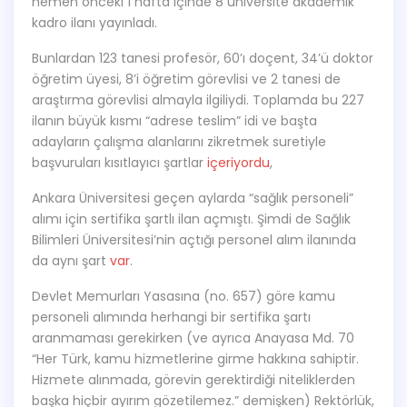
hemen önceki 1 hafta içinde 8 üniversite akademik
kadro ilanı yayınladı.
Bunlardan 123 tanesi profesör, 60’ı doçent, 34’ü doktor
öğretim üyesi, 8’i öğretim görevlisi ve 2 tanesi de
araştırma görevlisi almayla ilgiliydi. Toplamda bu 227
ilanın büyük kısmı “adrese teslim” idi ve başta
adayların çalışma alanlarını zikretmek suretiyle
başvuruları kısıtlayıcı şartlar
içeriyordu
,
Ankara Üniversitesi geçen aylarda “sağlık personeli”
alımı için sertifika şartlı ilan açmıştı. Şimdi de Sağlık
Bilimleri Üniversitesi’nin açtığı personel alım ilanında
da aynı şart
var
.
Devlet Memurları Yasasına (no. 657) göre kamu
personeli alımında herhangi bir sertifika şartı
aranmaması gerekirken (ve ayrıca Anayasa Md. 70
“Her Türk, kamu hizmetlerine girme hakkına sahiptir.
Hizmete alınmada, görevin gerektirdiği niteliklerden
başka hiçbir ayırım gözetilemez.” demişken) Rektörlük,