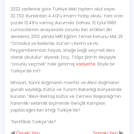
2022 verilerine göre Türkiye’deki toplam okul sayısı
32.702. Bunlardan 4.413’ü imam-hatip okulu. Yani oran
yüzde 13,49’a varmış durumda. Dahası, 12 Eylül 1980
cuntacılarının anayasada zorunlu ilan ettikleri din
derslerini, 2012 yılında Millî Eğitim Temel Kanunu Md. 25
“Ortaokul ve liselerde, Kur’an-ı Kerim ve Hz.
Peygamberimizin hayatı, isteğe bağlı seçmeli ders
olarak okutulur” diyerek, Doç. Tolga Şirin’in deyişiyle
“zorunlu seçmeli” hale getirmiş
vaziyette
. Böyle bir
Türkiye’de mi?
Nihayet, Sünni doğmanın marifet ve Alevi doğmanın
günah sayıldığı, Kültür ve Turizm Bakanlığı bünyesinde
kurulan “Alevi-Bektaşi Kültür ve Cemevi Başkanlığı”nın
haremlik-selamlık biçiminde Gençlik Kampları
yapılacağını ilan ettiği Türkiye’de?
“Sertifikalı Türkiye”de?
◀
▶
Önceki Yazı
Sonraki Yazı