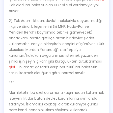
Tek ciddi muhalefet olan HDP bile el yordamıyla yol
arıyor;
2) Tek Adam İktidarı, devlet ihaleleriyle doyuramadığı
ırkçı ve dinci bileşenlerini (ki MHP, Hüda-Par ve
Yeniden Refah’ı bayramda tebrike gitmeyecek)
ancak karşı tarafa gittikçe artan bir devlet şiddeti
kullanmak suretiyle birleştirebileceğini düşünüyor. Türk
ulusalcısı Merdan Yanardağ’ın, sırf Apo’ya
kanunun/hukukun uygulanması istemek yüzünden
şimdi işin şeyini çıkarır gibi Kürtçülükten tutuklanması
gibi
. Eh, amaç gözdağı verip her türlü muhalefetin
sesini kesmek olduğuna göre, normal sayılır.
***
Memleketin bu özel durumunu kaçırmadan kullanmak
isteyen iktidar bütün devlet kurumlarına aynı anda
saldırıyor. İslamcılığı koçbaşı olarak kullanıyor çünkü
hem kendi cenahını İslam söylemi kullanarak