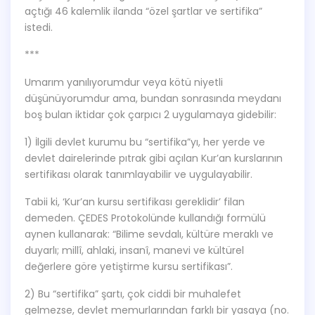
açtığı 46 kalemlik ilanda “özel şartlar ve sertifika”
istedi.
***
Umarım yanılıyorumdur veya kötü niyetli
düşünüyorumdur ama, bundan sonrasında meydanı
boş bulan iktidar çok çarpıcı 2 uygulamaya gidebilir:
1) İlgili devlet kurumu bu “sertifika”yı, her yerde ve
devlet dairelerinde pıtrak gibi açılan Kur’an kurslarının
sertifikası olarak tanımlayabilir ve uygulayabilir.
Tabii ki, ‘Kur’an kursu sertifikası gereklidir’ filan
demeden. ÇEDES Protokolünde kullandığı formülü
aynen kullanarak: “Bilime sevdalı, kültüre meraklı ve
duyarlı; millî, ahlaki, insanî, manevi ve kültürel
değerlere göre yetiştirme kursu sertifikası”.
2) Bu “sertifika” şartı, çok ciddi bir muhalefet
gelmezse, devlet memurlarından farklı bir yasaya (no.