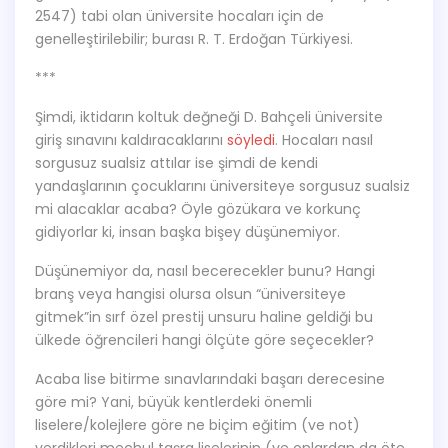
2547) tabi olan üniversite hocaları için de
genelleştirilebilir; burası R. T. Erdoğan Türkiyesi.
***
Şimdi, iktidarın koltuk değneği D. Bahçeli üniversite
giriş sınavını kaldıracaklarını
söyledi
. Hocaları nasıl
sorgusuz sualsiz attılar ise şimdi de kendi
yandaşlarının çocuklarını üniversiteye sorgusuz sualsiz
mi alacaklar acaba? Öyle gözükara ve korkunç
gidiyorlar ki, insan başka bişey düşünemiyor.
Düşünemiyor da, nasıl becerecekler bunu? Hangi
branş veya hangisi olursa olsun “üniversiteye
gitmek”in sırf özel prestij unsuru haline geldiği bu
ülkede öğrencileri hangi ölçüte göre seçecekler?
Acaba lise bitirme sınavlarındaki başarı derecesine
göre mi? Yani, büyük kentlerdeki önemli
liselere/kolejlere göre ne biçim eğitim (ve not)
verdikleri meçhul taşra liselerinin (ve onlardan da öte,