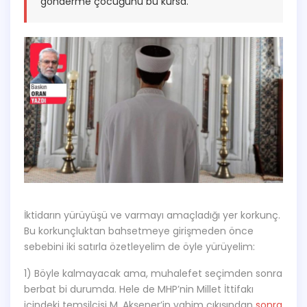
gönderme çocuğunu bu kursa.
İktidarın yürüyüşü ve varmayı amaçladığı yer korkunç.
Bu korkunçluktan bahsetmeye girişmeden önce
sebebini iki satırla özetleyelim de öyle yürüyelim:
1) Böyle kalmayacak ama, muhalefet seçimden sonra
berbat bi durumda. Hele de MHP’nin Millet İttifakı
içindeki temsilcisi M. Akşener’in vahim çıkışından
sonra