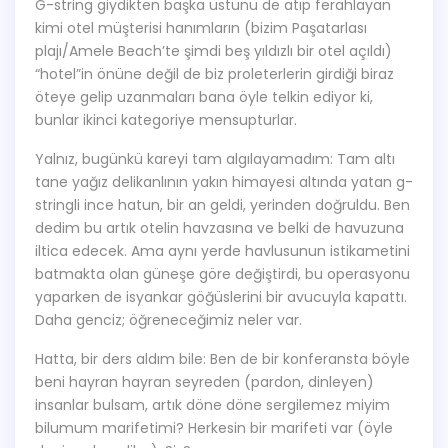
G-string giydikten başka üstünü de atıp ferahlayan
kimi otel müşterisi hanımların (bizim Paşatarlası
plajı/Amele Beach’te şimdi beş yıldızlı bir otel açıldı)
“hotel”in önüne değil de biz proleterlerin girdiği biraz
öteye gelip uzanmaları bana öyle telkin ediyor ki,
bunlar ikinci kategoriye mensupturlar.
Yalnız, bugünkü kareyi tam algılayamadım: Tam altı
tane yağız delikanlının yakın himayesi altında yatan g-
stringli ince hatun, bir an geldi, yerinden doğruldu. Ben
dedim bu artık otelin havzasına ve belki de havuzuna
iltica edecek. Ama aynı yerde havlusunun istikametini
batmakta olan güneşe göre değiştirdi, bu operasyonu
yaparken de isyankar göğüslerini bir avucuyla kapattı.
Daha genciz; öğreneceğimiz neler var.
Hatta, bir ders aldım bile: Ben de bir konferansta böyle
beni hayran hayran seyreden (pardon, dinleyen)
insanlar bulsam, artık döne döne sergilemez miyim
bilumum marifetimi? Herkesin bir marifeti var (öyle