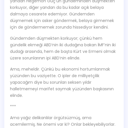
yandan Hegemon Güç’ün gündeminden düşmekten
korkuyor, diğer yandan da bu kadar açık belaya
dalmaya cesarete edemiyor. Gündemden
düşmemek için asker göndermek, belaya girmemek
için de göndermemek zorunda hissediyor kendini.
Gündemden düşmekten korkuyor; çünkü hem
gündelik ekmeği ABD’nin iki dudağına bakan İMF’nin iki
dudağı arasında, hem de başta Kürt ve Ermeni olmak
üzere sorunlarının ipi ABD’nin elinde.
Ama, meheldir. Çünkü bu ekonomi hortumlanmak
yüzünden bu vaziyette. O ipler de milliyetçilik
yapacağım diye bu sorunları seksen yıldır
halletmemeyi marifet saymak yüzünden başkasının
elinde.
***
Ama yağız delikanlılar örgütsüzmüş, ama
acemilermiş. Ne önemi var ki? Onlar bekleyebiliyorlar.