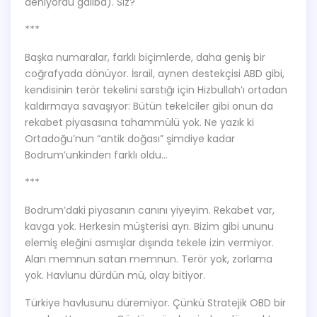
deniyordu galiba). Siz?
***
Başka numaralar, farklı biçimlerde, daha geniş bir
coğrafyada dönüyor. İsrail, aynen destekçisi ABD gibi,
kendisinin terör tekelini sarstığı için Hizbullah’ı ortadan
kaldırmaya savaşıyor: Bütün tekelciler gibi onun da
rekabet piyasasına tahammülü yok. Ne yazık ki
Ortadoğu’nun “antik doğası” şimdiye kadar
Bodrum’unkinden farklı oldu…
***
Bodrum’daki piyasanın canını yiyeyim. Rekabet var,
kavga yok. Herkesin müşterisi ayrı. Bizim gibi ununu
elemiş eleğini asmışlar dışında tekele izin vermiyor.
Alan memnun satan memnun. Terör yok, zorlama
yok. Havlunu dürdün mü, olay bitiyor.
Türkiye havlusunu düremiyor. Çünkü Stratejik OBD bir