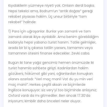
Kıyıdakilerin yüzmeye niyeti yok. Onların derdi başka.
Hepsi tekelci ama, Bodrum’un “antik doğası” gereği
rekabet piyasası hakim. Üç unsur birbiriyle “tam
rekabet” halinde:
1) Para için uğraşanlar. Bunlar yarı zamanlı ve tam
zamanlı olarak ikiye ayrılabilir. Ama benim görebildiğim
kadarıyla hepsi yabancı turist hanım. Tatile gelmişler,
arada bir bi iş çıkarsa tatilin yarısını, tamamını veya
tamamının ötesini finanse edecekler. Zevki caba.
Bugün iki tane yağız gencimiz hemen önümüzde iki
turist hanımla sohbete girişti. Kadınlardan hakim
gözükeni, hökümat gibi yani, oğlanlardan konuşkan
olanını azarladı: “Veri maç mani! Vat du yu min veri
maç mani!”. Herkes çeşitli aksan ve biçimlerde
İngilizce konuşuyor; siz very’yi too biçiminde anlayınız;
Oxford vardı da mı gitmediler. Ben ancak 17.30’da
iniyorum; kimbilir daha önceleri neler oluyor.